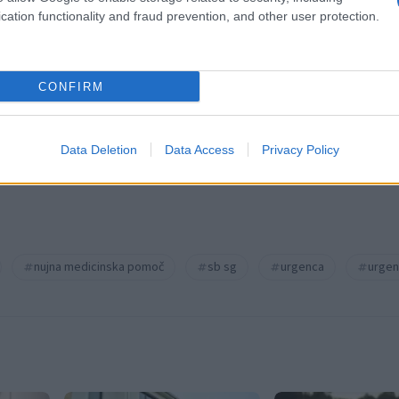
cation functionality and fraud prevention, and other user protection.
k kazensko odgovoren za javno spodbujanje sovraštva, nasilja ali nestrpno
nitimi vsebinami bodo odstranjeni.
Pravila komentiranja →
CONFIRM
Data Deletion
Data Access
Privacy Policy
nujna medicinska pomoč
sb sg
urgenca
urgen