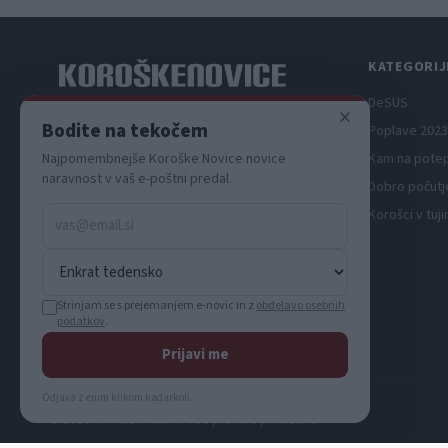
KATEGORIJ
DeSUS
×
Spletni medij koroških dogodkov.
Bodite na tekočem
Poplave 2023
Kam na pote
Najpomembnejše Koroške Novice novice
naravnost v vaš e-poštni predal.
Dobro počutj
Korošci v tuji
Strinjam se s prejemanjem e-novic in z
obdelavo osebnih
podatkov
.
Prijavi me
Odjava z enim klikom kadarkoli.
© 2026 KN MEDIA d.o.o. Vse pravice pridržane.