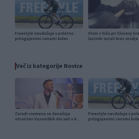
Freestyle navdušuje s poletno
Vlom v hišo pri Slovenj Gr
prilagojenimi cenami koles
lastniki ostali brez orodja
modema
Več iz kategorije Novice
Zaradi vremena se današnja
Freestyle navdušuje s pol
otvoritev Vuzeniških dni seli v KUC
prilagojenimi cenami kol
Vuzenica