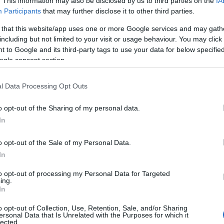
. This information may also be disclosed by us to third parties on the
IA
o pomoč je pomembno, da so
seznanjeni
, kje jo lahko poiščejo
Participants
that may further disclose it to other third parties.
dec
.
 that this website/app uses one or more Google services and may gath
including but not limited to your visit or usage behaviour. You may click 
 to Google and its third-party tags to use your data for below specifi
ogle consent section.
med 7. in 20. uro
:
l Data Processing Opt Outs
se najprej obrnejo na
svojega izbranega
osebnega zdravn
 odsotnosti,
o opt-out of the Sharing of my personal data.
In
jo v
ambulanto za neopredeljene
,
o opt-out of the Sale of my Personal Data.
In
Preizk
to opt-out of processing my Personal Data for Targeted
ing.
In
kličejo
112,
se obrnejo na svojo
najbližjo dežurno
ambulan
o opt-out of Collection, Use, Retention, Sale, and/or Sharing
ersonal Data that Is Unrelated with the Purposes for which it
ali
urgentni center, če je ta najbližji
.
lected.