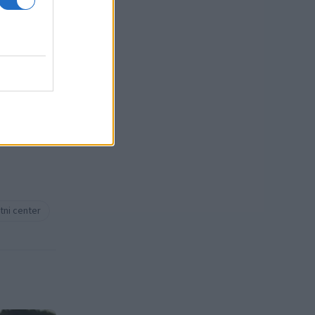
sti.
tni center