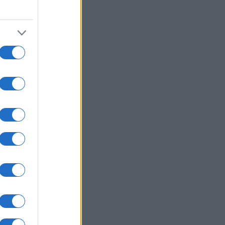
24
 SB
a v