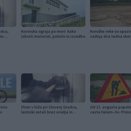
adcu,
Kovinska ograja po meri: kako
Koroške reke so opazn
 in
izbrati material, polnilo in izvedbo
zadnja dva tedna skor
etno
Vlom v hišo pri Slovenj Gradcu,
Od 11. avgusta popol
es
lastniki ostali brez orodja in
ceste Falorn–Sv. Prim
modema