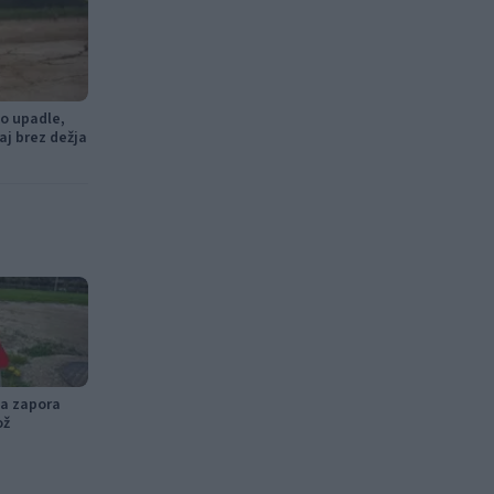
o upadle,
aj brez dežja
na zapora
ož