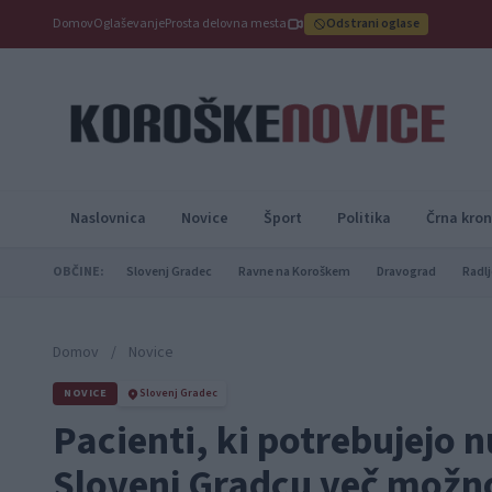
Domov
Oglaševanje
Prosta delovna mesta
Odstrani oglase
Naslovnica
Novice
Šport
Politika
Črna kron
OBČINE:
Slovenj Gradec
Ravne na Koroškem
Dravograd
Radlj
Domov
/
Novice
NOVICE
Slovenj Gradec
Pacienti, ki potrebujejo
Slovenj Gradcu več možnos