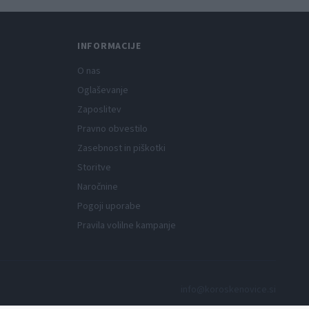
INFORMACIJE
O nas
Oglaševanje
Zaposlitev
Pravno obvestilo
Zasebnost in piškotki
Storitve
Naročnine
Pogoji uporabe
Pravila volilne kampanje
info@koroskenovice.si