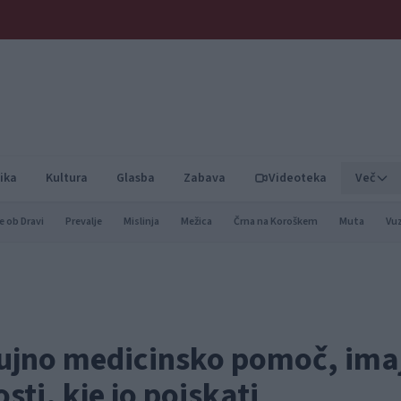
ika
Kultura
Glasba
Zabava
Videoteka
Več
e ob Dravi
Prevalje
Mislinja
Mežica
Črna na Koroškem
Muta
Vu
 nujno medicinsko pomoč, ima
ti, kje jo poiskati