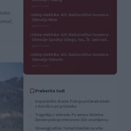
Območje Podkraj
pred 11 urami
insko
Izklop elektrike: 423. Nadzorništvo Vuzenica -
⚡
Območje Mute
pomoč.
pred 11 urami
Izklop elektrike: 420. Nadzorništvo Vuzenica -
⚡
Območje Spodnja Vižinga, Vas, Št. Janž nad
Radljami, Suhi Vrh, Dobrava
pred 11 urami
Izklop elektrike: 422. Nadzorništvo Vuzenica -
⚡
Območje Vuhreda
pred 11 urami
Preberite tudi
Dopustniška drama: Policija pričakala letalo
1
s Korošico po pristanku
Tragedija v Vuhredu: Po umoru 36-letne
2
ženske policija intenzivno išče osumljenca
Slovenjgradčan Tomaž Klančnik na vrhu
3