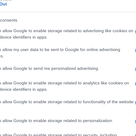
Out
 naslednjega dne ter ob sobotah, nedeljah in praznikih 
consents
o allow Google to enable storage related to advertising like cookies on
evice identifiers in apps.
Slovenj Gradec in Dravograd organizirana v Urgentnem centru
o allow my user data to be sent to Google for online advertising
s.
 ocenijo
resnično potrebo po nujni medicinski pomoči
in d
to allow Google to send me personalized advertising.
a.
o allow Google to enable storage related to analytics like cookies on
evice identifiers in apps.
o allow Google to enable storage related to functionality of the website
o allow Google to enable storage related to personalization.
o allow Google to enable storage related to security, including