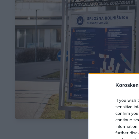
Koroskeno
If you wish 
sensitive in
confirm you
continue se
information 
further disc