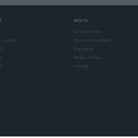
E
MESTA
Slovenj Gradec
 - pomoč
Ravne na Koroškem
p?
Dravograd
e
Radlje ob Dravi
ni
Prevalje