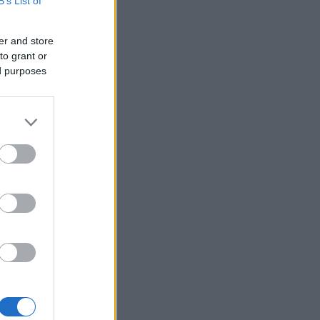
B’s List of
,
er and store
to grant or
ed purposes
ika
usi zdaj
to