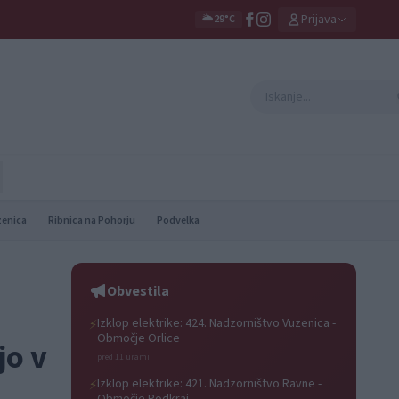
Prijava
🌥️
29°C
zenica
Ribnica na Pohorju
Podvelka
Obvestila
Izklop elektrike: 424. Nadzorništvo Vuzenica -
⚡
Območje Orlice
jo v
pred 11 urami
Izklop elektrike: 421. Nadzorništvo Ravne -
⚡