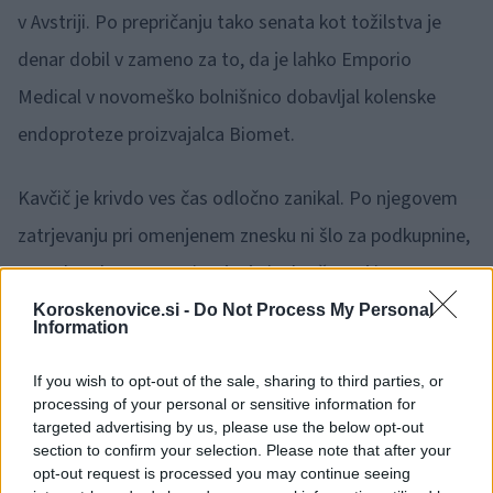
v Avstriji. Po prepričanju tako senata kot tožilstva je
denar dobil v zameno za to, da je lahko Emporio
Medical v novomeško bolnišnico dobavljal kolenske
endoproteze proizvajalca Biomet.
Kavčič je krivdo ves čas odločno zanikal. Po njegovem
zatrjevanju pri omenjenem znesku ni šlo za podkupnine,
ampak za honorar za izvajanje izobraževanj in
usposabljanj s področja ortopedije, ki naj bi ga več let
Koroskenovice.si -
Do Not Process My Personal
Information
izvajal skupaj s proizvajalcem Biomet.
If you wish to opt-out of the sale, sharing to third parties, or
processing of your personal or sensitive information for
targeted advertising by us, please use the below opt-out
section to confirm your selection. Please note that after your
opt-out request is processed you may continue seeing