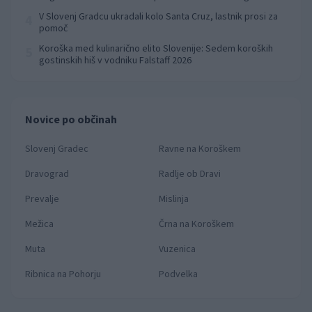
prvenstva
V Slovenj Gradcu ukradali kolo Santa Cruz, lastnik prosi za
4
pomoč
Koroška med kulinarično elito Slovenije: Sedem koroških
5
gostinskih hiš v vodniku Falstaff 2026
Novice po občinah
Slovenj Gradec
Ravne na Koroškem
Dravograd
Radlje ob Dravi
Prevalje
Mislinja
Mežica
Črna na Koroškem
Muta
Vuzenica
Ribnica na Pohorju
Podvelka