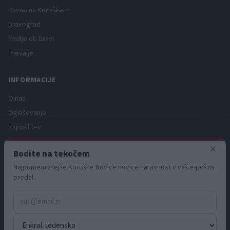
Ravne na Koroškem
Dravograd
Radlje ob Dravi
Prevalje
INFORMACIJE
O nas
Oglaševanje
Zaposlitev
Pravno obvestilo
×
Bodite na tekočem
Zasebnost in piškotki
Najpomembnejše Koroške Novice novice naravnost v vaš e-poštni
Storitve
predal.
Naročnine
Pogoji uporabe
Pravila volilne kampanje