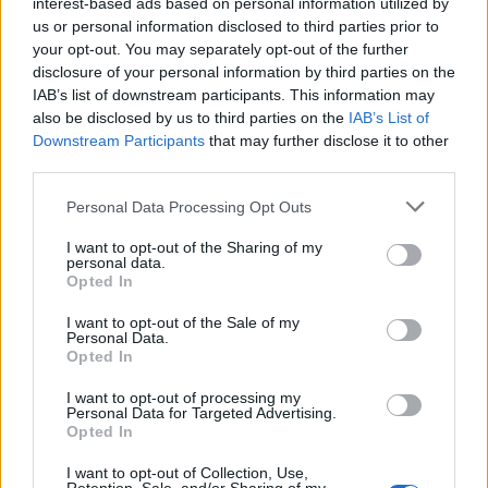
interest-based ads based on personal information utilized by
Opozorilo:
Po 297. členu Kazenskega zakonika je
us or personal information disclosed to third parties prior to
posameznik kazensko odgovoren za javno spodbujanje
your opt-out. You may separately opt-out of the further
sovraštva, nasilja ali nestrpnosti. Komentarji z žaljivimi,
disclosure of your personal information by third parties on the
rasističnimi, diskriminatornimi ali nezakonitimi vsebinami bodo
IAB’s list of downstream participants. This information may
odstranjeni.
Pravila komentiranja →
also be disclosed by us to third parties on the
IAB’s List of
Downstream Participants
that may further disclose it to other
third parties.
Failed to fetch
Please note that this website/app uses one or more Google
Personal Data Processing Opt Outs
services and may gather and store information including but
not limited to your visit or usage behaviour. You may click to
I want to opt-out of the Sharing of my
personal data.
Kategorije:
Novice
grant or deny consent to Google and its third-party tags to
Opted In
use your data for below specified purposes in below Google
consent section.
I want to opt-out of the Sale of my
sodišče
zaporna kazen
Ključne besede:
Personal Data.
Opted In
I want to opt-out of processing my
Personal Data for Targeted Advertising.
Več iz kategorije Novice
Opted In
I want to opt-out of Collection, Use,