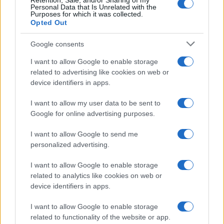
Retention, Sale, and/or Sharing of my
Personal Data that Is Unrelated with the
Purposes for which it was collected.
Opted Out
Google consents
Plohe in nevihte bodo do
V Črni na Koroškem se začenja
večera zajele večji del države
I want to allow Google to enable storage
jubilejni 70. Koroški turistični
teden s kar 70 dogodki
related to advertising like cookies on web or
device identifiers in apps.
I want to allow my user data to be sent to
Google for online advertising purposes.
Koncert skupine Delta Riff na
Avgust v Kinu Kulturnega doma
I want to allow Google to send me
Festivalu SHOTS prestavljen na
Slovenj Gradec: Filmske
personalized advertising.
jutri
premiere, napete zgodbe in
počitniški kino
I want to allow Google to enable storage
Obvestila
related to analytics like cookies on web or
device identifiers in apps.
Izklop elektrike: 426. Nadzorništvo Vuzenica - Območje Sv.
⚡
Anton na Pohorju
I want to allow Google to enable storage
pred 12 urami
related to functionality of the website or app.