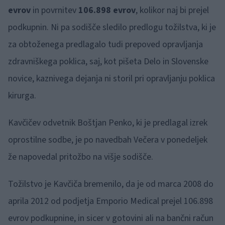
evrov
in povrnitev
106.898 evrov
, kolikor naj bi prejel
podkupnin. Ni pa sodišče sledilo predlogu tožilstva, ki je
za obtoženega predlagalo tudi prepoved opravljanja
zdravniškega poklica, saj, kot pišeta Delo in Slovenske
novice, kaznivega dejanja ni storil pri opravljanju poklica
kirurga.
Kavčičev odvetnik Boštjan Penko, ki je predlagal izrek
oprostilne sodbe, je po navedbah Večera v ponedeljek
že napovedal pritožbo na višje sodišče.
Tožilstvo je Kavčiča bremenilo, da je od marca 2008 do
aprila 2012 od podjetja Emporio Medical prejel 106.898
evrov podkupnine, in sicer v gotovini ali na bančni račun