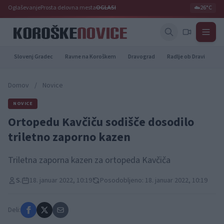
Oglaševanje
Prosta delovna mesta
OGLASI
☁️
26°C
Slovenj Gradec
Ravne na Koroškem
Dravograd
Radlje ob Dravi
Pr
Domov
/
Novice
NOVICE
Ortopedu Kavčiču sodišče dosodilo
triletno zaporno kazen
Triletna zaporna kazen za ortopeda Kavčiča
S.
18. januar 2022, 10:19
Posodobljeno: 18. januar 2022, 10:19
Deli: