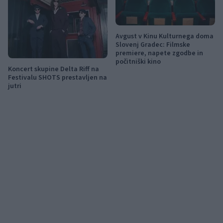
Avgust v Kinu Kulturnega doma
Slovenj Gradec: Filmske
premiere, napete zgodbe in
počitniški kino
Koncert skupine Delta Riff na
Festivalu SHOTS prestavljen na
jutri
Obvestila
⚡
Izklop elektrike: 426. Nadzorništvo Vuzenica - Območje Sv. Anton na
Pohorju
pred 19 urami
⚡
Izklop elektrike: 425. Nadzorništvo Vuzenica - Območje Vuhred
pred 19 urami