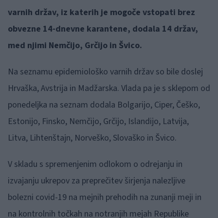
varnih držav, iz katerih je mogoče vstopati brez
obvezne 14-dnevne karantene, dodala 14 držav,
med njimi Nemčijo, Grčijo in Švico.
Na seznamu epidemiološko varnih držav so bile doslej
Hrvaška, Avstrija in Madžarska. Vlada pa je s sklepom od
ponedeljka na seznam dodala Bolgarijo, Ciper, Češko,
Estonijo, Finsko, Nemčijo, Grčijo, Islandijo, Latvija,
Litva, Lihtenštajn, Norveško, Slovaško in Švico.
V skladu s spremenjenim odlokom o odrejanju in
izvajanju ukrepov za preprečitev širjenja nalezljive
bolezni covid-19 na mejnih prehodih na zunanji meji in
na kontrolnih točkah na notranjih mejah Republike