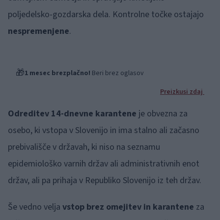
poljedelsko-gozdarska dela. Kontrolne točke ostajajo
nespremenjene
.
🎁
1 mesec brezplačno!
Beri brez oglasov
Preizkusi zdaj
Odreditev 14-dnevne karantene
je obvezna za
osebo, ki vstopa v Slovenijo in ima stalno ali začasno
prebivališče v državah, ki niso na seznamu
epidemiološko varnih držav ali administrativnih enot
držav, ali pa prihaja v Republiko Slovenijo iz teh držav.
Še vedno velja
vstop brez omejitev in karantene
za