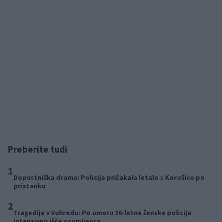
⚡
Izklop elektrike: 424. Nadzorništvo Vuzenica - Območje Orlice
pred 19 urami
⚡
Izklop elektrike: 429. Nadzorništvo Ravne - Območje Prevalje Prisoje
pred 19 urami
⚡
Izklop elektrike: 427. Nadzorništvo Slovenj Gradec - Območje
Golavabuka in Tomaška vas
pred 19 urami
Preberite tudi
1
Dopustniška drama: Policija pričakala letalo s Korošico po
pristanku
2
Tragedija v Vuhredu: Po umoru 36-letne ženske policija
intenzivno išče osumljenca