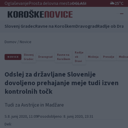
Oglaševanje
Prosta delovna mesta
OGLASI
🌥️
25°C
Slovenj Gradec
Ravne na Koroškem
Dravograd
Radlje ob Dravi
Domov
/
Novice
Radlje
Slovenj
Ravne na
NOVICE
Dravograd
ob
Mislinja
Prevalje
Mežica
Gradec
Koroškem
Dravi
Odslej za državljane Slovenije
dovoljeno prehajanje meje tudi izven
kontrolnih točk
Tudi za Avstrijce in Madžare
S.
8. junij 2020, 11:09
Posodobljeno: 8. junij 2020, 23:31
Deli: