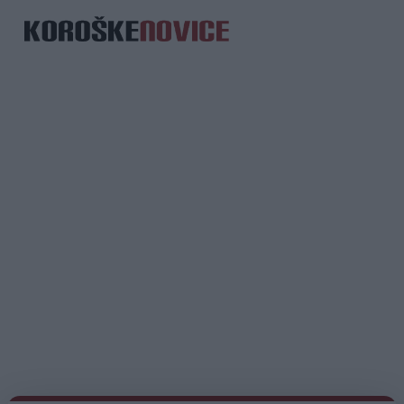
Spletni medij koroških dogodkov.
Kategorije
DeSUS
Poplave 2023 - pomoč
Kam na potep?
Dobro počutje
Korošci v tujini
Mesta
Slovenj Gradec
Ravne na Koroškem
Dravograd
Radlje ob Dravi
Prevalje
Informacije