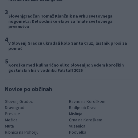
3
Slovenjgradčan Tomaž Klančnik na vrhu svetovnega
nogometa: Del sodniške ekipe za finale svetovnega
prvenstva
4
V Slovenj Gradcu ukradali kolo Santa Cruz, lastnik prosi za
pomoč
5
Koroška med kulinarično elito Slovenije: Sedem koroških
gostinskih hiš v vodniku Falstaff 2026
Novice po občinah
Slovenj Gradec
Ravne na Koroškem
Dravograd
Radlje ob Dravi
Prevalje
Mislinja
Mežica
Črna na Koroškem
Muta
Vuzenica
Ribnica na Pohorju
Podvelka