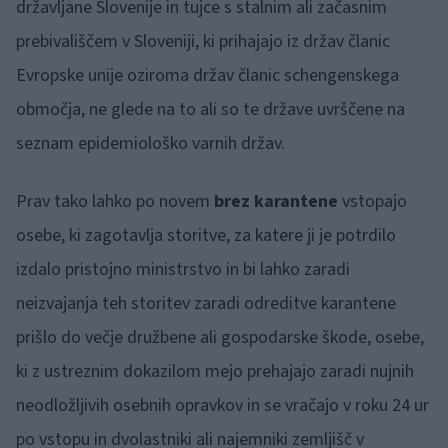
državljane Slovenije in tujce s stalnim ali začasnim
prebivališčem v Sloveniji, ki prihajajo iz držav članic
Evropske unije oziroma držav članic schengenskega
območja, ne glede na to ali so te države uvrščene na
seznam epidemiološko varnih držav.
Prav tako lahko po novem
brez karantene
vstopajo
osebe, ki zagotavlja storitve, za katere ji je potrdilo
izdalo pristojno ministrstvo in bi lahko zaradi
neizvajanja teh storitev zaradi odreditve karantene
prišlo do večje družbene ali gospodarske škode, osebe,
ki z ustreznim dokazilom mejo prehajajo zaradi nujnih
neodložljivih osebnih opravkov in se vračajo v roku 24 ur
po vstopu in dvolastniki ali najemniki zemljišč v