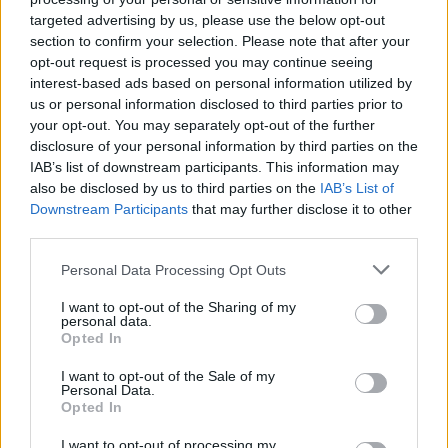
targeted advertising by us, please use the below opt-out
section to confirm your selection. Please note that after your
Opozorilo:
Po 297. členu Kazenskega zakonika je posameznik
opt-out request is processed you may continue seeing
kazensko odgovoren za javno spodbujanje sovraštva, nasilja ali
interest-based ads based on personal information utilized by
nestrpnosti. Komentarji z žaljivimi, rasističnimi, diskriminatornimi
us or personal information disclosed to third parties prior to
ali nezakonitimi vsebinami bodo odstranjeni.
Pravila
your opt-out. You may separately opt-out of the further
komentiranja →
disclosure of your personal information by third parties on the
IAB’s list of downstream participants. This information may
also be disclosed by us to third parties on the
IAB’s List of
Failed to fetch
Downstream Participants
that may further disclose it to other
third parties.
Občine:
Slovenj Gradec
Dravograd
Ravne na Koroškem
Radlje ob
Please note that this website/app uses one or more Google
Personal Data Processing Opt Outs
Dravi
Mislinja
Prevalje
Mežica
Črna na Koroškem
Vuzenica
Muta
services and may gather and store information including but
Ribnica na Pohorju
Podvelka
not limited to your visit or usage behaviour. You may click to
I want to opt-out of the Sharing of my
personal data.
grant or deny consent to Google and its third-party tags to
Opted In
Kategorije:
Novice
Novice
Novice
Novice
Novice
use your data for below specified purposes in below Google
Ključne besede:
consent section.
I want to opt-out of the Sale of my
Personal Data.
Opted In
I want to opt-out of processing my