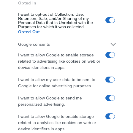
jutri
premiere, napete zgodbe in
Opted In
počitniški kino
I want to opt-out of Collection, Use,
Retention, Sale, and/or Sharing of my
Več iz kategorije Novice
Personal Data that Is Unrelated with the
Purposes for which it was collected.
Opted Out
Google consents
I want to allow Google to enable storage
related to advertising like cookies on web or
device identifiers in apps.
V OTP banki opozarjajo na
V torek ob nespremenjenih
zlorabe plačilnih kartic s
dajatvah občutna pocenitev
skimmingom
goriv
I want to allow my user data to be sent to
Google for online advertising purposes.
I want to allow Google to send me
personalized advertising.
Na Koroško prihaja
Plohe in nevihte bodo do
I want to allow Google to enable storage
avtomobilski spektakel:
večera zajele večji del države
related to analytics like cookies on web or
Rohnenje motorjev, dvoboji na
device identifiers in apps.
progah in atraktivni Car Meet