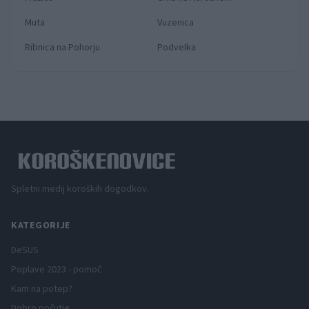
Muta
Vuzenica
Ribnica na Pohorju
Podvelka
Spletni medij koroških dogodkov.
KATEGORIJE
DeSUS
Poplave 2023 - pomoč
Kam na potep?
Dobro počutje