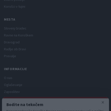
Korošci v tujini
MESTA
Slovenj Gradec
Ravne na Koroškem
Dravograd
Radlje ob Dravi
Prevalje
INFORMACIJE
O nas
Oglaševanje
Zaposlitev
Pravno obvestilo
×
Bodite na tekočem
Zasebnost in piškotki