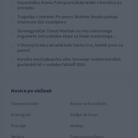
Dopustniška drama: Policija pričakala letalo s Korošico po
1
pristanku
Tragedija v Vuhredu: Po umoru 36-letne ženske policija
2
intenzivno išče osumljenca
Slovenjgradčan Tomaž Klančnik na vrhu svetovnega
3
nogometa: Del sodniške ekipe za finale svetovnega
prvenstva
V Slovenj Gradcu ukradali kolo Santa Cruz, lastnik prosi za
4
pomoč
Koroška med kulinarično elito Slovenije: Sedem koroških
5
gostinskih hiš v vodniku Falstaff 2026
Novice po občinah
Slovenj Gradec
Ravne na Koroškem
Dravograd
Radlje ob Dravi
Prevalje
Mislinja
Mežica
Črna na Koroškem