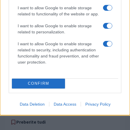
Obvestila
I want to allow Google to enable storage
related to functionality of the website or app.
Izklop elektrike: 426. Nadzorništvo Vuzenica - Območje Sv.
⚡
Anton na Pohorju
I want to allow Google to enable storage
pred 19 urami
related to personalization.
Izklop elektrike: 425. Nadzorništvo Vuzenica - Območje
⚡
Vuhred
I want to allow Google to enable storage
pred 19 urami
related to security, including authentication
functionality and fraud prevention, and other
Izklop elektrike: 424. Nadzorništvo Vuzenica - Območje Orlice
⚡
user protection.
pred 19 urami
Izklop elektrike: 429. Nadzorništvo Ravne - Območje Prevalje
⚡
Prisoje
pred 19 urami
CONFIRM
Izklop elektrike: 421. Nadzorništvo Ravne - Območje Podkraj
⚡
pred 19 urami
Data Deletion
Data Access
Privacy Policy
Preberite tudi