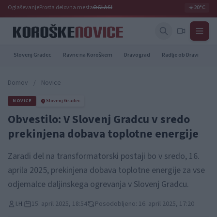
Oglaševanje
Prosta delovna mesta
OGLASI
☀️
20°C
Slovenj Gradec
Ravne na Koroškem
Dravograd
Radlje ob Dravi
Pr
Domov
/
Novice
NOVICE
Slovenj Gradec
Obvestilo: V Slovenj Gradcu v sredo
prekinjena dobava toplotne energije
Zaradi del na transformatorski postaji bo v sredo, 16.
aprila 2025, prekinjena dobava toplotne energije za vse
odjemalce daljinskega ogrevanja v Slovenj Gradcu.
I.H.
15. april 2025, 18:54
Posodobljeno: 16. april 2025, 17:20