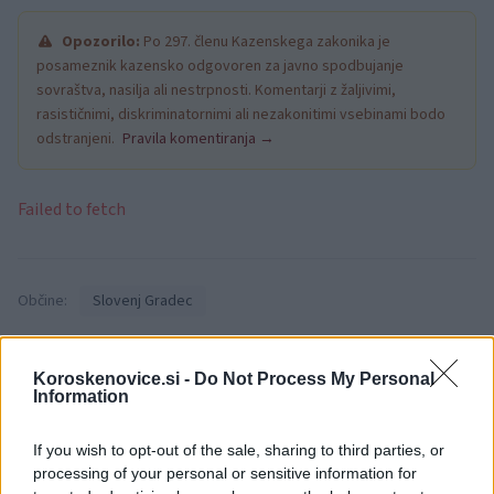
Opozorilo:
Po 297. členu Kazenskega zakonika je
posameznik kazensko odgovoren za javno spodbujanje
sovraštva, nasilja ali nestrpnosti. Komentarji z žaljivimi,
rasističnimi, diskriminatornimi ali nezakonitimi vsebinami bodo
odstranjeni.
Pravila komentiranja →
Failed to fetch
Občine:
Slovenj Gradec
Kategorije:
Novice
Novice
Koroskenovice.si -
Do Not Process My Personal
Information
daljinsko ogrevanje
Ključne besede:
If you wish to opt-out of the sale, sharing to third parties, or
komunala slovenj gradec
toplotna energija
processing of your personal or sensitive information for