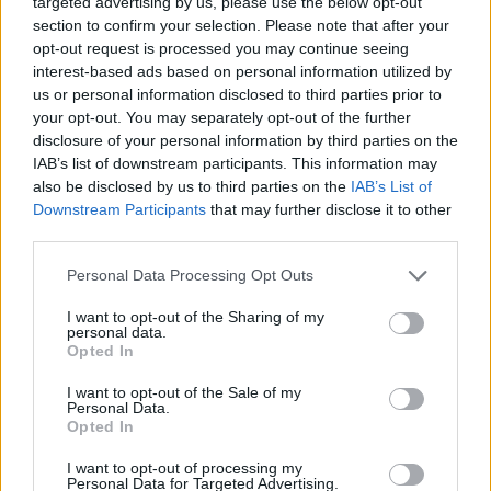
targeted advertising by us, please use the below opt-out
toplovod
section to confirm your selection. Please note that after your
opt-out request is processed you may continue seeing
interest-based ads based on personal information utilized by
us or personal information disclosed to third parties prior to
Več iz kraja Slovenj Gradec
your opt-out. You may separately opt-out of the further
disclosure of your personal information by third parties on the
IAB’s list of downstream participants. This information may
also be disclosed by us to third parties on the
IAB’s List of
Downstream Participants
that may further disclose it to other
third parties.
Please note that this website/app uses one or more Google
Personal Data Processing Opt Outs
Jutri v Slovenj Gradcu
Na Koroško prihaja
services and may gather and store information including but
brezplačna opera pod
avtomobilski spektakel:
not limited to your visit or usage behaviour. You may click to
I want to opt-out of the Sharing of my
zvezdami: na Trgu svobode bo
Rohnenje motorjev, dvoboji na
personal data.
grant or deny consent to Google and its third-party tags to
zazvenel Ljubezenski napoj
progah in atraktivni Car Meet
Opted In
use your data for below specified purposes in below Google
consent section.
I want to opt-out of the Sale of my
Personal Data.
Opted In
Koncert skupine Delta Riff na
Avgust v Kinu Kulturnega doma
I want to opt-out of processing my
Festivalu SHOTS prestavljen na
Slovenj Gradec: Filmske
Personal Data for Targeted Advertising.