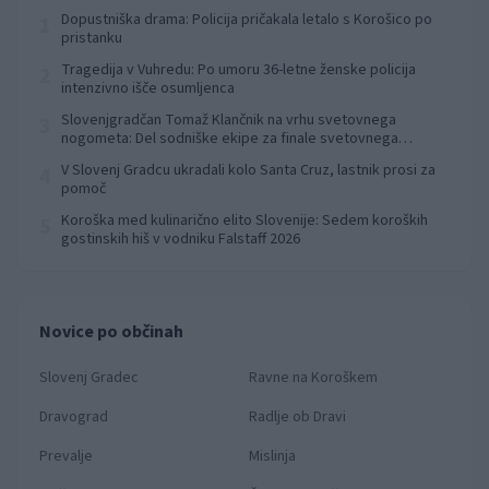
Dopustniška drama: Policija pričakala letalo s Korošico po
1
pristanku
Tragedija v Vuhredu: Po umoru 36-letne ženske policija
2
intenzivno išče osumljenca
Slovenjgradčan Tomaž Klančnik na vrhu svetovnega
3
nogometa: Del sodniške ekipe za finale svetovnega
prvenstva
V Slovenj Gradcu ukradali kolo Santa Cruz, lastnik prosi za
4
pomoč
Koroška med kulinarično elito Slovenije: Sedem koroških
5
gostinskih hiš v vodniku Falstaff 2026
Novice po občinah
Slovenj Gradec
Ravne na Koroškem
Dravograd
Radlje ob Dravi
Prevalje
Mislinja