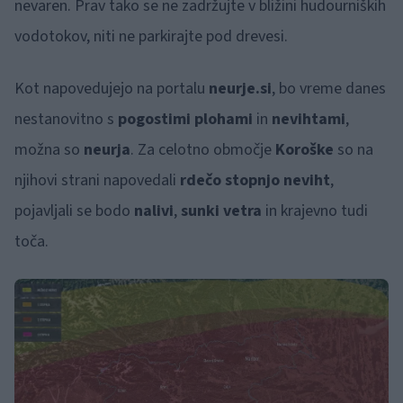
nevaren. Prav tako se ne zadržujte v bližini hudourniških
vodotokov, niti ne parkirajte pod drevesi.
Kot napovedujejo na portalu
neurje.si
, bo vreme danes
nestanovitno s
pogostimi plohami
in
nevihtami
,
možna so
neurja
. Za celotno območje
Koroške
so na
njihovi strani napovedali
rdečo stopnjo neviht
,
pojavljali se bodo
nalivi
,
sunki vetra
in krajevno tudi
toča.