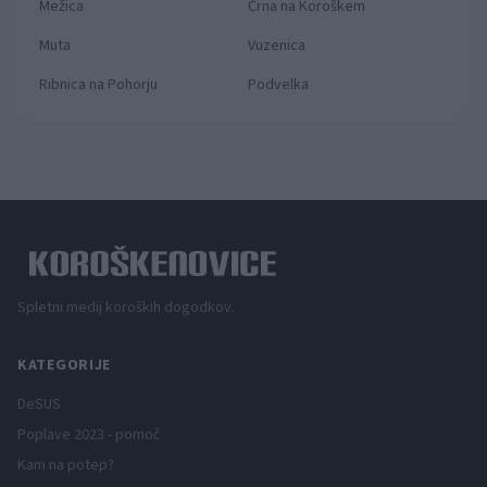
Mežica
Črna na Koroškem
Muta
Vuzenica
Ribnica na Pohorju
Podvelka
Spletni medij koroških dogodkov.
KATEGORIJE
DeSUS
Poplave 2023 - pomoč
Kam na potep?