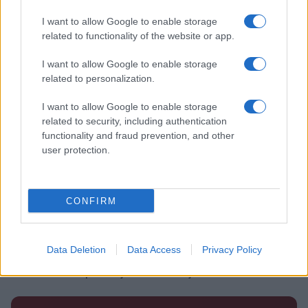
I want to allow Google to enable storage
related to functionality of the website or app.
Več iz kategorije Novice
I want to allow Google to enable storage
related to personalization.
I want to allow Google to enable storage
related to security, including authentication
functionality and fraud prevention, and other
user protection.
Plohe in nevihte bodo do
V Črni na Koroškem se začenja
večera zajele večji del države
jubilejni 70. Koroški turistični
teden s kar 70 dogodki
CONFIRM
Data Deletion
Data Access
Privacy Policy
Koncert skupine Delta Riff na
Avgust v Kinu Kulturnega doma
Festivalu SHOTS prestavljen na
Slovenj Gradec: Filmske
jutri
premiere, napete zgodbe in
počitniški kino