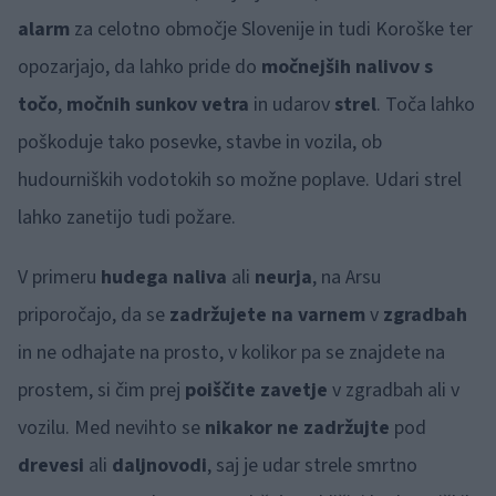
alarm
za celotno območje Slovenije in tudi Koroške ter
opozarjajo, da lahko pride do
močnejših nalivov s
točo
,
močnih sunkov vetra
in udarov
strel
. Toča lahko
poškoduje tako posevke, stavbe in vozila, ob
hudourniških vodotokih so možne poplave. Udari strel
lahko zanetijo tudi požare.
V primeru
hudega naliva
ali
neurja
, na Arsu
priporočajo, da se
zadržujete na varnem
v
zgradbah
in ne odhajate na prosto, v kolikor pa se znajdete na
prostem, si čim prej
poiščite zavetje
v zgradbah ali v
vozilu. Med nevihto se
nikakor ne zadržujte
pod
drevesi
ali
daljnovodi
, saj je udar strele smrtno