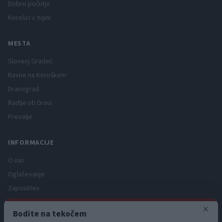
Dobro počutje
Korošci v tujini
MESTA
Slovenj Gradec
Ravne na Koroškem
Dravograd
Radlje ob Dravi
Prevalje
INFORMACIJE
O nas
Oglaševanje
Zaposlitev
Pravno obvestilo
×
Bodite na tekočem
Zasebnost in piškotki