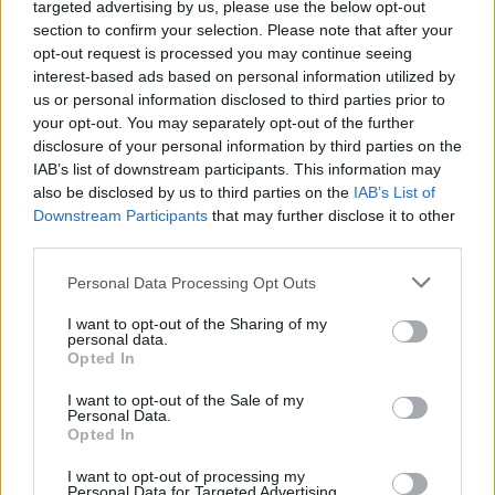
targeted advertising by us, please use the below opt-out
section to confirm your selection. Please note that after your
Failed to fetch
opt-out request is processed you may continue seeing
interest-based ads based on personal information utilized by
us or personal information disclosed to third parties prior to
your opt-out. You may separately opt-out of the further
Občine:
Slovenj Gradec
Dravograd
disclosure of your personal information by third parties on the
IAB’s list of downstream participants. This information may
Ravne na Koroškem
Radlje ob Dravi
Mislinja
also be disclosed by us to third parties on the
IAB’s List of
Prevalje
Mežica
Črna na Koroškem
Vuzenica
Downstream Participants
that may further disclose it to other
third parties.
Muta
Ribnica na Pohorju
Podvelka
Please note that this website/app uses one or more Google
Personal Data Processing Opt Outs
services and may gather and store information including but
Kategorije:
Novice
Novice
Novice
Novice
not limited to your visit or usage behaviour. You may click to
I want to opt-out of the Sharing of my
personal data.
grant or deny consent to Google and its third-party tags to
Novice
Opted In
use your data for below specified purposes in below Google
consent section.
I want to opt-out of the Sale of my
arso
neurje
nevihta strela
Ključne besede:
Personal Data.
Opted In
opozorilo
orkanski veter
rdeči alarm
I want to opt-out of processing my
veter
vremenska napoved
Personal Data for Targeted Advertising.