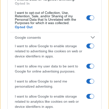
Opted In
I want to opt-out of Collection, Use,
Retention, Sale, and/or Sharing of my
Personal Data that Is Unrelated with the
Več iz kraja Slovenj Gradec
Purposes for which it was collected.
Opted Out
Google consents
I want to allow Google to enable storage
related to advertising like cookies on web or
device identifiers in apps.
Koncert skupine Delta Riff na
Avgust v Kinu Kulturnega doma
Festivalu SHOTS prestavljen na
Slovenj Gradec: Filmske
I want to allow my user data to be sent to
jutri
premiere, napete zgodbe in
Google for online advertising purposes.
počitniški kino
I want to allow Google to send me
personalized advertising.
I want to allow Google to enable storage
Freestyle navdušuje s poletno
Vlom v hišo pri Slovenj Gradcu,
related to analytics like cookies on web or
prilagojenimi cenami koles
lastniki ostali brez orodja in
device identifiers in apps.
modema