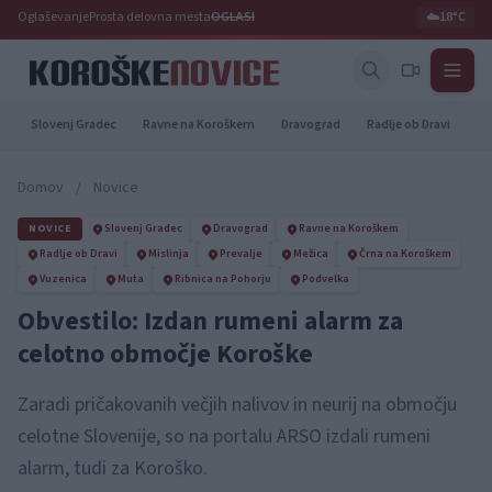
Oglaševanje
Prosta delovna mesta
OGLASI
☁️
18°C
Slovenj Gradec
Ravne na Koroškem
Dravograd
Radlje ob Dravi
Pr
Domov
/
Novice
NOVICE
Slovenj Gradec
Dravograd
Ravne na Koroškem
Radlje ob Dravi
Mislinja
Prevalje
Mežica
Črna na Koroškem
Vuzenica
Muta
Ribnica na Pohorju
Podvelka
Obvestilo: Izdan rumeni alarm za
celotno območje Koroške
Zaradi pričakovanih večjih nalivov in neurij na območju
celotne Slovenije, so na portalu ARSO izdali rumeni
alarm, tudi za Koroško.