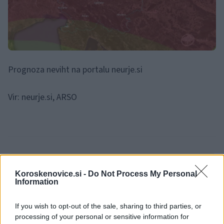
Prognoza neviht na portalu neurje.si
Vir: neurje.si, ARSO
Opozorilo:
Po 297. členu Kazenskega zakonika je
Koroskenovice.si -
Do Not Process My Personal
posameznik kazensko odgovoren za javno spodbujanje
Information
sovraštva, nasilja ali nestrpnosti. Komentarji z žaljivimi,
rasističnimi, diskriminatornimi ali nezakonitimi vsebinami bodo
If you wish to opt-out of the sale, sharing to third parties, or
odstranjeni.
Pravila komentiranja →
processing of your personal or sensitive information for