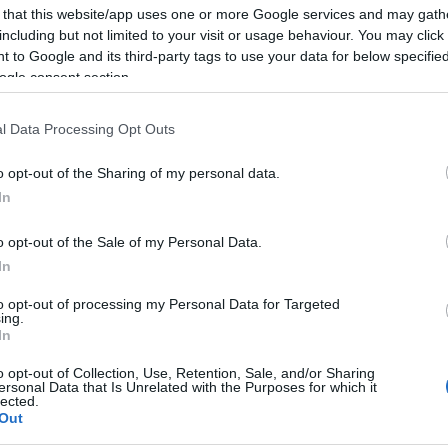
 that this website/app uses one or more Google services and may gath
including but not limited to your visit or usage behaviour. You may click 
Foto
 to Google and its third-party tags to use your data for below specifi
ogle consent section.
20 stopinj
. Sprva bo še precej jasno, popoldne se bodo od
l Data Processing Opt Outs
e, ki bodo
do večera zajele večji del Slovenije
. Na
jugozahodnik, popoldne bo zapihal severni veter, na
o opt-out of the Sharing of my personal data.
In
Najvišje dnevne temperature bodo od 28 do 34 stopinj.
o opt-out of the Sale of my Personal Data.
In
ed višjimi temperaturami,
prebivalce zato poziva, naj se
to opt-out of processing my Personal Data for Targeted
je fizične napore. Svetuje uživanje lažje hrane in pitje
ing.
In
aj ljudje zračijo ponoči in zjutraj
, na soncu parkirana vozil
o opt-out of Collection, Use, Retention, Sale, and/or Sharing
 zapisali na spletni strani.
ersonal Data that Is Unrelated with the Purposes for which it
lected.
Out
okih temperatur svetujejo zadrževanje v senci in odsvetujejo