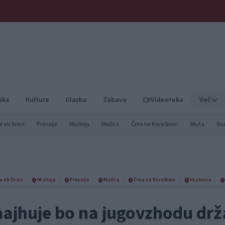
ika
Kultura
Glasba
Zabava
Videoteka
Več
e ob Dravi
Prevalje
Mislinja
Mežica
Črna na Koroškem
Muta
Vu
e ob Dravi
Mislinja
Prevalje
Mežica
Črna na Koroškem
Vuzenica
 najhuje bo na jugovzhodu dr