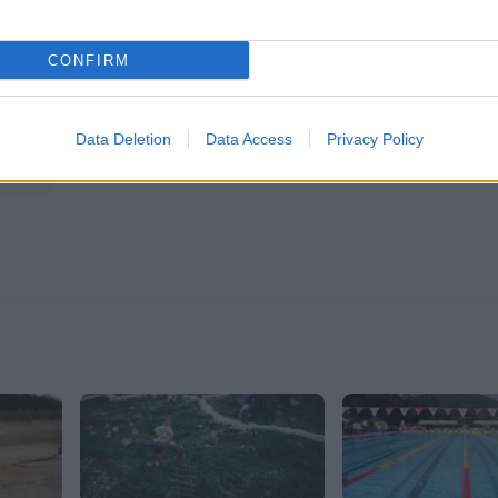
CONFIRM
em
Radlje ob Dravi
Mislinja
Prevalje
Mežica
rju
Podvelka
Data Deletion
Data Access
Privacy Policy
ovice