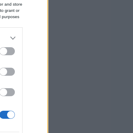
er and store
to grant or
: Knmedia.net
ed purposes
a