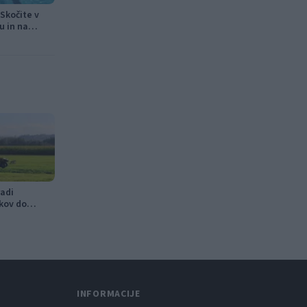
Skočite v
u in na
adi
kov do
v
INFORMACIJE