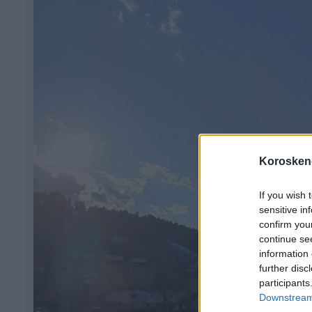
Koroskeno
If you wish 
sensitive in
confirm you
continue se
information 
further disc
participants
Downstream 