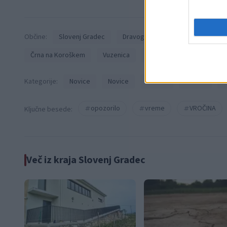
Občine:
Slovenj Gradec
Dravograd
Ravne na Korošk
Črna na Koroškem
Vuzenica
Muta
Ribnica na Poho
Kategorije:
Novice
Novice
Novice
Novice
N
opozorilo
vreme
VROČINA
Ključne besede:
Več iz kraja Slovenj Gradec