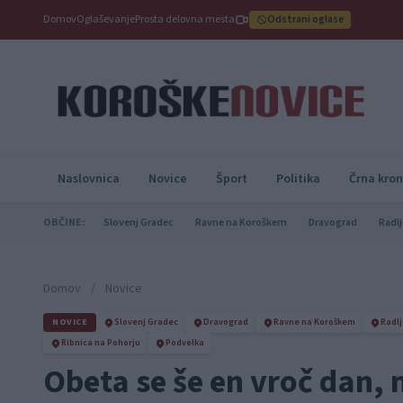
Domov
Oglaševanje
Prosta delovna mesta
Odstrani oglase
Naslovnica
Novice
Šport
Politika
Črna kron
OBČINE:
Slovenj Gradec
Ravne na Koroškem
Dravograd
Radlj
Domov
/
Novice
NOVICE
Slovenj Gradec
Dravograd
Ravne na Koroškem
Radlj
Ribnica na Pohorju
Podvelka
Obeta se še en vroč dan,