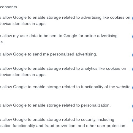
consents
o popustila.
o allow Google to enable storage related to advertising like cookies on
vi, piši vetra in udari strel.
Hitro lahko narastejo tudi
evice identifiers in apps.
rebivalce pozivajo naj bodo pozorni na bližajoče se nevihtne
o allow my user data to be sent to Google for online advertising
s.
o na izpostavljenih mestih. "
Počakajte na varnem mestu,
to allow Google to send me personalized advertising.
o allow Google to enable storage related to analytics like cookies on
evice identifiers in apps.
o allow Google to enable storage related to functionality of the website
k kazensko odgovoren za javno spodbujanje sovraštva, nasilja ali nestrpno
o allow Google to enable storage related to personalization.
nitimi vsebinami bodo odstranjeni.
Pravila komentiranja →
o allow Google to enable storage related to security, including
cation functionality and fraud prevention, and other user protection.