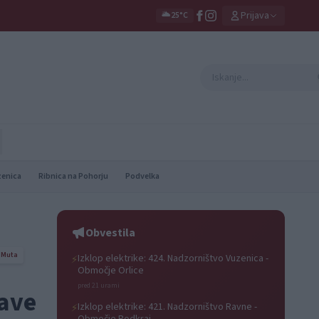
Prijava
🌥️
25°C
zenica
Ribnica na Pohorju
Podvelka
Obvestila
Muta
Izklop elektrike: 424. Nadzorništvo Vuzenica -
⚡
Območje Orlice
pred 21 urami
žave
Izklop elektrike: 421. Nadzorništvo Ravne -
⚡