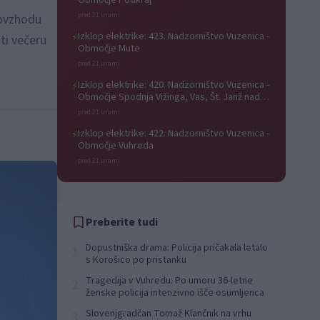
Območje Podkraj
pred 21 urami
govzhodu
Izklop elektrike: 423. Nadzorništvo Vuzenica -
⚡
ti večeru
Območje Mute
pred 21 urami
Izklop elektrike: 420. Nadzorništvo Vuzenica -
⚡
Območje Spodnja Vižinga, Vas, Št. Janž nad
Radljami, Suhi Vrh, Dobrava
pred 21 urami
Izklop elektrike: 422. Nadzorništvo Vuzenica -
⚡
Območje Vuhreda
pred 21 urami
Preberite tudi
Dopustniška drama: Policija pričakala letalo
1
s Korošico po pristanku
Tragedija v Vuhredu: Po umoru 36-letne
2
ženske policija intenzivno išče osumljenca
Slovenjgradčan Tomaž Klančnik na vrhu
3