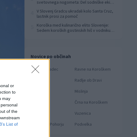
svetovnega nogometa: Del sodniške ekipe
za finale svetovnega prvenstva
V Slovenj Gradcu ukradali kolo Santa Cruz,
4
lastnik prosi za pomoč
Koroška med kulinarično elito Slovenije:
5
Sedem koroških gostinskih hiš v vodniku
Falstaff 2026
Novice po občinah
Slovenj Gradec
Ravne na Koroškem
Dravograd
Radlje ob Dravi
sonal or
Prevalje
Mislinja
ection to
ou may
Mežica
Črna na Koroškem
 personal
out of the
Muta
Vuzenica
 downstream
Ribnica na Pohorju
Podvelka
B’s List of