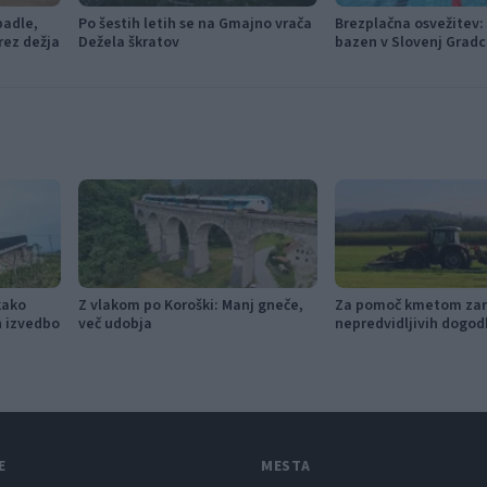
padle,
Po šestih letih se na Gmajno vrača
Brezplačna osvežitev: 
rez dežja
Dežela škratov
bazen v Slovenj Gradc
Ravnah
kako
Z vlakom po Koroški: Manj gneče,
Za pomoč kmetom zar
in izvedbo
več udobja
nepredvidljivih dogod
115.000 evrov sredste
E
MESTA