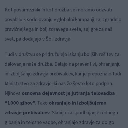
Kot posamezniki in kot družba se moramo odzvati
povabilu k sodelovanju v globalni kampanji za izgradnjo
pravičnejšega in bolj zdravega sveta, saj gre za naš
svet, pa dodajajo v Šoli zdravja.
Tudi v društvu se pridružujejo iskanju boljših rešitev za
delovanje naše družbe. Delajo na preventivi, ohranjanju
in izboljšanju zdravja prebivalcev, kar je prepoznalo tudi
Ministrstvo za zdravje, ki nas že šesto leto podpira.
Njihova
osnovna dejavnost je jutranja telovadba
“1000 gibov”.
Tako
ohranjajo in izboljšujemo
zdravje prebivalcev
. Skrbijo za spodbujanje rednega
gibanja in telesne vadbe, ohranjajo zdravje za dolgo