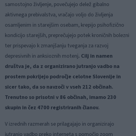
samostojno življenje, povečujejo delež gibalno
aktivnega prebivalstva, vračajo voljo do življenja
osamljenim in starejšim osebam, krepijo psihofizično
kondicijo starejših, preprečujejo potek kroničnih bolezni
ter prispevajo k zmanjšanju tveganja za razvoj
depresivnih in anksioznih motenj
. Cilj in namen
društva je, da z organizirano jutranjo vadbo na
prostem pokrijejo področje celotne Slovenije in
sicer tako, da so navzoči v vseh 212 občinah.
Trenutno so prisotni v 86 občinah, imamo 230
skupin in čez 4700 registriranih članov.
V izrednih razmerah se prilagajajo in organizirajo
jutranjo vadbo preko interneta s pomočjo zoom