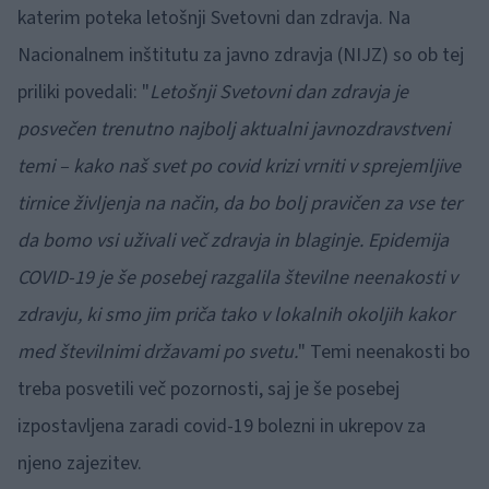
katerim poteka letošnji Svetovni dan zdravja. Na
Nacionalnem inštitutu za javno zdravja (NIJZ) so ob tej
priliki povedali: "
Letošnji Svetovni dan zdravja je
posvečen trenutno najbolj aktualni javnozdravstveni
temi – kako naš svet po covid krizi vrniti v sprejemljive
tirnice življenja na način, da bo bolj pravičen za vse ter
da bomo vsi uživali več zdravja in blaginje. Epidemija
COVID-19 je še posebej razgalila številne neenakosti v
zdravju, ki smo jim priča tako v lokalnih okoljih kakor
med številnimi državami po svetu.
" Temi neenakosti bo
treba posvetili več pozornosti, saj je še posebej
izpostavljena zaradi covid-19 bolezni in ukrepov za
njeno zajezitev.