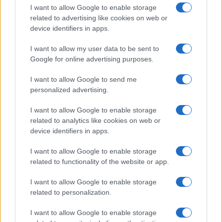
Passcode: telovadimo
I want to allow Google to enable storage
related to advertising like cookies on web or
device identifiers in apps.
VIR: Društvo Šola zdravja
I want to allow my user data to be sent to
Google for online advertising purposes.
I want to allow Google to send me
personalized advertising.
Opozorilo:
Po 297. členu Kazenskega zakonika je
I want to allow Google to enable storage
posameznik kazensko odgovoren za javno spodbujanje
related to analytics like cookies on web or
sovraštva, nasilja ali nestrpnosti. Komentarji z žaljivimi,
device identifiers in apps.
rasističnimi, diskriminatornimi ali nezakonitimi vsebinami bodo
odstranjeni.
Pravila komentiranja →
I want to allow Google to enable storage
related to functionality of the website or app.
Failed to fetch
I want to allow Google to enable storage
related to personalization.
I want to allow Google to enable storage
Kategorije:
Novice