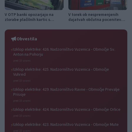
V OTP banki opozarjajo na
V torek ob nespremenjenih
zlorabe plačilnih kartic s
dajatvah občutna pocenitev
skimmingom
goriv
Obvestila
Izklop elektrike: 426. Nadzorništvo Vuzenica - Območje Sv.
⚡
Anton na Pohorju
pred 10 urami
Izklop elektrike: 425. Nadzorništvo Vuzenica - Območje
⚡
Vuhred
pred 10 urami
Izklop elektrike: 429. Nadzorništvo Ravne - Območje Prevalje
⚡
Prisoje
pred 10 urami
Izklop elektrike: 424. Nadzorništvo Vuzenica - Območje Orlice
⚡
pred 10 urami
Izklop elektrike: 423. Nadzorništvo Vuzenica - Območje Mute
⚡
pred 10 urami