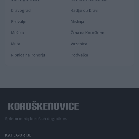
Dravograd
Radlje ob Dravi
Prevalje
Mislinja
Mežica
Črna na Koroškem
Muta
Vuzenica
Ribnica na Pohorju
Podvelka
Spletni medij koroških dogodkov.
KATEGORIJE