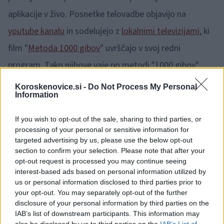
aplikacije v živo. Posnetke telovadbe objavijo na
youtube kanalu
in sodelujejo z
lokalnimi televizijami
, ki
film "
Metoda 1000 gibov
" uvrščajo v svoj redni
program. Tako njihove vaje po metodi "1000 gibov"
približamo tudi vsem tistim, ki nimajo interneta.
Koroskenovice.si -
Do Not Process My Personal
Information
🎁
1 mesec brezplačno!
Beri brez oglasov
Preizkusi zdaj
If you wish to opt-out of the sale, sharing to third parties, or
processing of your personal or sensitive information for
targeted advertising by us, please use the below opt-out
Tudi po koronavirus obdobju bodo spet javne površine
section to confirm your selection. Please note that after your
opt-out request is processed you may continue seeing
svetlikale v oranžnih odtenkih, saj je njihova barva
interest-based ads based on personal information utilized by
oranžna, tako, da jih lažje najdete in se jim priključite.
us or personal information disclosed to third parties prior to
your opt-out. You may separately opt-out of the further
Po preklicu izrednih razmer pa vas prisrčno vabijo na
disclosure of your personal information by third parties on the
IAB’s list of downstream participants. This information may
jutranjo vadbo "1000 gibov", da boste ponovno skupaj