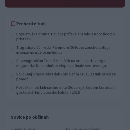
Preberite tudi
Dopustniška drama: Policija pričakala letalo s Korošico po
1
pristanku
Tragedija v Vuhredu: Po umoru 36-letne ženske policija
2
intenzivno išče osumljenca
Slovenjgradčan Tomaž Klančnik na vrhu svetovnega
3
nogometa: Del sodniške ekipe za finale svetovnega
prvenstva
V Slovenj Gradcu ukradali kolo Santa Cruz, lastnik prosi za
4
pomoč
Koroška med kulinarično elito Slovenije: Sedem koroških
5
gostinskih hiš v vodniku Falstaff 2026
Novice po občinah
Slovenj Gradec
Ravne na Koroškem