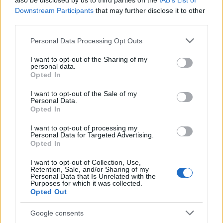
also be disclosed by us to third parties on the
IAB’s List of
na poti do bolj zdravega in pravičnega sveta.
Downstream Participants
that may further disclose it to other
third parties.
Ob svetovnem dnevu zdravja bo Društvo Šola zdravja
Please note that this website/app uses one or more Google
Personal Data Processing Opt Outs
services and may gather and store information including but
svoj del prispevalo preko ZOOM vadbe
od 12. aprila do
not limited to your visit or usage behaviour. You may click to
I want to opt-out of the Sharing of my
personal data.
23. aprila 2021
grant or deny consent to Google and its third-party tags to
.
Opted In
use your data for below specified purposes in below Google
consent section.
I want to opt-out of the Sale of my
"MALA GIBALNA MALICA":
Kdaj: ob 10h, ob 11h in ob
Personal Data.
Opted In
12h
. 3x na dan po 10 minut, vsak delovni dan (ko
I want to opt-out of processing my
utegnete). Vadbo bodo izvajali diplomirani kineziologi
Personal Data for Targeted Advertising.
Opted In
(Simon Jurmić, Matic Habuš in David Mlakar). Mala
I want to opt-out of Collection, Use,
gibalna malica bo na povezavi
TUKAJ
, prijave niso
Retention, Sale, and/or Sharing of my
Personal Data that Is Unrelated with the
potrebne.
Purposes for which it was collected.
Opted Out
Meeting ID: 868 7559 4986
Google consents