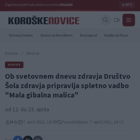
Oglaševanje
Prosta delovna mesta
OGLASI
☀️
26°C
Slovenj Gradec
Ravne na Koroškem
Dravograd
Radlje ob Dravi
Pr
Domov
/
Novice
NOVICE
Ob svetovnem dnevu zdravja Društvo
Šola zdravja pripravlja spletno vadbo
"Mala gibalna malica"
od 12. do 23. aprila
M.G.
7. april 2021, 16:39
Posodobljeno: 7. april 2021, 18:17