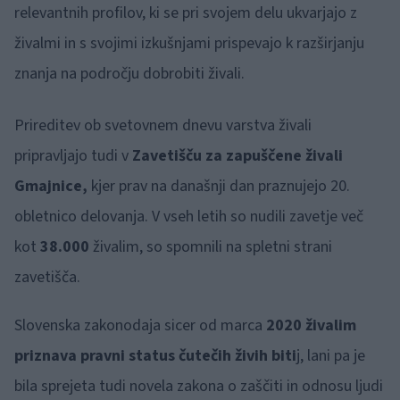
relevantnih profilov, ki se pri svojem delu ukvarjajo z
živalmi in s svojimi izkušnjami prispevajo k razširjanju
znanja na področju dobrobiti živali.
Prireditev ob svetovnem dnevu varstva živali
pripravljajo tudi v
Zavetišču za zapuščene živali
Gmajnice,
kjer prav na današnji dan praznujejo 20.
obletnico delovanja. V vseh letih so nudili zavetje več
kot
38.000
živalim, so spomnili na spletni strani
zavetišča.
Slovenska zakonodaja sicer od marca
2020 živalim
priznava pravni status čutečih živih biti
j, lani pa je
bila sprejeta tudi novela zakona o zaščiti in odnosu ljudi