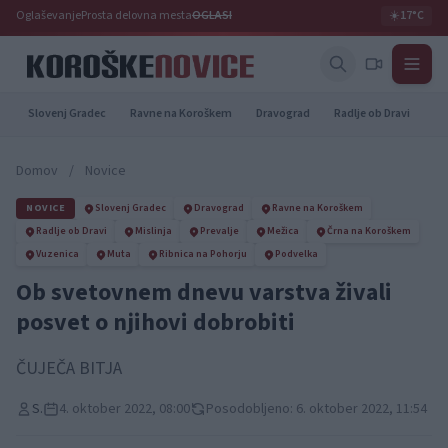
Oglaševanje
Prosta delovna mesta
OGLASI
☀️
17°C
Slovenj Gradec
Ravne na Koroškem
Dravograd
Radlje ob Dravi
Pr
Domov
/
Novice
NOVICE
Slovenj Gradec
Dravograd
Ravne na Koroškem
Radlje ob Dravi
Mislinja
Prevalje
Mežica
Črna na Koroškem
Vuzenica
Muta
Ribnica na Pohorju
Podvelka
Ob svetovnem dnevu varstva živali
posvet o njihovi dobrobiti
ČUJEČA BITJA
S.
4. oktober 2022, 08:00
Posodobljeno: 6. oktober 2022, 11:54