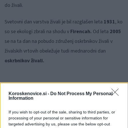
do živali.
Svetovni dan varstva živali je bil razglašen leta
1931
, ko
so se ekologi zbrali na shodu v
Firencah.
Od leta
2005
se na ta dan na pobudo združenj oskrbnikov živali v
živalskih vrtovih obeležuje tudi mednarodni dan
oskrbnikov živali.
Koroskenovice.si -
Do Not Process My Personal
Information
Opozorilo:
Po 297. členu Kazenskega zakonika je
posameznik kazensko odgovoren za javno spodbujanje
If you wish to opt-out of the sale, sharing to third parties, or
sovraštva, nasilja ali nestrpnosti. Komentarji z žaljivimi,
processing of your personal or sensitive information for
rasističnimi, diskriminatornimi ali nezakonitimi vsebinami bodo
targeted advertising by us, please use the below opt-out
odstranjeni.
Pravila komentiranja →