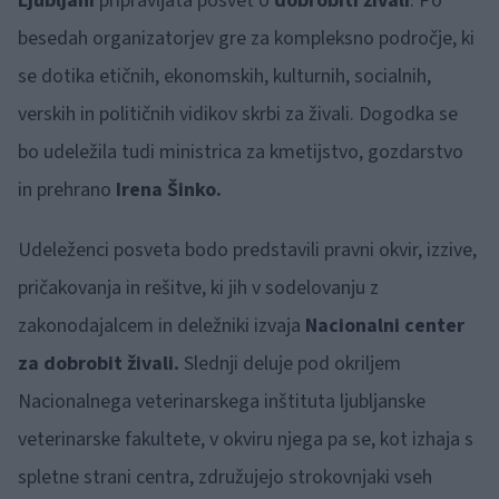
Ljubljani
pripravljata posvet o
dobrobiti živali
. Po
besedah organizatorjev gre za kompleksno področje, ki
se dotika etičnih, ekonomskih, kulturnih, socialnih,
verskih in političnih vidikov skrbi za živali. Dogodka se
bo udeležila tudi ministrica za kmetijstvo, gozdarstvo
in prehrano
Irena Šinko.
Udeleženci posveta bodo predstavili pravni okvir, izzive,
pričakovanja in rešitve, ki jih v sodelovanju z
zakonodajalcem in deležniki izvaja
Nacionalni center
za dobrobit živali.
Slednji deluje pod okriljem
Nacionalnega veterinarskega inštituta ljubljanske
veterinarske fakultete, v okviru njega pa se, kot izhaja s
spletne strani centra, združujejo strokovnjaki vseh