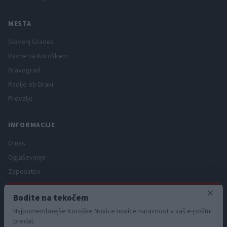
MESTA
Slovenj Gradec
Ravne na Koroškem
Dravograd
Radlje ob Dravi
Prevalje
INFORMACIJE
O nas
Oglaševanje
Zaposlitev
Pravno obvestilo
×
Bodite na tekočem
Zasebnost in piškotki
Najpomembnejše Koroške Novice novice naravnost v vaš e-poštni
Storitve
predal.