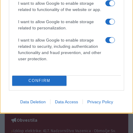
Več iz kategorije Novice
I want to allow Google to enable storage
related to functionality of the website or app.
I want to allow Google to enable storage
related to personalization.
I want to allow Google to enable storage
related to security, including authentication
Nevarna najdba v Dravogradu:
(VIDEO in FOTO) Novo padel
functionality and fraud prevention, and other
Odstranili 88-milimetrsko
igrišče v Vuzenici: Naj se
granato
odštevanje do prvega servisa
user protection.
začne
CONFIRM
Pred nami še dva zelo vroča
Brezplačna osvežitev: Skočite v
dneva, v petek osvežitev
bazen v Slovenj Gradcu in na
Data Deletion
Data Access
Privacy Policy
Ravnah
Obvestila
Izklop elektrike: 417. Nadzorništvo Vuzenica - Območje Sv.
⚡