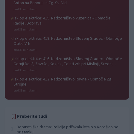
Anton na Pohorju in Zg. Sv. Vid
pred 33 minutami
Izklop elektrike: 419. Nadzorništvo Vuzenica - Območje
⚡
Radlje, Dobrava
pred 33 minutami
Izklop elektrike: 418. Nadzorništvo Slovenj Gradec - Območje
⚡
Otiški Vrh
pred 33 minutami
Izklop elektrike: 416. Nadzorništvo Slovenj Gradec - Območje
⚡
Gornji Dolič, Završe, Kozjak, Tolsti vrh pri Mislinji, Srednji
Dolič, Paka
pred 33 minutami
Izklop elektrike: 412. Nadzorništvo Ravne - Območje Zg.
⚡
Strojne
pred 33 minutami
Preberite tudi
Dopustniška drama: Policija pričakala letalo s Korošico po
1
pristanku