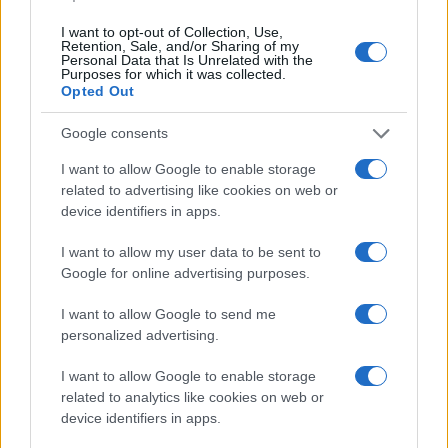
I want to opt-out of Collection, Use,
Več iz kraja Slovenj Gradec
Retention, Sale, and/or Sharing of my
Personal Data that Is Unrelated with the
Purposes for which it was collected.
Opted Out
Google consents
I want to allow Google to enable storage
related to advertising like cookies on web or
Brezplačna osvežitev: Skočite v
Pol stoletja glasbe na tromeji:
device identifiers in apps.
bazen v Slovenj Gradcu in na
Graška Gora obeležuje 50.
Ravnah
jubilejni festival narodno-
zabavne glasbe
I want to allow my user data to be sent to
Google for online advertising purposes.
I want to allow Google to send me
personalized advertising.
Nogometni spektakel je pred
Obratovanje bazenov
vrati, zagotovite si svojo
Aqualatio prilagojeno
I want to allow Google to enable storage
vstopnico pravočasno
vremenskim razmeram
related to analytics like cookies on web or
device identifiers in apps.