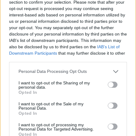
section to confirm your selection. Please note that after your
opt-out request is processed you may continue seeing
interest-based ads based on personal information utilized by
Failed to fetch
us or personal information disclosed to third parties prior to
your opt-out. You may separately opt-out of the further
disclosure of your personal information by third parties on the
IAB’s list of downstream participants. This information may
Občine:
Slovenj Gradec
Dravograd
also be disclosed by us to third parties on the
IAB’s List of
Ravne na Koroškem
Radlje ob Dravi
Mislinja
Downstream Participants
that may further disclose it to other
third parties.
Prevalje
Mežica
Črna na Koroškem
Vuzenica
Please note that this website/app uses one or more Google
Personal Data Processing Opt Outs
Muta
Ribnica na Pohorju
Podvelka
services and may gather and store information including but
not limited to your visit or usage behaviour. You may click to
I want to opt-out of the Sharing of my
personal data.
grant or deny consent to Google and its third-party tags to
Kategorije:
Novice
Novice
Novice
Novice
Opted In
use your data for below specified purposes in below Google
Novice
consent section.
I want to opt-out of the Sale of my
Personal Data.
Opted In
dan odprtih vrat
okolje
živali
Ključne besede:
I want to opt-out of processing my
Personal Data for Targeted Advertising.
Opted In