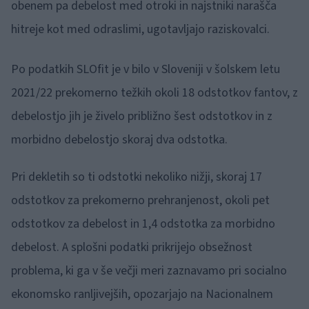
obenem pa debelost med otroki in najstniki narašča
hitreje kot med odraslimi, ugotavljajo raziskovalci.
Po podatkih SLOfit je v bilo v Sloveniji v šolskem letu
2021/22 prekomerno težkih okoli 18 odstotkov fantov, z
debelostjo jih je živelo približno šest odstotkov in z
morbidno debelostjo skoraj dva odstotka.
Pri dekletih so ti odstotki nekoliko nižji, skoraj 17
odstotkov za prekomerno prehranjenost, okoli pet
odstotkov za debelost in 1,4 odstotka za morbidno
debelost. A splošni podatki prikrijejo obsežnost
problema, ki ga v še večji meri zaznavamo pri socialno
ekonomsko ranljivejših, opozarjajo na Nacionalnem