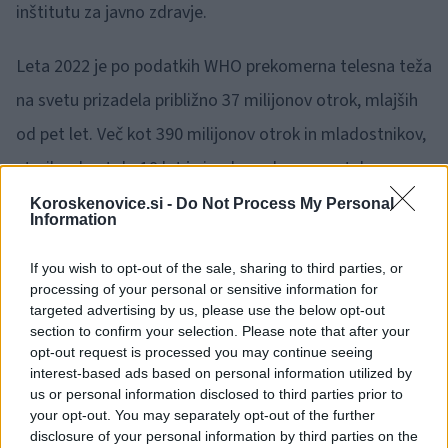
inštitutu za javno zdravje.
Leta 2022 je po podatkih WHO prekomerna telesna teža
na svetu prizadela približno 37 milijonov otrok, mlajših
od pet let. Več kot 390 milijonov otrok in mladostnikov,
starih od pet do 19 let je imelo prekomerno telesno
težo, od tega se jih je 160 milijonov spopadalo z
Koroskenovice.si -
Do Not Process My Personal
Information
debelostjo.
If you wish to opt-out of the sale, sharing to third parties, or
processing of your personal or sensitive information for
Veliko otrok po vsem svetu je izpostavljenih okolju, ki ne
targeted advertising by us, please use the below opt-out
spodbuja zdravja, temveč spodbuja pridobivanje telesne
section to confirm your selection. Please note that after your
opt-out request is processed you may continue seeing
teže. Predsodki in stigmatizacija, ki jih v vsakdanjem
interest-based ads based on personal information utilized by
življenju doživljajo številni mladi s prekomerno telesno
us or personal information disclosed to third parties prior to
your opt-out. You may separately opt-out of the further
težo in debelostjo, škodujejo tudi njihovemu
disclosure of your personal information by third parties on the