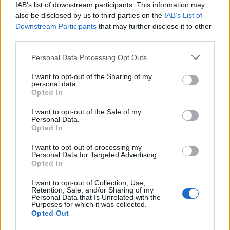
IAB’s list of downstream participants. This information may
duševnemu zdravju in samozavesti, še poudarjajo v
also be disclosed by us to third parties on the
IAB’s List of
WHO.
Downstream Participants
that may further disclose it to other
third parties.
Vir: STA
Please note that this website/app uses one or more Google
Personal Data Processing Opt Outs
services and may gather and store information including but
not limited to your visit or usage behaviour. You may click to
I want to opt-out of the Sharing of my
personal data.
grant or deny consent to Google and its third-party tags to
Opted In
use your data for below specified purposes in below Google
consent section.
I want to opt-out of the Sale of my
Personal Data.
Opozorilo:
Po 297. členu Kazenskega zakonika je
Opted In
posameznik kazensko odgovoren za javno spodbujanje
sovraštva, nasilja ali nestrpnosti. Komentarji z žaljivimi,
I want to opt-out of processing my
Personal Data for Targeted Advertising.
rasističnimi, diskriminatornimi ali nezakonitimi vsebinami bodo
Opted In
odstranjeni.
Pravila komentiranja →
I want to opt-out of Collection, Use,
Retention, Sale, and/or Sharing of my
Personal Data that Is Unrelated with the
Failed to fetch
Purposes for which it was collected.
Opted Out