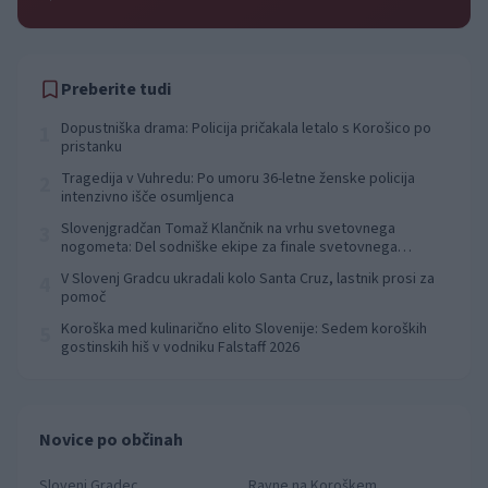
Preberite tudi
Dopustniška drama: Policija pričakala letalo s Korošico po
1
pristanku
Tragedija v Vuhredu: Po umoru 36-letne ženske policija
2
intenzivno išče osumljenca
Slovenjgradčan Tomaž Klančnik na vrhu svetovnega
3
nogometa: Del sodniške ekipe za finale svetovnega
prvenstva
V Slovenj Gradcu ukradali kolo Santa Cruz, lastnik prosi za
4
pomoč
Koroška med kulinarično elito Slovenije: Sedem koroških
5
gostinskih hiš v vodniku Falstaff 2026
Novice po občinah
Slovenj Gradec
Ravne na Koroškem