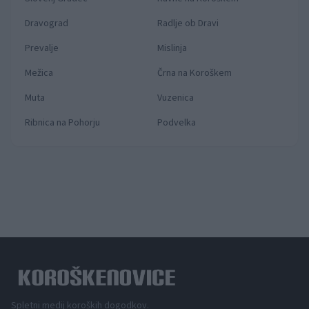
Dravograd
Radlje ob Dravi
Prevalje
Mislinja
Mežica
Črna na Koroškem
Muta
Vuzenica
Ribnica na Pohorju
Podvelka
Spletni medij koroških dogodkov.