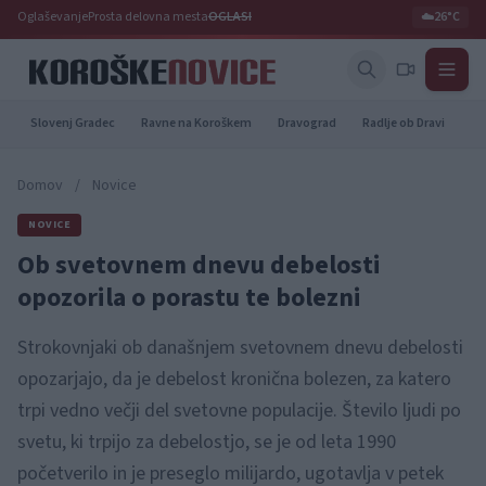
Oglaševanje
Prosta delovna mesta
OGLASI
☁️
26°C
Slovenj Gradec
Ravne na Koroškem
Dravograd
Radlje ob Dravi
Pr
Domov
/
Novice
NOVICE
Ob svetovnem dnevu debelosti
opozorila o porastu te bolezni
Strokovnjaki ob današnjem svetovnem dnevu debelosti
opozarjajo, da je debelost kronična bolezen, za katero
trpi vedno večji del svetovne populacije. Število ljudi po
svetu, ki trpijo za debelostjo, se je od leta 1990
početverilo in je preseglo milijardo, ugotavlja v petek