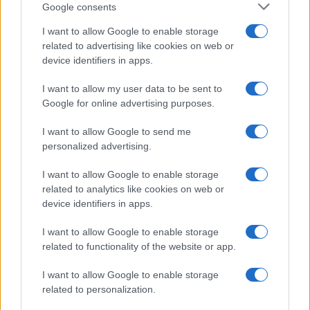
Google consents
Kategorije:
Novice
I want to allow Google to enable storage
related to advertising like cookies on web or
dan
WHO
zdravje
Ključne besede:
device identifiers in apps.
I want to allow my user data to be sent to
Google for online advertising purposes.
Več iz kategorije Novice
I want to allow Google to send me
personalized advertising.
I want to allow Google to enable storage
related to analytics like cookies on web or
device identifiers in apps.
I want to allow Google to enable storage
V torek ob nespremenjenih
Na Koroško prihaja
dajatvah občutna pocenitev
avtomobilski spektakel:
related to functionality of the website or app.
goriv
Rohnenje motorjev, dvoboji na
progah in atraktivni Car Meet
I want to allow Google to enable storage
related to personalization.