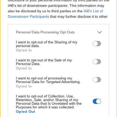
"Koroški pisatelji in Bralna značka".
Postavljena bo
IAB’s list of downstream participants. This information may
predvidoma od jutri do 31. 3. 2021 v vitrinah, ki so v
also be disclosed by us to third parties on the
IAB’s List of
Downstream Participants
that may further disclose it to other
lasti Koroškega filatelističnega društva.
third parties.
Please note that this website/app uses one or more Google
Personal Data Processing Opt Outs
VIR: Pošta, KFD
services and may gather and store information including but
not limited to your visit or usage behaviour. You may click to
I want to opt-out of the Sharing of my
personal data.
grant or deny consent to Google and its third-party tags to
Opted In
use your data for below specified purposes in below Google
consent section.
I want to opt-out of the Sale of my
Personal Data.
Opted In
Opozorilo:
Po 297. členu Kazenskega zakonika je
posameznik kazensko odgovoren za javno spodbujanje
I want to opt-out of processing my
sovraštva, nasilja ali nestrpnosti. Komentarji z žaljivimi,
Personal Data for Targeted Advertising.
Opted In
rasističnimi, diskriminatornimi ali nezakonitimi vsebinami bodo
odstranjeni.
Pravila komentiranja →
I want to opt-out of Collection, Use,
Retention, Sale, and/or Sharing of my
Personal Data that Is Unrelated with the
Purposes for which it was collected.
Failed to fetch
Opted Out