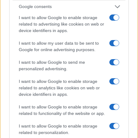
Google consents
Občine:
Prevalje
I want to allow Google to enable storage
related to advertising like cookies on web or
device identifiers in apps.
Kategorije:
Novice
I want to allow my user data to be sent to
bralna značka
dopisnica
Ključne besede:
Google for online advertising purposes.
poštni žig
I want to allow Google to send me
personalized advertising.
I want to allow Google to enable storage
related to analytics like cookies on web or
Več iz kraja Prevalje
device identifiers in apps.
I want to allow Google to enable storage
related to functionality of the website or app.
I want to allow Google to enable storage
related to personalization.