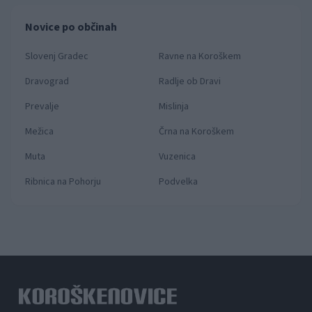
Novice po občinah
Slovenj Gradec
Ravne na Koroškem
Dravograd
Radlje ob Dravi
Prevalje
Mislinja
Mežica
Črna na Koroškem
Muta
Vuzenica
Ribnica na Pohorju
Podvelka