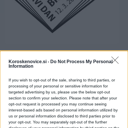
FOTO: KFD
Koroskenovice.si -
Do Not Process My Personal
Information
Kot je zapisano na strani društva je bila planirana je
organizacija širša javna prireditev promocije omenjene
If you wish to opt-out of the sale, sharing to third parties, or
processing of your personal or sensitive information for
ilustrirane dopisnice, vendar trenutni ukrepi pri kulturnih
targeted advertising by us, please use the below opt-out
section to confirm your selection. Please note that after your
dogodkih še vedno omejujejo večjo organizacijo
opt-out request is processed you may continue seeing
dogodkov. Vseeno bo v avli Občine Prevalje na ogled
interest-based ads based on personal information utilized by
us or personal information disclosed to third parties prior to
postavljena priložnostna filatelistična razstava na temo
your opt-out. You may separately opt-out of the further
disclosure of your personal information by third parties on the