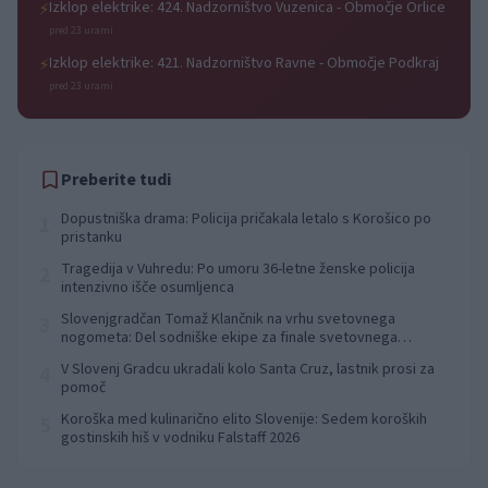
Izklop elektrike: 424. Nadzorništvo Vuzenica - Območje Orlice
⚡
pred 23 urami
Izklop elektrike: 421. Nadzorništvo Ravne - Območje Podkraj
⚡
pred 23 urami
Preberite tudi
Dopustniška drama: Policija pričakala letalo s Korošico po
1
pristanku
Tragedija v Vuhredu: Po umoru 36-letne ženske policija
2
intenzivno išče osumljenca
Slovenjgradčan Tomaž Klančnik na vrhu svetovnega
3
nogometa: Del sodniške ekipe za finale svetovnega
prvenstva
V Slovenj Gradcu ukradali kolo Santa Cruz, lastnik prosi za
4
pomoč
Koroška med kulinarično elito Slovenije: Sedem koroških
5
gostinskih hiš v vodniku Falstaff 2026