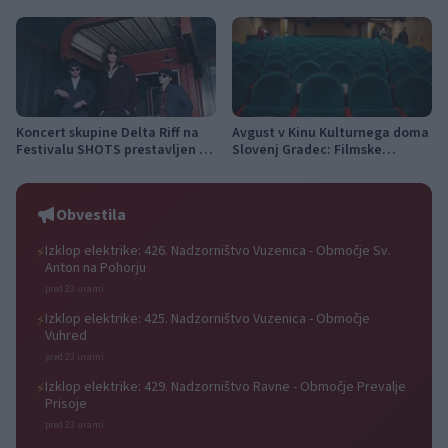
teden s kar 70 dogodki
Koncert skupine Delta Riff na
Avgust v Kinu Kulturnega doma
Festivalu SHOTS prestavljen na
Slovenj Gradec: Filmske
jutri
premiere, napete zgodbe in
počitniški kino
Obvestila
Izklop elektrike: 426. Nadzorništvo Vuzenica - Območje Sv.
⚡
Anton na Pohorju
pred 23 urami
Izklop elektrike: 425. Nadzorništvo Vuzenica - Območje
⚡
Vuhred
pred 23 urami
Izklop elektrike: 429. Nadzorništvo Ravne - Območje Prevalje
⚡
Prisoje
pred 23 urami