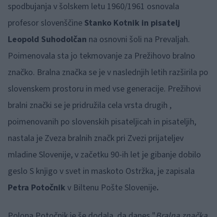
spodbujanja v šolskem letu 1960/1961 osnovala
profesor slovenščine
Stanko Kotnik in pisatelj
Leopold Suhodolčan
na osnovni šoli na Prevaljah.
Poimenovala sta jo tekmovanje za Prežihovo bralno
značko. Bralna značka se je v naslednjih letih razširila po
slovenskem prostoru in med vse generacije. Prežihovi
bralni znački se je pridružila cela vrsta drugih ,
poimenovanih po slovenskih pisateljicah in pisateljih,
nastala je Zveza bralnih značk pri Zvezi prijateljev
mladine Slovenije, v začetku 90-ih let je gibanje dobilo
geslo S knjigo v svet in maskoto Ostržka, je zapisala
Petra Potočnik
v Biltenu Pošte Slovenije
.
Polona Potočnik je še dodala, da danes "
Bralna značka