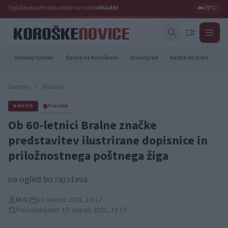
Oglaševanje
Prosta delovna mesta
OGLASI
☁️
19°C
Slovenj Gradec
Ravne na Koroškem
Dravograd
Radlje ob Dravi
Pr
Domov
/
Novice
NOVICE
Prevalje
Ob 60-letnici Bralne značke
predstavitev ilustrirane dopisnice in
priložnostnega poštnega žiga
na ogled bo razstava
M.G.
10. marec 2021, 14:17
Posodobljeno: 10. marec 2021, 18:17