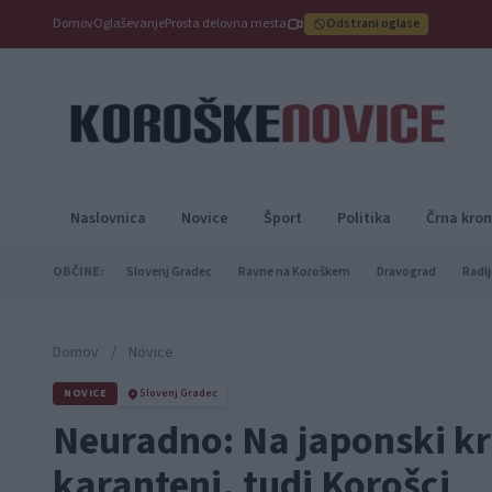
Domov
Oglaševanje
Prosta delovna mesta
Odstrani oglase
Naslovnica
Novice
Šport
Politika
Črna kron
OBČINE:
Slovenj Gradec
Ravne na Koroškem
Dravograd
Radlj
Domov
/
Novice
NOVICE
Slovenj Gradec
Neuradno: Na japonski kri
karanteni, tudi Korošci