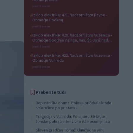
Območje Mute
pred 19 urami
Izklop elektrike: 421. Nadzorništvo Ravne -
⚡
Območje Podkraj
pred 19 urami
Izklop elektrike: 420. Nadzorništvo Vuzenica -
⚡
Območje Spodnja Vižinga, Vas, Št. Janž nad
Radljami, Suhi Vrh, Dobrava
pred 19 urami
Izklop elektrike: 422. Nadzorništvo Vuzenica -
⚡
Območje Vuhreda
pred 19 urami
Preberite tudi
Dopustniška drama: Policija pričakala letalo
1
s Korošico po pristanku
Tragedija v Vuhredu: Po umoru 36-letne
2
ženske policija intenzivno išče osumljenca
Slovenjgradčan Tomaž Klančnik na vrhu
3