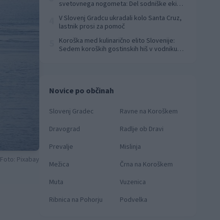
svetovnega nogometa: Del sodniške ekipe
za finale svetovnega prvenstva
V Slovenj Gradcu ukradali kolo Santa Cruz,
4
lastnik prosi za pomoč
Koroška med kulinarično elito Slovenije:
5
Sedem koroških gostinskih hiš v vodniku
Falstaff 2026
Novice po občinah
Slovenj Gradec
Ravne na Koroškem
Dravograd
Radlje ob Dravi
Prevalje
Mislinja
Foto: Pixabay
Mežica
Črna na Koroškem
Muta
Vuzenica
Ribnica na Pohorju
Podvelka