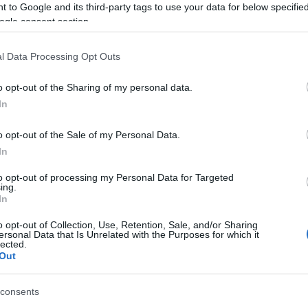
 to Google and its third-party tags to use your data for below specifi
ogle consent section.
Preizk
l Data Processing Opt Outs
o opt-out of the Sharing of my personal data.
9. februarja, je tudi šest slovenskih državljanov.
Gre za t
In
avedbah MZZ v stalnem stiku s slovenskim veleposlaništvom v
o opt-out of the Sale of my Personal Data.
stvenih težav ter upoštevajo navodila, ki so jim posredovana,
In
sko veleposlaništvo tudi v prihodnje spremljalo razmere in j
to opt-out of processing my Personal Data for Targeted
ing.
In
o opt-out of Collection, Use, Retention, Sale, and/or Sharing
ersonal Data that Is Unrelated with the Purposes for which it
lected.
cess ob vplutju v japonske vode v začetku minulega tedna
Out
som okužen eden od potnikov, ki se je z ladje izkrcal minuli
consents