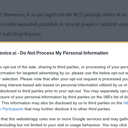
est Slovencev, ki se po zagotovitvah MZZ počutijo dobro in so 
naših neuradnih podatkih, ki smo jih prejeli iz različnih virov
 tudi štirje Korošci.
 s slovenskimi državljani, ki so na ladji. Njihovo stanje je
vice.si -
Do Not Process My Personal Information
o navodila, ki so jim posredovana. Slovensko veleposlaništv
to opt-out of the sale, sharing to third parties, or processing of your per
dogovoru nudilo pomoč državljanom (zagotovitev zdravil itd.)
formation for targeted advertising by us, please use the below opt-out s
 da gre za Korošce pa še čakamo.
r selection. Please note that after your opt-out request is processed y
eing interest-based ads based on personal information utilized by us or
disclosed to third parties prior to your opt-out. You may separately opt-
losure of your personal information by third parties on the IAB’s list of
e zaradi koronavirusa v karanteni v Jokohami na Japonskem, s
. This information may also be disclosed by us to third parties on the
IA
Participants
that may further disclose it to other third parties.
anes za STA sporočilo japonsko ministrstvo za zdravje. Skupn
 that this website/app uses one or more Google services and may gath
st slovenskih državljanov na ladji je zdravih, so sporočil
including but not limited to your visit or usage behaviour. You may click 