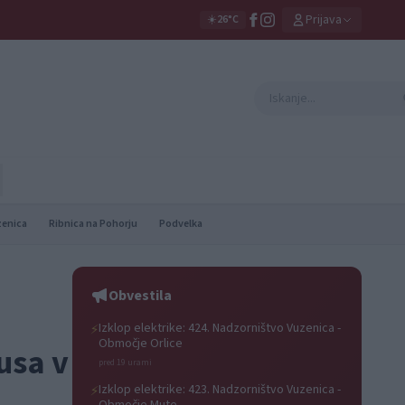
Prijava
☀️
26°C
zenica
Ribnica na Pohorju
Podvelka
Obvestila
Izklop elektrike: 424. Nadzorništvo Vuzenica -
⚡
Območje Orlice
usa v
pred 19 urami
Izklop elektrike: 423. Nadzorništvo Vuzenica -
⚡