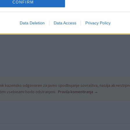
CONFIRM
Preizk
Data Deletion
Data Access
Privacy Policy
k kazensko odgovoren za javno spodbujanje sovraštva, nasilja ali nestrpno
nitimi vsebinami bodo odstranjeni.
Pravila komentiranja →