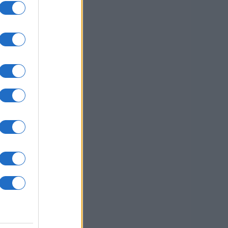
e
o
ili
i