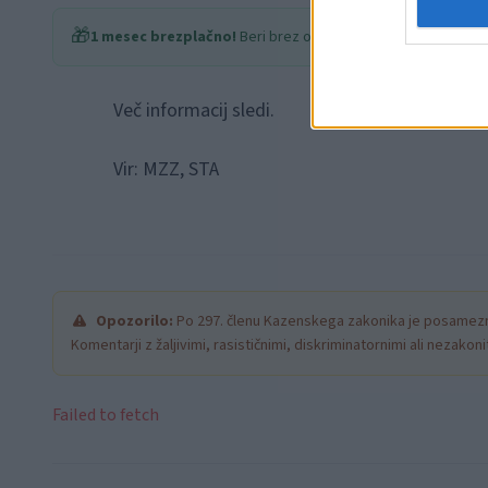
🎁
1 mesec brezplačno!
Beri brez oglasov
Več informacij sledi.
Vir: MZZ, STA
Opozorilo:
Po 297. členu Kazenskega zakonika je posamezni
Komentarji z žaljivimi, rasističnimi, diskriminatornimi ali nezako
Failed to fetch