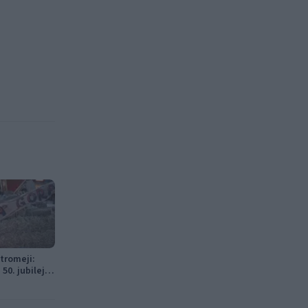
 tromeji:
50. jubilejni
avne glasbe