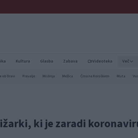
ika
Kultura
Glasba
Zabava
Videoteka
Več
e ob Dravi
Prevalje
Mislinja
Mežica
Črna na Koroškem
Muta
Vu
žarki, ki je zaradi koronavir