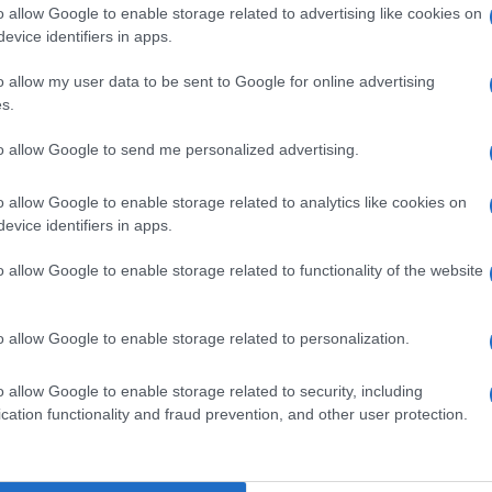
o allow Google to enable storage related to advertising like cookies on
evice identifiers in apps.
za zdravje, so dobili izvide testov 103 ljudi, od katerih jih j
je gre večinoma za japonske državljane, so pa med njimi tudi
o allow my user data to be sent to Google for online advertising
s.
inec.
to allow Google to send me personalized advertising.
lula na Japonsko, so oblasti testirale skoraj 300 ljudi. Nato s
o allow Google to enable storage related to analytics like cookies on
lne zdravstvene ustanove. V zadnjih dneh so testiranje razšir
evice identifiers in apps.
simptomi, in tiste, ki so bili v tesnem stiku z okuženimi potnik
o allow Google to enable storage related to functionality of the website
o allow Google to enable storage related to personalization.
binah in smejo na palubo le za kratek čas. Ob izhodu iz kabin
o allow Google to enable storage related to security, including
rugih ljudi. Dobili so tudi termometre za redno spremljanje
cation functionality and fraud prevention, and other user protection.