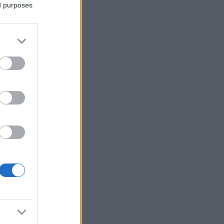
ed purposes
usi zdaj
ri
 so
im