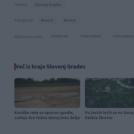
Občine:
Slovenj Gradec
Kategorije:
Novice
Novice
bolezen
karantena
koronavir
Ključne besede:
Več iz kraja Slovenj Gradec
Koroške reke so opazno upadle,
Po šestih letih se na Gma
zadnja dva tedna skoraj brez dežja
Dežela škratov