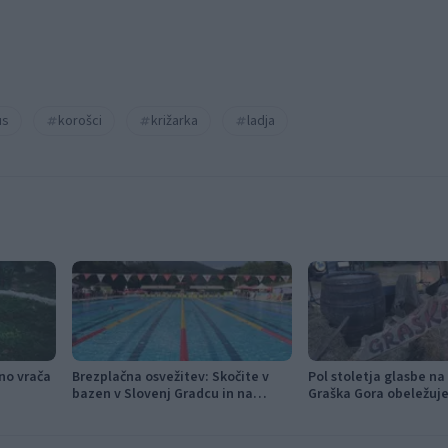
us
korošci
križarka
ladja
jno vrača
Brezplačna osvežitev: Skočite v
Pol stoletja glasbe na
bazen v Slovenj Gradcu in na
Graška Gora obeležuje 
Ravnah
festival narodno-zab