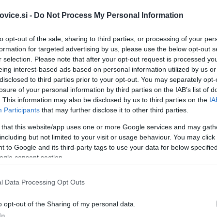
vice.si -
Do Not Process My Personal Information
to opt-out of the sale, sharing to third parties, or processing of your per
formation for targeted advertising by us, please use the below opt-out s
r selection. Please note that after your opt-out request is processed y
eing interest-based ads based on personal information utilized by us or
disclosed to third parties prior to your opt-out. You may separately opt-
losure of your personal information by third parties on the IAB’s list of
. This information may also be disclosed by us to third parties on the
IA
Participants
that may further disclose it to other third parties.
 that this website/app uses one or more Google services and may gath
including but not limited to your visit or usage behaviour. You may click 
 to Google and its third-party tags to use your data for below specifi
ogle consent section.
Simbolična fotografija
| F
l Data Processing Opt Outs
o opt-out of the Sharing of my personal data.
 so včeraj v
Kotljah
obravnavali krajo, v kateri je nastalo
več
In