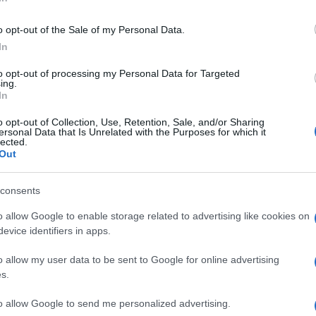
o opt-out of the Sale of my Personal Data.
In
omili v prostor, kjer je izvajalec del hranil različni gradbeni
to opt-out of processing my Personal Data for Targeted
ing.
In
o opt-out of Collection, Use, Retention, Sale, and/or Sharing
vrov gradbenega materiala.
ersonal Data that Is Unrelated with the Purposes for which it
lected.
Out
consents
o allow Google to enable storage related to advertising like cookies on
evice identifiers in apps.
o allow my user data to be sent to Google for online advertising
s.
to allow Google to send me personalized advertising.
k kazensko odgovoren za javno spodbujanje sovraštva, nasilja ali nestrpno