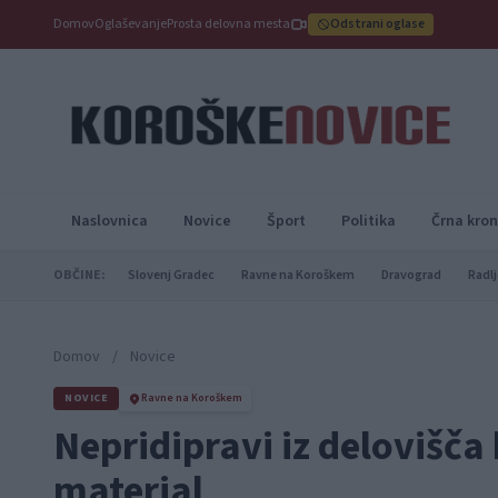
Domov
Oglaševanje
Prosta delovna mesta
Odstrani oglase
Naslovnica
Novice
Šport
Politika
Črna kron
OBČINE:
Slovenj Gradec
Ravne na Koroškem
Dravograd
Radlj
Domov
/
Novice
NOVICE
Ravne na Koroškem
Nepridipravi iz delovišča
material