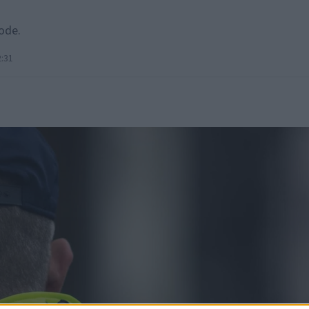
ode.
2:31