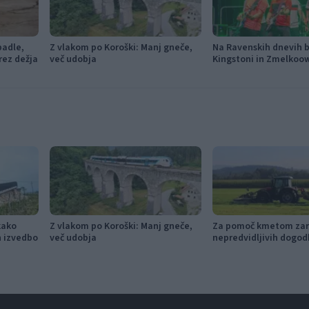
padle,
Z vlakom po Koroški: Manj gneče,
Na Ravenskih dnevih bo
rez dežja
več udobja
Kingstoni in Zmelkoo
kako
Z vlakom po Koroški: Manj gneče,
Za pomoč kmetom zar
in izvedbo
več udobja
nepredvidljivih dogod
115.000 evrov sredste