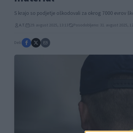
S krajo so podjetje oškodovali za okrog 7000 evrov šk
A.T.
29. avgust 2025, 13:13
Posodobljeno: 31. avgust 2025, 1
Deli: