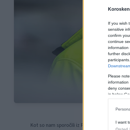
Koroskeno
If you wish 
sensitive in
confirm you
continue se
information 
further disc
participants
Downstream 
Please note
information 
deny consent
in below Go
Persona
I want t
Kot so nam sporočili iz Policijske uprave Celje,
Opted 