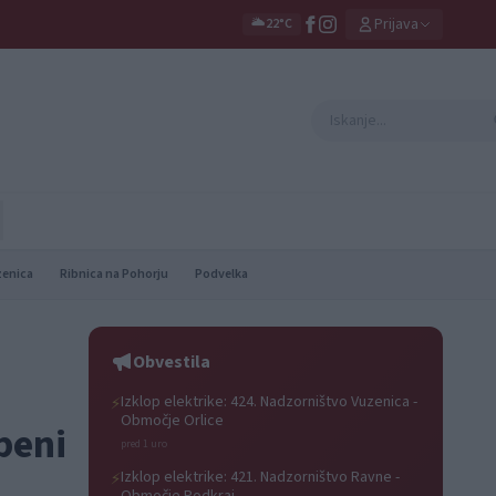
Prijava
🌥️
22°C
zenica
Ribnica na Pohorju
Podvelka
Obvestila
Izklop elektrike: 424. Nadzorništvo Vuzenica -
⚡
Območje Orlice
beni
pred 1 uro
Izklop elektrike: 421. Nadzorništvo Ravne -
⚡