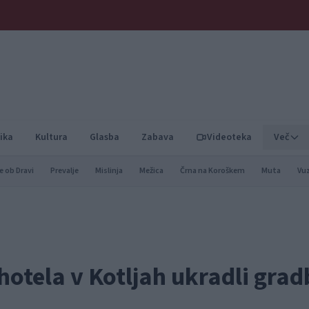
ika
Kultura
Glasba
Zabava
Videoteka
Več
e ob Dravi
Prevalje
Mislinja
Mežica
Črna na Koroškem
Muta
Vu
 hotela v Kotljah ukradli grad