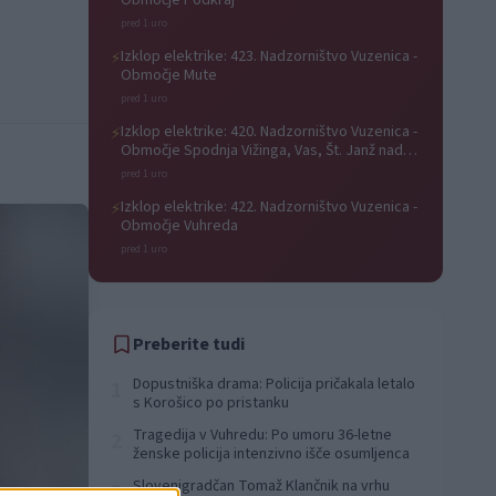
Območje Podkraj
pred 1 uro
Izklop elektrike: 423. Nadzorništvo Vuzenica -
⚡
Območje Mute
pred 1 uro
Izklop elektrike: 420. Nadzorništvo Vuzenica -
⚡
Območje Spodnja Vižinga, Vas, Št. Janž nad
Radljami, Suhi Vrh, Dobrava
pred 1 uro
Izklop elektrike: 422. Nadzorništvo Vuzenica -
⚡
Območje Vuhreda
pred 1 uro
Preberite tudi
Dopustniška drama: Policija pričakala letalo
1
s Korošico po pristanku
Tragedija v Vuhredu: Po umoru 36-letne
2
ženske policija intenzivno išče osumljenca
Slovenjgradčan Tomaž Klančnik na vrhu
3