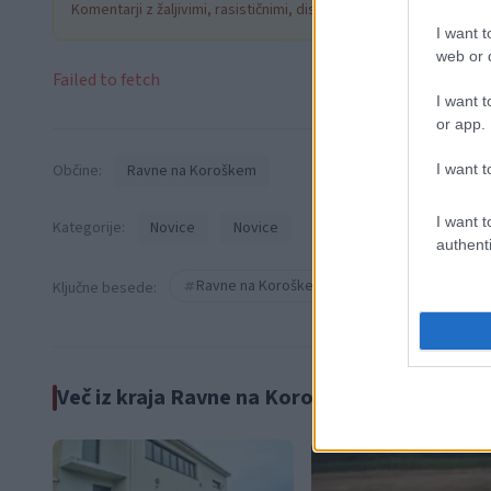
Komentarji z žaljivimi, rasističnimi, diskriminatornimi ali nezako
I want t
web or d
Failed to fetch
I want t
or app.
I want t
Občine:
Ravne na Koroškem
I want t
Kategorije:
Novice
Novice
authenti
Ravne na Koroškem
Kotlje
kra
Ključne besede:
Več iz kraja Ravne na Koroškem