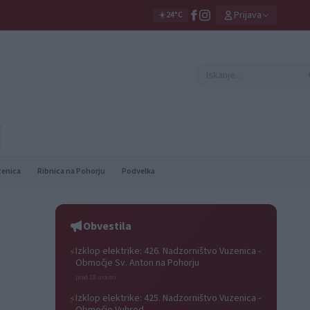
Prijava
☀️
24°C
zenica
Ribnica na Pohorju
Podvelka
Obvestila
Izklop elektrike: 426. Nadzorništvo Vuzenica -
⚡
Območje Sv. Anton na Pohorju
pred 18 urami
Izklop elektrike: 425. Nadzorništvo Vuzenica -
⚡