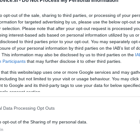
vice.si -
Do Not Process My Personal Information
to opt-out of the sale, sharing to third parties, or processing of your per
formation for targeted advertising by us, please use the below opt-out s
r selection. Please note that after your opt-out request is processed y
eing interest-based ads based on personal information utilized by us or
disclosed to third parties prior to your opt-out. You may separately opt-
losure of your personal information by third parties on the IAB’s list of
. This information may also be disclosed by us to third parties on the
IA
Participants
that may further disclose it to other third parties.
 that this website/app uses one or more Google services and may gath
including but not limited to your visit or usage behaviour. You may click 
 to Google and its third-party tags to use your data for below specifi
ogle consent section.
l Data Processing Opt Outs
elje je bilo v zadnjih 24 urah sprejetih 216 klicev, od
o opt-out of the Sharing of my personal data.
In