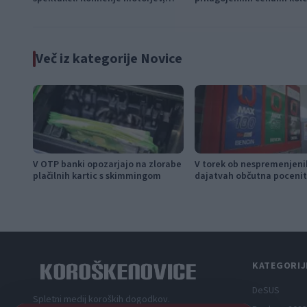
dvoboji na progah in atraktivni Car
Meet
Več iz kategorije Novice
V OTP banki opozarjajo na zlorabe
V torek ob nespremenjeni
plačilnih kartic s skimmingom
dajatvah občutna pocenit
KATEGORIJ
DeSUS
Spletni medij koroških dogodkov.