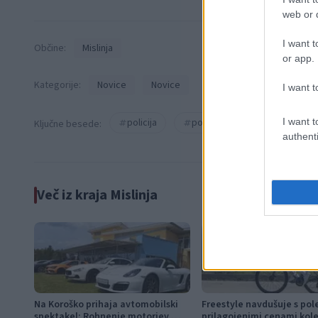
web or d
I want t
Občine:
Mislinja
or app.
Kategorije:
Novice
Novice
I want t
policija
poškodovanje tuje lastnine
I want t
Ključne besede:
authenti
Več iz kraja Mislinja
Na Koroško prihaja avtomobilski
Freestyle navdušuje s pol
spektakel: Rohnenje motorjev,
prilagojenimi cenami kol