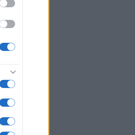
do.
sti.