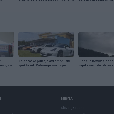
festival narodno-zabavne glasbe
h
Na Koroško prihaja avtomobilski
Plohe in nevihte bodo
ev goriv
spektakel: Rohnenje motorjev,
zajele večji del države
dvoboji na progah in atraktivni Car
Meet
E
MESTA
Slovenj Gradec