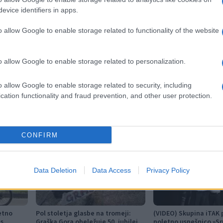
evice identifiers in apps.
o allow Google to enable storage related to functionality of the website
o allow Google to enable storage related to personalization.
o allow Google to enable storage related to security, including
cation functionality and fraud prevention, and other user protection.
CONFIRM
Data Deletion
Data Access
Privacy Policy
etno
Pol stoletja glasbe na tromeji:
(VIDEO) Skupina iTAK 
es
Graška Gora obeležuje 50. jubilejni
poletno uspešnico »Sr