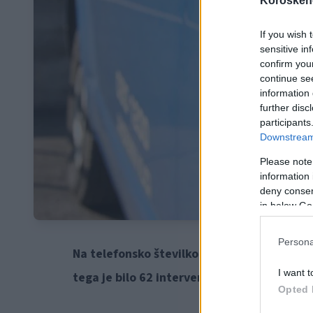
Koroskeno
If you wish 
sensitive in
confirm you
continue se
information 
further disc
participants
Downstream 
Please note
information 
deny consent
in below Go
Persona
Na telefonsko številko 113 oziroma OKC PU C
I want t
tega je bilo 62 interventnih dogodkov.
Opted 