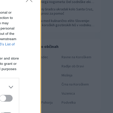
svetovnega nogometa: Del sodniške ekipe
za finale svetovnega prvenstva
V Slovenj Gradcu ukradali kolo Santa Cruz,
4
sonal or
lastnik prosi za pomoč
ection to
Koroška med kulinarično elito Slovenije:
5
ou may
Sedem koroških gostinskih hiš v vodniku
 personal
Falstaff 2026
out of the
 downstream
B’s List of
Novice po občinah
Slovenj Gradec
Ravne na Koroškem
er and store
to grant or
Dravograd
Radlje ob Dravi
ed purposes
Prevalje
Mislinja
Mežica
Črna na Koroškem
Muta
Vuzenica
Ribnica na Pohorju
Podvelka