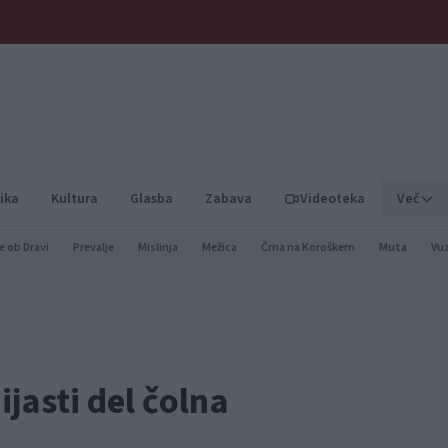
ika
Kultura
Glasba
Zabava
Videoteka
Več
e ob Dravi
Prevalje
Mislinja
Mežica
Črna na Koroškem
Muta
Vu
jasti del čolna