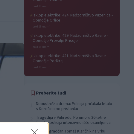
Območje Vuhred
pred 18 urami
Izklop elektrike: 424. Nadzorništvo Vuzenica -
⚡
Območje Orlice
pred 18 urami
Izklop elektrike: 429. Nadzorništvo Ravne -
⚡
Območje Prevalje Prisoje
pred 18 urami
Izklop elektrike: 421. Nadzorništvo Ravne -
⚡
Območje Podkraj
pred 18 urami
Preberite tudi
Dopustniška drama: Policija pričakala letalo
1
s Korošico po pristanku
Tragedija v Vuhredu: Po umoru 36-letne
2
ženske policija intenzivno išče osumljenca
Slovenjgradčan Tomaž Klančnik na vrhu
3