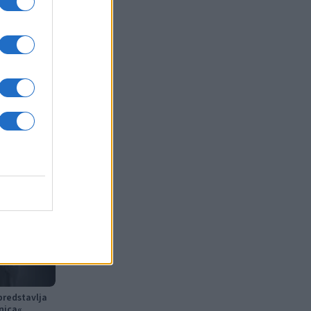
predstavlja
nica«