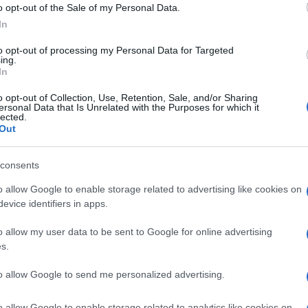
o opt-out of the Sale of my Personal Data.
srečo z lažjimi telesnimi poškodbami ter 15 z materialno ško
In
aju.
to opt-out of processing my Personal Data for Targeted
ing.
In
o je v Mislinjski Dobravi nepridiprav na več mestih prerezal
o opt-out of Collection, Use, Retention, Sale, and/or Sharing
lici in parkiran na dvorišču stanovanjske hiše.
ersonal Data that Is Unrelated with the Purposes for which it
lected.
Out
consents
o allow Google to enable storage related to advertising like cookies on
evice identifiers in apps.
o allow my user data to be sent to Google for online advertising
k kazensko odgovoren za javno spodbujanje sovraštva, nasilja ali nestrpno
s.
nitimi vsebinami bodo odstranjeni.
Pravila komentiranja →
to allow Google to send me personalized advertising.
o allow Google to enable storage related to analytics like cookies on