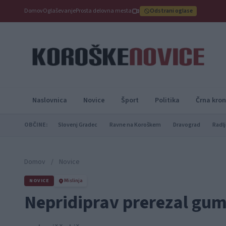
Domov
Oglaševanje
Prosta delovna mesta
Odstrani oglase
Naslovnica
Novice
Šport
Politika
Črna kron
OBČINE:
Slovenj Gradec
Ravne na Koroškem
Dravograd
Radlj
Domov
/
Novice
NOVICE
Mislinja
Nepridiprav prerezal gumi