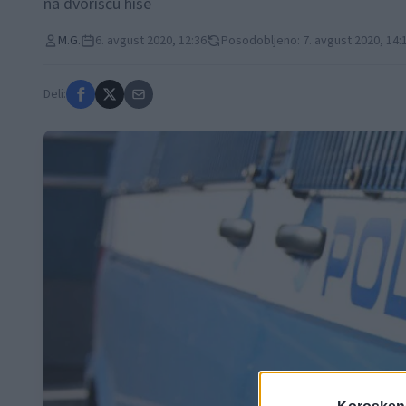
na dvorišču hiše
M.G.
6. avgust 2020, 12:36
Posodobljeno: 7. avgust 2020, 14:
Deli: