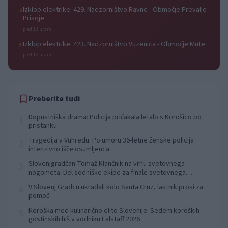
Izklop elektrike: 429. Nadzorništvo Ravne - Območje Prevalje
⚡
Prisoje
pred 12 urami
Izklop elektrike: 423. Nadzorništvo Vuzenica - Območje Mute
⚡
pred 12 urami
Preberite tudi
Dopustniška drama: Policija pričakala letalo s Korošico po
1
pristanku
Tragedija v Vuhredu: Po umoru 36-letne ženske policija
2
intenzivno išče osumljenca
Slovenjgradčan Tomaž Klančnik na vrhu svetovnega
3
nogometa: Del sodniške ekipe za finale svetovnega
prvenstva
V Slovenj Gradcu ukradali kolo Santa Cruz, lastnik prosi za
4
pomoč
Koroška med kulinarično elito Slovenije: Sedem koroških
5
gostinskih hiš v vodniku Falstaff 2026