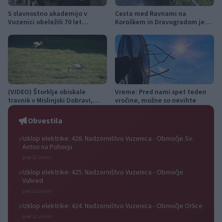
S slavnostno akademijo v
Cesta med Ravnami na
Vuzenici obeležili 70 let
Koroškem in Dravogradom je
Gasilske zveze Dravske doline
predčasno odprta za promet
(VIDEO) Štorklje obiskale
Vreme: Pred nami spet teden
travnik v Mislinjski Dobravi,
vročine, možne so nevihte
Slovenija pa beleži rekordno
leto
Obvestila
Izklop elektrike: 426. Nadzorništvo Vuzenica - Območje Sv.
⚡
Anton na Pohorju
pred 12 urami
Izklop elektrike: 425. Nadzorništvo Vuzenica - Območje
⚡
Vuhred
pred 12 urami
Izklop elektrike: 424. Nadzorništvo Vuzenica - Območje Orlice
⚡
pred 12 urami