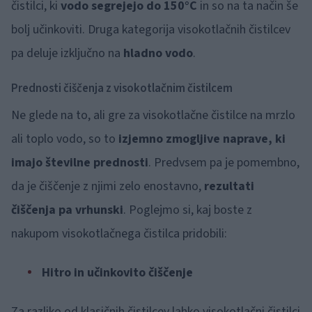
čistilci, ki
vodo segrejejo do 150°C
in so na ta način še
bolj učinkoviti. Druga kategorija visokotlačnih čistilcev
pa deluje izključno na
hladno vodo
.
Prednosti čiščenja z visokotlačnim čistilcem
Ne glede na to, ali gre za visokotlačne čistilce na mrzlo
ali toplo vodo, so to
izjemno zmogljive naprave, ki
imajo številne prednosti
. Predvsem pa je pomembno,
da je čiščenje z njimi zelo enostavno,
rezultati
čiščenja pa vrhunski
. Poglejmo si, kaj boste z
nakupom visokotlačnega čistilca pridobili:
Hitro in učinkovito čiščenje
Za razliko od klasičnih čistilcev lahko visokotlačni čistilci