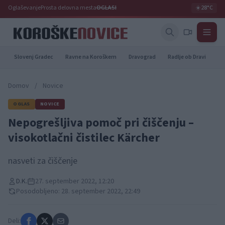
Oglaševanje
Prosta delovna mesta
OGLASI
☀️
28°C
Slovenj Gradec
Ravne na Koroškem
Dravograd
Radlje ob Dravi
Pr
Domov
/
Novice
OGLAS
NOVICE
Nepogrešljiva pomoč pri čiščenju –
visokotlačni čistilec Kärcher
nasveti za čiščenje
D.K.
27. september 2022, 12:20
Posodobljeno: 28. september 2022, 22:49
Deli: