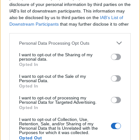
Kärcher
boste izbrali. Kärcher je opredelil
različne
disclosure of your personal information by third parties on the
razrede zmogljivosti
, rezultat česar so različni
IAB’s list of downstream participants. This information may
also be disclosed by us to third parties on the
IAB’s List of
visokotlačni čistilci, ki so namenjeni določenim
Downstream Participants
that may further disclose it to other
third parties.
opravilom:
Please note that this website/app uses one or more Google
Personal Data Processing Opt Outs
services and may gather and store information including but
Visokotlačni čistilec K2
ima najmanjšo moč in
not limited to your visit or usage behaviour. You may click to
I want to opt-out of the Sharing of my
površinsko zmogljivost. Namenjen je čiščenju
personal data.
grant or deny consent to Google and its third-party tags to
Opted In
use your data for below specified purposes in below Google
koles, vrtnih pripomočkov in orodja ter vrtnega
consent section.
I want to opt-out of the Sale of my
pohištva, teras in balkonov.
Personal Data.
Opted In
Visokotlačni čistilec K3
je nekoliko zmogljivejši
I want to opt-out of processing my
od K2, zato boste z njim lahko očistili tudi ograje,
Personal Data for Targeted Advertising.
manjše vrtne poti ali kamnite plošče ter mopede
Opted In
in motorna kolesa.
I want to opt-out of Collection, Use,
Retention, Sale, and/or Sharing of my
Visokotlačni čistilec K4
ima še večjo moč, raven
Personal Data that Is Unrelated with the
Purposes for which it was collected.
pritiska in površinsko zmogljivost. Zato boste z
Opted Out