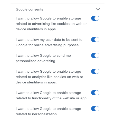
njim, poleg vsega kar lahko očistite s K2 in K3,
Google consents
brez težav očistili tudi vsa manjša vozila.
I want to allow Google to enable storage
Visokotlačni čistilec K5
je izjemno zmogljiv,
related to advertising like cookies on web or
device identifiers in apps.
zato je primeren tudi za čiščenje zunanjih stopnic
in vrtnih poti, srednje velikih in kombiniranih vozil
I want to allow my user data to be sent to
Google for online advertising purposes.
ter vrtnih kamnitih zidov.
Visokotlačni čistilec K7
je najzmogljivejši iz hobi
I want to allow Google to send me
personalized advertising.
programa Kärcher, zato lahko z njim očistite vse,
kar želite. Poleg vsega, kar smo že omenili, so
I want to allow Google to enable storage
related to analytics like cookies on web or
odlični asistenti pri čiščenju bazenov, avtodomov
device identifiers in apps.
in terenskih vozil ter okolice hiše in fasade.
I want to allow Google to enable storage
related to functionality of the website or app.
Za brezskrbno čiščenje na vsakem koraku
I want to allow Google to enable storage
Kärcher center Kušljan
nudi tudi
pester izbor dodatne
related to personalization.