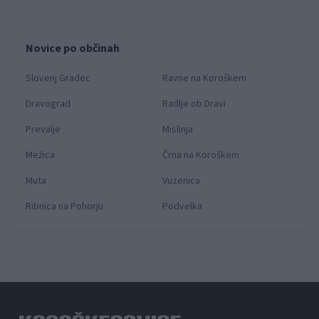
Novice po občinah
Slovenj Gradec
Ravne na Koroškem
Dravograd
Radlje ob Dravi
Prevalje
Mislinja
Mežica
Črna na Koroškem
Muta
Vuzenica
Ribnica na Pohorju
Podvelka