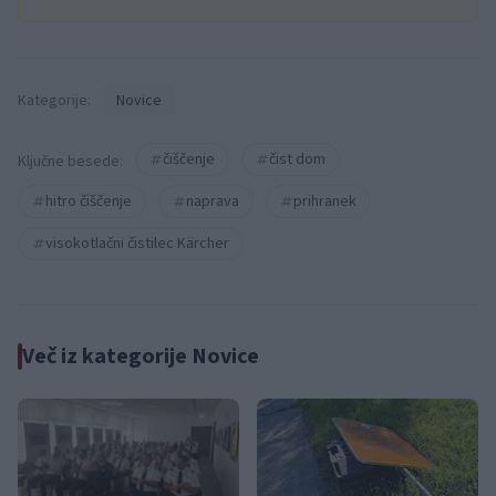
Kategorije:
Novice
čiščenje
čist dom
Ključne besede:
hitro čiščenje
naprava
prihranek
visokotlačni čistilec Kärcher
Več iz kategorije Novice