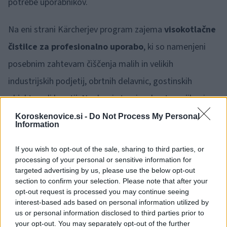
potrebe uporabnikov.
Na eni strani Kärcherjev program zajema
visokotlačne
čistilce za profesionalno uporabo
, ki so namenjeni
posebnim zahtevam čiščenja malih in velikih
industrijskih podjetij, obrtnih delavnic, gostinskih
objektov ali kmetij. Na drugi strani pa boste v njihovi
ponudbi našli tudi
visokotlačne čistilce iz hobi
Koroskenovice.si -
Do Not Process My Personal
Information
programa
, ki so namenjeni čiščenju doma in njegove
okolice.
If you wish to opt-out of the sale, sharing to third parties, or
processing of your personal or sensitive information for
targeted advertising by us, please use the below opt-out
Področje uporabe visokotlačnih čistilcev je zelo široko.
section to confirm your selection. Please note that after your
opt-out request is processed you may continue seeing
Res je, da gre za izjemno vsestranske naprave, vendar
interest-based ads based on personal information utilized by
pa je ključnega pomena, kakšen
visokotlačni čistilec
us or personal information disclosed to third parties prior to
your opt-out. You may separately opt-out of the further