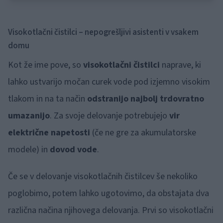
Visokotlačni čistilci – nepogrešljivi asistenti v vsakem
domu
Kot že ime pove, so
visokotlačni čistilci
naprave, ki
lahko ustvarijo močan curek vode pod izjemno visokim
tlakom in na ta način
odstranijo najbolj trdovratno
umazanijo
. Za svoje delovanje potrebujejo
vir
električne napetosti
(če ne gre za akumulatorske
modele) in
dovod vode
.
Če se v delovanje visokotlačnih čistilcev še nekoliko
poglobimo, potem lahko ugotovimo, da obstajata dva
različna načina njihovega delovanja. Prvi so visokotlačni