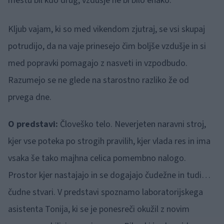
mestu bil kdo drug, vzdušje ne bi bilo enako.
Kljub vajam, ki so med vikendom zjutraj, se vsi skupaj
potrudijo, da na vaje prinesejo čim boljše vzdušje in si
med popravki pomagajo z nasveti in vzpodbudo.
Razumejo se ne glede na starostno razliko že od
prvega dne.
O predstavi:
Človeško telo. Neverjeten naravni stroj,
kjer vse poteka po strogih pravilih, kjer vlada res in ima
vsaka še tako majhna celica pomembno nalogo.
Prostor kjer nastajajo in se dogajajo čudežne in tudi…
čudne stvari. V predstavi spoznamo laboratorijskega
asistenta Tonija, ki se je ponesreči okužil z novim