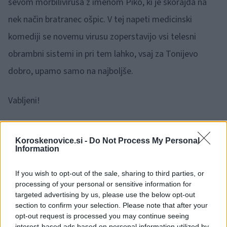
sevom morbilivirusa z imenom Piko, ki je skorajda na
nek način bratranec ošpic. V tej napeti medicinski
komediji se novemu virusu zoperstavijo vsi telesni
obrambni sistemi in pri tem lahko, vsaj za Tonijevo
dobro, upamo samo na najboljše.
Vabljeni!
Vir: TIC Vuzenica
Koroskenovice.si -
Do Not Process My Personal
Information
If you wish to opt-out of the sale, sharing to third parties, or
processing of your personal or sensitive information for
targeted advertising by us, please use the below opt-out
Opozorilo:
Po 297. členu Kazenskega zakonika je
section to confirm your selection. Please note that after your
posameznik kazensko odgovoren za javno spodbujanje
opt-out request is processed you may continue seeing
sovraštva, nasilja ali nestrpnosti. Komentarji z žaljivimi,
interest-based ads based on personal information utilized by