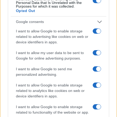
Personal Data that Is Unrelated with the
Purposes for which it was collected.
Opted Out
Google consents
I want to allow Google to enable storage
Zaradi vremena se današnja
Freestyle navdušuje s poletno
related to advertising like cookies on web or
otvoritev Vuzeniških dni seli v
prilagojenimi cenami koles
device identifiers in apps.
KUC Vuzenica
I want to allow my user data to be sent to
Google for online advertising purposes.
I want to allow Google to send me
personalized advertising.
Od 11. avgusta popolna zapora
(VIDEO in FOTO) Novo padel
ceste Falorn–Sv. Primož
igrišče v Vuzenici: Naj se
odštevanje do prvega servisa
I want to allow Google to enable storage
začne
related to analytics like cookies on web or
device identifiers in apps.
Več iz kategorije Novice
I want to allow Google to enable storage
related to functionality of the website or app.