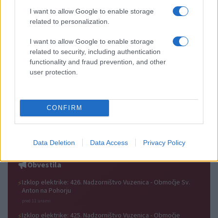
I want to allow Google to enable storage
related to personalization.
I want to allow Google to enable storage
Plohe in nevihte bodo do
V Črni na Koroškem se začenja
related to security, including authentication
večera zajele večji del države
jubilejni 70. Koroški turistični
functionality and fraud prevention, and other
teden s kar 70 dogodki
user protection.
CONFIRM
Koncert skupine Delta Riff na
Avgust v Kinu Kulturnega doma
Festivalu SHOTS prestavljen na
Slovenj Gradec: Filmske
jutri
premiere, napete zgodbe in
Data Deletion
Data Access
Privacy Policy
počitniški kino
Obvestila
Izklop elektrike: 426. Nadzorništvo Vuzenica - Območje Sv.
⚡
Anton na Pohorju
pred 11 urami
Izklop elektrike: 425. Nadzorništvo Vuzenica - Območje
⚡