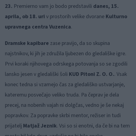
23.
Premierno vam jo bodo predstavili
danes, 15.
aprila, ob 18. uri
v prostorih velike dvorane
Kulturno
upravnega centra Vuzenica
.
Dramske kapibare
zase pravijo, da so skupina
najstnikov, ki jih je združila ljubezen do gledališke igre.
Prvi koraki njihovega odrskega potovanja so se zgodili
lansko jesen v gledališki šoli
KUD Pitoni Z. O. O.
. Vsak
konec tedna si vzamejo čas za gledališko ustvarjanje,
kateremu posvečajo veliko truda. Pa čeprav je dela
precej, na nobenih vajah ni dolgčas, vedno je še nekaj
popravkov. Za popravke skrbi mentor, režiser in tudi
prijatelj
Matjaž Jeznik
. Vsi so si enotni, da če bi na tem