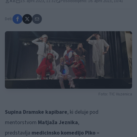
A.V.
15. april 2023, 11:32
Posodobljeno: 16. april 2023, 10:41
Deli:
Foto: TIC Vuzenica
Supina Dramske kapibare
, ki deluje pod
mentorstvom
Matjaža Jeznika
,
predstavlja
medicinsko komedijo Piko –