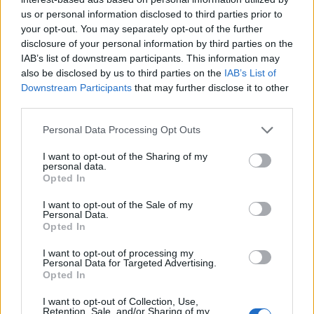
rasističnimi, diskriminatornimi ali nezakonitimi vsebinami bodo
us or personal information disclosed to third parties prior to
odstranjeni.
Pravila komentiranja →
your opt-out. You may separately opt-out of the further
disclosure of your personal information by third parties on the
IAB’s list of downstream participants. This information may
Failed to fetch
also be disclosed by us to third parties on the
IAB’s List of
Downstream Participants
that may further disclose it to other
third parties.
Občine:
Vuzenica
Please note that this website/app uses one or more Google
Personal Data Processing Opt Outs
services and may gather and store information including but
not limited to your visit or usage behaviour. You may click to
I want to opt-out of the Sharing of my
Kategorije:
Novice
personal data.
grant or deny consent to Google and its third-party tags to
Opted In
use your data for below specified purposes in below Google
Vuzenica
gledališka šola vuzenica
Ključne besede:
consent section.
I want to opt-out of the Sale of my
Personal Data.
premiera
Opted In
I want to opt-out of processing my
Personal Data for Targeted Advertising.
Opted In
Več iz kraja Vuzenica
I want to opt-out of Collection, Use,
Retention, Sale, and/or Sharing of my