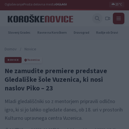
Oglaševanje
Prosta delovna mesta
OGLASI
🌥️
25°C
Slovenj Gradec
Ravne na Koroškem
Dravograd
Radlje ob Dravi
Pr
Domov
/
Novice
NOVICE
Vuzenica
Ne zamudite premiere predstave
Gledališke šole Vuzenica, ki nosi
naslov Piko – 23
Mladi gledališčniki so z mentorjem pripravili odlično
igro, ki si jo lahko ogledate danes, ob 18. uri v prostorih
Kulturno upravnega centra Vuzenica.