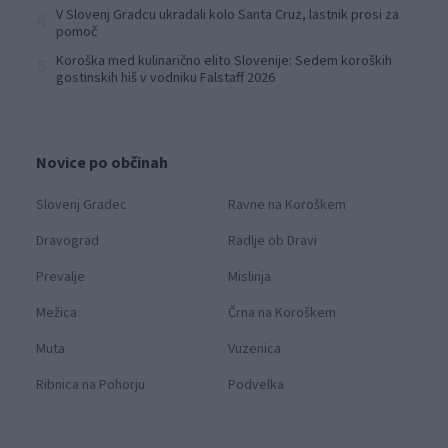
prvenstva
V Slovenj Gradcu ukradali kolo Santa Cruz, lastnik prosi za
4
pomoč
Koroška med kulinarično elito Slovenije: Sedem koroških
5
gostinskih hiš v vodniku Falstaff 2026
Novice po občinah
Slovenj Gradec
Ravne na Koroškem
Dravograd
Radlje ob Dravi
Prevalje
Mislinja
Mežica
Črna na Koroškem
Muta
Vuzenica
Ribnica na Pohorju
Podvelka