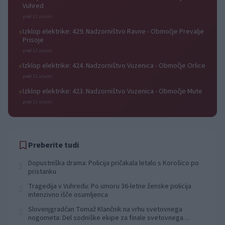
Vuhred
pred 11 urami
Izklop elektrike: 429. Nadzorništvo Ravne - Območje Prevalje
⚡
Prisoje
pred 11 urami
Izklop elektrike: 424. Nadzorništvo Vuzenica - Območje Orlice
⚡
pred 11 urami
Izklop elektrike: 423. Nadzorništvo Vuzenica - Območje Mute
⚡
pred 11 urami
Preberite tudi
Dopustniška drama: Policija pričakala letalo s Korošico po
1
pristanku
Tragedija v Vuhredu: Po umoru 36-letne ženske policija
2
intenzivno išče osumljenca
Slovenjgradčan Tomaž Klančnik na vrhu svetovnega
3
nogometa: Del sodniške ekipe za finale svetovnega