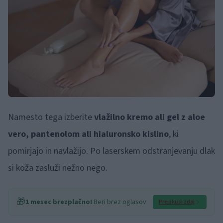
Namesto tega izberite
vlažilno kremo ali gel z aloe
vero, pantenolom ali hialuronsko kislino
, ki
pomirjajo in navlažijo. Po laserskem odstranjevanju dlak
si koža zasluži nežno nego.
🎁
1 mesec brezplačno!
Beri brez oglasov
Preizkusi zdaj