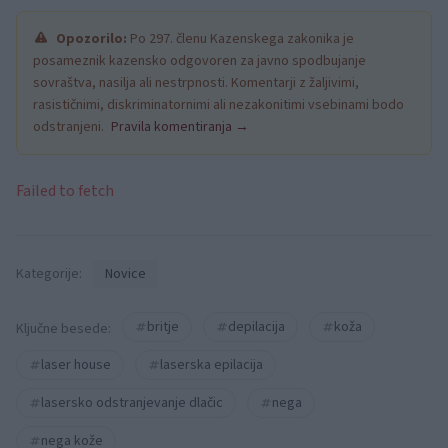
Opozorilo:
Po 297. členu Kazenskega zakonika je
posameznik kazensko odgovoren za javno spodbujanje
sovraštva, nasilja ali nestrpnosti. Komentarji z žaljivimi,
rasističnimi, diskriminatornimi ali nezakonitimi vsebinami bodo
odstranjeni.
Pravila komentiranja →
Failed to fetch
Kategorije:
Novice
britje
depilacija
koža
Ključne besede:
laser house
laserska epilacija
lasersko odstranjevanje dlačic
nega
nega kože