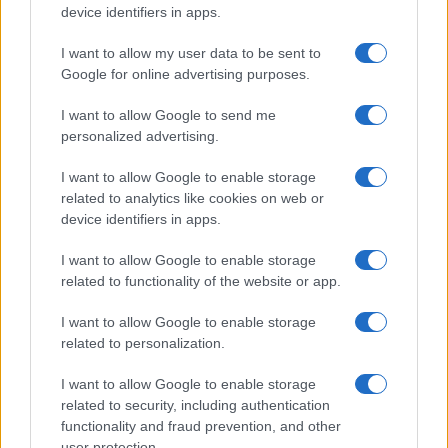
device identifiers in apps.
gobicam ali drgnjenju z brisačo. Ti postopki lahko
I want to allow my user data to be sent to
poškodujejo povrhnjico, ki se obnavlja, in upočasnijo
Google for online advertising purposes.
proces celjenja.
I want to allow Google to send me
personalized advertising.
Če želite odstraniti odmrle celice, raje počakajte nekaj
I want to allow Google to enable storage
dni in nato uporabite zelo nežen piling.
related to analytics like cookies on web or
device identifiers in apps.
Laser House – strokovnjaki, ki jim lahko
I want to allow Google to enable storage
related to functionality of the website or app.
zaupaš
I want to allow Google to enable storage
related to personalization.
Ko se odločate za lasersko odstranjevanje dlak, je
ključno, da izberete strokovnjake, ki vedo, kako
I want to allow Google to enable storage
related to security, including authentication
zagotoviti najboljše rezultate in korektno obravnavo.
functionality and fraud prevention, and other
user protection.