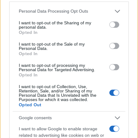
ukrep, ki naredi veliko razliko.
Please note that this website/app uses one or more Google
Personal Data Processing Opt Outs
services and may gather and store information including but
Izogibajte se savni, vročim kopelim in
not limited to your visit or usage behaviour. You may click to
I want to opt-out of the Sharing of my
personal data.
grant or deny consent to Google and its third-party tags to
intenzivni vadbi
Opted In
use your data for below specified purposes in below Google
consent section.
Toplota in znojenje lahko v prvih dneh po epilaciji
I want to opt-out of the Sale of my
Personal Data.
Opted In
povečata draženje kože. Zato strokovnjaki priporočajo,
da se vsaj nekaj dni izogibate savni, vročim kopelim in
I want to opt-out of processing my
Personal Data for Targeted Advertising.
Opted In
tudi zelo intenzivni vadbi.
I want to opt-out of Collection, Use,
Retention, Sale, and/or Sharing of my
Ne drgnite kože in pozabite na agresivne
Personal Data that Is Unrelated with the
Purposes for which it was collected.
pilinge
Opted Out
Morda ste vajeni rednih pilingov, vendar koža po
Google consents
laserskem odstranjevanju dlak potrebuje premor. V
I want to allow Google to enable storage
related to advertising like cookies on web or
naslednjih tednih se izogibajte grobim pilingom,