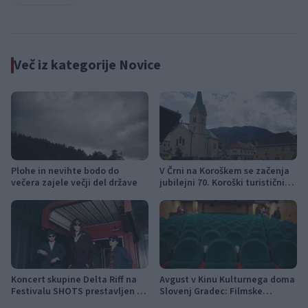
Več iz kategorije Novice
Plohe in nevihte bodo do
V Črni na Koroškem se začenja
večera zajele večji del države
jubilejni 70. Koroški turistični
teden s kar 70 dogodki
Koncert skupine Delta Riff na
Avgust v Kinu Kulturnega doma
Festivalu SHOTS prestavljen na
Slovenj Gradec: Filmske
jutri
premiere, napete zgodbe in