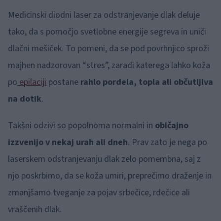
Medicinski diodni laser za odstranjevanje dlak deluje
tako, da s pomočjo svetlobne energije segreva in uniči
dlačni mešiček. To pomeni, da se pod povrhnjico sproži
majhen nadzorovan “stres”, zaradi katerega lahko koža
po
epilaciji
postane
rahlo pordela, topla ali občutljiva
na dotik
.
Takšni odzivi so popolnoma normalni in
običajno
izzvenijo v nekaj urah ali dneh
. Prav zato je nega po
laserskem odstranjevanju dlak zelo pomembna, saj z
njo poskrbimo, da se koža umiri, preprečimo draženje in
zmanjšamo tveganje za pojav srbečice, rdečice ali
vraščenih dlak.