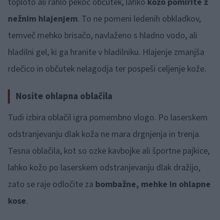
toploto ali rahlo pekoč občutek, lahko
kožo pomirite z
nežnim hlajenjem
. To ne pomeni ledenih obkladkov,
temveč mehko brisačo, navlaženo s hladno vodo, ali
hladilni gel, ki ga hranite v hladilniku. Hlajenje zmanjša
rdečico in občutek nelagodja ter pospeši celjenje kože.
Nosite ohlapna oblačila
Tudi izbira oblačil igra pomembno vlogo. Po laserskem
odstranjevanju dlak koža ne mara drgnjenja in trenja.
Tesna oblačila, kot so ozke kavbojke ali športne pajkice,
lahko kožo po laserskem odstranjevanju dlak dražijo,
zato se raje odločite za
bombažne, mehke in ohlapne
kose
.