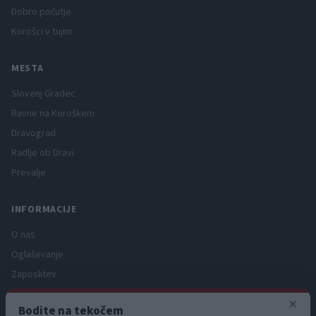
Dobro počutje
Korošci v tujini
MESTA
Slovenj Gradec
Ravne na Koroškem
Dravograd
Radlje ob Dravi
Prevalje
INFORMACIJE
O nas
Oglaševanje
Zaposlitev
Pravno obvestilo
×
Bodite na tekočem
Zasebnost in piškotki