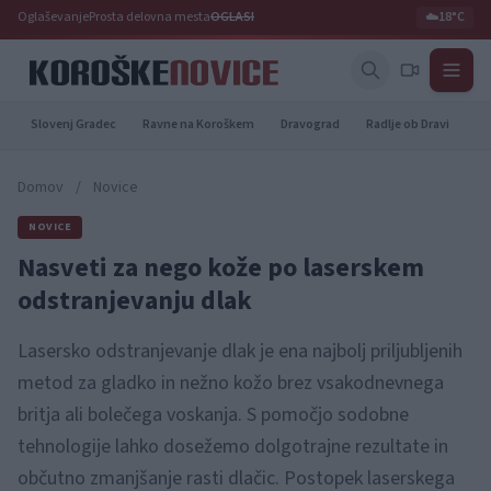
Oglaševanje
Prosta delovna mesta
OGLASI
☁️
18°C
Slovenj Gradec
Ravne na Koroškem
Dravograd
Radlje ob Dravi
Pr
Domov
/
Novice
NOVICE
Nasveti za nego kože po laserskem
odstranjevanju dlak
Lasersko odstranjevanje dlak je ena najbolj priljubljenih
metod za gladko in nežno kožo brez vsakodnevnega
britja ali bolečega voskanja. S pomočjo sodobne
tehnologije lahko dosežemo dolgotrajne rezultate in
občutno zmanjšanje rasti dlačic. Postopek laserskega