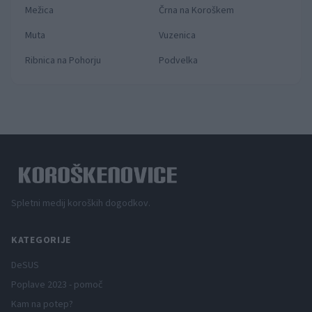
Mežica
Črna na Koroškem
Muta
Vuzenica
Ribnica na Pohorju
Podvelka
Spletni medij koroških dogodkov.
KATEGORIJE
DeSUS
Poplave 2023 - pomoč
Kam na potep?