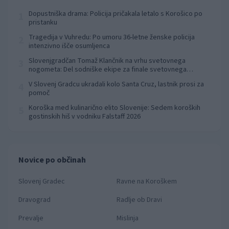
Dopustniška drama: Policija pričakala letalo s Korošico po
1
pristanku
Tragedija v Vuhredu: Po umoru 36-letne ženske policija
2
intenzivno išče osumljenca
Slovenjgradčan Tomaž Klančnik na vrhu svetovnega
3
nogometa: Del sodniške ekipe za finale svetovnega
prvenstva
V Slovenj Gradcu ukradali kolo Santa Cruz, lastnik prosi za
4
pomoč
Koroška med kulinarično elito Slovenije: Sedem koroških
5
gostinskih hiš v vodniku Falstaff 2026
Novice po občinah
Slovenj Gradec
Ravne na Koroškem
Dravograd
Radlje ob Dravi
Prevalje
Mislinja