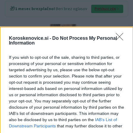
🎁
1 mesec brezplačno!
Beri brez oglasov
Preizkusi zdaj
Koroskenovice.si -
Do Not Process My Personal
Information
If you wish to opt-out of the sale, sharing to third parties, or
processing of your personal or sensitive information for
targeted advertising by us, please use the below opt-out
section to confirm your selection. Please note that after your
opt-out request is processed you may continue seeing
interest-based ads based on personal information utilized by
us or personal information disclosed to third parties prior to
your opt-out. You may separately opt-out of the further
disclosure of your personal information by third parties on the
IAB’s list of downstream participants. This information may
Tako bo koža dihala, hkrati pa se boste izognili
also be disclosed by us to third parties on the
IAB’s List of
Downstream Participants
that may further disclose it to other
neprijetnim rdečim pikicam ali srbečici. To je majhen
third parties.