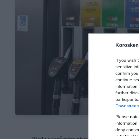
Koroskeno
If you wish 
sensitive in
confirm you
continue se
information 
further disc
participants
Downstream 
Please note
information 
deny consent
in below Go
Vlada v trošarine ob padcu cen nafte in na