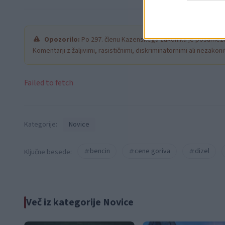
Opozorilo:
Po 297. členu Kazenskega zakonika je posamezni
Komentarji z žaljivimi, rasističnimi, diskriminatornimi ali nezako
Failed to fetch
Kategorije:
Novice
bencin
cene goriva
dizel
Ključne besede:
Več iz kategorije Novice