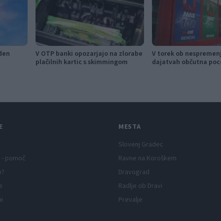
den
V OTP banki opozarjajo na zlorabe
V torek ob nespremen
plačilnih kartic s skimmingom
dajatvah občutna poc
E
MESTA
Slovenj Gradec
 - pomoč
Ravne na Koroškem
p?
Dravograd
e
Radlje ob Dravi
ni
Prevalje