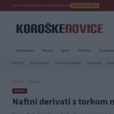
Domov
Oglaševanje
Prosta delovna mesta
Odstrani oglase
Naslovnica
Novice
Šport
Politika
Črna kron
OBČINE:
Slovenj Gradec
Ravne na Koroškem
Dravograd
Radlj
Domov
/
Novice
NOVICE
Naftni derivati s torkom 