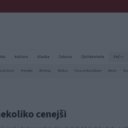
ika
Kultura
Glasba
Zabava
Videoteka
Več
e ob Dravi
Prevalje
Mislinja
Mežica
Črna na Koroškem
Muta
Vu
nekoliko cenejši