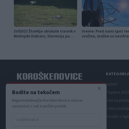
(VIDEO) Štorklje obiskale travnik v
Vreme: Pred nami spet te
Mislinjski Dobravi, Slovenija pa
vročine, možne so nevihte
beleži rekordno leto
KATEGORIJ
DeSUS
×
Spletni medij koroških dogodkov.
Bodite na tekočem
Poplave 2023
Kam na pote
Najpomembnejše Koroške Novice novice
naravnost v vaš e-poštni predal.
Dobro počutj
Korošci v tuji