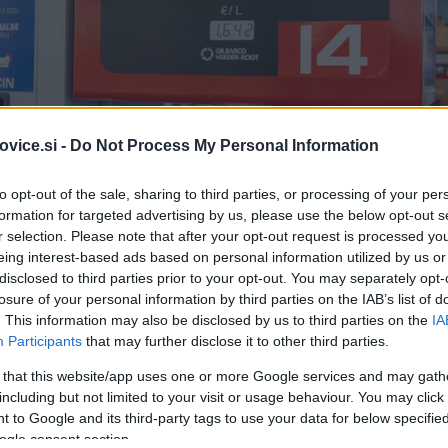
vice.si -
Do Not Process My Personal Information
to opt-out of the sale, sharing to third parties, or processing of your per
formation for targeted advertising by us, please use the below opt-out s
r selection. Please note that after your opt-out request is processed y
eing interest-based ads based on personal information utilized by us or
disclosed to third parties prior to your opt-out. You may separately opt-
losure of your personal information by third parties on the IAB’s list of
. This information may also be disclosed by us to third parties on the
IA
Participants
that may further disclose it to other third parties.
 that this website/app uses one or more Google services and may gath
Simbolična fotografija
| Foto:
including but not limited to your visit or usage behaviour. You may click 
 to Google and its third-party tags to use your data for below specifi
ogle consent section.
ftnih derivatov na svetovnem trgu ni posegala.
Tudi mar