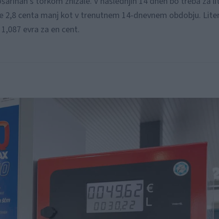
arinah s torkom znižale. V naslednjih 14 dneh bo treba za li
je 2,8 centa manj kot v trenutnem 14-dnevnem obdobju. Liter
z 1,087 evra za en cent.