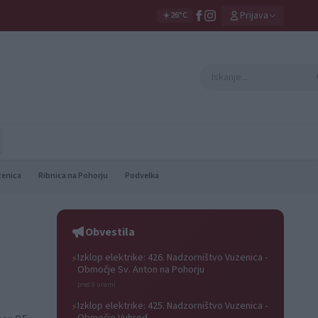
Prijava
☀️
26°C
zenica
Ribnica na Pohorju
Podvelka
Obvestila
Izklop elektrike: 426. Nadzorništvo Vuzenica -
⚡
Območje Sv. Anton na Pohorju
pred 9 urami
Izklop elektrike: 425. Nadzorništvo Vuzenica -
⚡