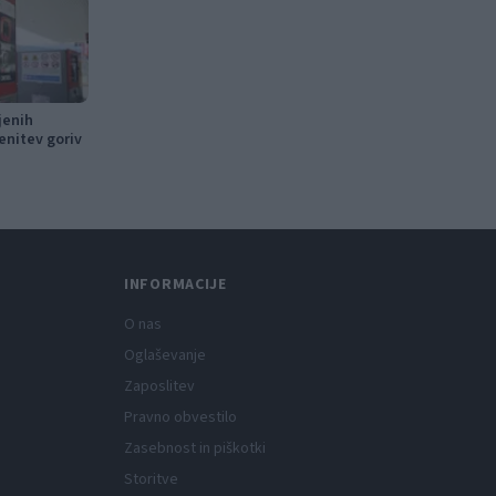
jenih
enitev goriv
INFORMACIJE
O nas
Oglaševanje
Zaposlitev
Pravno obvestilo
Zasebnost in piškotki
Storitve