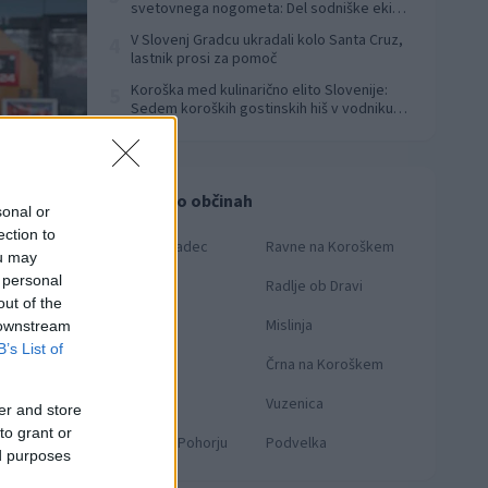
svetovnega nogometa: Del sodniške ekipe
za finale svetovnega prvenstva
V Slovenj Gradcu ukradali kolo Santa Cruz,
4
lastnik prosi za pomoč
Koroška med kulinarično elito Slovenije:
5
Sedem koroških gostinskih hiš v vodniku
Falstaff 2026
Novice po občinah
sonal or
ection to
Slovenj Gradec
Ravne na Koroškem
ou may
 personal
Dravograd
Radlje ob Dravi
out of the
Prevalje
Mislinja
 downstream
B’s List of
Mežica
Črna na Koroškem
Muta
Vuzenica
er and store
 Bor Slana/STA
to grant or
Ribnica na Pohorju
Podvelka
ed purposes
že