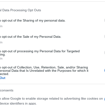
a liter dizelskega goriva, 0,0994 evra za liter 95-oktanskega
l Data Processing Opt Outs
sporočili z ministrstva za okolje, podnebje in energijo.
o opt-out of the Sharing of my personal data.
In
ulirane na vseh bencinskih servisih po državi, torej na
o opt-out of the Sale of my Personal Data.
evanje regulacije in omejevanja marž skupaj s širitvijo
In
 razburilo trgovce na čelu s Petrolom.
to opt-out of processing my Personal Data for Targeted
ing.
In
prišlo do spora, Petrol pa je zaradi po njihovih navedba
o opt-out of Collection, Use, Retention, Sale, and/or Sharing
sprejel več ukrepov
. Med drugim je začasno zaprl štiri man
ersonal Data that Is Unrelated with the Purposes for which it
lected.
Out
ozi pa z zaprtjem dodatnih.
consents
h ministrstva za liter 95-oktanskega bencina odšteti okoli 1,51
o allow Google to enable storage related to advertising like cookies on
a liter kurilnega olja 1,190 evra.
evice identifiers in apps.