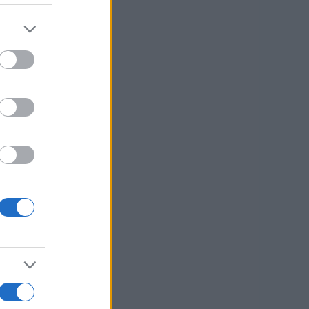
h
jše
7