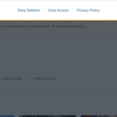
Data Deletion
Data Access
Privacy Policy
k kazensko odgovoren za javno spodbujanje sovraštva, nasilja ali nestrpno
nitimi vsebinami bodo odstranjeni.
Pravila komentiranja →
kurilno olje
naftni derivati