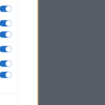
jo
usi zdaj
e
 bo