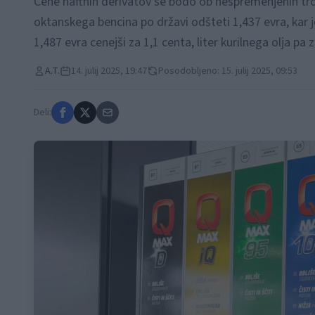
Cene naftnih derivatov se bodo ob nespremenjenih troš
oktanskega bencina po državi odšteti 1,437 evra, kar 
1,487 evra cenejši za 1,1 centa, liter kurilnega olja pa 
A.T.
14. julij 2025, 19:47
Posodobljeno: 15. julij 2025, 09:53
Deli: