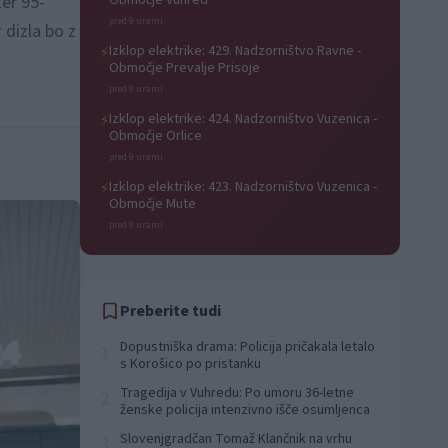
ter 95-
Območje Vuhred
pred 9 urami
 dizla bo z
Izklop elektrike: 429. Nadzorništvo Ravne -
⚡
Območje Prevalje Prisoje
pred 9 urami
Izklop elektrike: 424. Nadzorništvo Vuzenica -
⚡
Območje Orlice
pred 9 urami
Izklop elektrike: 423. Nadzorništvo Vuzenica -
⚡
Območje Mute
pred 9 urami
Preberite tudi
Dopustniška drama: Policija pričakala letalo
1
s Korošico po pristanku
Tragedija v Vuhredu: Po umoru 36-letne
2
ženske policija intenzivno išče osumljenca
Slovenjgradčan Tomaž Klančnik na vrhu
3