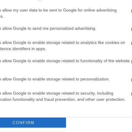
o allow my user data to be sent to Google for online advertising
s.
 maržah izračunavajo na podlagi metodologije, ki temelji na
gu in gibanju tečaja dolar-evro. Modelske cene se izračunava
to allow Google to send me personalized advertising.
 naftnih derivatov.
o allow Google to enable storage related to analytics like cookies on
evice identifiers in apps.
Preizk
o allow Google to enable storage related to functionality of the website
gonskih goriv presenetljivo odločila hrvaška vlada
. Ta j
o allow Google to enable storage related to personalization.
 da se je svetovni trg nafte stabiliziral. Je pa napovedala, da
o allow Google to enable storage related to security, including
 cene preveč zvišale.
cation functionality and fraud prevention, and other user protection.
CONFIRM