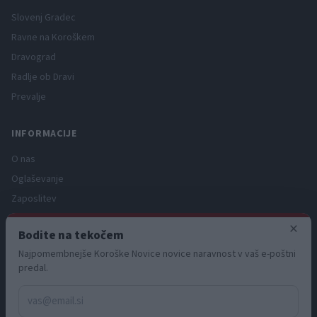
Slovenj Gradec
Ravne na Koroškem
Dravograd
Radlje ob Dravi
Prevalje
INFORMACIJE
O nas
Oglaševanje
Zaposlitev
Pravno obvestilo
×
Bodite na tekočem
Zasebnost in piškotki
Najpomembnejše Koroške Novice novice naravnost v vaš e-poštni
Storitve
predal.
Naročnine
Pogoji uporabe