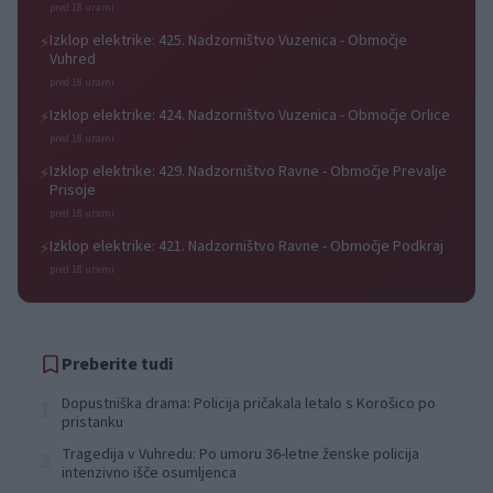
pred 18 urami
Izklop elektrike: 425. Nadzorništvo Vuzenica - Območje
⚡
Vuhred
pred 18 urami
Izklop elektrike: 424. Nadzorništvo Vuzenica - Območje Orlice
⚡
pred 18 urami
Izklop elektrike: 429. Nadzorništvo Ravne - Območje Prevalje
⚡
Prisoje
pred 18 urami
Izklop elektrike: 421. Nadzorništvo Ravne - Območje Podkraj
⚡
pred 18 urami
Preberite tudi
Dopustniška drama: Policija pričakala letalo s Korošico po
1
pristanku
Tragedija v Vuhredu: Po umoru 36-letne ženske policija
2
intenzivno išče osumljenca