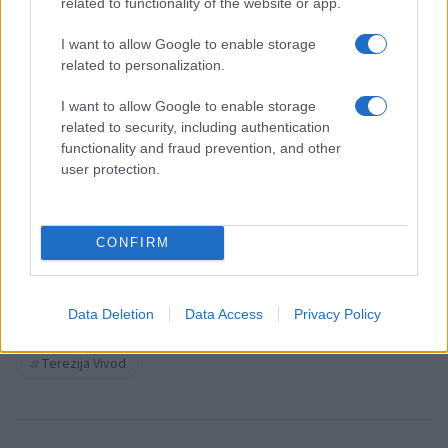
related to functionality of the website or app.
rasističnimi, diskriminatornimi ali nezakonitimi vsebinami bodo
odstranjeni.
Pravila komentiranja →
I want to allow Google to enable storage
related to personalization.
Failed to fetch
I want to allow Google to enable storage
related to security, including authentication
functionality and fraud prevention, and other
user protection.
Občine:
Prevalje
Kategorije:
Novice
CONFIRM
dobrodelna akcija
Ključne besede:
Data Deletion
Data Access
Privacy Policy
dobrodelni koncert
Karitas
prostovoljci
Terezija Vivod