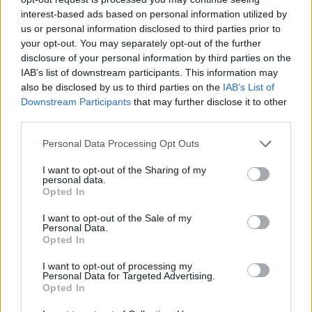
interest-based ads based on personal information utilized by
RTV Slovenija. Zbrana sredstva bodo namenili
us or personal information disclosed to third parties prior to
družinam v stiski.
your opt-out. You may separately opt-out of the further
disclosure of your personal information by third parties on the
IAB’s list of downstream participants. This information may
Koncert bodo neposredno prenašali Televizija
also be disclosed by us to third parties on the
IAB’s List of
Downstream Participants
that may further disclose it to other
Slovenija, Radio Slovenija in Radio Ognjišče
. Na
third parties.
koncertu bo nastopilo manj nastopajočih kot ponavadi,
Please note that this website/app uses one or more Google
Personal Data Processing Opt Outs
koncert pa bodo ob obletnici popestrili tudi z gosti in
services and may gather and store information including but
not limited to your visit or usage behaviour. You may click to
I want to opt-out of the Sharing of my
nekaj zanimivimi posnetki nastopov iz preteklih
personal data.
grant or deny consent to Google and its third-party tags to
Opted In
koncertov, so sporočili iz Slovenske karitas.
use your data for below specified purposes in below Google
consent section.
I want to opt-out of the Sale of my
Personal Data.
Na koncertu bodo nastopili
Alenka Godec, Simona
Opted In
Vodopivec Franko, Damjana Golavšek, Nuška Drašček in
I want to opt-out of processing my
Personal Data for Targeted Advertising.
Gašper Rifelj. Scenarij za koncert je pripravil Franci
Opted In
Trstenjak, režijo pa Tomaž Švigelj
.