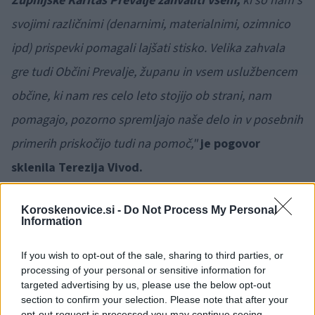
Župnijske Karitas Prevalje zahvaliti vsem,
ki so nam s
svojimi različnimi (denarnimi, materialnimi, ozimnico
ipd) prispevki pomagali lajšati stisko. Velika zahvala
gre tudi Občini Prevalje, županu in vsem uslužbencem
občine, ki nam res celo leto stojijo ob strani, nam
pomagajo, pozorno spremljajo naše delo in v posebnih
primerih priskočijo tudi na pomoč,"
je pogovor
sklenila Terezija Vivod.
Koroskenovice.si -
Do Not Process My Personal
🎁
1 mesec brezplačno!
Beri brez oglasov
Preizkusi zdaj
Information
If you wish to opt-out of the sale, sharing to third parties, or
Pri tem pa naj še enkrat opomnimo, da bo danes
processing of your personal or sensitive information for
zvečer potekal tudi jubilejni 30. dobrodelni koncert
targeted advertising by us, please use the below opt-out
section to confirm your selection. Please note that after your
Klic dobrote z neposrednim prenosom iz Studia 1
opt-out request is processed you may continue seeing