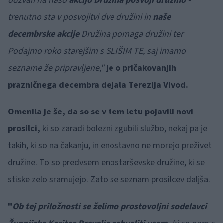
odzvali na našo
akcijo Družina posvoji družino
-
trenutno sta v posvojitvi dve družini in
naše
decembrske akcije
Družina pomaga družini ter
Podajmo roko starejšim s SLIŠIM TE, saj imamo
sezname že pripravljene,"
je o pričakovanjih
prazničnega decembra dejala Terezija Vivod.
Omenila je še, da so se v tem letu pojavili novi
prosilci,
ki so zaradi bolezni zgubili službo, nekaj pa je
takih, ki so na čakanju, in enostavno ne morejo preživet
družine. To so predvsem enostarševske družine, ki se
stiske zelo sramujejo. Zato se seznam prosilcev daljša.
"
Ob tej priložnosti se želimo prostovoljni sodelavci