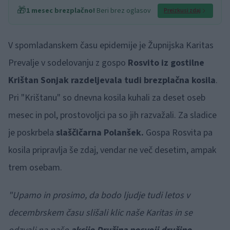
🎁
1 mesec brezplačno!
Beri brez oglasov
Preizkusi zdaj
V spomladanskem času epidemije je Župnijska Karitas
Prevalje v sodelovanju z gospo
Rosvito iz gostilne
Krištan Sonjak razdeljevala tudi brezplačna kosila
.
Pri "Krištanu" so dnevna kosila kuhali za deset oseb
mesec in pol, prostovoljci pa so jih razvažali. Za sladice
je poskrbela
slaščičarna Polanšek.
Gospa Rosvita pa
kosila pripravlja še zdaj, vendar ne več desetim, ampak
trem osebam.
"Upamo in prosimo, da bodo ljudje tudi letos v
decembrskem času slišali klic naše Karitas in se