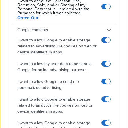
I want to opt-out of Collection, Use,
Retention, Sale, and/or Sharing of my
Personal Data that Is Unrelated with the
Purposes for which it was collected.
"S koncertom želimo opozoriti na številne stiske
Opted Out
družin, povabiti k darovanju in se zahvaliti vsem
Google consents
darovalcem za njihovo solidarnost,"
so še navedli pri
I want to allow Google to enable storage
Slovenski Karitas. Gledalci in poslušalci se bodo lahko v
related to advertising like cookies on web or
device identifiers in apps.
dobrodelno akcijo vključili
s telefonskim darovanjem
v času koncerta ob neposrednem televizijskem in
I want to allow my user data to be sent to
Google for online advertising purposes.
radijskem prenosu.
I want to allow Google to send me
personalized advertising.
I want to allow Google to enable storage
related to analytics like cookies on web or
device identifiers in apps.
Opozorilo:
Po 297. členu Kazenskega zakonika je
posameznik kazensko odgovoren za javno spodbujanje
I want to allow Google to enable storage
sovraštva, nasilja ali nestrpnosti. Komentarji z žaljivimi,