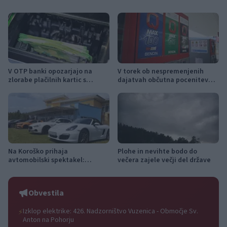
V OTP banki opozarjajo na
V torek ob nespremenjenih
zlorabe plačilnih kartic s
dajatvah občutna pocenitev
skimmingom
goriv
Na Koroško prihaja
Plohe in nevihte bodo do
avtomobilski spektakel:
večera zajele večji del države
Rohnenje motorjev, dvoboji na
progah in atraktivni Car Meet
Obvestila
Izklop elektrike: 426. Nadzorništvo Vuzenica - Območje Sv.
⚡
Anton na Pohorju