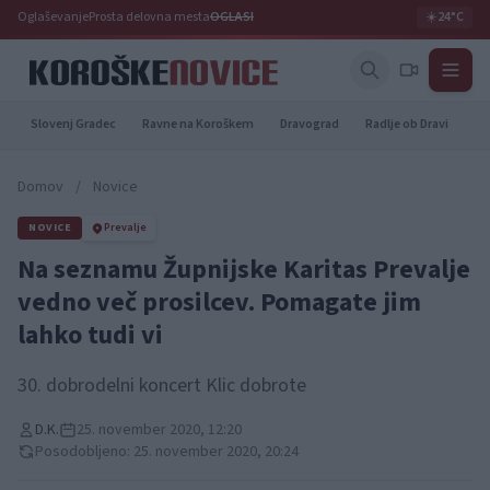
Oglaševanje
Prosta delovna mesta
OGLASI
☀️
24°C
Slovenj Gradec
Ravne na Koroškem
Dravograd
Radlje ob Dravi
Pr
Domov
/
Novice
NOVICE
Prevalje
Na seznamu Župnijske Karitas Prevalje
vedno več prosilcev. Pomagate jim
lahko tudi vi
30. dobrodelni koncert Klic dobrote
D.K.
25. november 2020, 12:20
Posodobljeno: 25. november 2020, 20:24