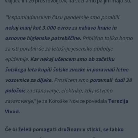
vključenih 20 prostovoljcev, na seznamu pa jih imajo 30.
"V spomladanskem času pandemije smo porabili
nekaj manj kot 3.000 evrov za nabavo hrane in
osnovne higienske potrebščine.
Približno toliko bomo
za isti porabili še za letošnje jesensko obdobje
epidemije.
Kar nekaj učencem smo ob začetku
šolskega leta kupili šolske zvezke in poravnali letne
vozovnice za dijake.
Prosilcem smo
poravnali tudi 38
položnic
za stanovanje, elektriko, zdravstveno
zavarovanje,"
je za Koroške Novice povedala
Terezija
Vivod.
Če bi želeli pomagati družinam v stiski, se lahko