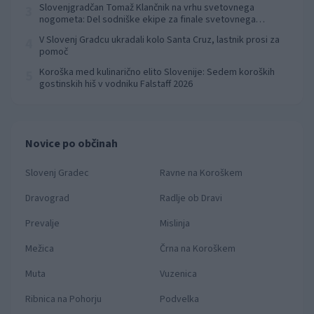
Slovenjgradčan Tomaž Klančnik na vrhu svetovnega
3
nogometa: Del sodniške ekipe za finale svetovnega
prvenstva
V Slovenj Gradcu ukradali kolo Santa Cruz, lastnik prosi za
4
pomoč
Koroška med kulinarično elito Slovenije: Sedem koroških
5
gostinskih hiš v vodniku Falstaff 2026
Novice po občinah
Slovenj Gradec
Ravne na Koroškem
Dravograd
Radlje ob Dravi
Prevalje
Mislinja
Mežica
Črna na Koroškem
Muta
Vuzenica
Ribnica na Pohorju
Podvelka