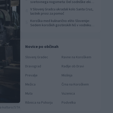
svetovnega nogometa: Del sodniške ekipe
za finale svetovnega prvenstva
V Slovenj Gradcu ukradali kolo Santa Cruz,
4
lastnik prosi za pomoč
Koroška med kulinarično elito Slovenije:
5
Sedem koroških gostinskih hiš v vodniku
Falstaff 2026
Novice po občinah
Slovenj Gradec
Ravne na Koroškem
Dravograd
Radlje ob Dravi
Prevalje
Mislinja
Mežica
Črna na Koroškem
Muta
Vuzenica
Ribnica na Pohorju
Podvelka
za kulturo/STA