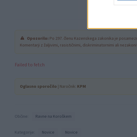
Opozorilo:
Po 297. členu Kazenskega zakonika je posamezni
Komentarji z žaljivimi, rasističnimi, diskriminatornimi ali nezako
Failed to fetch
Oglasno sporočilo
| Naročnik:
KPM
Občine:
Ravne na Koroškem
Kategorije:
Novice
Novice