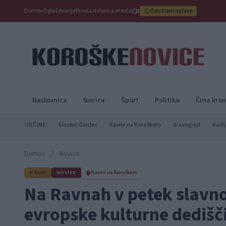
Domov
Oglaševanje
Prosta delovna mesta
Odstrani oglase
Naslovnica
Novice
Šport
Politika
Črna kron
OBČINE:
Slovenj Gradec
Ravne na Koroškem
Dravograd
Radlj
Domov
/
Novice
OGLAS
NOVICE
Ravne na Koroškem
Na Ravnah v petek slavno
evropske kulturne dedišči