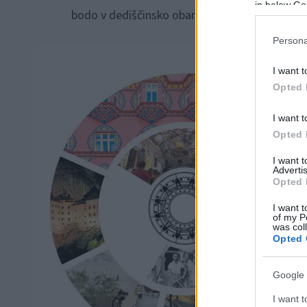
in below Go
bodo v dediščinsko obarvanem dnevu popeljali 
Persona
I want t
Opted 
I want t
Opted 
I want 
Advertis
Opted 
I want t
of my P
was col
Opted 
Google 
I want t