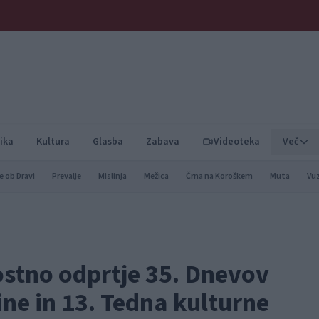
ika
Kultura
Glasba
Zabava
Videoteka
Več
e ob Dravi
Prevalje
Mislinja
Mežica
Črna na Koroškem
Muta
Vu
stno odprtje 35. Dnevov
ne in 13. Tedna kulturne