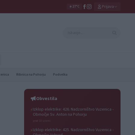
Prijava
☀️
27°C
zenica
Ribnica na Pohorju
Podvelka
Obvestila
Izklop elektrike: 426. Nadzorništvo Vuzenica -
⚡
Območje Sv. Anton na Pohorju
pred 10 urami
Izklop elektrike: 425. Nadzorništvo Vuzenica -
⚡