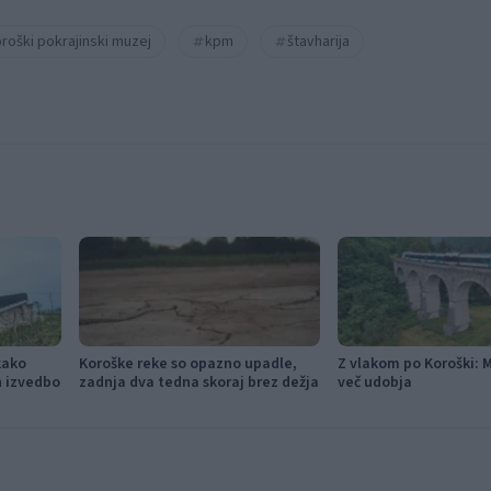
roški pokrajinski muzej
kpm
štavharija
kako
Koroške reke so opazno upadle,
Z vlakom po Koroški: 
in izvedbo
zadnja dva tedna skoraj brez dežja
več udobja