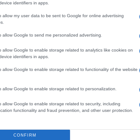
evice identifiers in apps.
o allow my user data to be sent to Google for online advertising
s.
to allow Google to send me personalized advertising.
dediščine in Tedna kulturne dediščine bo popoldan v izjemn
o allow Google to enable storage related to analytics like cookies on
rna, v ‘
Štauhariji’
.
evice identifiers in apps.
lturne dediščine in 13. Tedna kulturne dediščine bo
o allow Google to enable storage related to functionality of the website
6. uri v ''Štauhariji'' na Ravnah na Koroškem.
o allow Google to enable storage related to personalization.
vrstilo okoli štiristo dogodkov širom po Sloveniji in v
o allow Google to enable storage related to security, including
cation functionality and fraud prevention, and other user protection.
tudi ostalih prireditev in dogodkov v sklopu 35. Dnevov
kulturne dediščine.
CONFIRM