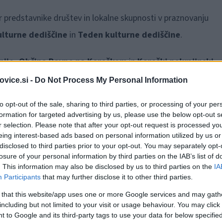
er predstavnike društev in lokalne skupnosti v praznovanju
ulturne dediščine
in
Teden kulturne dediščine
.
enije, Občina Ravne na Koroškem
in
Koroški pokrajinski
ek, 26. septembra 2025, ob 16. uri
vabijo v
Staro železarn
vice.si -
Do Not Process My Personal Information
vnostno odprtje 35. Dnevov evropske kulturne dediščine
to opt-out of the sale, sharing to third parties, or processing of your per
formation for targeted advertising by us, please use the below opt-out s
r selection. Please note that after your opt-out request is processed y
eing interest-based ads based on personal information utilized by us or
odnosti'' je tema, ki zaznamuje letošnje Dneve evropske
disclosed to third parties prior to your opt-out. You may separately opt-
ščine.
losure of your personal information by third parties on the IAB’s list of
. This information may also be disclosed by us to third parties on the
IA
Participants
that may further disclose it to other third parties.
ščine in Tedna kulturne dediščine –
Zidovi naše preteklosti
 that this website/app uses one or more Google services and may gath
roškem zapis v kamnu, jeklu, zgodbah in ljudeh. Govori o de
including but not limited to your visit or usage behaviour. You may click 
 reki Meži. Zidovi niso le nemi pričevalci – so spomini, ki nas
 to Google and its third-party tags to use your data for below specifi