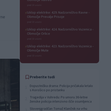
Območje Vuhred
pred 10 urami
Izklop elektrike: 429. Nadzorništvo Ravne -
⚡
rne
Območje Prevalje Prisoje
pred 10 urami
Izklop elektrike: 424. Nadzorništvo Vuzenica -
⚡
Območje Orlice
pred 10 urami
Izklop elektrike: 423. Nadzorništvo Vuzenica -
⚡
Območje Mute
pred 10 urami
Preberite tudi
Dopustniška drama: Policija pričakala letalo
1
s Korošico po pristanku
Tragedija v Vuhredu: Po umoru 36-letne
2
ženske policija intenzivno išče osumljenca
Slovenjgradčan Tomaž Klančnik na vrhu
3