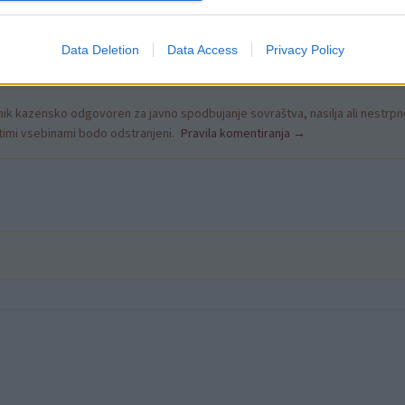
Data Deletion
Data Access
Privacy Policy
k kazensko odgovoren za javno spodbujanje sovraštva, nasilja ali nestrpno
nitimi vsebinami bodo odstranjeni.
Pravila komentiranja →