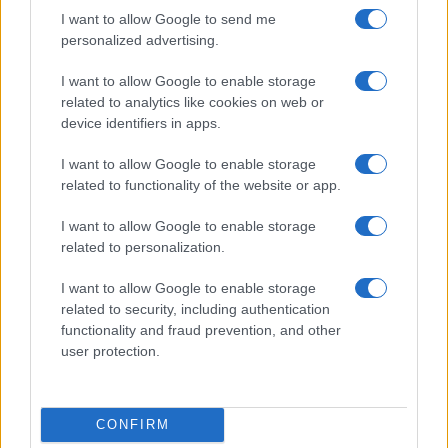
I want to allow Google to send me
personalized advertising.
Failed to fetch
I want to allow Google to enable storage
related to analytics like cookies on web or
device identifiers in apps.
Občine:
Ravne na Koroškem
I want to allow Google to enable storage
related to functionality of the website or app.
Kategorije:
Novice
Novice
I want to allow Google to enable storage
občina ravne na koroškem
otvoritev
Ključne besede:
related to personalization.
stanovanja
I want to allow Google to enable storage
related to security, including authentication
functionality and fraud prevention, and other
user protection.
Več iz kraja Ravne na Koroškem
CONFIRM