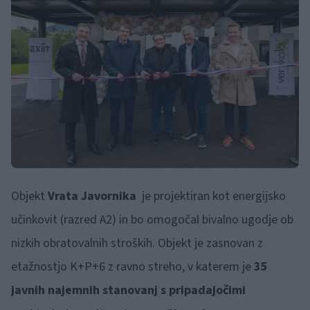
Objekt
Vrata Javornika
je projektiran kot energijsko
učinkovit (razred A2) in bo omogočal bivalno ugodje ob
nizkih obratovalnih stroških. Objekt je zasnovan z
etažnostjo K+P+6 z ravno streho, v katerem je
35
javnih najemnih stanovanj s pripadajočimi