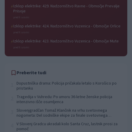
Izklop elektrike: 429. Nadzorništvo Ravne - Območje Prevalje
⚡
Prisoje
pred 6 urami
Izklop elektrike: 424. Nadzorništvo Vuzenica - Območje Orlice
⚡
pred 6 urami
Izklop elektrike: 423. Nadzorništvo Vuzenica - Območje Mute
⚡
pred 6 urami
Preberite tudi
Dopustniška drama: Policija pričakala letalo s Korošico po
1
pristanku
Tragedija v Vuhredu: Po umoru 36-letne ženske policija
2
intenzivno išče osumljenca
Slovenjgradčan Tomaž Klančnik na vrhu svetovnega
3
nogometa: Del sodniške ekipe za finale svetovnega
prvenstva
V Slovenj Gradcu ukradali kolo Santa Cruz, lastnik prosi za
4
pomoč