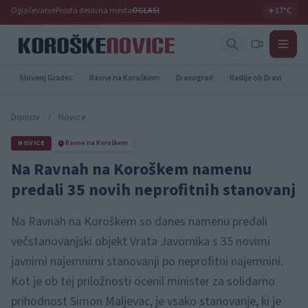
Oglaševanje
Prosta delovna mesta
OGLASI
☀️
17°C
Slovenj Gradec
Ravne na Koroškem
Dravograd
Radlje ob Dravi
Pr
Domov
/
Novice
NOVICE
Ravne na Koroškem
Na Ravnah na Koroškem namenu
predali 35 novih neprofitnih stanovanj
Na Ravnah na Koroškem so danes namenu predali
večstanovanjski objekt Vrata Javornika s 35 novimi
javnimi najemnimi stanovanji po neprofitni najemnini.
Kot je ob tej priložnosti ocenil minister za solidarno
prihodnost Simon Maljevac, je vsako stanovanje, ki je