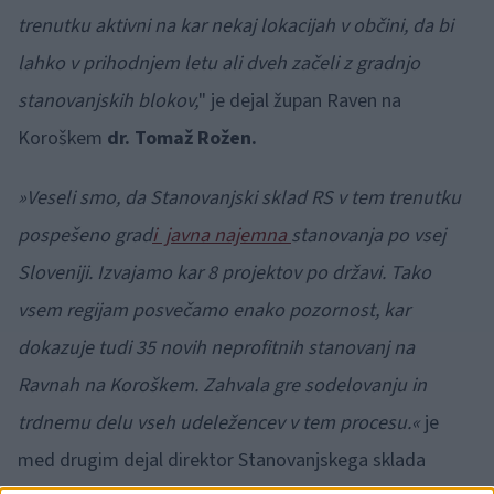
trenutku aktivni na kar nekaj lokacijah v občini, da bi
lahko v prihodnjem letu ali dveh začeli z gradnjo
stanovanjskih blokov,
" je dejal župan Raven na
Koroškem
dr. Tomaž Rožen.
»Veseli smo, da Stanovanjski sklad RS v tem trenutku
pospešeno grad
i javna najemna
stanovanja po vsej
Sloveniji. Izvajamo kar 8 projektov po državi. Tako
vsem regijam posvečamo enako pozornost, kar
dokazuje tudi 35 novih neprofitnih stanovanj na
Ravnah na Koroškem. Zahvala gre sodelovanju in
trdnemu delu vseh udeležencev v tem procesu.«
je
med drugim dejal direktor Stanovanjskega sklada