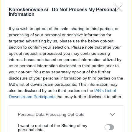
RS
mag. Črtomir Remec
.
Koroskenovice.si -
Do Not Process My Personal
Information
If you wish to opt-out of the sale, sharing to third parties, or
processing of your personal or sensitive information for
targeted advertising by us, please use the below opt-out
section to confirm your selection. Please note that after your
opt-out request is processed you may continue seeing
interest-based ads based on personal information utilized by
us or personal information disclosed to third parties prior to
your opt-out. You may separately opt-out of the further
disclosure of your personal information by third parties on the
IAB’s list of downstream participants. This information may
also be disclosed by us to third parties on the
IAB’s List of
Downstream Participants
that may further disclose it to other
third parties.
»Sodelovanje Stanovanjskega sklada in Ministrstva za
Please note that this website/app uses one or more Google
Personal Data Processing Opt Outs
solidarno prihodnost je je minister Maljevac označil za
services and may gather and store information including but
not limited to your visit or usage behaviour. You may click to
I want to opt-out of the Sharing of my
uspešno. Danes odpiramo 35 novih javno najemnih
personal data.
grant or deny consent to Google and its third-party tags to