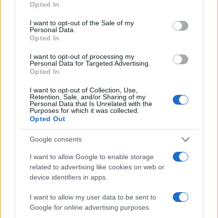
Opted In
stanovanj. Majhne številke in vztrajnost nas bodo
use your data for below specified purposes in below Google
consent section.
pripeljale do uspeha. Zaželel je, da bo dvorišče polno
I want to opt-out of the Sale of my
Personal Data.
Opted In
smeha in življenja. Pozval k vztrajnosti in sodelovanju v
teh negotovih časih
,« je dejal minister za solidarno
I want to opt-out of processing my
Personal Data for Targeted Advertising.
Opted In
prihodnosti
Simon Maljevac
I want to opt-out of Collection, Use,
Retention, Sale, and/or Sharing of my
Vir: Stanovanjski sklad RS
Personal Data that Is Unrelated with the
Purposes for which it was collected.
Opted Out
Google consents
I want to allow Google to enable storage
related to advertising like cookies on web or
Opozorilo:
Po 297. členu Kazenskega zakonika je
device identifiers in apps.
posameznik kazensko odgovoren za javno spodbujanje
sovraštva, nasilja ali nestrpnosti. Komentarji z žaljivimi,
I want to allow my user data to be sent to
rasističnimi, diskriminatornimi ali nezakonitimi vsebinami bodo
Google for online advertising purposes.
odstranjeni.
Pravila komentiranja →