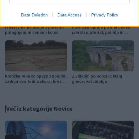
Data Deletion
Data Access
Privacy Policy
Freestyle navdušuje s poletno
Kovinska ograja po meri: kako
prilagojenimi cenami koles
izbrati material, polnilo in
izvedbo
Koroške reke so opazno upadle,
Z vlakom po Koroški: Manj
zadnja dva tedna skoraj brez
gneče, več udobja
dežja
Več iz kategorije Novice