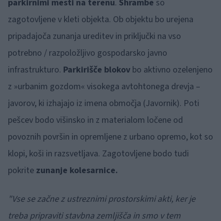
parkirnimi mesti na terenu
.
Shrambe
so
zagotovljene v kleti objekta. Ob objektu bo urejena
pripadajoča zunanja ureditev in priključki na vso
potrebno / razpoložljivo gospodarsko javno
infrastrukturo.
Parkirišče blokov
bo aktivno ozelenjeno
z »urbanim gozdom« visokega avtohtonega drevja –
javorov, ki izhajajo iz imena območja (Javornik). Poti
pešcev bodo višinsko in z materialom ločene od
povoznih površin in opremljene z urbano opremo, kot so
klopi, koši in razsvetljava. Zagotovljene bodo tudi
pokrite
zunanje kolesarnice.
"Vse se začne z ustreznimi prostorskimi akti, ker je
treba pripraviti stavbna zemljišča in smo v tem