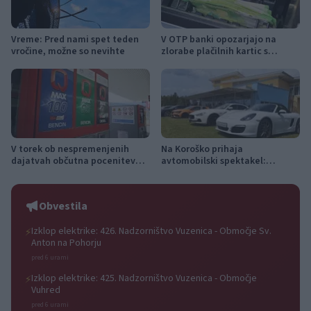
Vreme: Pred nami spet teden
V OTP banki opozarjajo na
vročine, možne so nevihte
zlorabe plačilnih kartic s
skimmingom
V torek ob nespremenjenih
Na Koroško prihaja
dajatvah občutna pocenitev
avtomobilski spektakel:
goriv
Rohnenje motorjev, dvoboji na
progah in atraktivni Car Meet
Obvestila
Izklop elektrike: 426. Nadzorništvo Vuzenica - Območje Sv.
⚡
Anton na Pohorju
pred 6 urami
Izklop elektrike: 425. Nadzorništvo Vuzenica - Območje
⚡
Vuhred
pred 6 urami