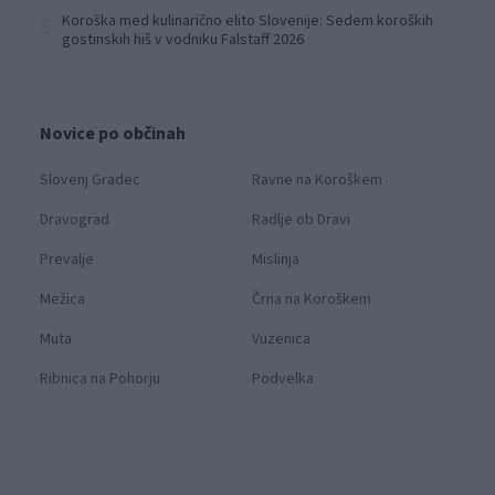
Koroška med kulinarično elito Slovenije: Sedem koroških
5
gostinskih hiš v vodniku Falstaff 2026
Novice po občinah
Slovenj Gradec
Ravne na Koroškem
Dravograd
Radlje ob Dravi
Prevalje
Mislinja
Mežica
Črna na Koroškem
Muta
Vuzenica
Ribnica na Pohorju
Podvelka