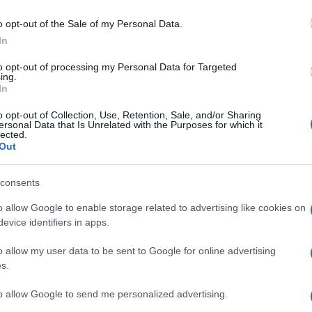
i cesti 6 na
Ravnah na Koroškem
, je vrata odprla
nova
o opt-out of the Sale of my Personal Data.
ka do petka od 7. do 18. ure, ob sobotah od 8. do 13. ur
In
to opt-out of processing my Personal Data for Targeted
e napolitanke Loacker
. Akcija velja do razdelitve gratis
ing.
In
o opt-out of Collection, Use, Retention, Sale, and/or Sharing
ersonal Data that Is Unrelated with the Purposes for which it
lected.
Out
consents
o allow Google to enable storage related to advertising like cookies on
evice identifiers in apps.
k kazensko odgovoren za javno spodbujanje sovraštva, nasilja ali nestrpno
nitimi vsebinami bodo odstranjeni.
Pravila komentiranja →
o allow my user data to be sent to Google for online advertising
s.
to allow Google to send me personalized advertising.