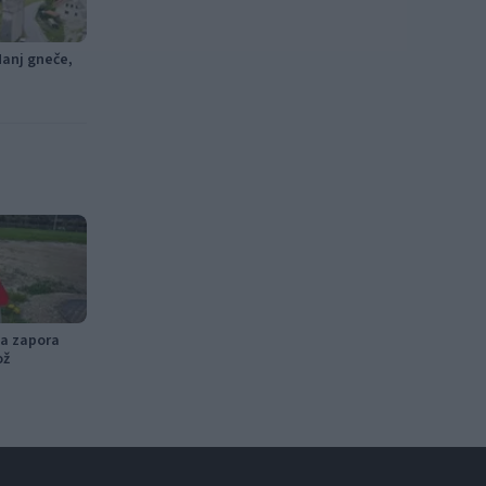
Manj gneče,
na zapora
ož