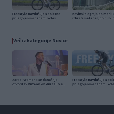
Freestyle navdušuje s poletno
Kovinska ograja po meri: 
prilagojenimi cenami koles
izbrati material, polnilo 
Več iz kategorije Novice
Zaradi vremena se današnja
Freestyle navdušuje s pol
otvoritev Vuzeniških dni seli v KUC
prilagojenimi cenami kol
Vuzenica