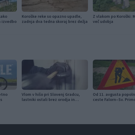
kako
Koroške reke so opazno upadle,
Z vlakom po Koroški: 
in izvedbo
zadnja dva tedna skoraj brez dežja
več udobja
etno
Vlom v hišo pri Slovenj Gradcu,
Od 11. avgusta popol
es
lastniki ostali brez orodja in
ceste Falorn–Sv. Prim
modema