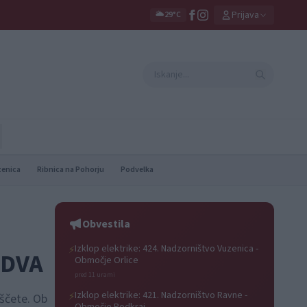
Prijava
🌥️
29°C
zenica
Ribnica na Pohorju
Podvelka
Obvestila
Izklop elektrike: 424. Nadzorništvo Vuzenica -
⚡
3DVA
Območje Orlice
pred 11 urami
Izklop elektrike: 421. Nadzorništvo Ravne -
⚡
iščete. Ob