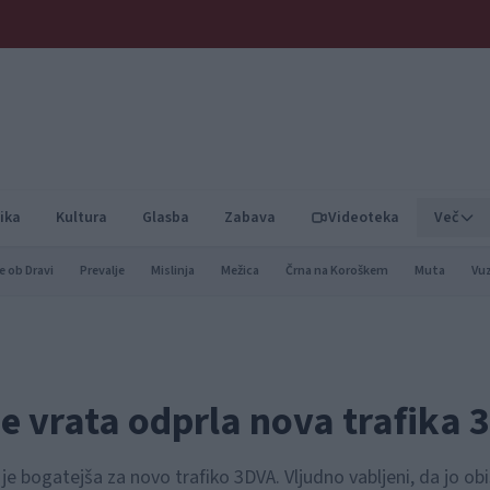
ika
Kultura
Glasba
Zabava
Videoteka
Več
e ob Dravi
Prevalje
Mislinja
Mežica
Črna na Koroškem
Muta
Vu
 vrata odprla nova trafika 
 bogatejša za novo trafiko 3DVA. Vljudno vabljeni, da jo ob