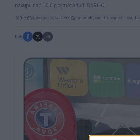
nakupu nad 10 € prejmete tudi DARILO.
T.R.
8. avgust 2024, 12:00
Posodobljeno: 10. avgust 2024, 12
Deli: