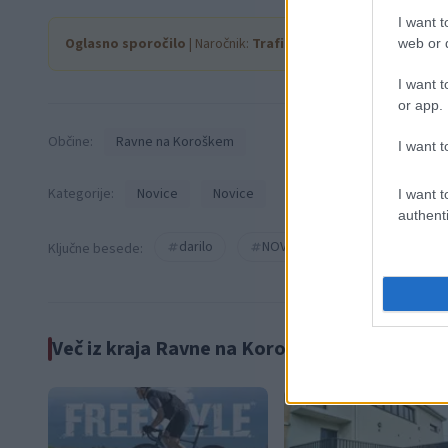
I want t
Oglasno sporočilo
| Naročnik:
Trafika 3DVA
web or d
I want t
or app.
Občine:
Ravne na Koroškem
I want t
Kategorije:
Novice
Novice
I want t
authenti
darilo
NOVO
trafika
Ključne besede:
Več iz kraja Ravne na Koroškem