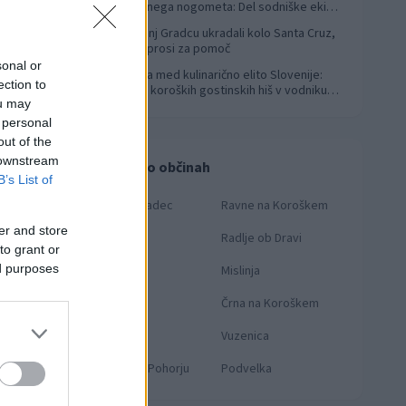
svetovnega nogometa: Del sodniške ekipe
za finale svetovnega prvenstva
V Slovenj Gradcu ukradali kolo Santa Cruz,
4
lastnik prosi za pomoč
sonal or
Koroška med kulinarično elito Slovenije:
5
ection to
Sedem koroških gostinskih hiš v vodniku
ou may
Falstaff 2026
 personal
out of the
 downstream
Novice po občinah
B’s List of
Slovenj Gradec
Ravne na Koroškem
er and store
Dravograd
Radlje ob Dravi
to grant or
ed purposes
Prevalje
Mislinja
Mežica
Črna na Koroškem
Muta
Vuzenica
Ribnica na Pohorju
Podvelka