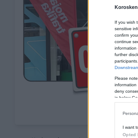
Koroskeno
If you wish 
sensitive in
confirm you
continue se
information 
further disc
participants
Downstream 
Please note
information 
deny consent
in below Go
Persona
I want t
Opted 