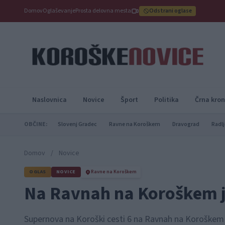
Domov
Oglaševanje
Prosta delovna mesta
Odstrani oglase
Naslovnica
Novice
Šport
Politika
Črna kron
OBČINE:
Slovenj Gradec
Ravne na Koroškem
Dravograd
Radlj
Domov
/
Novice
OGLAS
NOVICE
Ravne na Koroškem
Na Ravnah na Koroškem je
Supernova na Koroški cesti 6 na Ravnah na Koroškem je