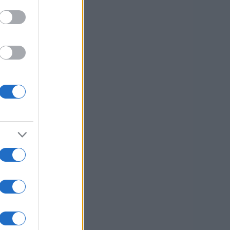
e.
sti.