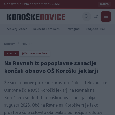
Oglaševanje
Prosta delovna mesta
OGLASI
☁️
18°C
Slovenj Gradec
Ravne na Koroškem
Dravograd
Radlje ob Dravi
Pr
Domov
/
Novice
NOVICE
Ravne na Koroškem
Na Ravnah iz popoplavne sanacije
končali obnovo OŠ Koroški jeklarji
Že sicer obnove potrebne prostore šole in telovadnice
Osnovne šole (OŠ) Koroški jeklarji na Ravnah na
Koroškem so dodatno poškodovala neurja julija in
avgusta 2023. Občina Ravne na Koroškem je tako
prostore šole celovito obnovila s pomočjo sredstev