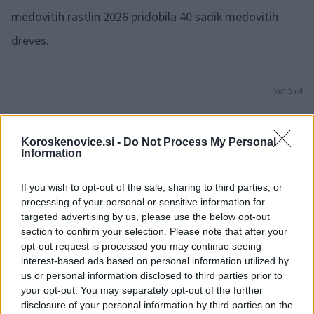
medovitih rastlin 2026 pridobila 40 sadik medovitih
dreves.
Vir: STA
Koroskenovice.si -
Do Not Process My Personal
Information
Opozorilo:
Po 297. členu Kazenskega zakonika je
posameznik kazensko odgovoren za javno spodbujanje
If you wish to opt-out of the sale, sharing to third parties, or
sovraštva, nasilja ali nestrpnosti. Komentarji z žaljivimi,
processing of your personal or sensitive information for
rasističnimi, diskriminatornimi ali nezakonitimi vsebinami bodo
targeted advertising by us, please use the below opt-out
odstranjeni.
Pravila komentiranja →
section to confirm your selection. Please note that after your
opt-out request is processed you may continue seeing
interest-based ads based on personal information utilized by
Failed to fetch
us or personal information disclosed to third parties prior to
your opt-out. You may separately opt-out of the further
disclosure of your personal information by third parties on the