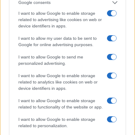
Google consents
izvedbo
I want to allow Google to enable storage
related to advertising like cookies on web or
device identifiers in apps.
I want to allow my user data to be sent to
Koroške reke so opazno upadle,
Z vlakom po Koroški: Manj
Google for online advertising purposes.
zadnja dva tedna skoraj brez
gneče, več udobja
dežja
I want to allow Google to send me
personalized advertising.
Več iz kategorije Novice
I want to allow Google to enable storage
related to analytics like cookies on web or
device identifiers in apps.
I want to allow Google to enable storage
related to functionality of the website or app.
Plohe in nevihte bodo do
V Črni na Koroškem se začenja
I want to allow Google to enable storage
večera zajele večji del države
jubilejni 70. Koroški turistični
related to personalization.
teden s kar 70 dogodki