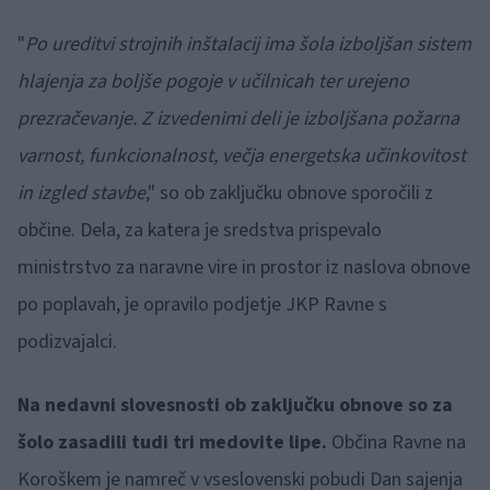
"
Po ureditvi strojnih inštalacij ima šola izboljšan sistem
hlajenja za boljše pogoje v učilnicah ter urejeno
prezračevanje. Z izvedenimi deli je izboljšana požarna
varnost, funkcionalnost, večja energetska učinkovitost
in izgled stavbe
," so ob zaključku obnove sporočili z
občine. Dela, za katera je sredstva prispevalo
ministrstvo za naravne vire in prostor iz naslova obnove
po poplavah, je opravilo podjetje JKP Ravne s
podizvajalci.
Na nedavni slovesnosti ob zaključku obnove so za
šolo zasadili tudi tri medovite lipe.
Občina Ravne na
Koroškem je namreč v vseslovenski pobudi Dan sajenja