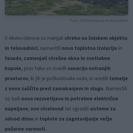
Foto: Občina Ravne na Koroškem
V okviru obnove so menjali
streho na šolskem objektu
in telovadnici
, namestili
novo toplotno izolacijo
in
fasado
,
zamenjali strešna okna in svetlobne
kupole,
prav tako so izvedli
sanacijo notranjih
prostorov
, ki jih je poškodovala voda, in uredili
temelje
z novo zaščito pred zamakanjem in vlago.
Namestili
so tudi
novo razsvetljavo in potrebne električne
napeljave
,
nov strelovod
ter vgradili
sisteme za
odvod dima
in
toplote za zagotavljanje večje
požarne varnosti.