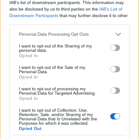
IAB’s list of downstream participants. This information may
Občine:
Ravne na Koroškem
also be disclosed by us to third parties on the
IAB’s List of
Downstream Participants
that may further disclose it to other
third parties.
Kategorije:
Novice
Novice
Please note that this website/app uses one or more Google
Personal Data Processing Opt Outs
services and may gather and store information including but
Ravne na Koroškem
obnova
Ključne besede:
not limited to your visit or usage behaviour. You may click to
I want to opt-out of the Sharing of my
personal data.
grant or deny consent to Google and its third-party tags to
sanacija
oš koroški jeklarji
Opted In
use your data for below specified purposes in below Google
consent section.
I want to opt-out of the Sale of my
Personal Data.
Opted In
Več iz kraja Ravne na Koroškem
I want to opt-out of processing my
Personal Data for Targeted Advertising.
Opted In
I want to opt-out of Collection, Use,
Retention, Sale, and/or Sharing of my
Personal Data that Is Unrelated with the
Purposes for which it was collected.
Opted Out
Freestyle navdušuje s poletno
Kovinska ograja po meri: kako
prilagojenimi cenami koles
izbrati material, polnilo in