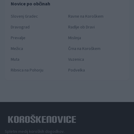
Novice po občinah
Slovenj Gradec
Ravne na Koroškem
Dravograd
Radlje ob Dravi
Prevalje
Mislinja
Mežica
Črna na Koroškem
Muta
Vuzenica
Ribnica na Pohorju
Podvelka
Spletni medij koroških dogodkov.