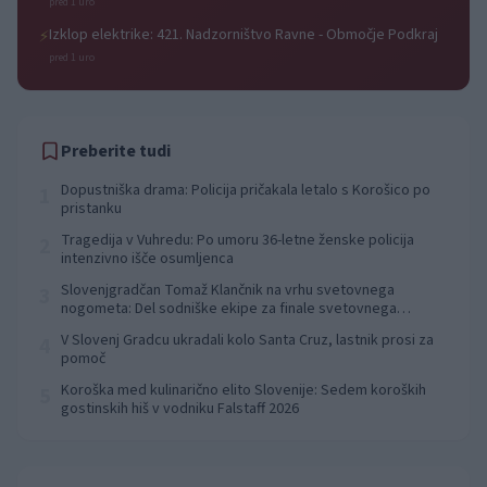
pred 1 uro
Izklop elektrike: 421. Nadzorništvo Ravne - Območje Podkraj
⚡
pred 1 uro
Preberite tudi
Dopustniška drama: Policija pričakala letalo s Korošico po
1
pristanku
Tragedija v Vuhredu: Po umoru 36-letne ženske policija
2
intenzivno išče osumljenca
Slovenjgradčan Tomaž Klančnik na vrhu svetovnega
3
nogometa: Del sodniške ekipe za finale svetovnega
prvenstva
V Slovenj Gradcu ukradali kolo Santa Cruz, lastnik prosi za
4
pomoč
Koroška med kulinarično elito Slovenije: Sedem koroških
5
gostinskih hiš v vodniku Falstaff 2026