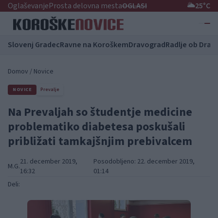
Oglaševanje
Prosta delovna mesta
OGLASI
🌥️
25°C
Slovenj Gradec
Ravne na Koroškem
Dravograd
Radlje ob Dravi
Domov
/
Novice
NOVICE
Prevalje
Na Prevaljah so študentje medicine
problematiko diabetesa poskušali
približati tamkajšnjim prebivalcem
21. december 2019,
Posodobljeno: 22. december 2019,
M.G.
16:32
01:14
Deli: