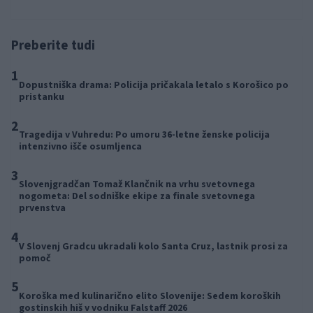
pred 19 urami
Preberite tudi
1
Dopustniška drama: Policija pričakala letalo s Korošico po
pristanku
2
Tragedija v Vuhredu: Po umoru 36-letne ženske policija
intenzivno išče osumljenca
3
Slovenjgradčan Tomaž Klančnik na vrhu svetovnega
nogometa: Del sodniške ekipe za finale svetovnega
prvenstva
4
V Slovenj Gradcu ukradali kolo Santa Cruz, lastnik prosi za
pomoč
5
Koroška med kulinarično elito Slovenije: Sedem koroških
gostinskih hiš v vodniku Falstaff 2026