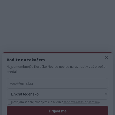
Korošci v tujini
Mesta
Slovenj Gradec
Ravne na Koroškem
Dravograd
Radlje ob Dravi
Prevalje
Informacije
×
Bodite na tekočem
O nas
Oglaševanje
Najpomembnejše Koroške Novice novice naravnost v vaš e-poštni
Zaposlitev
predal.
Pravno obvestilo
Zasebnost in piškotki
Storitve
Naročnine
Pogoji uporabe
Pravila volilne kampanje
Strinjam se s prejemanjem e-novic in z
obdelavo osebnih podatkov
.
© 2026 KN MEDIA d.o.o. Vse pravice pridržane.
Prijavi me