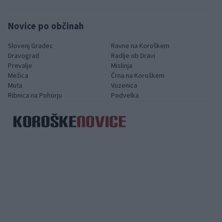
Novice po občinah
Slovenj Gradec
Ravne na Koroškem
Dravograd
Radlje ob Dravi
Prevalje
Mislinja
Mežica
Črna na Koroškem
Muta
Vuzenica
Ribnica na Pohorju
Podvelka
Spletni medij koroških dogodkov.
Kategorije
DeSUS
Poplave 2023 - pomoč
Kam na potep?
Dobro počutje