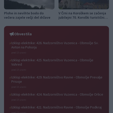
Plohe in nevihte bodo do
V Črni na Koroškem se začenja
večera zajele večji del države
jubilejni 70. Koroški turistični
teden s kar 70 dogodki
Obvestila
Izklop elektrike: 426. Nadzorništvo Vuzenica - Območje Sv.
⚡
Anton na Pohorju
pred 13 urami
Izklop elektrike: 425. Nadzorništvo Vuzenica - Območje
⚡
Vuhred
pred 13 urami
Izklop elektrike: 429. Nadzorništvo Ravne - Območje Prevalje
⚡
Prisoje
pred 13 urami
Izklop elektrike: 424. Nadzorništvo Vuzenica - Območje Orlice
⚡
pred 13 urami
Izklop elektrike: 421. Nadzorništvo Ravne - Območje Podkraj
⚡
pred 13 urami