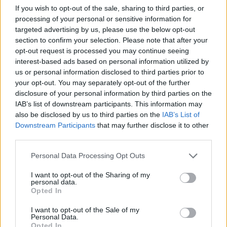
If you wish to opt-out of the sale, sharing to third parties, or
Na predavanje se lahko prijavite do vključno ponedeljka,
processing of your personal or sensitive information for
8. januarja 2024, na e-poštnem naslovu:
targeted advertising by us, please use the below opt-out
section to confirm your selection. Please note that after your
barbara.gosnik@lura.si
ali telefonski številki
040 699
opt-out request is processed you may continue seeing
596
.
interest-based ads based on personal information utilized by
us or personal information disclosed to third parties prior to
your opt-out. You may separately opt-out of the further
Predavanje bo potekalo v učilnici
Ljudske univerze
disclosure of your personal information by third parties on the
IAB’s list of downstream participants. This information may
Ravne na Korošk
em, na naslovu
Čečovje 12a
,
Ravne
also be disclosed by us to third parties on the
IAB’s List of
na Koroškem
.
Downstream Participants
that may further disclose it to other
third parties.
Vljudno vabljeni vsi, ki želite v novem letu izboljšati
Please note that this website/app uses one or more Google
Personal Data Processing Opt Outs
services and may gather and store information including but
prehranjevalne navade, urediti prebavo, izgubiti kakšen
not limited to your visit or usage behaviour. You may click to
I want to opt-out of the Sharing of my
personal data.
grant or deny consent to Google and its third-party tags to
kilogram, urediti hormone, izboljšati videz ali se
Opted In
use your data for below specified purposes in below Google
preprosto želite počutiti bolje v svoji koži.
consent section.
I want to opt-out of the Sale of my
Personal Data.
Opted In