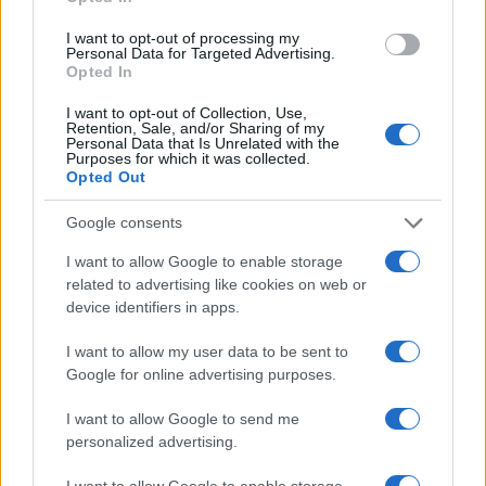
Vir: LURA
I want to opt-out of processing my
Personal Data for Targeted Advertising.
Opted In
I want to opt-out of Collection, Use,
Retention, Sale, and/or Sharing of my
Personal Data that Is Unrelated with the
Purposes for which it was collected.
Opozorilo:
Po 297. členu Kazenskega zakonika je
Opted Out
posameznik kazensko odgovoren za javno spodbujanje
sovraštva, nasilja ali nestrpnosti. Komentarji z žaljivimi,
Google consents
rasističnimi, diskriminatornimi ali nezakonitimi vsebinami bodo
odstranjeni.
Pravila komentiranja →
I want to allow Google to enable storage
related to advertising like cookies on web or
device identifiers in apps.
Failed to fetch
I want to allow my user data to be sent to
Google for online advertising purposes.
Občine:
Ravne na Koroškem
I want to allow Google to send me
personalized advertising.
Kategorije:
Novice
Novice
I want to allow Google to enable storage