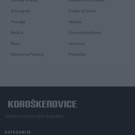
Slovenj Gradec
Ravne na Koroškem
Dravograd
Radlje ob Dravi
Prevalje
Mislinja
Mežica
Črna na Koroškem
Muta
Vuzenica
Ribnica na Pohorju
Podvelka
Spletni medij koroških dogodkov.
KATEGORIJE