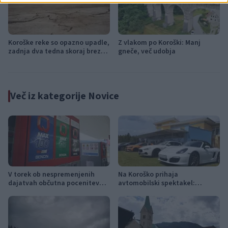
Koroške reke so opazno upadle,
Z vlakom po Koroški: Manj
zadnja dva tedna skoraj brez
gneče, več udobja
dežja
Več iz kategorije Novice
V torek ob nespremenjenih
Na Koroško prihaja
dajatvah občutna pocenitev
avtomobilski spektakel:
goriv
Rohnenje motorjev, dvoboji na
progah in atraktivni Car Meet