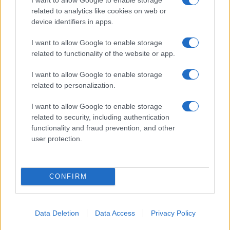
related to analytics like cookies on web or
brezplačno predavanje
device identifiers in apps.
Ključne besede:
dobro počutje
LURA
predavanje
I want to allow Google to enable storage
related to functionality of the website or app.
prehrana
I want to allow Google to enable storage
related to personalization.
I want to allow Google to enable storage
Več iz kraja Ravne na Koroškem
related to security, including authentication
functionality and fraud prevention, and other
user protection.
CONFIRM
Freestyle navdušuje s poletno
Kovinska ograja po meri: kako
prilagojenimi cenami koles
izbrati material, polnilo in
izvedbo
Data Deletion
Data Access
Privacy Policy