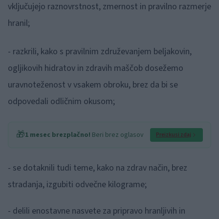
vključujejo raznovrstnost, zmernost in pravilno razmerje
hranil;
- razkrili, kako s pravilnim združevanjem beljakovin,
ogljikovih hidratov in zdravih maščob dosežemo
uravnoteženost v vsakem obroku, brez da bi se
odpovedali odličnim okusom;
🎁
1 mesec brezplačno!
Beri brez oglasov
Preizkusi zdaj
- se dotaknili tudi teme, kako na zdrav način, brez
stradanja, izgubiti odvečne kilograme;
- delili enostavne nasvete za pripravo hranljivih in