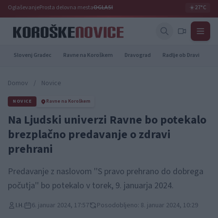
Oglaševanje
Prosta delovna mesta
OGLASI
☀️
27°C
Slovenj Gradec
Ravne na Koroškem
Dravograd
Radlje ob Dravi
Pr
Domov
/
Novice
NOVICE
Ravne na Koroškem
Na Ljudski univerzi Ravne bo potekalo
brezplačno predavanje o zdravi
prehrani
Predavanje z naslovom ''S pravo prehrano do dobrega
počutja'' bo potekalo v torek, 9. januarja 2024.
I.H.
6. januar 2024, 17:57
Posodobljeno: 8. januar 2024, 10:29