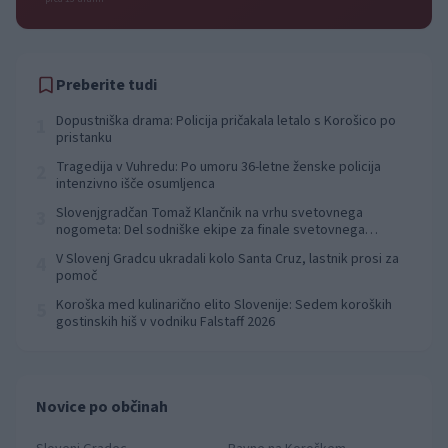
Preberite tudi
Dopustniška drama: Policija pričakala letalo s Korošico po
1
pristanku
Tragedija v Vuhredu: Po umoru 36-letne ženske policija
2
intenzivno išče osumljenca
Slovenjgradčan Tomaž Klančnik na vrhu svetovnega
3
nogometa: Del sodniške ekipe za finale svetovnega
prvenstva
V Slovenj Gradcu ukradali kolo Santa Cruz, lastnik prosi za
4
pomoč
Koroška med kulinarično elito Slovenije: Sedem koroških
5
gostinskih hiš v vodniku Falstaff 2026
Novice po občinah