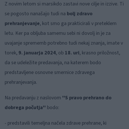
Z novim letom si marsikdo zastavi nove cilje in izzive. Ti
se pogosto nanašajo tudi na
bolj zdravo
prehranjevanje
, kot smo ga prakticirali v preteklem
letu. Ker pa obljuba samemu sebi ni dovolj in je za
uvajanje sprememb potrebno tudi nekaj znanja, imate v
torek,
9. januarja 2024
, ob
18. uri
, krasno priložnost,
da se udeležite predavanja, na katerem bodo
predstavljene osnovne smernice zdravega
prehranjevanja.
Na predavanju z naslovom
''
S pravo prehrano do
dobrega počutja''
bodo:
- predstavili temeljna načela zdrave prehrane, ki