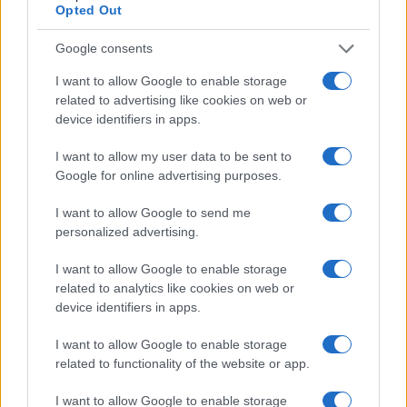
Opted Out
Plohe in nevihte bodo do
V Črni na Koroškem se začenja
Google consents
večera zajele večji del države
jubilejni 70. Koroški turistični
teden s kar 70 dogodki
I want to allow Google to enable storage
related to advertising like cookies on web or
device identifiers in apps.
I want to allow my user data to be sent to
Google for online advertising purposes.
Koncert skupine Delta Riff na
Avgust v Kinu Kulturnega doma
Festivalu SHOTS prestavljen na
Slovenj Gradec: Filmske
jutri
premiere, napete zgodbe in
I want to allow Google to send me
počitniški kino
personalized advertising.
Obvestila
I want to allow Google to enable storage
Izklop elektrike: 426. Nadzorništvo Vuzenica - Območje Sv.
⚡
related to analytics like cookies on web or
Anton na Pohorju
device identifiers in apps.
pred 27 minutami
I want to allow Google to enable storage
Izklop elektrike: 425. Nadzorništvo Vuzenica - Območje
⚡
Vuhred
related to functionality of the website or app.
pred 27 minutami
I want to allow Google to enable storage