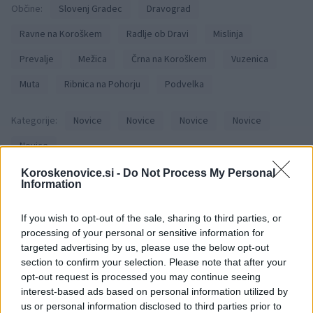
Občine:
Slovenj Gradec
Dravograd
Ravne na Koroškem
Radlje ob Dravi
Mislinja
Prevalje
Mežica
Črna na Koroškem
Vuzenica
Muta
Ribnica na Pohorju
Podvelka
Kategorije:
Novice
Novice
Novice
Novice
Novice
Koroskenovice.si -
Do Not Process My Personal
covid-19
koronavirus
okužba
Ključne besede:
Information
If you wish to opt-out of the sale, sharing to third parties, or
processing of your personal or sensitive information for
targeted advertising by us, please use the below opt-out
Več iz kraja Slovenj Gradec
section to confirm your selection. Please note that after your
opt-out request is processed you may continue seeing
interest-based ads based on personal information utilized by
us or personal information disclosed to third parties prior to