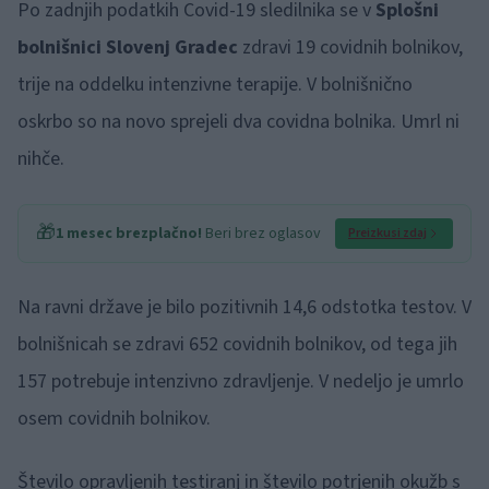
Po zadnjih podatkih Covid-19 sledilnika se v
Splošni
bolnišnici Slovenj Gradec
zdravi 19 covidnih bolnikov,
trije na oddelku intenzivne terapije. V bolnišnično
oskrbo so na novo sprejeli dva covidna bolnika. Umrl ni
nihče.
🎁
1 mesec brezplačno!
Beri brez oglasov
Preizkusi zdaj
Na ravni države je bilo pozitivnih 14,6 odstotka testov. V
bolnišnicah se zdravi 652 covidnih bolnikov, od tega jih
157 potrebuje intenzivno zdravljenje. V nedeljo je umrlo
osem covidnih bolnikov.
Število opravljenih testiranj in število potrjenih okužb s