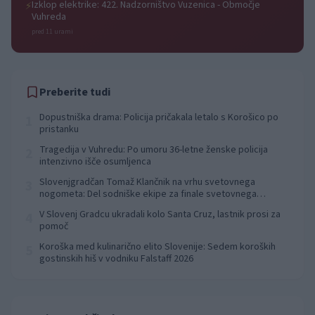
Izklop elektrike: 422. Nadzorništvo Vuzenica - Območje
⚡
Vuhreda
pred 11 urami
Preberite tudi
Dopustniška drama: Policija pričakala letalo s Korošico po
1
pristanku
Tragedija v Vuhredu: Po umoru 36-letne ženske policija
2
intenzivno išče osumljenca
Slovenjgradčan Tomaž Klančnik na vrhu svetovnega
3
nogometa: Del sodniške ekipe za finale svetovnega
prvenstva
V Slovenj Gradcu ukradali kolo Santa Cruz, lastnik prosi za
4
pomoč
Koroška med kulinarično elito Slovenije: Sedem koroških
5
gostinskih hiš v vodniku Falstaff 2026