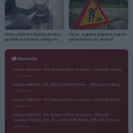
Vlom v hišo pri Slovenj Gradcu,
Od 11. avgusta popolna zapora
lastniki ostali brez orodja in
ceste Falorn–Sv. Primož
modema
Obvestila
Izklop elektrike: 424. Nadzorništvo Vuzenica - Območje Orlice
⚡
pred 11 urami
Izklop elektrike: 421. Nadzorništvo Ravne - Območje Podkraj
⚡
pred 11 urami
Izklop elektrike: 423. Nadzorništvo Vuzenica - Območje Mute
⚡
pred 11 urami
Izklop elektrike: 420. Nadzorništvo Vuzenica - Območje
⚡
Spodnja Vižinga, Vas, Št. Janž nad Radljami, Suhi Vrh, Dobrava
pred 11 urami