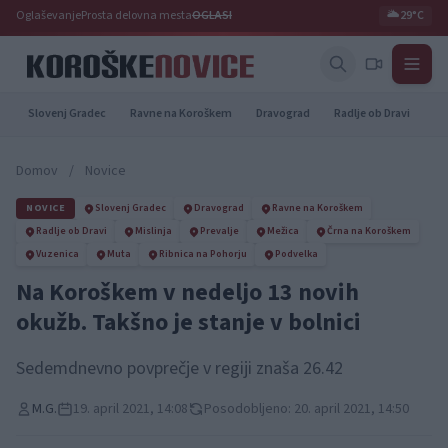
Oglaševanje
Prosta delovna mesta
OGLASI
🌥️
29°C
Slovenj Gradec
Ravne na Koroškem
Dravograd
Radlje ob Dravi
Pr
Domov
/
Novice
NOVICE
Slovenj Gradec
Dravograd
Ravne na Koroškem
Radlje ob Dravi
Mislinja
Prevalje
Mežica
Črna na Koroškem
Vuzenica
Muta
Ribnica na Pohorju
Podvelka
Na Koroškem v nedeljo 13 novih
okužb. Takšno je stanje v bolnici
Sedemdnevno povprečje v regiji znaša 26.42
M.G.
19. april 2021, 14:08
Posodobljeno: 20. april 2021, 14:50