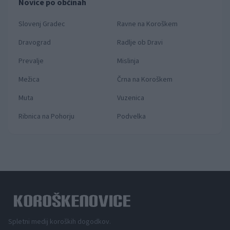
Novice po občinah
Slovenj Gradec
Ravne na Koroškem
Dravograd
Radlje ob Dravi
Prevalje
Mislinja
Mežica
Črna na Koroškem
Muta
Vuzenica
Ribnica na Pohorju
Podvelka
Spletni medij koroških dogodkov.