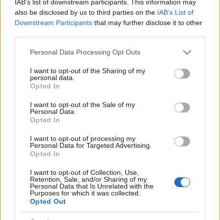
VIR: Vlada RS, NIJZ, Covid-19 sledilnik
IAB’s list of downstream participants. This information may
also be disclosed by us to third parties on the
IAB’s List of
Downstream Participants
that may further disclose it to other
third parties.
Please note that this website/app uses one or more Google
Personal Data Processing Opt Outs
services and may gather and store information including but
Opozorilo:
Po 297. členu Kazenskega zakonika je
not limited to your visit or usage behaviour. You may click to
I want to opt-out of the Sharing of my
personal data.
grant or deny consent to Google and its third-party tags to
posameznik kazensko odgovoren za javno spodbujanje
Opted In
use your data for below specified purposes in below Google
sovraštva, nasilja ali nestrpnosti. Komentarji z žaljivimi,
consent section.
rasističnimi, diskriminatornimi ali nezakonitimi vsebinami bodo
I want to opt-out of the Sale of my
Personal Data.
odstranjeni.
Pravila komentiranja →
Opted In
I want to opt-out of processing my
Failed to fetch
Personal Data for Targeted Advertising.
Opted In
I want to opt-out of Collection, Use,
Retention, Sale, and/or Sharing of my
Občine:
Slovenj Gradec
Dravograd
Personal Data that Is Unrelated with the
Purposes for which it was collected.
Opted Out
Ravne na Koroškem
Radlje ob Dravi
Mislinja