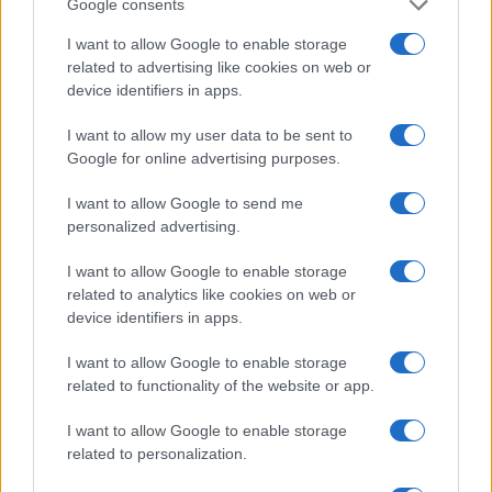
Prevalje
Mežica
Črna na Koroškem
Vuzenica
Google consents
Muta
Ribnica na Pohorju
Podvelka
I want to allow Google to enable storage
related to advertising like cookies on web or
device identifiers in apps.
Kategorije:
Novice
Novice
Novice
Novice
I want to allow my user data to be sent to
Novice
Google for online advertising purposes.
koronavirus
občine
okužbe
Ključne besede:
I want to allow Google to send me
personalized advertising.
I want to allow Google to enable storage
related to analytics like cookies on web or
Več iz kraja Slovenj Gradec
device identifiers in apps.
I want to allow Google to enable storage
related to functionality of the website or app.
I want to allow Google to enable storage
related to personalization.
Freestyle navdušuje s poletno
Vlom v hišo pri Slovenj Gradcu,