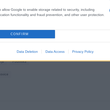
o allow Google to enable storage related to security, including
k kazensko odgovoren za javno spodbujanje sovraštva, nasilja ali nestrpno
cation functionality and fraud prevention, and other user protection.
nitimi vsebinami bodo odstranjeni.
Pravila komentiranja →
CONFIRM
Data Deletion
Data Access
Privacy Policy
em
Radlje ob Dravi
Mislinja
Prevalje
Mežica
rju
Podvelka
ovice