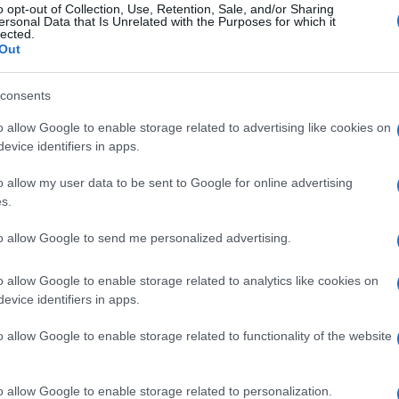
o opt-out of Collection, Use, Retention, Sale, and/or Sharing
ersonal Data that Is Unrelated with the Purposes for which it
lected.
Out
i, če smo že bili cepljeni proti covidu-19, in obratno?
gripo, in obratno, cepljenje proti gripi nas ne zaščiti pred
consents
im virusom.
Cepljenje proti gripi in cepljenje proti covidu-1
o allow Google to enable storage related to advertising like cookies on
sledkom.
«
evice identifiers in apps.
o allow my user data to be sent to Google for online advertising
s.
Preizk
to allow Google to send me personalized advertising.
berete
TUKAJ.
o allow Google to enable storage related to analytics like cookies on
evice identifiers in apps.
o allow Google to enable storage related to functionality of the website
o allow Google to enable storage related to personalization.