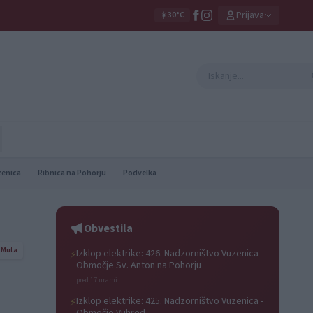
Prijava
☀️
30°C
zenica
Ribnica na Pohorju
Podvelka
Obvestila
Muta
Izklop elektrike: 426. Nadzorništvo Vuzenica -
⚡
Območje Sv. Anton na Pohorju
pred 17 urami
Izklop elektrike: 425. Nadzorništvo Vuzenica -
⚡