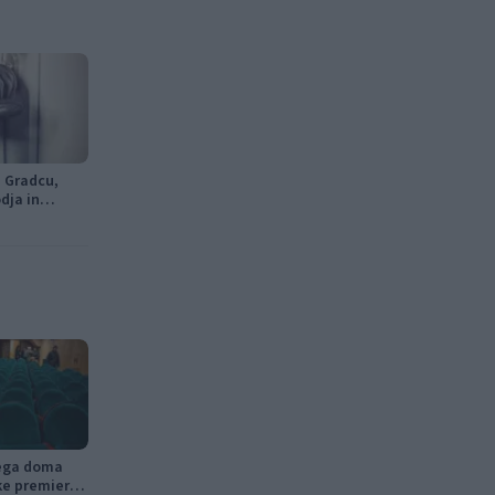
j Gradcu,
odja in
nega doma
ke premiere,