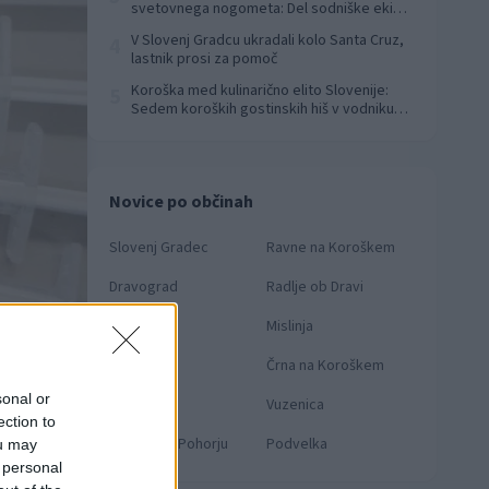
svetovnega nogometa: Del sodniške ekipe
za finale svetovnega prvenstva
V Slovenj Gradcu ukradali kolo Santa Cruz,
4
lastnik prosi za pomoč
Koroška med kulinarično elito Slovenije:
5
Sedem koroških gostinskih hiš v vodniku
Falstaff 2026
Novice po občinah
Slovenj Gradec
Ravne na Koroškem
Dravograd
Radlje ob Dravi
Prevalje
Mislinja
Mežica
Črna na Koroškem
: Knmedia.net
sonal or
Muta
Vuzenica
ection to
Ribnica na Pohorju
Podvelka
ou may
 personal