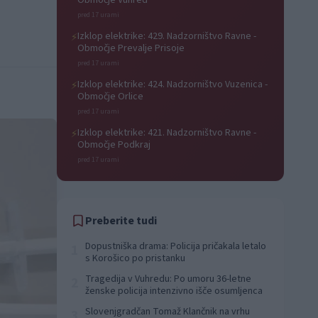
Območje Vuhred
pred 17 urami
Izklop elektrike: 429. Nadzorništvo Ravne -
⚡
Območje Prevalje Prisoje
pred 17 urami
Izklop elektrike: 424. Nadzorništvo Vuzenica -
⚡
Območje Orlice
pred 17 urami
Izklop elektrike: 421. Nadzorništvo Ravne -
⚡
Območje Podkraj
pred 17 urami
Preberite tudi
Dopustniška drama: Policija pričakala letalo
1
s Korošico po pristanku
Tragedija v Vuhredu: Po umoru 36-letne
2
ženske policija intenzivno išče osumljenca
Slovenjgradčan Tomaž Klančnik na vrhu
3