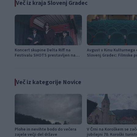
Več iz kraja Slovenj Gradec
Koncert skupine Delta Riff na
Avgust v Kinu Kulturnega
Festivalu SHOTS prestavljen na
Slovenj Gradec: Filmske p
jutri
napete zgodbe in počitniš
Več iz kategorije Novice
Plohe in nevihte bodo do večera
V Črni na Koroškem se zač
zajele večji del države
jubilejni 70. Koroški turist