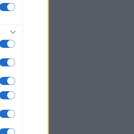
9 se
usi zdaj