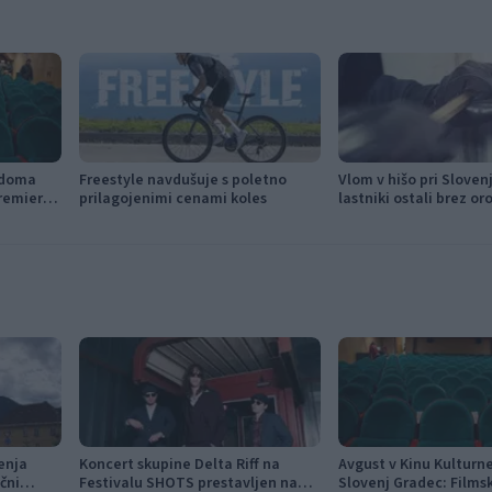
 doma
Freestyle navdušuje s poletno
Vlom v hišo pri Sloven
remiere,
prilagojenimi cenami koles
lastniki ostali brez or
ki kino
modema
enja
Koncert skupine Delta Riff na
Avgust v Kinu Kultur
ični
Festivalu SHOTS prestavljen na
Slovenj Gradec: Films