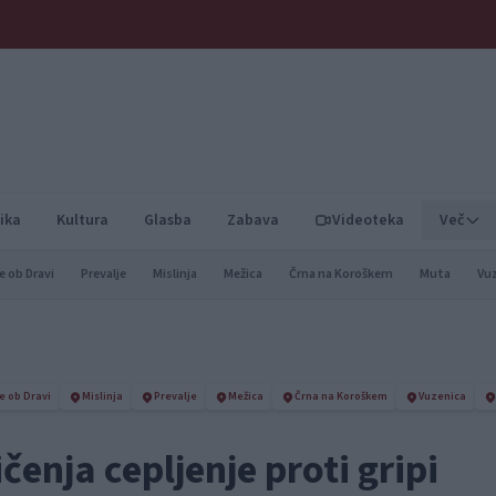
ika
Kultura
Glasba
Zabava
Videoteka
Več
e ob Dravi
Prevalje
Mislinja
Mežica
Črna na Koroškem
Muta
Vu
e ob Dravi
Mislinja
Prevalje
Mežica
Črna na Koroškem
Vuzenica
enja cepljenje proti gripi