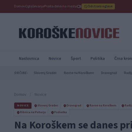
Domov
Oglaševanje
Prosta delovna mesta
Odstrani oglase
Naslovnica
Novice
Šport
Politika
Črna kron
OBČINE:
Slovenj Gradec
Ravne na Koroškem
Dravograd
Radlj
Domov
/
Novice
NOVICE
Slovenj Gradec
Dravograd
Ravne na Koroškem
Radlj
Ribnica na Pohorju
Podvelka
Na Koroškem se danes prič