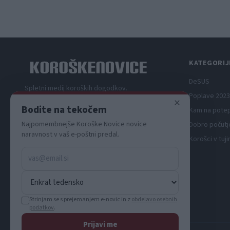
teden s kar 70 dogodki
KATEGORIJ
DeSUS
Spletni medij koroških dogodkov.
Poplave 2023
×
Bodite na tekočem
Kam na pote
Najpomembnejše Koroške Novice novice
Dobro počutj
naravnost v vaš e-poštni predal.
Korošci v tuji
Strinjam se s prejemanjem e-novic in z
obdelavo osebnih
podatkov
.
Prijavi me