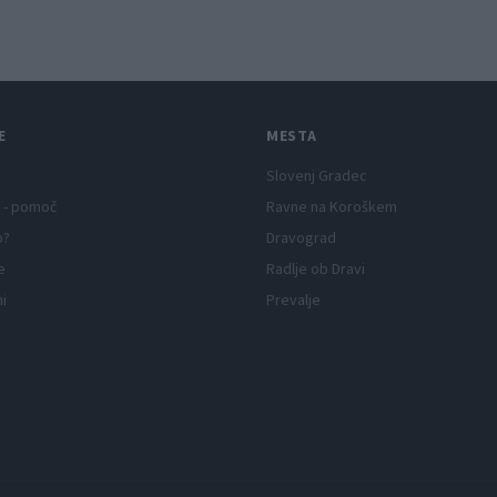
jutri
napete zgodbe in poči
E
MESTA
Slovenj Gradec
 - pomoč
Ravne na Koroškem
p?
Dravograd
e
Radlje ob Dravi
ni
Prevalje