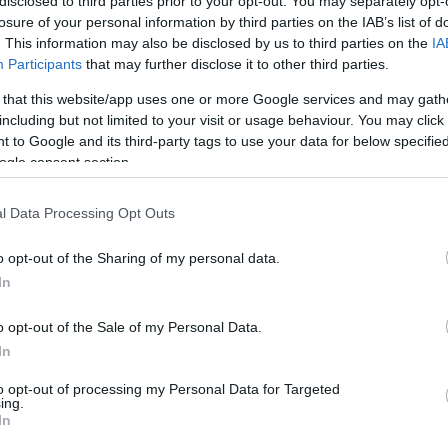
olezni.
disclosed to third parties prior to your opt-out. You may separately opt-
losure of your personal information by third parties on the IAB’s list of
. This information may also be disclosed by us to third parties on the
IA
Participants
that may further disclose it to other third parties.
 za vse z urejenim obveznim zdravstvenim zavarovanjem.
 that this website/app uses one or more Google services and may gath
including but not limited to your visit or usage behaviour. You may click 
ti Ravne na Koroškem, se je potrebno
naročiti
preko
telefon
 to Google and its third-party tags to use your data for below specifi
ogle consent section.
 11. in 14. uro, ter v petek med 11. in 12. uro.
l Data Processing Opt Outs
ahkoto širi med prebivalci. Za preprečevanje širjenja na NIJZ
avil:
»ostanemo doma, če zbolimo in bi lahko imeli gripo,
o opt-out of the Sharing of my personal data.
In
ihanju/kašljanju si usta pokrijemo s papirnatim robčkom za
. Najučinkovitejša zaščita pred gripo pa je vsakoletno
o opt-out of the Sale of my Personal Data.
In
i pred morebitnimi zapleti, ki gripo spremljajo. Zato je ceplj
to opt-out of processing my Personal Data for Targeted
žnje zaščititi pred boleznijo, čeprav je lahko pri nekaterih
ing.
In
slabljeni...) uspešnost cepljenja nižja
.«