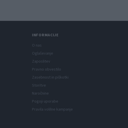
tniški kino
INFORMACIJE
O nas
Oglaševanje
Zaposlitev
Pravno obvestilo
Zasebnost in piškotki
Storitve
Naročnine
Pogoji uporabe
Pravila volilne kampanje