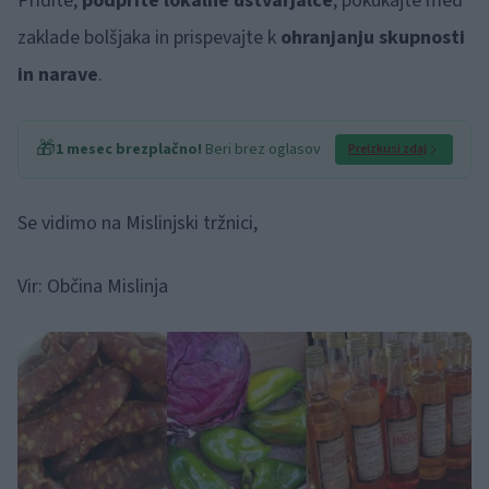
Pridite,
podprite lokalne ustvarjalce
, pokukajte med
zaklade bolšjaka in prispevajte k
ohranjanju skupnosti
in narave
.
🎁
1 mesec brezplačno!
Beri brez oglasov
Preizkusi zdaj
Se vidimo na Mislinjski tržnici,
Vir: Občina Mislinja