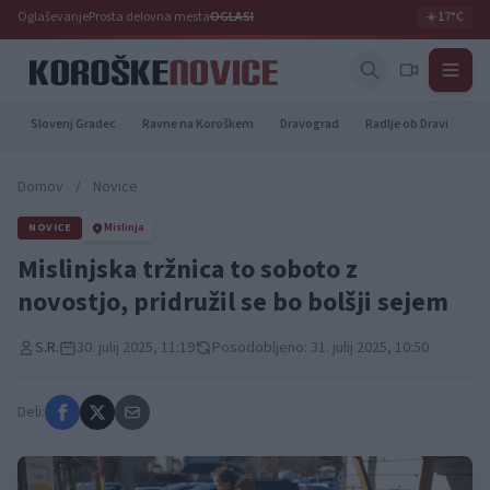
Oglaševanje
Prosta delovna mesta
OGLASI
☀️
17°C
Slovenj Gradec
Ravne na Koroškem
Dravograd
Radlje ob Dravi
Pr
Domov
/
Novice
NOVICE
Mislinja
Mislinjska tržnica to soboto z
novostjo, pridružil se bo bolšji sejem
S.R.
30. julij 2025, 11:19
Posodobljeno: 31. julij 2025, 10:50
Deli: