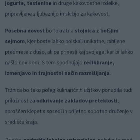
jogurte, testenine
in druge kakovostne izdelke,
pripravljene z ljubeznijo in skrbjo za kakovost.
Posebna novost
bo tokratna
stojnica z bolšjim
sejmom
, kjer boste lahko poiskali unikatne, rabljene
predmete z dušo, ali pa prinesli kaj svojega, kar bi lahko
našlo nov dom. S tem spodbujajo
recikliranje,
izmenjavo in trajnostni način razmišljanja
.
Tržnica bo tako poleg kulinaričnih užitkov ponudila tudi
priložnost za
odkrivanje zakladov preteklosti
,
sproščen klepet s sosedi in prijetno sobotno druženje v
središču kraja.