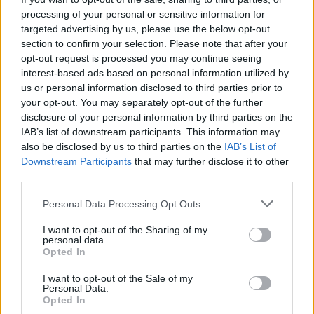
processing of your personal or sensitive information for
targeted advertising by us, please use the below opt-out
section to confirm your selection. Please note that after your
opt-out request is processed you may continue seeing
interest-based ads based on personal information utilized by
Opozorilo:
Po 297. členu Kazenskega zakonika je
us or personal information disclosed to third parties prior to
posameznik kazensko odgovoren za javno spodbujanje
your opt-out. You may separately opt-out of the further
sovraštva, nasilja ali nestrpnosti. Komentarji z žaljivimi,
disclosure of your personal information by third parties on the
rasističnimi, diskriminatornimi ali nezakonitimi vsebinami bodo
IAB’s list of downstream participants. This information may
odstranjeni.
Pravila komentiranja →
also be disclosed by us to third parties on the
IAB’s List of
Downstream Participants
that may further disclose it to other
third parties.
Failed to fetch
Please note that this website/app uses one or more Google
Personal Data Processing Opt Outs
services and may gather and store information including but
not limited to your visit or usage behaviour. You may click to
I want to opt-out of the Sharing of my
personal data.
grant or deny consent to Google and its third-party tags to
Občine:
Mislinja
Opted In
use your data for below specified purposes in below Google
consent section.
I want to opt-out of the Sale of my
Kategorije:
Novice
Novice
Personal Data.
Opted In