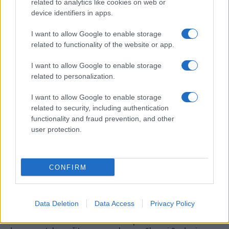
related to analytics like cookies on web or
Jutro, ki ga Koroška ne bo nikoli
Poziv k racionalni uporabi pitne
device identifiers in apps.
pozabila: Tri leta od uničujoče
vode v MO Slovenj Gradec in
ujme
Občini Mislinja
I want to allow Google to enable storage
related to functionality of the website or app.
Več iz kategorije Novice
I want to allow Google to enable storage
related to personalization.
I want to allow Google to enable storage
related to security, including authentication
functionality and fraud prevention, and other
user protection.
Nevarna najdba v Dravogradu:
(VIDEO in FOTO) Novo padel
Odstranili 88-milimetrsko
igrišče v Vuzenici: Naj se
granato
odštevanje do prvega servisa
začne
CONFIRM
Data Deletion
Data Access
Privacy Policy
Pred nami še dva zelo vroča
Brezplačna osvežitev: Skočite v