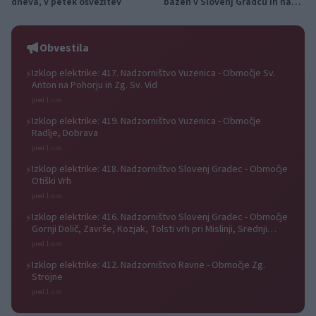
dneva, v petek osvežitev
bazen v Slovenj Gradcu in na
Ravnah
Obvestila
Izklop elektrike: 417. Nadzorništvo Vuzenica - Območje Sv.
⚡
Anton na Pohorju in Zg. Sv. Vid
pred 1 uro
Izklop elektrike: 419. Nadzorništvo Vuzenica - Območje
⚡
Radlje, Dobrava
pred 1 uro
Izklop elektrike: 418. Nadzorništvo Slovenj Gradec - Območje
⚡
Otiški Vrh
pred 1 uro
Izklop elektrike: 416. Nadzorništvo Slovenj Gradec - Območje
⚡
Gornji Dolič, Završe, Kozjak, Tolsti vrh pri Mislinji, Srednji
Dolič, Paka
pred 1 uro
Izklop elektrike: 412. Nadzorništvo Ravne - Območje Zg.
⚡
Strojne
pred 1 uro