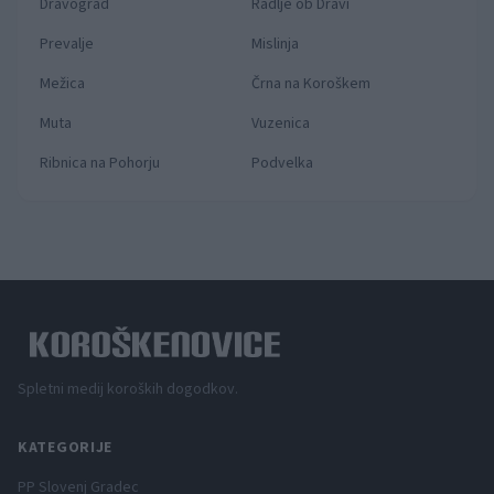
Dravograd
Radlje ob Dravi
Prevalje
Mislinja
Mežica
Črna na Koroškem
Muta
Vuzenica
Ribnica na Pohorju
Podvelka
Spletni medij koroških dogodkov.
KATEGORIJE
PP Slovenj Gradec