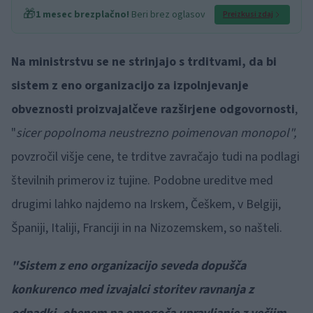
🎁
1 mesec brezplačno!
Beri brez oglasov
Preizkusi zdaj
Na ministrstvu se ne strinjajo s trditvami, da bi
sistem z eno organizacijo za izpolnjevanje
obveznosti proizvajalčeve razširjene odgovornosti
,
"
sicer popolnoma neustrezno poimenovan monopol",
povzročil višje cene, te trditve zavračajo tudi na podlagi
številnih primerov iz tujine. Podobne ureditve med
drugimi lahko najdemo na Irskem, Češkem, v Belgiji,
Španiji, Italiji, Franciji in na Nizozemskem, so našteli.
"Sistem z eno organizacijo seveda dopušča
konkurenco med izvajalci storitev ravnanja z