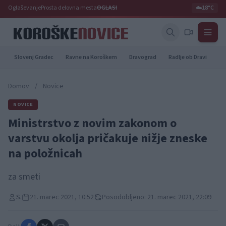
Oglaševanje
Prosta delovna mesta
OGLASI
☁️
18°C
Slovenj Gradec
Ravne na Koroškem
Dravograd
Radlje ob Dravi
Pr
Domov
/
Novice
NOVICE
Ministrstvo z novim zakonom o
varstvu okolja pričakuje nižje zneske
na položnicah
za smeti
S.
21. marec 2021, 10:52
Posodobljeno: 21. marec 2021, 22:09