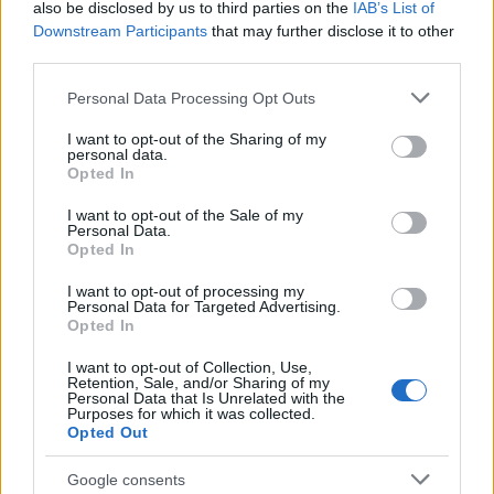
also be disclosed by us to third parties on the
IAB’s List of
druge dejavnosti, ki ni povezana s tem namenom.
Downstream Participants
that may further disclose it to other
Organizacijo naj bi ustanovili, jo imeli v lasti in z
third parties.
njo upravljali le proizvajalci določenih istovrstnih
Please note that this website/app uses one or more Google
Personal Data Processing Opt Outs
services and may gather and store information including but
proizvodov.
not limited to your visit or usage behaviour. You may click to
I want to opt-out of the Sharing of my
personal data.
grant or deny consent to Google and its third-party tags to
Opted In
use your data for below specified purposes in below Google
Razlogi za uveljavitev takšnega sistema so ekonomija
consent section.
I want to opt-out of the Sale of my
obsega in s tem večja ekonomičnost sistema,
Personal Data.
Opted In
poenostavitev sistema za proizvajalce in nasploh, v
I want to opt-out of processing my
takšnem sistemu tudi ni potrebe po vzpostavitvi
Personal Data for Targeted Advertising.
Opted In
koordinacijskega telesa kot v primeru dopuščanja več
I want to opt-out of Collection, Use,
organizacij, poenostavljeno je preverjanje in nadziranje
Retention, Sale, and/or Sharing of my
Personal Data that Is Unrelated with the
izpolnjevanja obveznosti, zagotovljena pa naj bi bila tudi
Purposes for which it was collected.
Opted Out
boljša kvaliteta ravnanja z odpadki. V primeru
Google consents
tekmovanja namreč prihaja do težnje po zmanjševanju