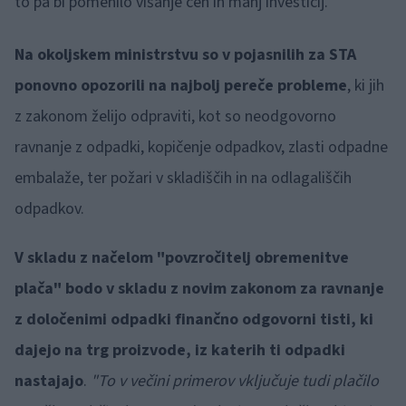
to pa bi pomenilo višanje cen in manj investicij.
Na okoljskem ministrstvu so v pojasnilih za STA
ponovno opozorili na najbolj pereče probleme
, ki jih
z zakonom želijo odpraviti, kot so neodgovorno
ravnanje z odpadki, kopičenje odpadkov, zlasti odpadne
embalaže, ter požari v skladiščih in na odlagališčih
odpadkov.
V skladu z načelom "povzročitelj obremenitve
plača" bodo v skladu z novim zakonom za ravnanje
z določenimi odpadki finančno odgovorni tisti, ki
dajejo na trg proizvode, iz katerih ti odpadki
nastajajo
.
"To v večini primerov vključuje tudi plačilo