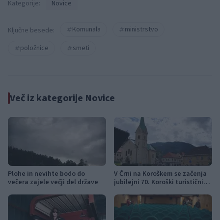
Kategorije:
Novice
Komunala
ministrstvo
Ključne besede:
položnice
smeti
Več iz kategorije Novice
Plohe in nevihte bodo do
V Črni na Koroškem se začenja
večera zajele večji del države
jubilejni 70. Koroški turistični
teden s kar 70 dogodki