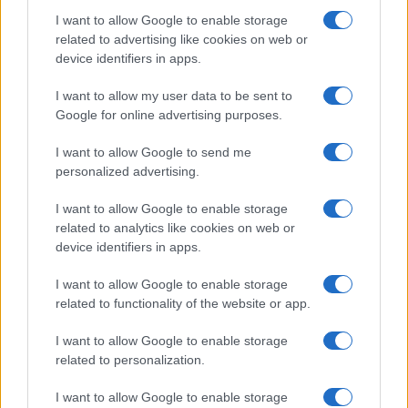
I want to allow Google to enable storage
stroškov, s tem pa tudi usmeritev aktivnosti v zbiranje
related to advertising like cookies on web or
odpadkov, katerih obdelavo je možno zagotavljati z
device identifiers in apps.
manjšimi stroški, v zbiranje v urbanih namesto ruralnih
I want to allow my user data to be sent to
Google for online advertising purposes.
okoljih in podobno.
Nov sistem naj bi tudi povečal
transparentnost in stopnjo nadzora.
I want to allow Google to send me
personalized advertising.
Glede stroškov predlog zakona od organizacije
I want to allow Google to enable storage
related to analytics like cookies on web or
zahteva upoštevanje dejanskih stroškov
device identifiers in apps.
izpolnjevanja obveznosti na stroškovno učinkovit
I want to allow Google to enable storage
način.
Prav tako mora organizacija te stroške
related to functionality of the website or app.
uravnavati glede na trajnost, popravljivost, ponovno
I want to allow Google to enable storage
uporabljivost ali reciklabilnost proizvoda. Zaradi
related to personalization.
preglednosti zaračunavanja teh stroškov mora imeti
I want to allow Google to enable storage