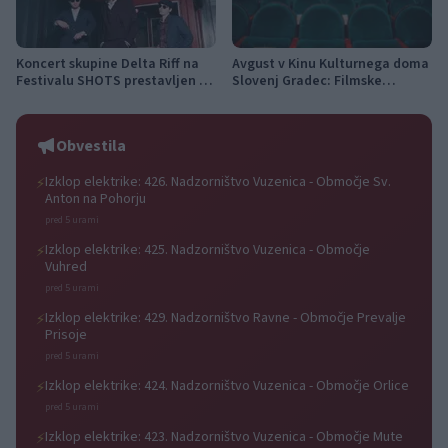
Koncert skupine Delta Riff na
Avgust v Kinu Kulturnega doma
Festivalu SHOTS prestavljen na
Slovenj Gradec: Filmske
jutri
premiere, napete zgodbe in
počitniški kino
Obvestila
Izklop elektrike: 426. Nadzorništvo Vuzenica - Območje Sv.
⚡
Anton na Pohorju
pred 5 urami
Izklop elektrike: 425. Nadzorništvo Vuzenica - Območje
⚡
Vuhred
pred 5 urami
Izklop elektrike: 429. Nadzorništvo Ravne - Območje Prevalje
⚡
Prisoje
pred 5 urami
Izklop elektrike: 424. Nadzorništvo Vuzenica - Območje Orlice
⚡
pred 5 urami
Izklop elektrike: 423. Nadzorništvo Vuzenica - Območje Mute
⚡