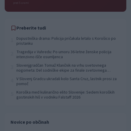
pred 5 urami
Preberite tudi
Dopustniška drama: Policija pričakala letalo s Korošico po
1
pristanku
Tragedija v Vuhredu: Po umoru 36-letne ženske policija
2
intenzivno išče osumljenca
Slovenjgradčan Tomaž Klančnik na vrhu svetovnega
3
nogometa: Del sodniške ekipe za finale svetovnega
prvenstva
V Slovenj Gradcu ukradali kolo Santa Cruz, lastnik prosi za
4
pomoč
Koroška med kulinarično elito Slovenije: Sedem koroških
5
gostinskih hiš v vodniku Falstaff 2026
Novice po občinah