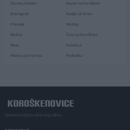
Slovenj Gradec
Ravne na Koroškem
Dravograd
Radlje ob Dravi
Prevalje
Mislinja
Mežica
Črna na Koroškem
Muta
Vuzenica
Ribnica na Pohorju
Podvelka
Spletni medij koroških dogodkov.