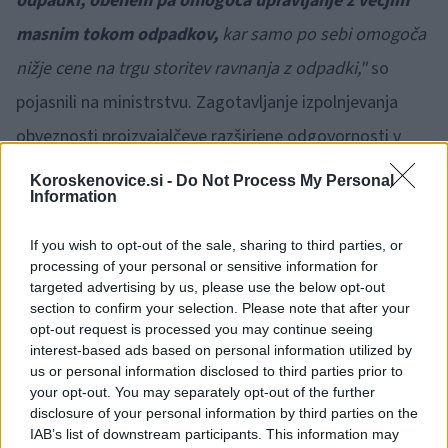
odpadki, obenem pa omogoča upravljanje z večjim
masnim tokom odpadkov,
kar samo po sebi omogoča
nižje cene na trgu storitev ravnanja z odpadki,"
so
pojasnili na ministrstvu. Zagotavljanje izpolnjevanja
obveznosti proizvajalčeve razširjene odgovornosti v
imenu proizvajalcev z eno organizacijo, v skladu z
Koroskenovice.si -
Do Not Process My Personal
Information
strogimi okoljevarstvenimi zahtevami ter jasnimi
odgovornostmi, se je v številnih državah izkazal kot
If you wish to opt-out of the sale, sharing to third parties, or
processing of your personal or sensitive information for
najboljša rešitev, so zatrdili.
targeted advertising by us, please use the below opt-out
section to confirm your selection. Please note that after your
Organizacija, ki bo nosilec skupnega izpolnjevanja
opt-out request is processed you may continue seeing
interest-based ads based on personal information utilized by
obveznosti proizvajalčeve razširjene odgovornosti, bi
us or personal information disclosed to third parties prior to
morala v skladu s predlogom zakona to dejavnost
your opt-out. You may separately opt-out of the further
disclosure of your personal information by third parties on the
opravljati nepridobitno in ne bi smela opravljati nobene
IAB’s list of downstream participants. This information may