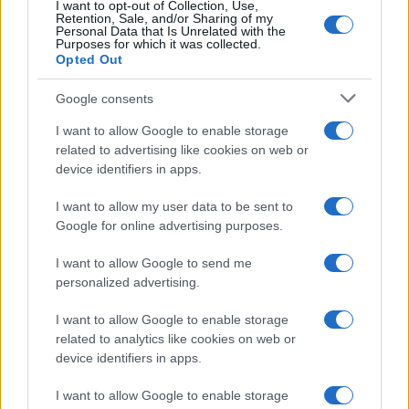
I want to opt-out of Collection, Use,
rasističnimi, diskriminatornimi ali nezakonitimi vsebinami bodo
Retention, Sale, and/or Sharing of my
Personal Data that Is Unrelated with the
odstranjeni.
Pravila komentiranja →
Purposes for which it was collected.
Opted Out
Failed to fetch
Google consents
I want to allow Google to enable storage
related to advertising like cookies on web or
device identifiers in apps.
Občine:
Slovenj Gradec
Ravne na Koroškem
Prevalje
Mežica
Črna na Koroškem
I want to allow my user data to be sent to
Google for online advertising purposes.
Kategorije:
Novice
Novice
Novice
I want to allow Google to send me
personalized advertising.
Koroška
obletnica
UJME
Ključne besede:
I want to allow Google to enable storage
related to analytics like cookies on web or
device identifiers in apps.
Več iz kraja Slovenj Gradec
I want to allow Google to enable storage