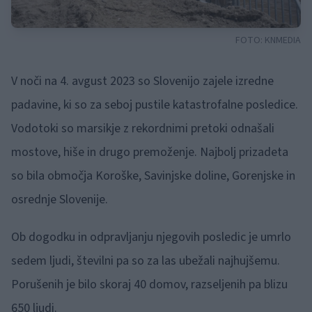
FOTO:
KNMEDIA
V noči na 4. avgust 2023 so Slovenijo zajele izredne
padavine, ki so za seboj pustile katastrofalne posledice.
Vodotoki so marsikje z rekordnimi pretoki odnašali
mostove, hiše in drugo premoženje. Najbolj prizadeta
so bila območja Koroške, Savinjske doline, Gorenjske in
osrednje Slovenije.
Ob dogodku in odpravljanju njegovih posledic je umrlo
sedem ljudi, številni pa so za las ubežali najhujšemu.
Porušenih je bilo skoraj 40 domov, razseljenih pa blizu
650 ljudi.