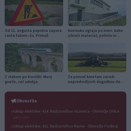
Od 11. avgusta popolna zapora
Kovinska ograja po meri: kako
ceste Falorn–Sv. Primož
izbrati material, polnilo in
izvedbo
Z vlakom po Koroški: Manj
Za pomoč kmetom zaradi
gneče, več udobja
nepredvidljivih dogodkov do
115.000 evrov sredstev
Obvestila
Izklop elektrike: 424. Nadzorništvo Vuzenica - Območje Orlice
⚡
pred 3 urami
Izklop elektrike: 421. Nadzorništvo Ravne - Območje Podkraj
⚡