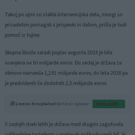
Takoj po ujmi so stekla intervencijska dela, mnogi so
prizadetim pomagali s prispevki in delom, prišla je tudi
pomoč iz tujine.
Skupna škoda zaradi poplav avgusta 2023 je bila
ocenjena na tri milijarde evrov. Do sedaj je država za
obnovo namenila 1,181 milijarde evrov, do leta 2028 pa
je predvidenih še dodatnih 2,5 milijarde evrov.
🎁
1 mesec brezplačno!
Beri brez oglasov
Preizkusi zdaj
V zadnjih dveh letih je država med drugim zagotovila
odškodnine lastnikom v poplavah poškodovanih hiš, ki