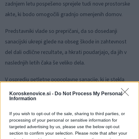
zadnjem letu pospešeno sprejele tudi nove prostorske
akte, ki bodo omogočili gradnjo omenjenih domov.
Predstavniki vlade so prepričani, da so dosedanji
sanacijski ukrepi glede na obseg škode in zahtevnost
del dali odlične rezultate, a hkrati poudarjajo, da jih v
naslednjih letih čaka še veliko dela.
V ospredju petletne popoplavne sanacije, ki je stekla
lani, so trajne rešitve s poudarkom na zagotavljanju
Koroskenovice.si -
Do Not Process My Personal
Information
dolgoročne odpornosti na podnebne spremembe. Med
drugim se bodo posvetili tudi izvedbi zahtevnejših
If you wish to opt-out of the sale, sharing to third parties, or
processing of your personal or sensitive information for
projektov obnove na vodotokih in plazovih,
targeted advertising by us, please use the below opt-out
napovedujejo tudi spremembe zakonodajnih predpisov.
section to confirm your selection. Please note that after your