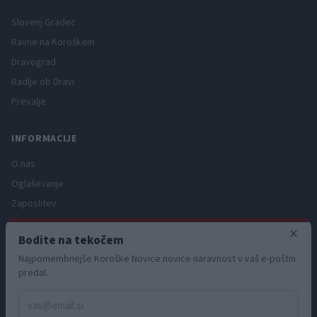
Slovenj Gradec
Ravne na Koroškem
Dravograd
Radlje ob Dravi
Prevalje
INFORMACIJE
O nas
Oglaševanje
Zaposlitev
Pravno obvestilo
×
Bodite na tekočem
Zasebnost in piškotki
Najpomembnejše Koroške Novice novice naravnost v vaš e-poštni
Storitve
predal.
Naročnine
Pogoji uporabe