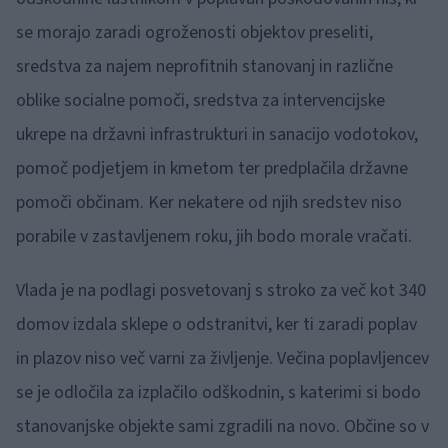
se morajo zaradi ogroženosti objektov preseliti,
sredstva za najem neprofitnih stanovanj in različne
oblike socialne pomoči, sredstva za intervencijske
ukrepe na državni infrastrukturi in sanacijo vodotokov,
pomoč podjetjem in kmetom ter predplačila državne
pomoči občinam. Ker nekatere od njih sredstev niso
porabile v zastavljenem roku, jih bodo morale vračati.
Vlada je na podlagi posvetovanj s stroko za več kot 340
domov izdala sklepe o odstranitvi, ker ti zaradi poplav
in plazov niso več varni za življenje. Večina poplavljencev
se je odločila za izplačilo odškodnin, s katerimi si bodo
stanovanjske objekte sami zgradili na novo. Občine so v