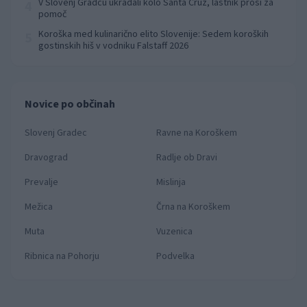
V Slovenj Gradcu ukradali kolo Santa Cruz, lastnik prosi za
4
pomoč
Koroška med kulinarično elito Slovenije: Sedem koroških
5
gostinskih hiš v vodniku Falstaff 2026
Novice po občinah
Slovenj Gradec
Ravne na Koroškem
Dravograd
Radlje ob Dravi
Prevalje
Mislinja
Mežica
Črna na Koroškem
Muta
Vuzenica
Ribnica na Pohorju
Podvelka