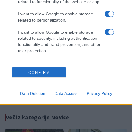
related to functionality of the website or app.
I want to allow Google to enable storage
related to personalization.
I want to allow Google to enable storage
related to security, including authentication
Kovinska ograja po meri: kako
Koroške reke so opazno upadle,
functionality and fraud prevention, and other
izbrati material, polnilo in
zadnja dva tedna skoraj brez
izvedbo
dežja
user protection.
CONFIRM
Po šestih letih se na Gmajno
Brezplačna osvežitev: Skočite v
vrača Dežela škratov
bazen v Slovenj Gradcu in na
Data Deletion
Data Access
Privacy Policy
Ravnah
Več iz kategorije Novice