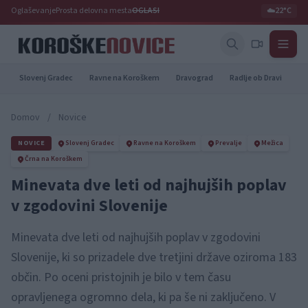
Oglaševanje
Prosta delovna mesta
OGLASI
☁️
22°C
Slovenj Gradec
Ravne na Koroškem
Dravograd
Radlje ob Dravi
Pr
Domov
/
Novice
NOVICE
Slovenj Gradec
Ravne na Koroškem
Prevalje
Mežica
Črna na Koroškem
Minevata dve leti od najhujših poplav
v zgodovini Slovenije
Minevata dve leti od najhujših poplav v zgodovini
Slovenije, ki so prizadele dve tretjini države oziroma 183
občin. Po oceni pristojnih je bilo v tem času
opravljenega ogromno dela, ki pa še ni zaključeno. V