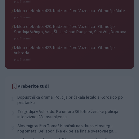
pred 3 urami
Izklop elektrike: 423. Nadzorništvo Vuzenica - Območje Mute
⚡
pred 3 urami
Izklop elektrike: 420. Nadzorništvo Vuzenica - Območje
⚡
Spodnja Vižinga, Vas, Št. Janž nad Radljami, Suhi Vrh, Dobrava
pred 3 urami
Izklop elektrike: 422. Nadzorništvo Vuzenica - Območje
⚡
Vuhreda
pred 3 urami
Preberite tudi
Dopustniška drama: Policija pričakala letalo s Korošico po
1
pristanku
Tragedija v Vuhredu: Po umoru 36-letne ženske policija
2
intenzivno išče osumljenca
Slovenjgradčan Tomaž Klančnik na vrhu svetovnega
3
nogometa: Del sodniške ekipe za finale svetovnega
prvenstva