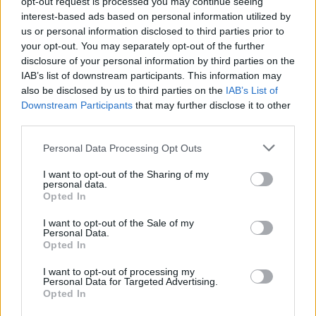
opt-out request is processed you may continue seeing
interest-based ads based on personal information utilized by
Na kritike občin glede dolgih in zapletenih birokratskih
us or personal information disclosed to third parties prior to
your opt-out. You may separately opt-out of the further
postopkov ter počasnem potrjevanju projektov obnove
disclosure of your personal information by third parties on the
medtem pristojni odgovarjajo, da ozko grlo pri izvajanju
IAB’s list of downstream participants. This information may
also be disclosed by us to third parties on the
IAB’s List of
sanacijskih programov predstavljajo omejeni kadrovski
Downstream Participants
that may further disclose it to other
viri na vseh ravneh in posledično tudi slabša kakovost
third parties.
priprave projektov.
Please note that this website/app uses one or more Google
Personal Data Processing Opt Outs
services and may gather and store information including but
not limited to your visit or usage behaviour. You may click to
I want to opt-out of the Sharing of my
Vir: STA
personal data.
grant or deny consent to Google and its third-party tags to
Opted In
use your data for below specified purposes in below Google
consent section.
I want to opt-out of the Sale of my
Personal Data.
Opted In
I want to opt-out of processing my
Opozorilo:
Po 297. členu Kazenskega zakonika je
Personal Data for Targeted Advertising.
Opted In
posameznik kazensko odgovoren za javno spodbujanje
sovraštva, nasilja ali nestrpnosti. Komentarji z žaljivimi,