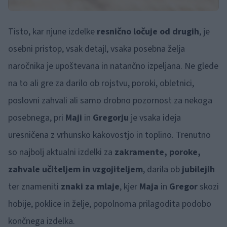
Tisto, kar njune izdelke
resnično ločuje od drugih
, je
osebni pristop, vsak detajl, vsaka posebna želja
naročnika je upoštevana in natančno izpeljana. Ne glede
na to ali gre za darilo ob rojstvu, poroki, obletnici,
poslovni zahvali ali samo drobno pozornost za nekoga
posebnega, pri
Maji
in
Gregorju
je vsaka ideja
uresničena z vrhunsko kakovostjo in toplino. Trenutno
so najbolj aktualni izdelki za
zakramente, poroke,
zahvale učiteljem in vzgojiteljem
, darila ob
jubilejih
ter znameniti
znaki za mlaje
, kjer
Maja
in
Gregor
skozi
hobije, poklice in želje, popolnoma prilagodita podobo
končnega izdelka.