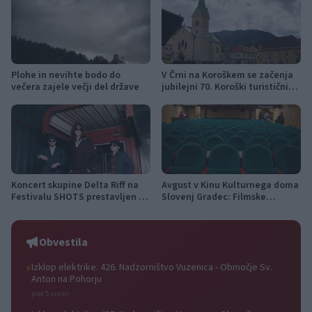
Plohe in nevihte bodo do
V Črni na Koroškem se začenja
večera zajele večji del države
jubilejni 70. Koroški turistični
teden s kar 70 dogodki
Koncert skupine Delta Riff na
Avgust v Kinu Kulturnega doma
Festivalu SHOTS prestavljen na
Slovenj Gradec: Filmske
jutri
premiere, napete zgodbe in
počitniški kino
Obvestila
Izklop elektrike: 426. Nadzorništvo Vuzenica - Območje Sv.
⚡
Anton na Pohorju
pred 5 urami