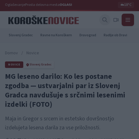
Oglaševanje
Prosta delovna mesta
OGLASI
☁️
18°C
Slovenj Gradec
Ravne na Koroškem
Dravograd
Radlje ob Dravi
Pr
Domov
/
Novice
NOVICE
Slovenj Gradec
MG leseno darilo: Ko les postane
zgodba — ustvarjalni par iz Slovenj
Gradca navdušuje s srčnimi lesenimi
izdelki (FOTO)
Maja in Gregor s srcem in estetsko dovršnostjo
izdelujeta lesena darila za vse priložnosti.