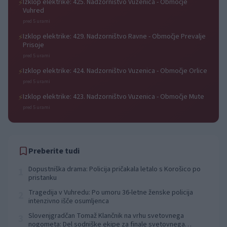
Izklop elektrike: 425. Nadzorništvo Vuzenica - Območje
⚡
Vuhred
pred 5 urami
Izklop elektrike: 429. Nadzorništvo Ravne - Območje Prevalje
⚡
Prisoje
pred 5 urami
Izklop elektrike: 424. Nadzorništvo Vuzenica - Območje Orlice
⚡
pred 5 urami
Izklop elektrike: 423. Nadzorništvo Vuzenica - Območje Mute
⚡
pred 5 urami
Preberite tudi
Dopustniška drama: Policija pričakala letalo s Korošico po
1
pristanku
Tragedija v Vuhredu: Po umoru 36-letne ženske policija
2
intenzivno išče osumljenca
Slovenjgradčan Tomaž Klančnik na vrhu svetovnega
3
nogometa: Del sodniške ekipe za finale svetovnega