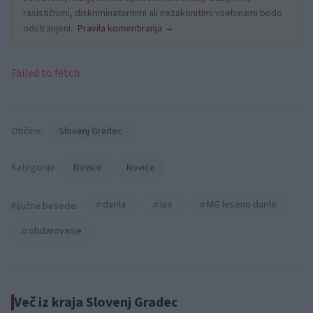
rasističnimi, diskriminatornimi ali nezakonitimi vsebinami bodo
odstranjeni.
Pravila komentiranja →
Failed to fetch
Občine:
Slovenj Gradec
Kategorije:
Novice
Novice
darila
les
MG leseno darilo
Ključne besede:
obdarovanje
Več iz kraja Slovenj Gradec