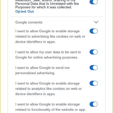
Retention, Sale, and/or Sharing of my
Personal Data that Is Unrelated with the
Purposes for which it was collected.
Opted Out
Google consents
I want to allow Google to enable storage
related to advertising like cookies on web or
device identifiers in apps.
I want to allow my user data to be sent to
Google for online advertising purposes.
I want to allow Google to send me
personalized advertising.
I want to allow Google to enable storage
related to analytics like cookies on web or
device identifiers in apps.
Njuna podjetniška pot se je začela skromno, na
30 m²
I want to allow Google to enable storage
delavnice, ki sta jo po letu in pol razširila na
100 m²
,
related to functionality of the website or app.