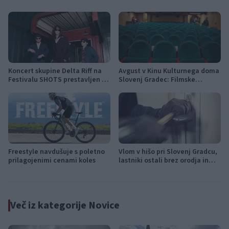
Koncert skupine Delta Riff na
Avgust v Kinu Kulturnega doma
Festivalu SHOTS prestavljen na
Slovenj Gradec: Filmske
jutri
premiere, napete zgodbe in
počitniški kino
Freestyle navdušuje s poletno
Vlom v hišo pri Slovenj Gradcu,
prilagojenimi cenami koles
lastniki ostali brez orodja in
modema
Več iz kategorije Novice