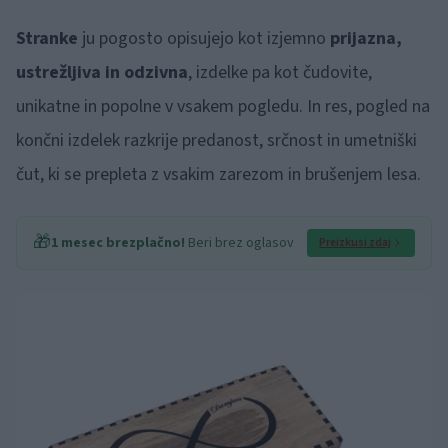
Stranke
ju pogosto opisujejo kot izjemno
prijazna,
ustrežljiva in odzivna
, izdelke pa kot čudovite,
unikatne in popolne v vsakem pogledu. In res, pogled na
končni izdelek razkrije predanost, srčnost in umetniški
čut, ki se prepleta z vsakim zarezom in brušenjem lesa.
🎁
1 mesec brezplačno!
Beri brez oglasov
Preizkusi zdaj