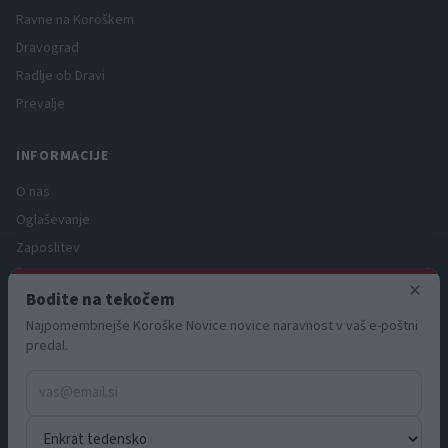
Ravne na Koroškem
Dravograd
Radlje ob Dravi
Prevalje
INFORMACIJE
O nas
Oglaševanje
Zaposlitev
Pravno obvestilo
×
Bodite na tekočem
Zasebnost in piškotki
Najpomembnejše Koroške Novice novice naravnost v vaš e-poštni
Storitve
predal.
Naročnine
Pogoji uporabe
Pravila volilne kampanje