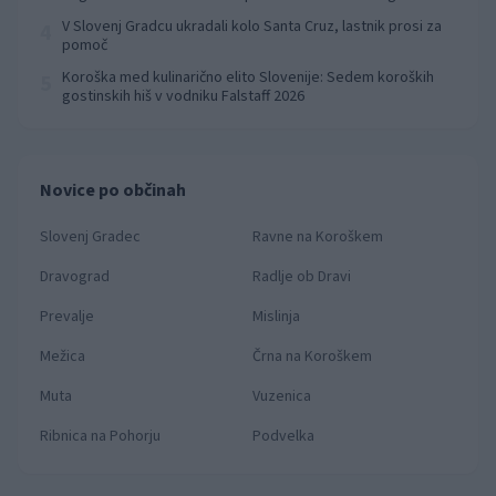
prvenstva
V Slovenj Gradcu ukradali kolo Santa Cruz, lastnik prosi za
4
pomoč
Koroška med kulinarično elito Slovenije: Sedem koroških
5
gostinskih hiš v vodniku Falstaff 2026
Novice po občinah
Slovenj Gradec
Ravne na Koroškem
Dravograd
Radlje ob Dravi
Prevalje
Mislinja
Mežica
Črna na Koroškem
Muta
Vuzenica
Ribnica na Pohorju
Podvelka