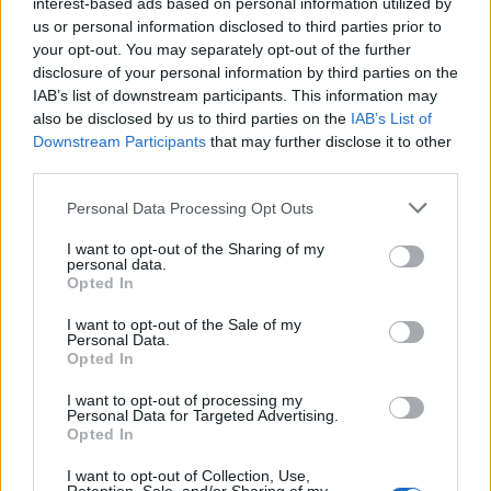
interest-based ads based on personal information utilized by
us or personal information disclosed to third parties prior to
your opt-out. You may separately opt-out of the further
disclosure of your personal information by third parties on the
IAB’s list of downstream participants. This information may
Njuna filozofija temelji na vodilih:
naravno, uporabno,
also be disclosed by us to third parties on the
IAB’s List of
Downstream Participants
that may further disclose it to other
kakovostno, z minimalno količino odpadkov
.
"Delo
third parties.
opravljava z dušo in telesom, skoraj ves čas, morda že
Please note that this website/app uses one or more Google
Personal Data Processing Opt Outs
services and may gather and store information including but
malce preveč
,"
dodaja Maja
v smehu. Zaradi
not limited to your visit or usage behaviour. You may click to
I want to opt-out of the Sharing of my
povečanega povpraševanja redne stranke naročila
personal data.
grant or deny consent to Google and its third-party tags to
Opted In
use your data for below specified purposes in below Google
oddajajo že
tri do šest mesecev vnaprej
, saj sta
Maja
consent section.
I want to opt-out of the Sale of my
in
Gregor
znana po
izjemni odzivnosti
, tudi pri
Personal Data.
Opted In
naročilih v zadnjem hipu.
I want to opt-out of processing my
Personal Data for Targeted Advertising.
Opted In
I want to opt-out of Collection, Use,