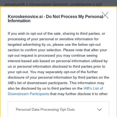
povezanih s slovenskim česnom, pridelanim v isti
dolini kot kuhinja. To je premišljena kremno rumena
Koroskenovice.si -
Do Not Process My Personal
Information
čili paleta, ne običajni rdeči čili, kakršnega vidiš v večini
česnovih omak, in celotna omaka sedi znotraj koroške
If you wish to opt-out of the sale, sharing to third parties, or
processing of your personal or sensitive information for
česnove tradicije, ne ob njej
."
targeted advertising by us, please use the below opt-out
section to confirm your selection. Please note that after your
Garlic Chinense omaka je zgrajena okrog kremno
opt-out request is processed you may continue seeing
interest-based ads based on personal information utilized by
rumene in bele čili palete, okus oblikujejo
us or personal information disclosed to third parties prior to
tradicionalne koroške jedi, bogate s česnom, in
your opt-out. You may separately opt-out of the further
disclosure of your personal information by third parties on the
domača aroma hišne kuhinje.
IAB’s list of downstream participants. This information may
also be disclosed by us to third parties on the
IAB’s List of
Downstream Participants
that may further disclose it to other
"
Mežico smo postavili na evropski čili zemljevid. Iz
third parties.
majhne kuhinje in lastnih ročno izdelanih receptov vse
Please note that this website/app uses one or more Google
Personal Data Processing Opt Outs
do tekmovanja s pridelovalci z vse celine smo prislužili
services and may gather and store information including but