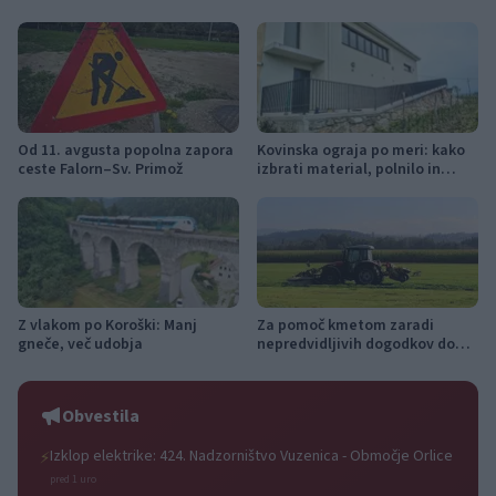
Od 11. avgusta popolna zapora
Kovinska ograja po meri: kako
ceste Falorn–Sv. Primož
izbrati material, polnilo in
izvedbo
Z vlakom po Koroški: Manj
Za pomoč kmetom zaradi
gneče, več udobja
nepredvidljivih dogodkov do
115.000 evrov sredstev
Obvestila
Izklop elektrike: 424. Nadzorništvo Vuzenica - Območje Orlice
⚡
pred 1 uro