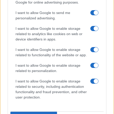
posameznik kazensko odgovoren za javno spodbujanje
Google for online advertising purposes.
sovraštva, nasilja ali nestrpnosti. Komentarji z žaljivimi,
rasističnimi, diskriminatornimi ali nezakonitimi vsebinami bodo
I want to allow Google to send me
odstranjeni.
Pravila komentiranja →
personalized advertising.
I want to allow Google to enable storage
Failed to fetch
related to analytics like cookies on web or
device identifiers in apps.
I want to allow Google to enable storage
Občine:
Mežica
related to functionality of the website or app.
I want to allow Google to enable storage
Kategorije:
Novice
related to personalization.
I want to allow Google to enable storage
bronasta medalja
mežica
Ključne besede:
related to security, including authentication
čili roža
garlic chinense
functionality and fraud prevention, and other
user protection.