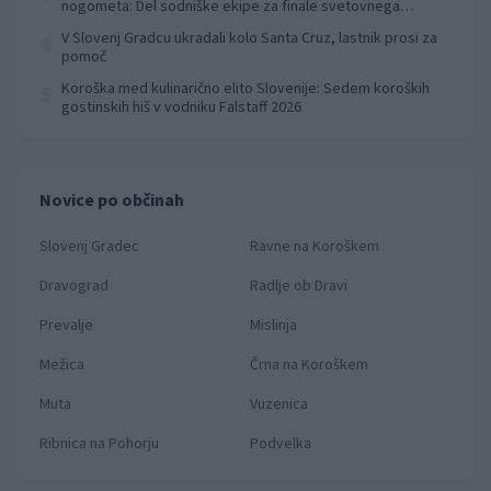
nogometa: Del sodniške ekipe za finale svetovnega
prvenstva
V Slovenj Gradcu ukradali kolo Santa Cruz, lastnik prosi za
4
pomoč
Koroška med kulinarično elito Slovenije: Sedem koroških
5
gostinskih hiš v vodniku Falstaff 2026
Novice po občinah
Slovenj Gradec
Ravne na Koroškem
Dravograd
Radlje ob Dravi
Prevalje
Mislinja
Mežica
Črna na Koroškem
Muta
Vuzenica
Ribnica na Pohorju
Podvelka