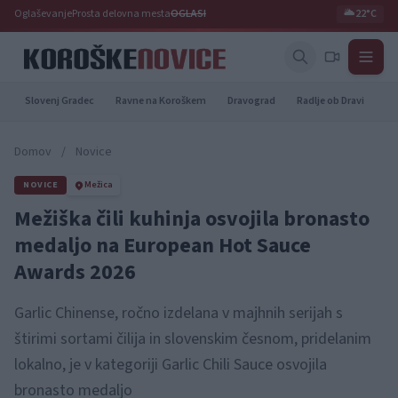
Oglaševanje
Prosta delovna mesta
OGLASI
🌥️
22°C
Slovenj Gradec
Ravne na Koroškem
Dravograd
Radlje ob Dravi
Pr
Domov
/
Novice
NOVICE
Mežica
Mežiška čili kuhinja osvojila bronasto
medaljo na European Hot Sauce
Awards 2026
Garlic Chinense, ročno izdelana v majhnih serijah s
štirimi sortami čilija in slovenskim česnom, pridelanim
lokalno, je v kategoriji Garlic Chili Sauce osvojila
bronasto medaljo