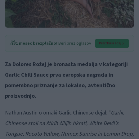
🎁
1 mesec brezplačno!
Beri brez oglasov
Preizkusi zdaj
Za Dolores Rožej je bronasta medalja v kategoriji
Garlic Chili Sauce prva evropska nagrada in
pomembno priznanje za lokalno, avtentično
proizvodnjo.
Nathan Austin o omaki Garlic Chinense dejal: "
Garlic
Chinense stoji na štirih čilijih hkrati, White Devil's
Tongue, Rocoto Yellow, Numex Sunrise in Lemon Drop,