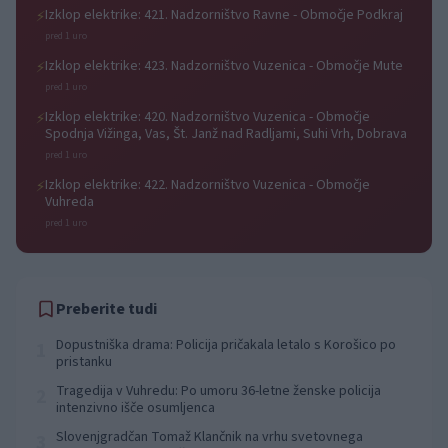
Izklop elektrike: 421. Nadzorništvo Ravne - Območje Podkraj
⚡
pred 1 uro
Izklop elektrike: 423. Nadzorništvo Vuzenica - Območje Mute
⚡
pred 1 uro
Izklop elektrike: 420. Nadzorništvo Vuzenica - Območje
⚡
Spodnja Vižinga, Vas, Št. Janž nad Radljami, Suhi Vrh, Dobrava
pred 1 uro
Izklop elektrike: 422. Nadzorništvo Vuzenica - Območje
⚡
Vuhreda
pred 1 uro
Preberite tudi
Dopustniška drama: Policija pričakala letalo s Korošico po
1
pristanku
Tragedija v Vuhredu: Po umoru 36-letne ženske policija
2
intenzivno išče osumljenca
Slovenjgradčan Tomaž Klančnik na vrhu svetovnega
3