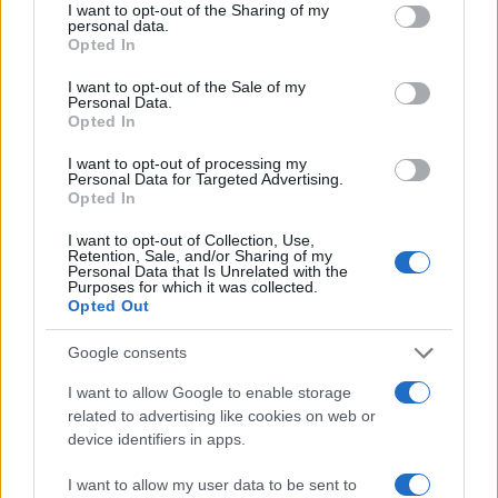
not limited to your visit or usage behaviour. You may click to
I want to opt-out of the Sharing of my
bron v kategoriji Garlic. To je dokaz, da lahko strast,
personal data.
grant or deny consent to Google and its third-party tags to
Opted In
use your data for below specified purposes in below Google
vztrajnost in predanost stojijo z ramo ob rami z
consent section.
I want to opt-out of the Sale of my
najboljšimi v Evropi. To priznanje smo si resnično
Personal Data.
Opted In
prislužili in daje nam še več zagona, da ustvarjamo z
I want to opt-out of processing my
večjo strastjo in ambicijo tudi v prihodnje,
" je ob
Personal Data for Targeted Advertising.
Opted In
priznanju dejala
Dolores Rožej iz ČILI ROŽE.
I want to opt-out of Collection, Use,
Retention, Sale, and/or Sharing of my
Iskrene čestitke.
Personal Data that Is Unrelated with the
Purposes for which it was collected.
Opted Out
Vir: Čili Roža
Google consents
I want to allow Google to enable storage
related to advertising like cookies on web or
device identifiers in apps.
Opozorilo:
Po 297. členu Kazenskega zakonika je
I want to allow my user data to be sent to