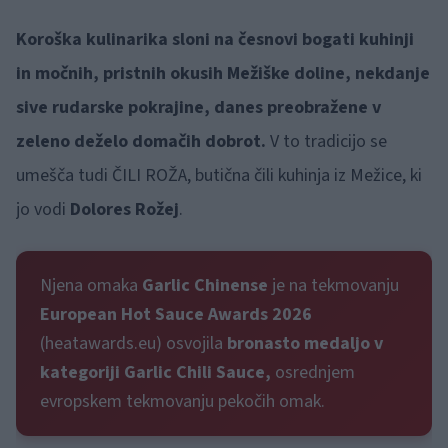
Koroška kulinarika sloni na česnovi bogati kuhinji
in močnih, pristnih okusih Mežiške doline, nekdanje
sive rudarske pokrajine, danes preobražene v
zeleno deželo domačih dobrot.
V to tradicijo se
umešča tudi ČILI ROŽA, butična čili kuhinja iz Mežice, ki
jo vodi
Dolores Rožej
.
Njena omaka
Garlic Chinense
je na tekmovanju
European Hot Sauce Awards 2026
(heatawards.eu) osvojila
bronasto medaljo v
kategoriji Garlic Chili Sauce,
osrednjem
evropskem tekmovanju pekočih omak.