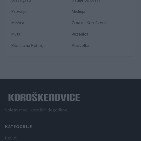
Dravograd
Radlje ob Dravi
Prevalje
Mislinja
Mežica
Črna na Koroškem
Muta
Vuzenica
Ribnica na Pohorju
Podvelka
Spletni medij koroških dogodkov.
KATEGORIJE
DeSUS