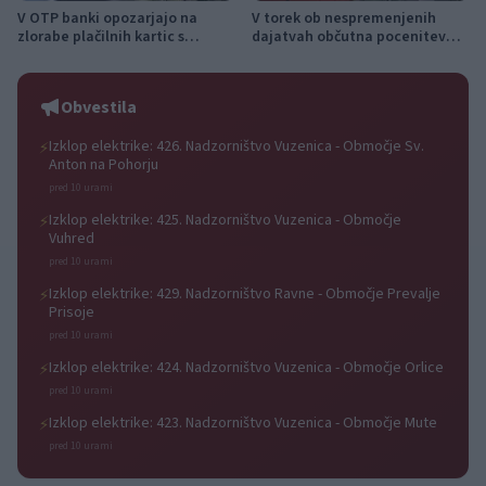
V OTP banki opozarjajo na
V torek ob nespremenjenih
zlorabe plačilnih kartic s
dajatvah občutna pocenitev
skimmingom
goriv
Obvestila
Izklop elektrike: 426. Nadzorništvo Vuzenica - Območje Sv.
⚡
Anton na Pohorju
pred 10 urami
Izklop elektrike: 425. Nadzorništvo Vuzenica - Območje
⚡
Vuhred
pred 10 urami
Izklop elektrike: 429. Nadzorništvo Ravne - Območje Prevalje
⚡
Prisoje
pred 10 urami
Izklop elektrike: 424. Nadzorništvo Vuzenica - Območje Orlice
⚡
pred 10 urami
Izklop elektrike: 423. Nadzorništvo Vuzenica - Območje Mute
⚡
pred 10 urami