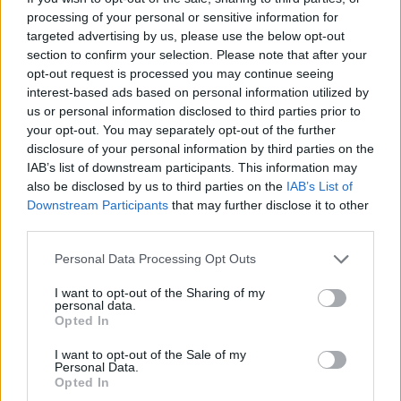
processing of your personal or sensitive information for
targeted advertising by us, please use the below opt-out
section to confirm your selection. Please note that after your
opt-out request is processed you may continue seeing
interest-based ads based on personal information utilized by
Opozorilo:
Po 297. členu Kazenskega zakonika je
us or personal information disclosed to third parties prior to
posameznik kazensko odgovoren za javno spodbujanje
your opt-out. You may separately opt-out of the further
sovraštva, nasilja ali nestrpnosti. Komentarji z žaljivimi,
disclosure of your personal information by third parties on the
rasističnimi, diskriminatornimi ali nezakonitimi vsebinami bodo
IAB’s list of downstream participants. This information may
odstranjeni.
Pravila komentiranja →
also be disclosed by us to third parties on the
IAB’s List of
Downstream Participants
that may further disclose it to other
third parties.
Failed to fetch
Please note that this website/app uses one or more Google
Personal Data Processing Opt Outs
services and may gather and store information including but
not limited to your visit or usage behaviour. You may click to
I want to opt-out of the Sharing of my
personal data.
Občine:
Ravne na Koroškem
grant or deny consent to Google and its third-party tags to
Opted In
use your data for below specified purposes in below Google
consent section.
I want to opt-out of the Sale of my
Kategorije:
Novice
Novice
Personal Data.
Opted In