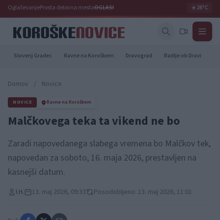
Oglaševanje
Prosta delovna mesta
OGLASI
☀️
26°C
Slovenj Gradec
Ravne na Koroškem
Dravograd
Radlje ob Dravi
Pr
Domov
/
Novice
NOVICE
Ravne na Koroškem
Malčkovega teka ta vikend ne bo
Zaradi napovedanega slabega vremena bo Malčkov tek,
napovedan za soboto, 16. maja 2026, prestavljen na
kasnejši datum.
I.H.
13. maj 2026, 09:33
Posodobljeno: 13. maj 2026, 11:01