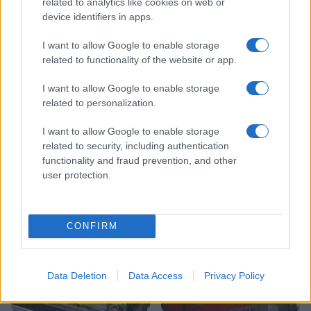
related to analytics like cookies on web or
device identifiers in apps.
Koroške reke so opazno upadle,
Z vlakom po Koroški: Manj
zadnja dva tedna skoraj brez
gneče, več udobja
I want to allow Google to enable storage
dežja
related to functionality of the website or app.
I want to allow Google to enable storage
Več iz kategorije Novice
related to personalization.
I want to allow Google to enable storage
related to security, including authentication
functionality and fraud prevention, and other
user protection.
(VIDEO) Štorklje obiskale
Vreme: Pred nami spet teden
travnik v Mislinjski Dobravi,
vročine, možne so nevihte
CONFIRM
Slovenija pa beleži rekordno
leto
Data Deletion
Data Access
Privacy Policy