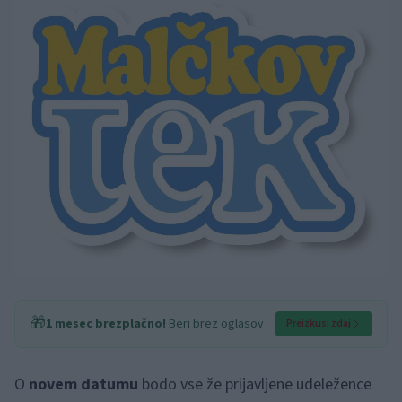
🎁
1 mesec brezplačno!
Beri brez oglasov
Preizkusi zdaj
O
novem datumu
bodo vse že prijavljene udeležence