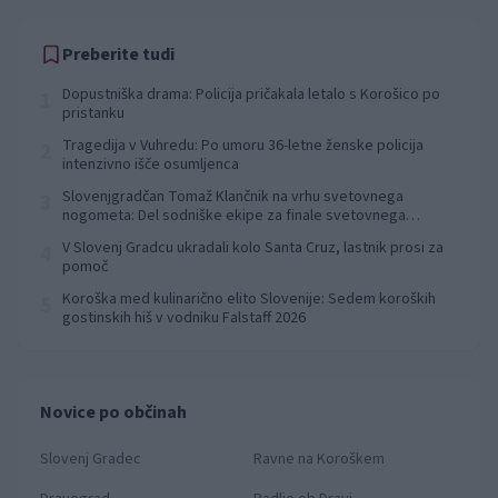
Preberite tudi
Dopustniška drama: Policija pričakala letalo s Korošico po
1
pristanku
Tragedija v Vuhredu: Po umoru 36-letne ženske policija
2
intenzivno išče osumljenca
Slovenjgradčan Tomaž Klančnik na vrhu svetovnega
3
nogometa: Del sodniške ekipe za finale svetovnega
prvenstva
V Slovenj Gradcu ukradali kolo Santa Cruz, lastnik prosi za
4
pomoč
Koroška med kulinarično elito Slovenije: Sedem koroških
5
gostinskih hiš v vodniku Falstaff 2026
Novice po občinah
Slovenj Gradec
Ravne na Koroškem