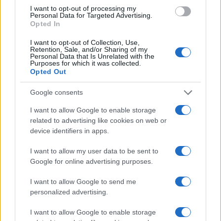
grajski park ravne
malčkov šport
Ključne besede:
I want to opt-out of processing my
Personal Data for Targeted Advertising.
organizacija
slabo vreme
vreme
Opted In
malčkov tek
nov termin
izvedba
I want to opt-out of Collection, Use,
Retention, Sale, and/or Sharing of my
Personal Data that Is Unrelated with the
Purposes for which it was collected.
Opted Out
Več iz kraja Ravne na Koroškem
Google consents
I want to allow Google to enable storage
related to advertising like cookies on web or
device identifiers in apps.
I want to allow my user data to be sent to
Google for online advertising purposes.
Freestyle navdušuje s poletno
Kovinska ograja po meri: kako
prilagojenimi cenami koles
izbrati material, polnilo in
I want to allow Google to send me
izvedbo
personalized advertising.
I want to allow Google to enable storage