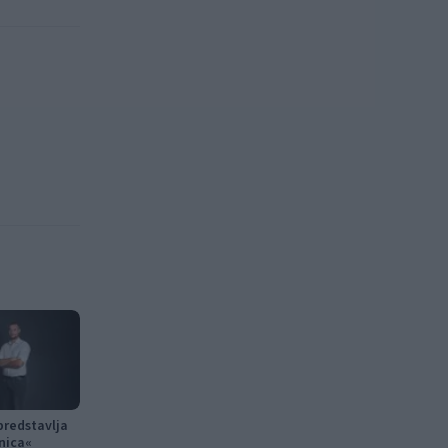
predstavlja
nica«