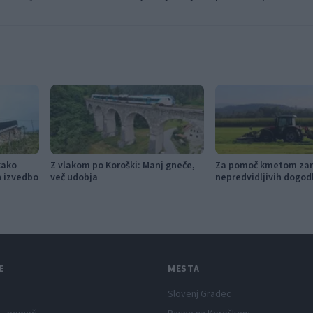
festival narodno-zabavne glasbe
kako
Z vlakom po Koroški: Manj gneče,
Za pomoč kmetom zar
in izvedbo
več udobja
nepredvidljivih dogod
115.000 evrov sredste
E
MESTA
Slovenj Gradec