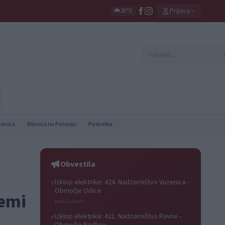
Prijava
🌥️
25°C
zenica
Ribnica na Pohorju
Podvelka
Obvestila
Izklop elektrike: 424. Nadzorništvo Vuzenica -
⚡
Območje Orlice
zemi
pred 21 urami
Izklop elektrike: 421. Nadzorništvo Ravne -
⚡