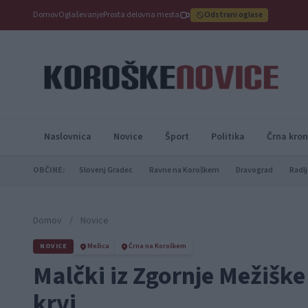
Domov
Oglaševanje
Prosta delovna mesta
Odstrani oglase
Naslovnica
Novice
Šport
Politika
Črna kron
OBČINE:
Slovenj Gradec
Ravne na Koroškem
Dravograd
Radlj
Domov
/
Novice
NOVICE
Mežica
Črna na Koroškem
Malčki iz Zgornje Mežiške
krvi