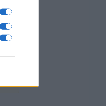
na
sti.