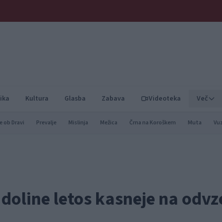
ika
Kultura
Glasba
Zabava
Videoteka
Več
e ob Dravi
Prevalje
Mislinja
Mežica
Črna na Koroškem
Muta
Vu
 doline letos kasneje na odv