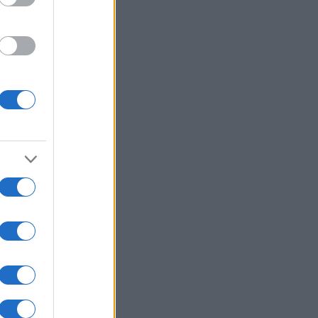
val
usi zdaj
a,