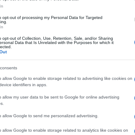
In
juniju. Pridobili so tudi nabor otrok, ki so letos kandidati za
to opt-out of processing my Personal Data for Targeted
ing.
oci, stari od
24 do 48 mesecev
, ki prihajajo iz občin Črna na
In
o opt-out of Collection, Use, Retention, Sale, and/or Sharing
ersonal Data that Is Unrelated with the Purposes for which it
lected.
Out
em
Zdravstvenega doma Ravne na Koroškem,
kdaj bo delo
consents
kakšen način odvzem izvesti.
"V idealnih razmerah bi morda
četku jeseni,"
o allow Google to enable storage related to advertising like cookies on
so za STA pojasnili na ravenski območni enoti
evice identifiers in apps.
o allow my user data to be sent to Google for online advertising
s.
Preizk
to allow Google to send me personalized advertising.
arnega praga, saj je kakršnakoli koncentracija zdravju škodljiv
o allow Google to enable storage related to analytics like cookies on