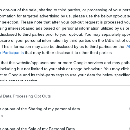
ituta za javno zdravje vsako leto spomladi povabi mal
to opt-out of the sale, sharing to third parties, or processing of your per
formation for targeted advertising by us, please use the below opt-out s
zem krvi za preverjanje vsebnosti svinca. Tudi letos
r selection. Please note that after your opt-out request is processed y
i epidemije novega koronavirusa potekali kasneje. Mor
eing interest-based ads based on personal information utilized by us or
disclosed to third parties prior to your opt-out. You may separately opt-
losure of your personal information by third parties on the IAB’s list of
. This information may also be disclosed by us to third parties on the
IA
Participants
that may further disclose it to other third parties.
anje kakovosti okolja v Zgornji Mežiški dolini, ki je
 that this website/app uses one or more Google services and may gath
including but not limited to your visit or usage behaviour. You may click 
naliz vsebnosti svinca v krvi otrok veljajo za enega od
 to Google and its third-party tags to use your data for below specifi
ogle consent section.
i jih država od leta 2008 financira v občinah Črna na Korošk
l Data Processing Opt Outs
štituta za javno zdravje (NIJZ)
odvzeme načrtovala po
o opt-out of the Sharing of my personal data.
In
letih bistveno bolj kakovostna, če je vedno uporabljena ista
o opt-out of the Sale of my Personal Data.