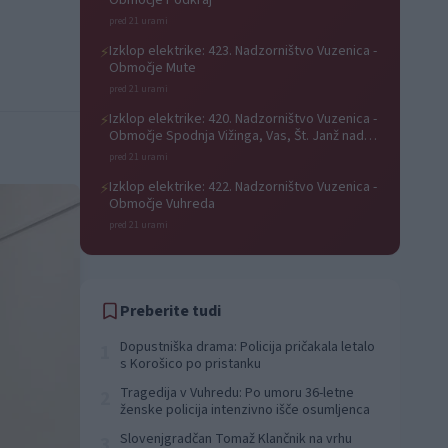
Območje Podkraj
pred 21 urami
Izklop elektrike: 423. Nadzorništvo Vuzenica -
⚡
Območje Mute
pred 21 urami
Izklop elektrike: 420. Nadzorništvo Vuzenica -
⚡
Območje Spodnja Vižinga, Vas, Št. Janž nad
Radljami, Suhi Vrh, Dobrava
pred 21 urami
Izklop elektrike: 422. Nadzorništvo Vuzenica -
⚡
Območje Vuhreda
pred 21 urami
Preberite tudi
Dopustniška drama: Policija pričakala letalo
1
s Korošico po pristanku
Tragedija v Vuhredu: Po umoru 36-letne
2
ženske policija intenzivno išče osumljenca
Slovenjgradčan Tomaž Klančnik na vrhu
3