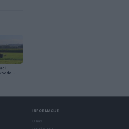
adi
kov do
v
INFORMACIJE
O nas