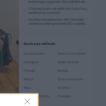
svetovnega nogometa: Del sodniške ekipe
za finale svetovnega prvenstva
V Slovenj Gradcu ukradali kolo Santa Cruz,
4
lastnik prosi za pomoč
Koroška med kulinarično elito Slovenije:
5
Sedem koroških gostinskih hiš v vodniku
Falstaff 2026
Novice po občinah
Slovenj Gradec
Ravne na Koroškem
Dravograd
Radlje ob Dravi
Prevalje
Mislinja
Mežica
Črna na Koroškem
Muta
Vuzenica
Ribnica na Pohorju
Podvelka