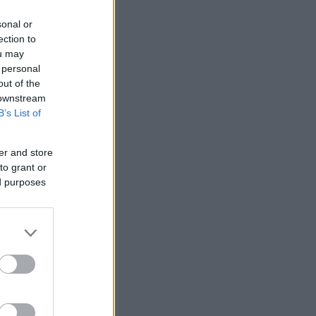
čke
sonal or
ection to
ou may
da
 personal
out of the
 downstream
B’s List of
er and store
to grant or
ed purposes
em