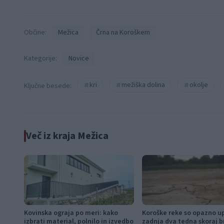
Občine:
Mežica
Črna na Koroškem
Kategorije:
Novice
kri
mežiška dolina
okolje
Ključne besede:
Več iz kraja Mežica
Kovinska ograja po meri: kako
Koroške reke so opazno u
izbrati material, polnilo in izvedbo
zadnja dva tedna skoraj b