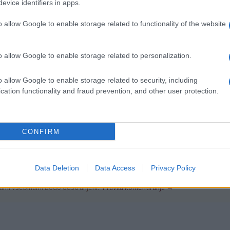
evice identifiers in apps.
 svinca na liter krvi, od tam naprej se ta opisuje kot poviša
o allow Google to enable storage related to functionality of the website
Zgornje Mežiške doline je, da ima več kot 95 odstotkov otrok
o allow Google to enable storage related to personalization.
o allow Google to enable storage related to security, including
ede na odziv so vzorce odvzeli pri
87 otrocih
. Izmerjene
cation functionality and fraud prevention, and other user protection.
ovišane vrednosti so ugotovili pri
štirih otrocih.
CONFIRM
Data Deletion
Data Access
Privacy Policy
k kazensko odgovoren za javno spodbujanje sovraštva, nasilja ali nestrpno
nitimi vsebinami bodo odstranjeni.
Pravila komentiranja →