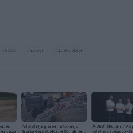
otroci
zdravje
zdravo okolje
padle,
Pol stoletja glasbe na tromeji:
(VIDEO) Skupina iTAK 
rez dežja
Graška Gora obeležuje 50. jubilejni
poletno uspešnico »Sr