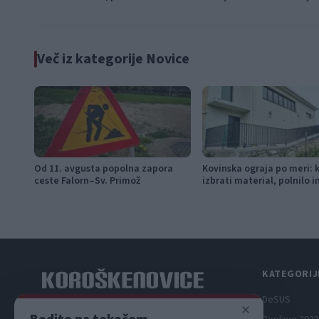
Več iz kategorije Novice
Od 11. avgusta popolna zapora
Kovinska ograja po meri: 
ceste Falorn–Sv. Primož
izbrati material, polnilo 
KATEGORIJ
DeSUS
×
Spletni medij koroških dogodkov.