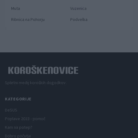
Muta
Vuzenica
Ribnica na Pohorju
Podvelka
Spletni medij koroških dogodkov.
KATEGORIJE
DeSUS
Poplave 2023 - pomoč
Kam na potep?
Dobro počutje