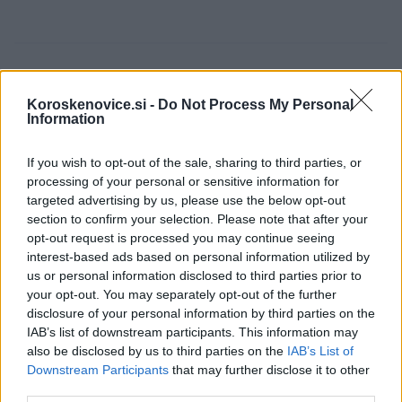
Opozorilo:
Po 297. členu Kazenskega zakonika je
Koroskenovice.si -
Do Not Process My Personal
posameznik kazensko odgovoren za javno spodbujanje
Information
sovraštva, nasilja ali nestrpnosti. Komentarji z žaljivimi,
rasističnimi, diskriminatornimi ali nezakonitimi vsebinami bodo
If you wish to opt-out of the sale, sharing to third parties, or
odstranjeni.
Pravila komentiranja →
processing of your personal or sensitive information for
targeted advertising by us, please use the below opt-out
section to confirm your selection. Please note that after your
Failed to fetch
opt-out request is processed you may continue seeing
interest-based ads based on personal information utilized by
us or personal information disclosed to third parties prior to
your opt-out. You may separately opt-out of the further
Kategorije:
Novice
disclosure of your personal information by third parties on the
IAB’s list of downstream participants. This information may
also be disclosed by us to third parties on the
IAB’s List of
KOŠARKA
Luka Dončič
Ključne besede:
Downstream Participants
that may further disclose it to other
nagrada
third parties.