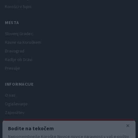
Korošci v tujini
MESTA
Slovenj Gradec
Ravne na Koroškem
Dravograd
Radlje ob Dravi
Prevalje
INFORMACIJE
O nas
Oglaševanje
Zaposlitev
Pravno obvestilo
×
Bodite na tekočem
Zasebnost in piškotki
Najpomembnejše Koroške Novice novice naravnost v vaš e-poštni