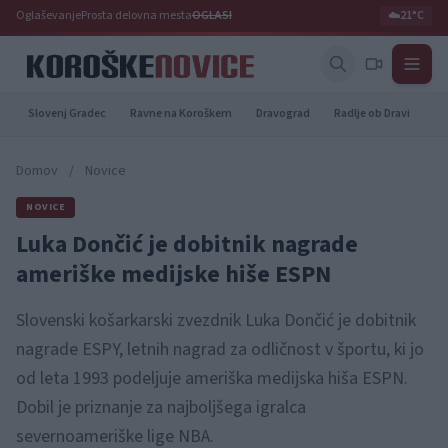
Oglaševanje
Prosta delovna mesta
OGLASI
☁️
21°C
Slovenj Gradec
Ravne na Koroškem
Dravograd
Radlje ob Dravi
Pr
Domov
/
Novice
NOVICE
Luka Dončić je dobitnik nagrade
ameriške medijske hiše ESPN
Slovenski košarkarski zvezdnik Luka Dončić je dobitnik
nagrade ESPY, letnih nagrad za odličnost v športu, ki jo
od leta 1993 podeljuje ameriška medijska hiša ESPN.
Dobil je priznanje za najboljšega igralca
severnoameriške lige NBA.