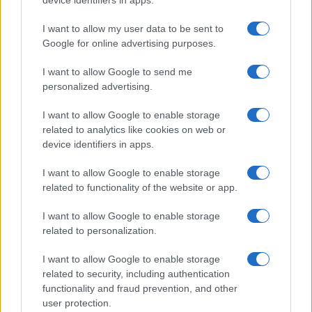
device identifiers in apps.
Obvestila
I want to allow my user data to be sent to
Google for online advertising purposes.
Izklop elektrike: 424. Nadzorništvo Vuzenica - Območje Orlice
⚡
pred 3 urami
I want to allow Google to send me
Izklop elektrike: 421. Nadzorništvo Ravne - Območje Podkraj
⚡
personalized advertising.
pred 3 urami
I want to allow Google to enable storage
Izklop elektrike: 423. Nadzorništvo Vuzenica - Območje Mute
⚡
related to analytics like cookies on web or
pred 3 urami
device identifiers in apps.
Izklop elektrike: 420. Nadzorništvo Vuzenica - Območje
⚡
Spodnja Vižinga, Vas, Št. Janž nad Radljami, Suhi Vrh, Dobrava
I want to allow Google to enable storage
pred 3 urami
related to functionality of the website or app.
Izklop elektrike: 422. Nadzorništvo Vuzenica - Območje
⚡
Vuhreda
I want to allow Google to enable storage
pred 3 urami
related to personalization.
I want to allow Google to enable storage
related to security, including authentication
Preberite tudi
functionality and fraud prevention, and other
user protection.