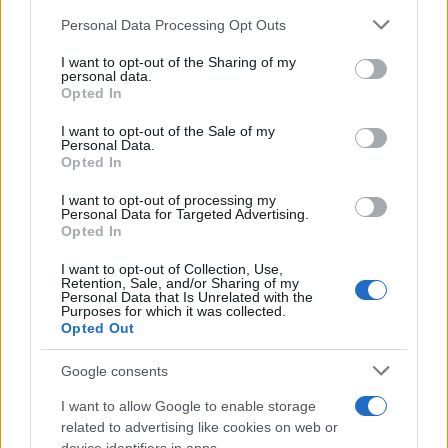
Please note that this website/app uses one or more Google
Personal Data Processing Opt Outs
services and may gather and store information including but
not limited to your visit or usage behaviour. You may click to
I want to opt-out of the Sharing of my
personal data.
Več iz kategorije Novice
grant or deny consent to Google and its third-party tags to
Opted In
use your data for below specified purposes in below Google
consent section.
I want to opt-out of the Sale of my
Personal Data.
Opted In
I want to opt-out of processing my
Personal Data for Targeted Advertising.
Opted In
Od 11. avgusta popolna zapora
Kovinska ograja po meri: kako
ceste Falorn–Sv. Primož
izbrati material, polnilo in
I want to opt-out of Collection, Use,
izvedbo
Retention, Sale, and/or Sharing of my
Personal Data that Is Unrelated with the
Purposes for which it was collected.
Opted Out
Google consents
Z vlakom po Koroški: Manj
Za pomoč kmetom zaradi
I want to allow Google to enable storage
gneče, več udobja
nepredvidljivih dogodkov do
related to advertising like cookies on web or
115.000 evrov sredstev