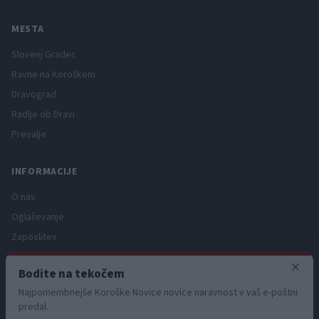
MESTA
Slovenj Gradec
Ravne na Koroškem
Dravograd
Radlje ob Dravi
Prevalje
INFORMACIJE
O nas
Oglaševanje
Zaposlitev
Pravno obvestilo
×
Bodite na tekočem
Zasebnost in piškotki
Najpomembnejše Koroške Novice novice naravnost v vaš e-poštni
Storitve
predal.
Naročnine