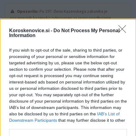
Opozorilo:
Po 297. členu Kazenskega zakonika je
posameznik kazensko odgovoren za javno spodbujanje
sovraštva, nasilja ali nestrpnosti. Komentarji z žaljivimi,
Koroskenovice.si -
Do Not Process My Personal
rasističnimi, diskriminatornimi ali nezakonitimi vsebinami bodo
Information
odstranjeni.
Pravila komentiranja →
If you wish to opt-out of the sale, sharing to third parties, or
processing of your personal or sensitive information for
Failed to fetch
targeted advertising by us, please use the below opt-out
section to confirm your selection. Please note that after your
opt-out request is processed you may continue seeing
interest-based ads based on personal information utilized by
Občine:
Dravograd
us or personal information disclosed to third parties prior to
your opt-out. You may separately opt-out of the further
Kategorije:
Novice
Novice
disclosure of your personal information by third parties on the
IAB’s list of downstream participants. This information may
also be disclosed by us to third parties on the
IAB’s List of
božičkov nabiralnik
cerkev sv. Vida
Ključne besede:
Downstream Participants
that may further disclose it to other
občina dravograd
otvoritev
third parties.