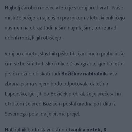
Najbolj čaroben mesec v letu je skoraj pred vrati. Naše
misli že bežijo k najlepšim praznikom v letu, ki prikličejo
nasmeh na obraz tudi našim najmlajšim, tudi zaradi
dobrih mož, ki jih obiščejo.
Vonj po cimetu, slastnih piškotih, čarobnem prahu in še
čim se bo širil tudi skozi ulice Dravograda, kjer bo letos
prvič možno obiskati tudi
Božičkov nabiralnik.
Vsa
zbrana pisma v njem bodo odpotovala daleč na
Laponsko, kjer jih bo Božiček prebral, želje prečesal in
otrokom še pred Božičem poslal uradna potrdila iz
Severnega pola, da je pisma prejel.
Nabiralnik bodo slavnostno otvorili
v petek, 8.