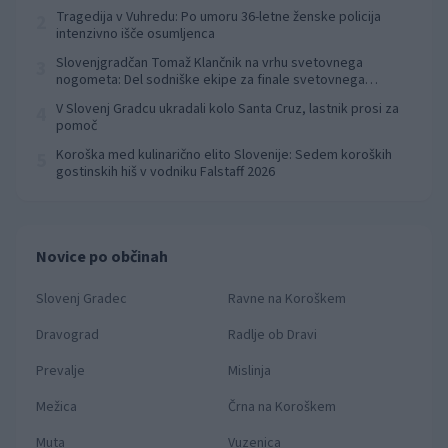
Tragedija v Vuhredu: Po umoru 36-letne ženske policija
2
intenzivno išče osumljenca
Slovenjgradčan Tomaž Klančnik na vrhu svetovnega
3
nogometa: Del sodniške ekipe za finale svetovnega
prvenstva
V Slovenj Gradcu ukradali kolo Santa Cruz, lastnik prosi za
4
pomoč
Koroška med kulinarično elito Slovenije: Sedem koroških
5
gostinskih hiš v vodniku Falstaff 2026
Novice po občinah
Slovenj Gradec
Ravne na Koroškem
Dravograd
Radlje ob Dravi
Prevalje
Mislinja
Mežica
Črna na Koroškem
Muta
Vuzenica