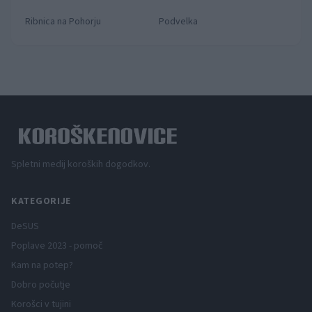
Ribnica na Pohorju
Podvelka
Spletni medij koroških dogodkov.
KATEGORIJE
DeSUS
Poplave 2023 - pomoč
Kam na potep?
Dobro počutje
Korošci v tujini