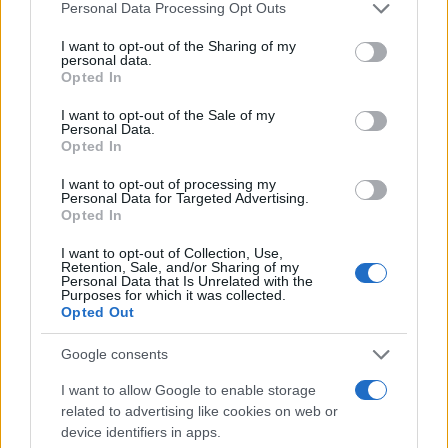
Please note that this website/app uses one or more Google
Personal Data Processing Opt Outs
services and may gather and store information including but
not limited to your visit or usage behaviour. You may click to
I want to opt-out of the Sharing of my
personal data.
Več iz kraja Dravograd
grant or deny consent to Google and its third-party tags to
Opted In
use your data for below specified purposes in below Google
consent section.
I want to opt-out of the Sale of my
Personal Data.
Opted In
I want to opt-out of processing my
Personal Data for Targeted Advertising.
Opted In
Koroška slavi državne prvake v
Freestyle navdušuje s poletno
košarki 3x3: V Dravogradu
prilagojenimi cenami koles
I want to opt-out of Collection, Use,
pripravljajo sprejem
Retention, Sale, and/or Sharing of my
košarkarjev
Personal Data that Is Unrelated with the
Purposes for which it was collected.
Opted Out
Google consents
Do novembra zaradi sanacije
Kovinska ograja po meri: kako
I want to allow Google to enable storage
delna zapora občinske ceste v
izbrati material, polnilo in
related to advertising like cookies on web or
Dravogradu
izvedbo
device identifiers in apps.