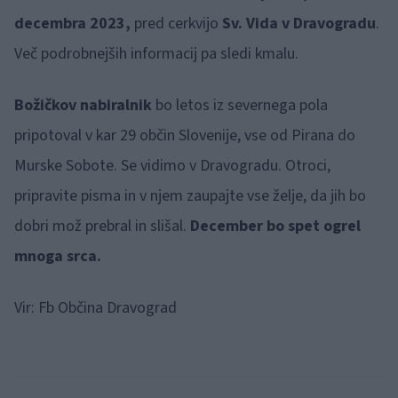
decembra 2023,
pred cerkvijo
Sv. Vida
v Dravogradu
.
Več podrobnejših informacij pa sledi kmalu.
Božičkov nabiralnik
bo letos iz severnega pola
pripotoval v kar 29 občin Slovenije, vse od Pirana do
Murske Sobote. Se vidimo v Dravogradu. Otroci,
pripravite pisma in v njem zaupajte vse želje, da jih bo
dobri mož prebral in slišal.
December bo spet ogrel
mnoga srca.
Vir: Fb Občina Dravograd