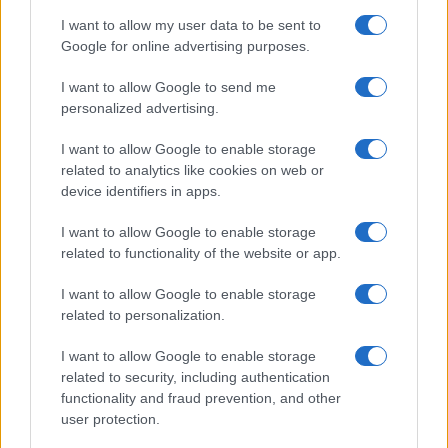
I want to allow my user data to be sent to
Več iz kategorije Novice
Google for online advertising purposes.
I want to allow Google to send me
personalized advertising.
I want to allow Google to enable storage
related to analytics like cookies on web or
device identifiers in apps.
V OTP banki opozarjajo na
V torek ob nespremenjenih
zlorabe plačilnih kartic s
dajatvah občutna pocenitev
skimmingom
goriv
I want to allow Google to enable storage
related to functionality of the website or app.
I want to allow Google to enable storage
related to personalization.
Na Koroško prihaja
Plohe in nevihte bodo do
I want to allow Google to enable storage
avtomobilski spektakel:
večera zajele večji del države
related to security, including authentication
Rohnenje motorjev, dvoboji na
functionality and fraud prevention, and other
progah in atraktivni Car Meet
user protection.
Obvestila