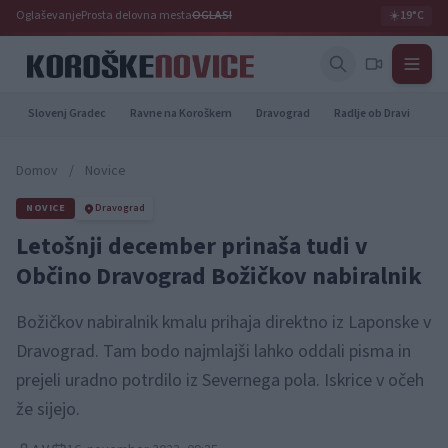
Oglaševanje
Prosta delovna mesta
OGLASI
☀️
19°C
Slovenj Gradec
Ravne na Koroškem
Dravograd
Radlje ob Dravi
Pr
Domov
/
Novice
NOVICE
Dravograd
Letošnji december prinaša tudi v
Občino Dravograd Božičkov nabiralnik
Božičkov nabiralnik kmalu prihaja direktno iz Laponske v
Dravograd. Tam bodo najmlajši lahko oddali pisma in
prejeli uradno potrdilo iz Severnega pola. Iskrice v očeh
že sijejo.