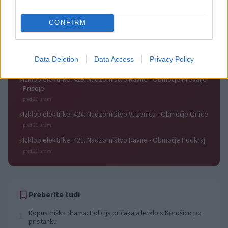
Izklop elektrike: 426. Nadzorništvo Vuzenica - Območje Sv.
⚡
Anton na Pohorju
CONFIRM
pred 21 urami
Izklop elektrike: 425. Nadzorništvo Vuzenica - Območje
⚡
Vuhred
Data Deletion
Data Access
Privacy Policy
pred 21 urami
Izklop elektrike: 429. Nadzorništvo Ravne - Območje Prevalje
⚡
Prisoje
pred 21 urami
Izklop elektrike: 424. Nadzorništvo Vuzenica - Območje Orlice
⚡
pred 21 urami
Izklop elektrike: 421. Nadzorništvo Ravne - Območje Podkraj
⚡
pred 21 urami
Preberite tudi
Dopustniška drama: Policija pričakala letalo s Korošico po
1
pristanku