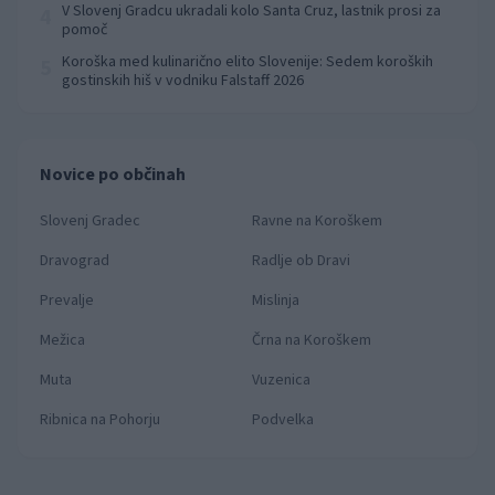
V Slovenj Gradcu ukradali kolo Santa Cruz, lastnik prosi za
4
pomoč
Koroška med kulinarično elito Slovenije: Sedem koroških
5
gostinskih hiš v vodniku Falstaff 2026
Novice po občinah
Slovenj Gradec
Ravne na Koroškem
Dravograd
Radlje ob Dravi
Prevalje
Mislinja
Mežica
Črna na Koroškem
Muta
Vuzenica
Ribnica na Pohorju
Podvelka