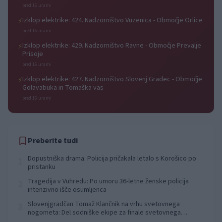
pred 16 urami
Izklop elektrike: 424. Nadzorništvo Vuzenica - Območje Orlice
⚡
pred 16 urami
Izklop elektrike: 429. Nadzorništvo Ravne - Območje Prevalje
⚡
Prisoje
pred 16 urami
Izklop elektrike: 427. Nadzorništvo Slovenj Gradec - Območje
⚡
Golavabuka in Tomaška vas
pred 16 urami
Preberite tudi
Dopustniška drama: Policija pričakala letalo s Korošico po
1
pristanku
Tragedija v Vuhredu: Po umoru 36-letne ženske policija
2
intenzivno išče osumljenca
Slovenjgradčan Tomaž Klančnik na vrhu svetovnega
3
nogometa: Del sodniške ekipe za finale svetovnega
prvenstva