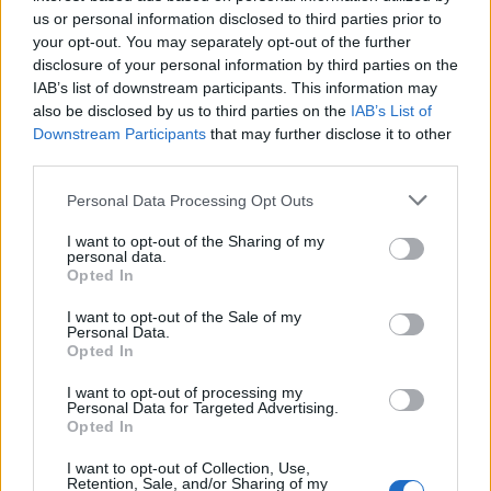
sovraštva, nasilja ali nestrpnosti. Komentarji z žaljivimi,
us or personal information disclosed to third parties prior to
rasističnimi, diskriminatornimi ali nezakonitimi vsebinami bodo
your opt-out. You may separately opt-out of the further
odstranjeni.
Pravila komentiranja →
disclosure of your personal information by third parties on the
IAB’s list of downstream participants. This information may
also be disclosed by us to third parties on the
IAB’s List of
Failed to fetch
Downstream Participants
that may further disclose it to other
third parties.
Please note that this website/app uses one or more Google
Personal Data Processing Opt Outs
Občine:
Prevalje
services and may gather and store information including but
not limited to your visit or usage behaviour. You may click to
I want to opt-out of the Sharing of my
personal data.
grant or deny consent to Google and its third-party tags to
Kategorije:
Novice
Opted In
use your data for below specified purposes in below Google
consent section.
I want to opt-out of the Sale of my
Lek
Plača
plačilna lista
Ključne besede:
Personal Data.
Opted In
I want to opt-out of processing my
Personal Data for Targeted Advertising.
Opted In
Več iz kraja Prevalje
I want to opt-out of Collection, Use,
Retention, Sale, and/or Sharing of my