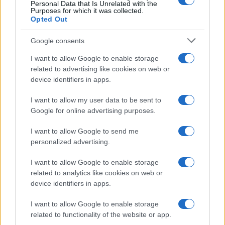
Personal Data that Is Unrelated with the
Purposes for which it was collected.
Opted Out
Google consents
Freestyle navdušuje s poletno
Kovinska ograja po meri: kako
I want to allow Google to enable storage
prilagojenimi cenami koles
izbrati material, polnilo in
related to advertising like cookies on web or
izvedbo
device identifiers in apps.
I want to allow my user data to be sent to
Google for online advertising purposes.
I want to allow Google to send me
Z vlakom po Koroški: Manj
Na Prevaljah se je huje
gneče, več udobja
poškodoval voznik e-skiroja
personalized advertising.
I want to allow Google to enable storage
related to analytics like cookies on web or
Več iz kategorije Novice
device identifiers in apps.
I want to allow Google to enable storage
related to functionality of the website or app.