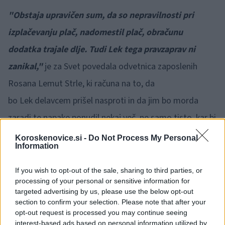
"Obstaja upravičen sum, da so nepravilnosti pri
izplačevanju plač, nadomestil plač, obračunu
dodatka trajale dlje. Tudi Lek tega pravzaprav ni
zanikal,"
je za Svet povedala odvetnica zaposlenih
Rosana Lemut Strle, ki računa na to, da
bo Lek delavcem prišel nasproti in da jim bo morda
zaradi te napake ponudil nekaj več, ne samo tisto, kar bi
delavci lahko izterjali sami.
Koroskenovice.si -
Do Not Process My Personal
Information
If you wish to opt-out of the sale, sharing to third parties, or
processing of your personal or sensitive information for
targeted advertising by us, please use the below opt-out
section to confirm your selection. Please note that after your
Opozorilo:
Po 297. členu Kazenskega zakonika je
opt-out request is processed you may continue seeing
posameznik kazensko odgovoren za javno spodbujanje
interest-based ads based on personal information utilized by