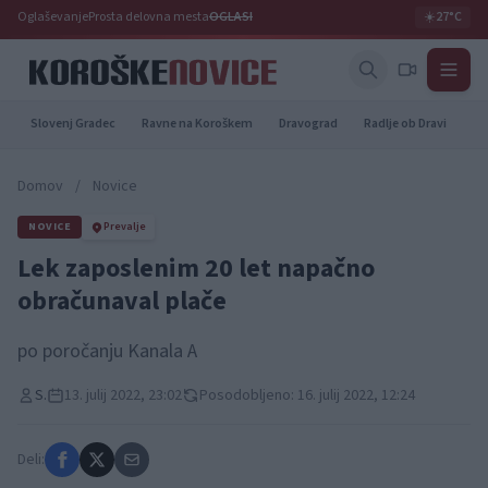
Oglaševanje
Prosta delovna mesta
OGLASI
☀️
27°C
Slovenj Gradec
Ravne na Koroškem
Dravograd
Radlje ob Dravi
Pr
Domov
/
Novice
NOVICE
Prevalje
Lek zaposlenim 20 let napačno
obračunaval plače
po poročanju Kanala A
S.
13. julij 2022, 23:02
Posodobljeno: 16. julij 2022, 12:24
Deli: