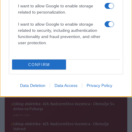
I want to allow Google to enable storage
related to personalization.
V OTP banki opozarjajo na
V torek ob nespremenjenih
I want to allow Google to enable storage
zlorabe plačilnih kartic s
dajatvah občutna pocenitev
related to security, including authentication
skimmingom
goriv
functionality and fraud prevention, and other
user protection.
CONFIRM
Na Koroško prihaja
Plohe in nevihte bodo do
avtomobilski spektakel:
večera zajele večji del države
Rohnenje motorjev, dvoboji na
progah in atraktivni Car Meet
Data Deletion
Data Access
Privacy Policy
Obvestila
Izklop elektrike: 426. Nadzorništvo Vuzenica - Območje Sv.
⚡
Anton na Pohorju
pred 16 urami
Izklop elektrike: 425. Nadzorništvo Vuzenica - Območje
⚡
Vuhred