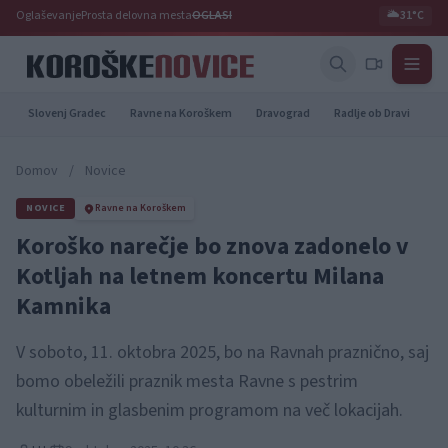
Oglaševanje
Prosta delovna mesta
OGLASI
🌥️
31°C
Slovenj Gradec
Ravne na Koroškem
Dravograd
Radlje ob Dravi
Pr
Domov
/
Novice
NOVICE
Ravne na Koroškem
Koroško narečje bo znova zadonelo v
Kotljah na letnem koncertu Milana
Kamnika
V soboto, 11. oktobra 2025, bo na Ravnah praznično, saj
bomo obeležili praznik mesta Ravne s pestrim
kulturnim in glasbenim programom na več lokacijah.