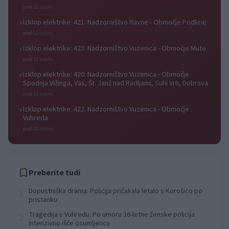
pred 12 urami
Izklop elektrike: 421. Nadzorništvo Ravne - Območje Podkraj
⚡
pred 12 urami
Izklop elektrike: 423. Nadzorništvo Vuzenica - Območje Mute
⚡
pred 12 urami
Izklop elektrike: 420. Nadzorništvo Vuzenica - Območje
⚡
Spodnja Vižinga, Vas, Št. Janž nad Radljami, Suhi Vrh, Dobrava
pred 12 urami
Izklop elektrike: 422. Nadzorništvo Vuzenica - Območje
⚡
Vuhreda
pred 12 urami
Preberite tudi
Dopustniška drama: Policija pričakala letalo s Korošico po
1
pristanku
Tragedija v Vuhredu: Po umoru 36-letne ženske policija
2
intenzivno išče osumljenca