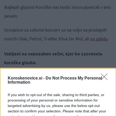
Najlepši glasovi Koroške nas bodo znova povezali v eno
pesem.
Vstopnice za sobotni koncert so na voljo na prodajnih
mestih Olaii, Petrol, Trafike 3Dva ter Mol, ali
na spletu
.
Vabljeni na nepozaben večer, kjer bo zazvenela
koroška glasba.
Koroskenovice.si -
Do Not Process My Personal
Information
If you wish to opt-out of the sale, sharing to third parties, or
Opozorilo:
Po 297. členu Kazenskega zakonika je
processing of your personal or sensitive information for
posameznik kazensko odgovoren za javno spodbujanje
targeted advertising by us, please use the below opt-out
sovraštva, nasilja ali nestrpnosti. Komentarji z žaljivimi,
section to confirm your selection. Please note that after your
rasističnimi, diskriminatornimi ali nezakonitimi vsebinami bodo