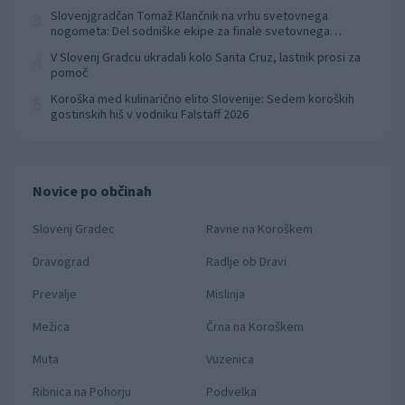
Slovenjgradčan Tomaž Klančnik na vrhu svetovnega
3
nogometa: Del sodniške ekipe za finale svetovnega
prvenstva
V Slovenj Gradcu ukradali kolo Santa Cruz, lastnik prosi za
4
pomoč
Koroška med kulinarično elito Slovenije: Sedem koroških
5
gostinskih hiš v vodniku Falstaff 2026
Novice po občinah
Slovenj Gradec
Ravne na Koroškem
Dravograd
Radlje ob Dravi
Prevalje
Mislinja
Mežica
Črna na Koroškem
Muta
Vuzenica
Ribnica na Pohorju
Podvelka