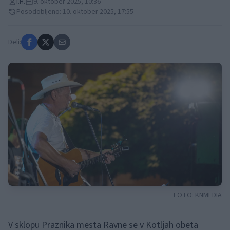
I.H.
9. oktober 2025, 10:36
Posodobljeno: 10. oktober 2025, 17:55
Deli:
FOTO:
KNMEDIA
V sklopu Praznika mesta Ravne se v Kotljah obeta