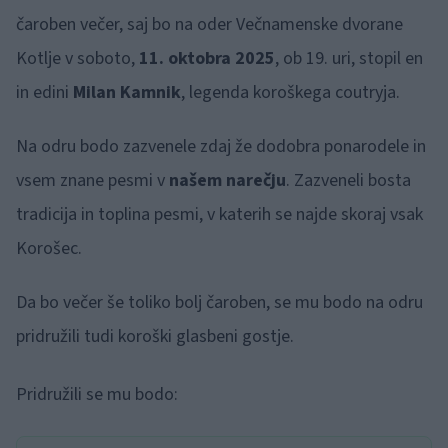
čaroben večer, saj bo na oder Večnamenske dvorane
Kotlje v soboto,
11. oktobra 2025
, ob 19. uri, stopil en
in edini
Milan Kamnik
, legenda koroškega coutryja.
Na odru bodo zazvenele zdaj že dodobra ponarodele in
vsem znane pesmi v
našem narečju
. Zazveneli bosta
tradicija in toplina pesmi, v katerih se najde skoraj vsak
Korošec.
Da bo večer še toliko bolj čaroben, se mu bodo na odru
pridružili tudi koroški glasbeni gostje.
Pridružili se mu bodo: