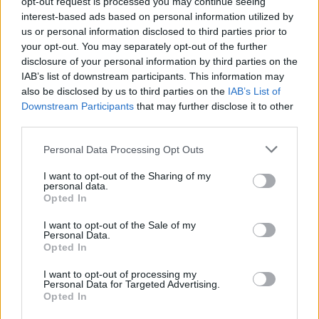
opt-out request is processed you may continue seeing
odstranjeni.
Pravila komentiranja →
interest-based ads based on personal information utilized by
us or personal information disclosed to third parties prior to
your opt-out. You may separately opt-out of the further
Failed to fetch
disclosure of your personal information by third parties on the
IAB’s list of downstream participants. This information may
also be disclosed by us to third parties on the
IAB’s List of
Downstream Participants
that may further disclose it to other
Občine:
Ravne na Koroškem
third parties.
Please note that this website/app uses one or more Google
Personal Data Processing Opt Outs
Kategorije:
Novice
Novice
services and may gather and store information including but
not limited to your visit or usage behaviour. You may click to
I want to opt-out of the Sharing of my
personal data.
grant or deny consent to Google and its third-party tags to
glasba
koncert
Ključne besede:
Opted In
use your data for below specified purposes in below Google
koroško narečje
krajevni praznik
milan kamnik
consent section.
I want to opt-out of the Sale of my
Personal Data.
Opted In
občina ravne
večnamenska dvorana kotlje
I want to opt-out of processing my
visit ravne
zkštm ravne
Personal Data for Targeted Advertising.
Opted In