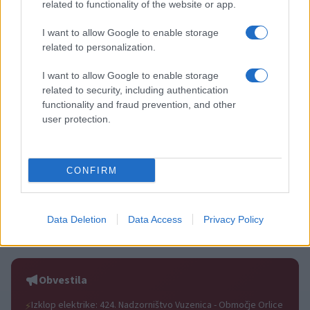
Več iz kategorije Novice
related to functionality of the website or app.
I want to allow Google to enable storage
related to personalization.
I want to allow Google to enable storage
related to security, including authentication
functionality and fraud prevention, and other
Zaradi vremena se današnja
Freestyle navdušuje s poletno
user protection.
otvoritev Vuzeniških dni seli v
prilagojenimi cenami koles
KUC Vuzenica
CONFIRM
Data Deletion
Data Access
Privacy Policy
Vlom v hišo pri Slovenj Gradcu,
Od 11. avgusta popolna zapora
lastniki ostali brez orodja in
ceste Falorn–Sv. Primož
modema
Obvestila
Izklop elektrike: 424. Nadzorništvo Vuzenica - Območje Orlice
⚡