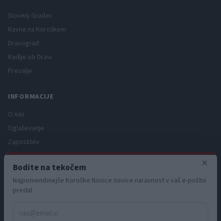
Slovenj Gradec
Ravne na Koroškem
Dravograd
Radlje ob Dravi
Prevalje
INFORMACIJE
O nas
Oglaševanje
Zaposlitev
Pravno obvestilo
×
Bodite na tekočem
Zasebnost in piškotki
Najpomembnejše Koroške Novice novice naravnost v vaš e-poštni
Storitve
predal.
Naročnine
Pogoji uporabe