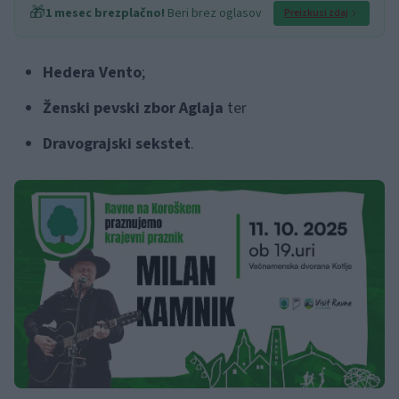
🎁
1 mesec brezplačno!
Beri brez oglasov
Preizkusi zdaj
Hedera Vento
;
Ženski pevski zbor Aglaja
ter
Dravograjski sekstet
.