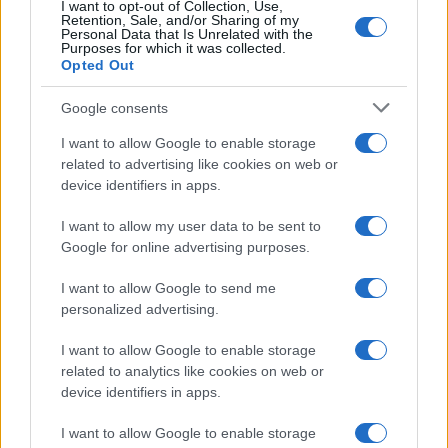
I want to opt-out of Collection, Use,
Retention, Sale, and/or Sharing of my
Personal Data that Is Unrelated with the
Več iz kraja Ravne na Koroškem
Purposes for which it was collected.
Opted Out
Google consents
I want to allow Google to enable storage
related to advertising like cookies on web or
device identifiers in apps.
Freestyle navdušuje s poletno
Kovinska ograja po meri: kako
prilagojenimi cenami koles
izbrati material, polnilo in
I want to allow my user data to be sent to
izvedbo
Google for online advertising purposes.
I want to allow Google to send me
personalized advertising.
I want to allow Google to enable storage
Koroške reke so opazno upadle,
Z vlakom po Koroški: Manj
zadnja dva tedna skoraj brez
gneče, več udobja
related to analytics like cookies on web or
dežja
device identifiers in apps.
I want to allow Google to enable storage