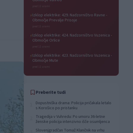
Območje Vuhred
pred 11 urami
Izklop elektrike: 429. Nadzorništvo Ravne -
⚡
Območje Prevalje Prisoje
pred 11 urami
Izklop elektrike: 424. Nadzorništvo Vuzenica -
⚡
Območje Orlice
pred 11 urami
Izklop elektrike: 423. Nadzorništvo Vuzenica -
⚡
Območje Mute
pred 11 urami
Preberite tudi
Dopustniška drama: Policija pričakala letalo
1
s Korošico po pristanku
Tragedija v Vuhredu: Po umoru 36-letne
2
ženske policija intenzivno išče osumljenca
Slovenjgradčan Tomaž Klančnik na vrhu
3