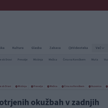
ika
Kultura
Glasba
Zabava
Videoteka
Več
e ob Dravi
Prevalje
Mislinja
Mežica
Črna na Koroškem
Muta
Vu
e ob Dravi
Mislinja
Prevalje
Mežica
Črna na Koroškem
Vuzenica
otrjenih okužbah v zadnjih