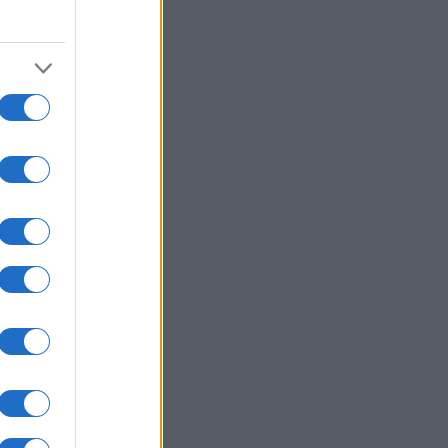
usi zdaj
ka
3
na