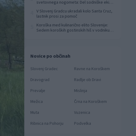
svetovnega nogometa: Del sodniške ekipe
za finale svetovnega prvenstva
V Slovenj Gradcu ukradali kolo Santa Cruz,
4
lastnik prosi za pomoč
Koroška med kulinarično elito Slovenije:
5
Sedem koroških gostinskih hiš v vodniku
Falstaff 2026
Novice po občinah
Slovenj Gradec
Ravne na Koroškem
Dravograd
Radlje ob Dravi
Prevalje
Mislinja
Mežica
Črna na Koroškem
Muta
Vuzenica
Ribnica na Pohorju
Podvelka