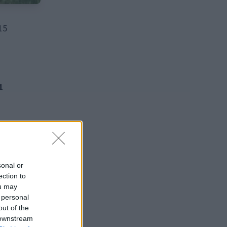
15
1
sonal or
ection to
ou may
 personal
out of the
 downstream