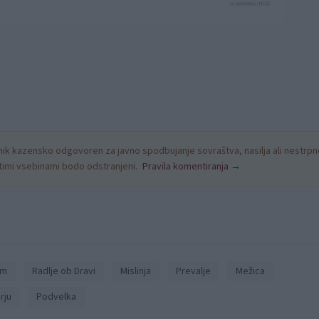
k kazensko odgovoren za javno spodbujanje sovraštva, nasilja ali nestrpno
nitimi vsebinami bodo odstranjeni.
Pravila komentiranja →
em
Radlje ob Dravi
Mislinja
Prevalje
Mežica
rju
Podvelka