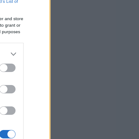
B’s List of
er and store
to grant or
ed purposes
i.