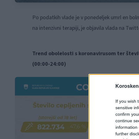
Po podatkih vlade je v ponedeljek umrl en bolni
na intenzivni terapiji, je objavila vlada na Twitt
Trend obolelosti s koronavirusom ter števil
(00:00-24:00)
Koroskeno
If you wish 
sensitive in
confirm you
continue se
information 
further disc