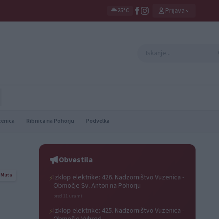
Prijava
🌥️
25°C
zenica
Ribnica na Pohorju
Podvelka
Obvestila
Muta
Izklop elektrike: 426. Nadzorništvo Vuzenica -
⚡
Območje Sv. Anton na Pohorju
pred 11 urami
Izklop elektrike: 425. Nadzorništvo Vuzenica -
⚡