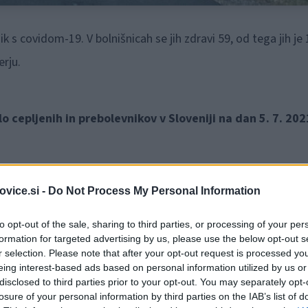
k s covidom-19. V bolnišnicah se jih zdravi 59, od tega jih je 
erju.
o cepljenih in prebolevnikov v Sloveniji na dan 5. 7. 202
vice.si -
Do Not Process My Personal Information
to opt-out of the sale, sharing to third parties, or processing of your per
formation for targeted advertising by us, please use the below opt-out s
r selection. Please note that after your opt-out request is processed y
eing interest-based ads based on personal information utilized by us or
disclosed to third parties prior to your opt-out. You may separately opt-
losure of your personal information by third parties on the IAB’s list of