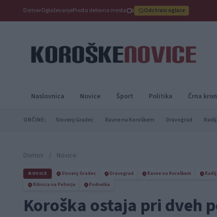
Domov
Oglaševanje
Prosta delovna mesta
Odstrani oglase
Naslovnica
Novice
Šport
Politika
Črna kron
OBČINE:
Slovenj Gradec
Ravne na Koroškem
Dravograd
Radlj
Domov
/
Novice
NOVICE
Slovenj Gradec
Dravograd
Ravne na Koroškem
Radlj
Ribnica na Pohorju
Podvelka
Koroška ostaja pri dveh p