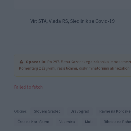
Vir: STA, Vlada RS, Sledilnik za Covid-19
Opozorilo:
Po 297. členu Kazenskega zakonika je posamezni
Komentarji z žaljivimi, rasističnimi, diskriminatornimi ali nezako
Failed to fetch
Občine:
Slovenj Gradec
Dravograd
Ravne na Korošk
Črna na Koroškem
Vuzenica
Muta
Ribnica na Poho