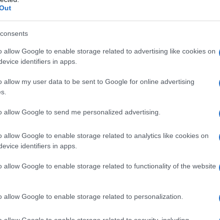
100.000 prebivalcev.
Out
consents
Preizk
o allow Google to enable storage related to advertising like cookies on
evice identifiers in apps.
 ljudi v Sloveniji. Po podatkih NIJZ je bilo doslej z enim
o allow my user data to be sent to Google for online advertising
774 ljudi v Sloveniji, z dvema pa 704.044.
s.
m odmerkom cepljenih 822.734 prebivalcev
oz. 47,6 odstot
to allow Google to send me personalized advertising.
arejših od 50 let. Z drugim odmerkom je bilo cepljenih 701.67
o allow Google to enable storage related to analytics like cookies on
e bilo 488.152 starejših od 50 let.
evice identifiers in apps.
o allow Google to enable storage related to functionality of the website
ežili 2 novi okužbi s koronavirusom, in sicer v nedeljo 
o allow Google to enable storage related to personalization.
 znaša 0,28.
o allow Google to enable storage related to security, including