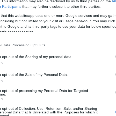
. This information may also be disclosed by us to third parties on the
IA
Participants
that may further disclose it to other third parties.
 that this website/app uses one or more Google services and may gath
including but not limited to your visit or usage behaviour. You may click 
 to Google and its third-party tags to use your data for below specifi
ogle consent section.
l Data Processing Opt Outs
o opt-out of the Sharing of my personal data.
In
o opt-out of the Sale of my Personal Data.
In
to opt-out of processing my Personal Data for Targeted
trih antigenskih testov, pozitivne namreč preverjajo s PCR test
ing.
In
ktivnih okužb z novim koronavirusom.
Sedemdnevno
o opt-out of Collection, Use, Retention, Sale, and/or Sharing
ersonal Data that Is Unrelated with the Purposes for which it
lected.