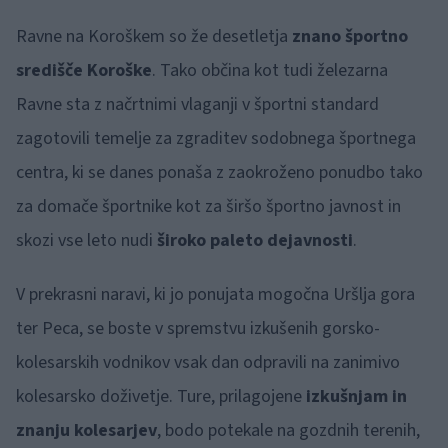
Ravne na Koroškem so že desetletja
znano športno
središče Koroške
. Tako občina kot tudi železarna
Ravne sta z načrtnimi vlaganji v športni standard
zagotovili temelje za zgraditev sodobnega športnega
centra, ki se danes ponaša z zaokroženo ponudbo tako
za domače športnike kot za širšo športno javnost in
skozi vse leto nudi
široko paleto dejavnosti
.
V prekrasni naravi, ki jo ponujata mogočna Uršlja gora
ter Peca, se boste v spremstvu izkušenih gorsko-
kolesarskih vodnikov vsak dan odpravili na zanimivo
kolesarsko doživetje. Ture, prilagojene
izkušnjam in
znanju kolesarjev
, bodo potekale na gozdnih terenih,