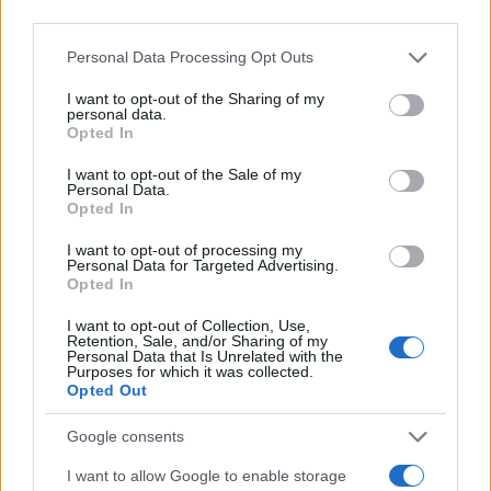
third parties.
🎁
1 mesec brezplačno!
Beri brez oglasov
Preizkusi zdaj
Please note that this website/app uses one or more Google
Personal Data Processing Opt Outs
services and may gather and store information including but
not limited to your visit or usage behaviour. You may click to
I want to opt-out of the Sharing of my
personal data.
grant or deny consent to Google and its third-party tags to
POGOJI ZA UDELEŽBO
Opted In
use your data for below specified purposes in below Google
consent section.
I want to opt-out of the Sale of my
Personal Data.
Opted In
Starost:
Kamp je namenjen otrokom od 9. do 18. leta
I want to opt-out of processing my
starosti. Kolesarski del programa je prilagojen znanju in
Personal Data for Targeted Advertising.
Opted In
pripravljenosti udeležencev. Osnovni predpogoj je dobra
I want to opt-out of Collection, Use,
fizična pripravljenost.
Retention, Sale, and/or Sharing of my
Personal Data that Is Unrelated with the
Purposes for which it was collected.
Oprema:
Udeleženci morajo imeti tehnično brezhibno
Opted Out
gorsko* kolo s profiliranimi gumami in drugo osebno
Google consents
opremo, ki zagotavlja varno kolesarjenje (čelada,
I want to allow Google to enable storage