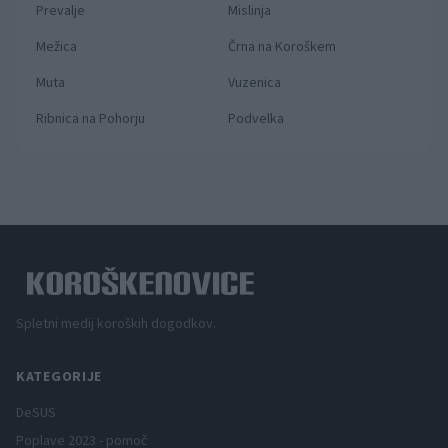
Prevalje
Mislinja
Mežica
Črna na Koroškem
Muta
Vuzenica
Ribnica na Pohorju
Podvelka
Spletni medij koroških dogodkov.
KATEGORIJE
DeSUS
Poplave 2023 - pomoč