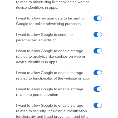
rokavice, kolesarska oblačila idr.). Seznam potrebne
related to advertising like cookies on web or
device identifiers in apps.
opreme bodo udeleženci dobili po prijavi na tečaj.
I want to allow my user data to be sent to
Google for online advertising purposes.
Omejitve:
Zaradi kvalitetne izvedbe programa in
treningov je število mest omejeno, zato pohitite s
I want to allow Google to send me
personalized advertising.
prijavo!
I want to allow Google to enable storage
related to analytics like cookies on web or
Prijave na kamp so že odprte, zato ne odlašajte in
device identifiers in apps.
pohitite s prijavo, saj je število mest omejeno.
I want to allow Google to enable storage
Prijavnico boste našli na
tej povezavi
.
related to functionality of the website or app.
I want to allow Google to enable storage
Se vidimo julija v Bike parku Poseka na
related to personalization.
Kolesarskem kampu Vida Peršaka.
I want to allow Google to enable storage
related to security, including authentication
functionality and fraud prevention, and other