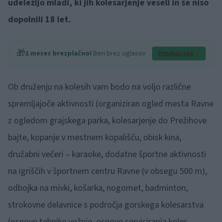
udeležijo mladi, ki jih kolesarjenje veseli in še niso
dopolnili 18 let.
🎁
1 mesec brezplačno!
Beri brez oglasov
Preizkusi zdaj
Ob druženju na kolesih vam bodo na voljo različne
spremljajoče aktivnosti (organiziran ogled mesta Ravne
z ogledom grajskega parka, kolesarjenje do Prežihove
bajte, kopanje v mestnem kopališču, obisk kina,
družabni večeri – karaoke, dodatne športne aktivnosti
na igriščih v športnem centru Ravne (v obsegu 500 m),
odbojka na mivki, košarka, nogomet, badminton,
strokovne delavnice s področja gorskega kolesarstva
(osnove tehnike vožnje, osnove servisiranja koles,