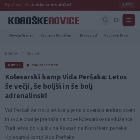
Oglaševanje
Prosta delovna mesta
OGLASI
☀️
27°C
Slovenj Gradec
Ravne na Koroškem
Dravograd
Radlje ob Dravi
Pr
Domov
/
Novice
NOVICE
Ravne na Koroškem
Kolesarski kamp Vida Peršaka: Letos
še večji, še boljši in še bolj
adrenalinski
Vid Peršak že vrsto let kraljuje na slovenski enduro sceni
in svoje znanje prenaša na nove kolesarske navdušence.
Tudi letos bo v juliju na Ravnah na Koroškem potekal
Kolesarski kamp Vida Peršaka.