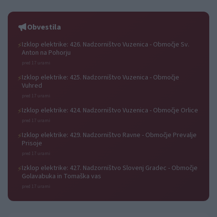
Rohnenje motorjev, dvoboji na
progah in atraktivni Car Meet
Obvestila
Izklop elektrike: 426. Nadzorništvo Vuzenica - Območje Sv.
⚡
Anton na Pohorju
pred 17 urami
Izklop elektrike: 425. Nadzorništvo Vuzenica - Območje
⚡
Vuhred
pred 17 urami
Izklop elektrike: 424. Nadzorništvo Vuzenica - Območje Orlice
⚡
pred 17 urami
Izklop elektrike: 429. Nadzorništvo Ravne - Območje Prevalje
⚡
Prisoje
pred 17 urami
Izklop elektrike: 427. Nadzorništvo Slovenj Gradec - Območje
⚡
Golavabuka in Tomaška vas
pred 17 urami