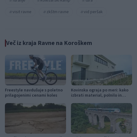
furanje
kolesarski kamp
tura
visit ravne
zkštm ravne
vid peršak
Več iz kraja Ravne na Koroškem
Freestyle navdušuje s poletno
Kovinska ograja po meri: kako
prilagojenimi cenami koles
izbrati material, polnilo in
izvedbo