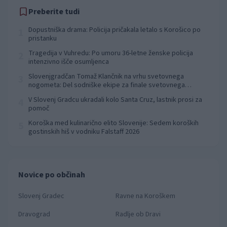
Preberite tudi
Dopustniška drama: Policija pričakala letalo s Korošico po
1
pristanku
Tragedija v Vuhredu: Po umoru 36-letne ženske policija
2
intenzivno išče osumljenca
Slovenjgradčan Tomaž Klančnik na vrhu svetovnega
3
nogometa: Del sodniške ekipe za finale svetovnega
prvenstva
V Slovenj Gradcu ukradali kolo Santa Cruz, lastnik prosi za
4
pomoč
Koroška med kulinarično elito Slovenije: Sedem koroških
5
gostinskih hiš v vodniku Falstaff 2026
Novice po občinah
Slovenj Gradec
Ravne na Koroškem
Dravograd
Radlje ob Dravi