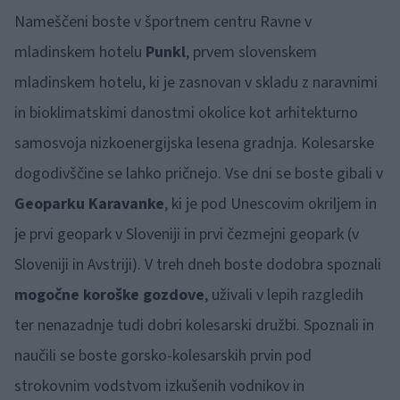
Nameščeni boste v športnem centru Ravne v
mladinskem hotelu
Punkl
, prvem slovenskem
mladinskem hotelu, ki je zasnovan v skladu z naravnimi
in bioklimatskimi danostmi okolice kot arhitekturno
samosvoja nizkoenergijska lesena gradnja. Kolesarske
dogodivščine se lahko pričnejo. Vse dni se boste gibali v
Geoparku Karavanke
, ki je pod Unescovim okriljem in
je prvi geopark v Sloveniji in prvi čezmejni geopark (v
Sloveniji in Avstriji). V treh dneh boste dodobra spoznali
mogočne koroške gozdove
, uživali v lepih razgledih
ter nenazadnje tudi dobri kolesarski družbi. Spoznali in
naučili se boste gorsko-kolesarskih prvin pod
strokovnim vodstvom izkušenih vodnikov in