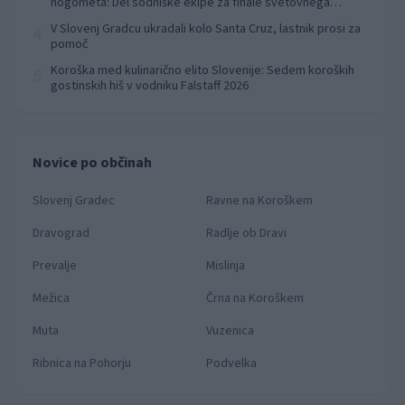
nogometa: Del sodniške ekipe za finale svetovnega
prvenstva
V Slovenj Gradcu ukradali kolo Santa Cruz, lastnik prosi za
4
pomoč
Koroška med kulinarično elito Slovenije: Sedem koroških
5
gostinskih hiš v vodniku Falstaff 2026
Novice po občinah
Slovenj Gradec
Ravne na Koroškem
Dravograd
Radlje ob Dravi
Prevalje
Mislinja
Mežica
Črna na Koroškem
Muta
Vuzenica
Ribnica na Pohorju
Podvelka