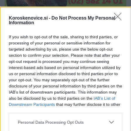
Koroskenovice.si -
Do Not Process My Personal
Information
If you wish to opt-out of the sale, sharing to third parties, or
processing of your personal or sensitive information for
targeted advertising by us, please use the below opt-out
section to confirm your selection. Please note that after your
Opozorilo:
Po 297. členu Kazenskega zakonika je
opt-out request is processed you may continue seeing
posameznik kazensko odgovoren za javno spodbujanje
interest-based ads based on personal information utilized by
sovraštva, nasilja ali nestrpnosti. Komentarji z žaljivimi,
us or personal information disclosed to third parties prior to
rasističnimi, diskriminatornimi ali nezakonitimi vsebinami bodo
your opt-out. You may separately opt-out of the further
odstranjeni.
Pravila komentiranja →
disclosure of your personal information by third parties on the
IAB’s list of downstream participants. This information may
also be disclosed by us to third parties on the
IAB’s List of
Failed to fetch
Downstream Participants
that may further disclose it to other
third parties.
Please note that this website/app uses one or more Google
Personal Data Processing Opt Outs
Oglasno sporočilo
| Naročnik:
Kmetija Tibaot
services and may gather and store information including but