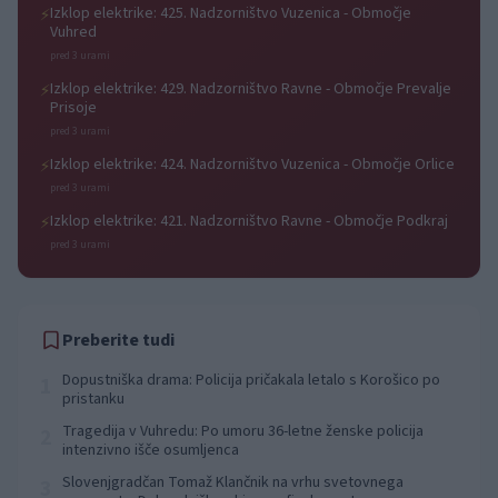
Izklop elektrike: 425. Nadzorništvo Vuzenica - Območje
⚡
Vuhred
pred 3 urami
Izklop elektrike: 429. Nadzorništvo Ravne - Območje Prevalje
⚡
Prisoje
pred 3 urami
Izklop elektrike: 424. Nadzorništvo Vuzenica - Območje Orlice
⚡
pred 3 urami
Izklop elektrike: 421. Nadzorništvo Ravne - Območje Podkraj
⚡
pred 3 urami
Preberite tudi
Dopustniška drama: Policija pričakala letalo s Korošico po
1
pristanku
Tragedija v Vuhredu: Po umoru 36-letne ženske policija
2
intenzivno išče osumljenca
Slovenjgradčan Tomaž Klančnik na vrhu svetovnega
3