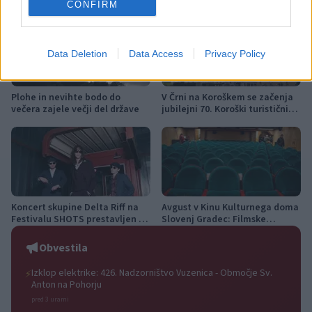
CONFIRM
Data Deletion
Data Access
Privacy Policy
Plohe in nevihte bodo do
V Črni na Koroškem se začenja
večera zajele večji del države
jubilejni 70. Koroški turistični
teden s kar 70 dogodki
Koncert skupine Delta Riff na
Avgust v Kinu Kulturnega doma
Festivalu SHOTS prestavljen na
Slovenj Gradec: Filmske
jutri
premiere, napete zgodbe in
počitniški kino
Obvestila
Izklop elektrike: 426. Nadzorništvo Vuzenica - Območje Sv.
⚡
Anton na Pohorju
pred 3 urami