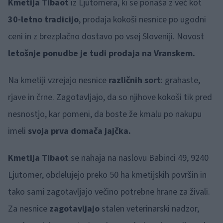
Kmetija Tibaot
iz Ljutomera, ki se ponaša z več kot
30-letno tradicijo
, prodaja kokoši nesnice po ugodni
ceni in z brezplačno dostavo po vsej Sloveniji. Novost
letošnje ponudbe je tudi prodaja na Vranskem.
Na kmetiji vzrejajo nesnice
različnih sort
: grahaste,
rjave in črne. Zagotavljajo, da so njihove kokoši tik pred
nesnostjo, kar pomeni, da boste že kmalu po nakupu
imeli
svoja prva domača jajčka.
Kmetija Tibaot
se nahaja na naslovu Babinci 49, 9240
Ljutomer, obdelujejo preko 50 ha kmetijskih površin in
tako sami zagotavljajo večino potrebne hrane za živali.
Za nesnice
zagotavljajo
stalen veterinarski nadzor,