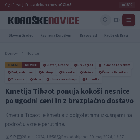
Oglaševanje
Prosta delovna mesta
OGLASI
☁️
18°C
Slovenj Gradec
Ravne na Koroškem
Dravograd
Radlje ob Dravi
Pr
Domov
/
Novice
OGLAS
NOVICE
Slovenj Gradec
Dravograd
Ravne na Koroškem
Radlje ob Dravi
Mislinja
Prevalje
Mežica
Črna na Koroškem
Vuzenica
Muta
Ribnica na Pohorju
Podvelka
Kmetija Tibaot ponuja kokoši nesnice
po ugodni ceni in z brezplačno dostavo
Kmetija Tibaot je kmetija z dolgoletnimi izkušnjami na
področju vzreje perutnine.
S.R.
28. maj 2024, 16:58
Posodobljeno: 30. maj 2024, 13:37