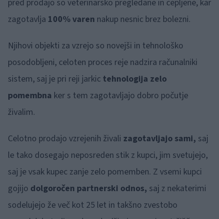
pred prodajo so veterinarsko pregledane in cepljene, kar
zagotavlja
100% varen
nakup nesnic brez bolezni.
Njihovi objekti za vzrejo so novejši in tehnološko
posodobljeni, celoten proces reje nadzira računalniki
sistem, saj je pri reji jarkic
tehnologija zelo
pomembna
ker s tem zagotavljajo dobro počutje
živalim.
Celotno prodajo vzrejenih živali
zagotavljajo sami,
saj
le tako dosegajo neposreden stik z kupci, jim svetujejo,
saj je vsak kupec zanje zelo pomemben. Z vsemi kupci
gojijo
dolgoročen partnerski odnos,
saj z nekaterimi
sodelujejo že več kot 25 let in takšno zvestobo