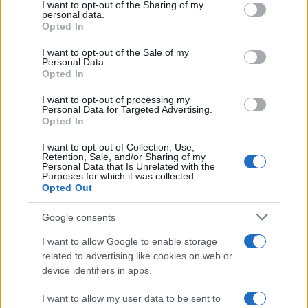
not limited to your visit or usage behaviour. You may click to
I want to opt-out of the Sharing of my
personal data.
grant or deny consent to Google and its third-party tags to
Opted In
use your data for below specified purposes in below Google
consent section.
Občine:
Slovenj Gradec
Dravograd
I want to opt-out of the Sale of my
Personal Data.
Opted In
Ravne na Koroškem
Radlje ob Dravi
Mislinja
I want to opt-out of processing my
Prevalje
Mežica
Črna na Koroškem
Vuzenica
Personal Data for Targeted Advertising.
Opted In
Muta
Ribnica na Pohorju
Podvelka
I want to opt-out of Collection, Use,
Retention, Sale, and/or Sharing of my
Kategorije:
Novice
Novice
Novice
Novice
Personal Data that Is Unrelated with the
Purposes for which it was collected.
Novice
Opted Out
Google consents
kmetija
kokoši
nesnice
Ključne besede:
I want to allow Google to enable storage
ugodno
related to advertising like cookies on web or
device identifiers in apps.
I want to allow my user data to be sent to