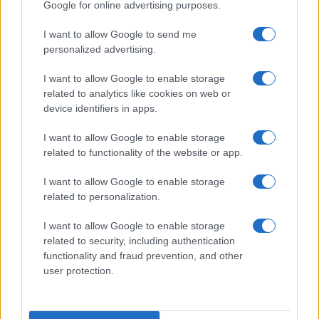
Google for online advertising purposes.
Več iz kraja Slovenj Gradec
I want to allow Google to send me
personalized advertising.
I want to allow Google to enable storage
related to analytics like cookies on web or
device identifiers in apps.
Koncert skupine Delta Riff na
Avgust v Kinu Kulturnega doma
Festivalu SHOTS prestavljen na
Slovenj Gradec: Filmske
I want to allow Google to enable storage
jutri
premiere, napete zgodbe in
related to functionality of the website or app.
počitniški kino
I want to allow Google to enable storage
related to personalization.
I want to allow Google to enable storage
Freestyle navdušuje s poletno
Vlom v hišo pri Slovenj Gradcu,
related to security, including authentication
prilagojenimi cenami koles
lastniki ostali brez orodja in
functionality and fraud prevention, and other
modema
user protection.
Več iz kategorije Novice