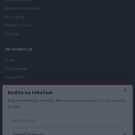
Slovenj Gradec
Ravne na Koroškem
Dravograd
Radlje ob Dravi
Prevalje
INFORMACIJE
O nas
Oglaševanje
Zaposlitev
Pravno obvestilo
×
Bodite na tekočem
Zasebnost in piškotki
Najpomembnejše Koroške Novice novice naravnost v vaš e-poštni
Storitve
predal.
Naročnine
Pogoji uporabe
Pravila volilne kampanje