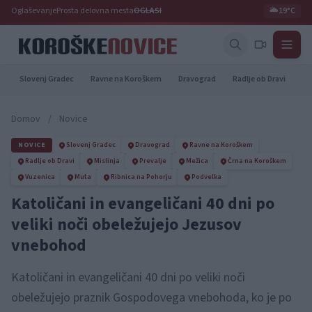
Oglaševanje
Prosta delovna mesta
OGLASI
🌥️
19°C
Slovenj Gradec
Ravne na Koroškem
Dravograd
Radlje ob Dravi
Pr
Domov
/
Novice
NOVICE
Slovenj Gradec
Dravograd
Ravne na Koroškem
Radlje ob Dravi
Mislinja
Prevalje
Mežica
Črna na Koroškem
Vuzenica
Muta
Ribnica na Pohorju
Podvelka
Katoličani in evangeličani 40 dni po
veliki noči obeležujejo Jezusov
vnebohod
Katoličani in evangeličani 40 dni po veliki noči
obeležujejo praznik Gospodovega vnebohoda, ko je po