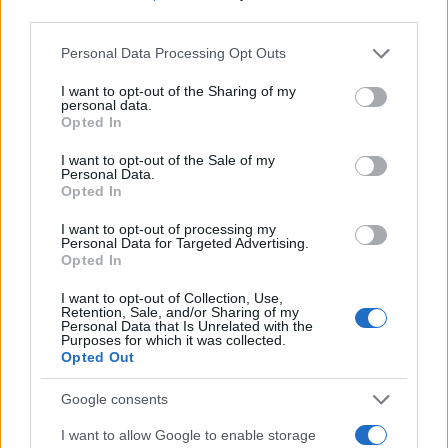
Novice
third parties.
Please note that this website/app uses one or more Google
Personal Data Processing Opt Outs
cerkev
praznik
Ključne besede:
services and may gather and store information including but
not limited to your visit or usage behaviour. You may click to
I want to opt-out of the Sharing of my
personal data.
grant or deny consent to Google and its third-party tags to
Opted In
use your data for below specified purposes in below Google
consent section.
Več iz kraja Slovenj Gradec
I want to opt-out of the Sale of my
Personal Data.
Opted In
I want to opt-out of processing my
Personal Data for Targeted Advertising.
Opted In
I want to opt-out of Collection, Use,
Retention, Sale, and/or Sharing of my
Koncert skupine Delta Riff na
Avgust v Kinu Kulturnega doma
Personal Data that Is Unrelated with the
Festivalu SHOTS prestavljen na
Slovenj Gradec: Filmske
Purposes for which it was collected.
jutri
premiere, napete zgodbe in
Opted Out
počitniški kino
Google consents
I want to allow Google to enable storage