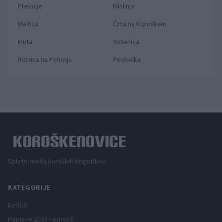
Prevalje
Mislinja
Mežica
Črna na Koroškem
Muta
Vuzenica
Ribnica na Pohorju
Podvelka
Spletni medij koroških dogodkov.
KATEGORIJE
DeSUS
Poplave 2023 - pomoč