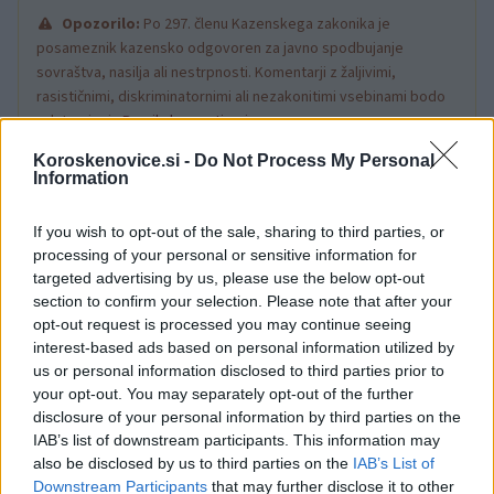
Opozorilo:
Po 297. členu Kazenskega zakonika je
posameznik kazensko odgovoren za javno spodbujanje
sovraštva, nasilja ali nestrpnosti. Komentarji z žaljivimi,
rasističnimi, diskriminatornimi ali nezakonitimi vsebinami bodo
odstranjeni.
Pravila komentiranja →
Koroskenovice.si -
Do Not Process My Personal
Information
Failed to fetch
If you wish to opt-out of the sale, sharing to third parties, or
processing of your personal or sensitive information for
targeted advertising by us, please use the below opt-out
Občine:
Slovenj Gradec
Dravograd
section to confirm your selection. Please note that after your
Ravne na Koroškem
Radlje ob Dravi
Mislinja
opt-out request is processed you may continue seeing
interest-based ads based on personal information utilized by
Prevalje
Mežica
Črna na Koroškem
Vuzenica
us or personal information disclosed to third parties prior to
your opt-out. You may separately opt-out of the further
Muta
Ribnica na Pohorju
Podvelka
disclosure of your personal information by third parties on the
IAB’s list of downstream participants. This information may
Kategorije:
Novice
Novice
Novice
Novice
also be disclosed by us to third parties on the
IAB’s List of
Downstream Participants
that may further disclose it to other