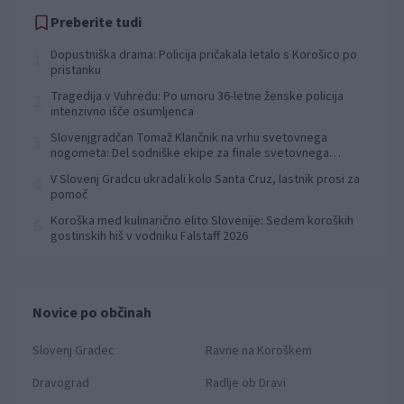
Preberite tudi
Dopustniška drama: Policija pričakala letalo s Korošico po
1
pristanku
Tragedija v Vuhredu: Po umoru 36-letne ženske policija
2
intenzivno išče osumljenca
Slovenjgradčan Tomaž Klančnik na vrhu svetovnega
3
nogometa: Del sodniške ekipe za finale svetovnega
prvenstva
V Slovenj Gradcu ukradali kolo Santa Cruz, lastnik prosi za
4
pomoč
Koroška med kulinarično elito Slovenije: Sedem koroških
5
gostinskih hiš v vodniku Falstaff 2026
Novice po občinah
Slovenj Gradec
Ravne na Koroškem
Dravograd
Radlje ob Dravi