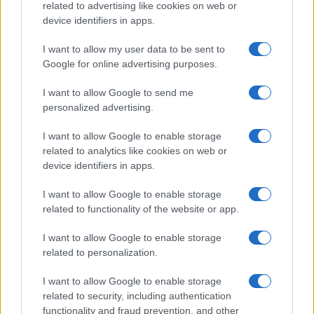
related to advertising like cookies on web or
Freestyle navdušuje s poletno
Vlom v hišo pri Slovenj Gradcu,
device identifiers in apps.
prilagojenimi cenami koles
lastniki ostali brez orodja in
modema
I want to allow my user data to be sent to
Google for online advertising purposes.
Več iz kategorije Novice
I want to allow Google to send me
personalized advertising.
I want to allow Google to enable storage
related to analytics like cookies on web or
device identifiers in apps.
I want to allow Google to enable storage
Plohe in nevihte bodo do
V Črni na Koroškem se začenja
related to functionality of the website or app.
večera zajele večji del države
jubilejni 70. Koroški turistični
teden s kar 70 dogodki
I want to allow Google to enable storage
related to personalization.
I want to allow Google to enable storage
related to security, including authentication
Koncert skupine Delta Riff na
Avgust v Kinu Kulturnega doma
functionality and fraud prevention, and other