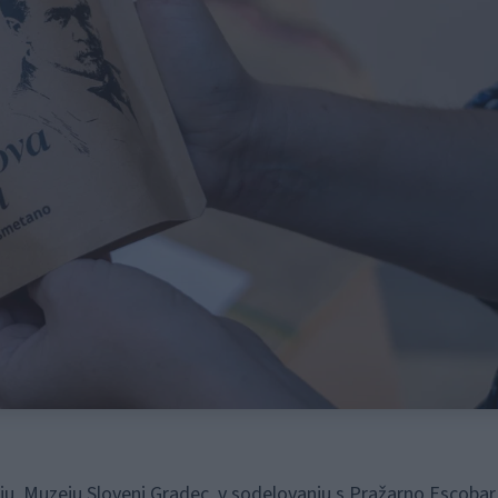
, Muzeju Slovenj Gradec, v sodelovanju s Pražarno Escobar