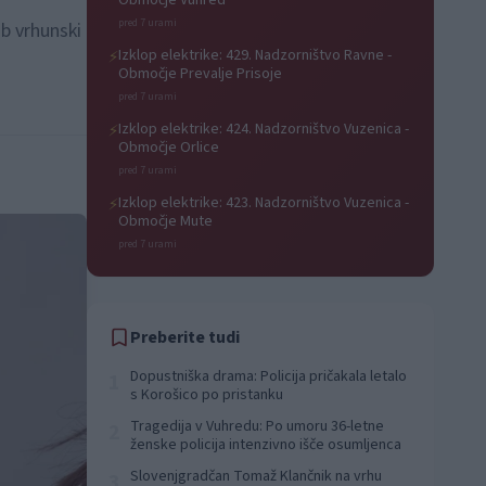
Območje Vuhred
pred 7 urami
ob vrhunski
Izklop elektrike: 429. Nadzorništvo Ravne -
⚡
Območje Prevalje Prisoje
pred 7 urami
Izklop elektrike: 424. Nadzorništvo Vuzenica -
⚡
Območje Orlice
pred 7 urami
Izklop elektrike: 423. Nadzorništvo Vuzenica -
⚡
Območje Mute
pred 7 urami
Preberite tudi
Dopustniška drama: Policija pričakala letalo
1
s Korošico po pristanku
Tragedija v Vuhredu: Po umoru 36-letne
2
ženske policija intenzivno išče osumljenca
Slovenjgradčan Tomaž Klančnik na vrhu
3