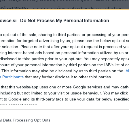
fé pri Wolfu
– prijetno druženje ob vrhunski jazz glasbi in
vice.si -
Do Not Process My Personal Information
, kjer opisuje otroška leta malega
Hugeca
in njegovo
ljube
to opt-out of the sale, sharing to third parties, or processing of your per
formation for targeted advertising by us, please use the below opt-out s
r selection. Please note that after your opt-out request is processed y
eing interest-based ads based on personal information utilized by us or
i –
Wolfovi kavi
, ki jo polni Pražarna Escobar iz Vrhnike. Na
disclosed to third parties prior to your opt-out. You may separately opt-
losure of your personal information by third parties on the IAB’s list of
a užitek v Slaščičarni Šrimpf v mestnem jedru Slovenj Gradca.
. This information may also be disclosed by us to third parties on the
IA
Participants
that may further disclose it to other third parties.
o v
atrij Rojstne hiše Huga Wolfa
, na Glavnem trgu 40 v
 that this website/app uses one or more Google services and may gath
including but not limited to your visit or usage behaviour. You may click 
eno obarvano poslastico
- degustacijo Wolfove kave in dru
 to Google and its third-party tags to use your data for below specifi
žarna Escobar.
ogle consent section.
astovšek
(vokal)in
Urška Supej
(kitara).
l Data Processing Opt Outs