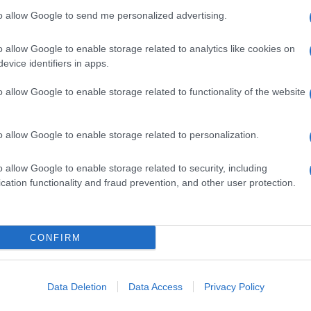
to allow Google to send me personalized advertising.
o allow Google to enable storage related to analytics like cookies on
evice identifiers in apps.
o allow Google to enable storage related to functionality of the website
o allow Google to enable storage related to personalization.
jetnih jazzovskih zvokih skupaj doživimo še en čudovit
o allow Google to enable storage related to security, including
cation functionality and fraud prevention, and other user protection.
CONFIRM
k kazensko odgovoren za javno spodbujanje sovraštva, nasilja ali nestrpno
Data Deletion
Data Access
Privacy Policy
nitimi vsebinami bodo odstranjeni.
Pravila komentiranja →