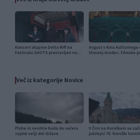
Koncert skupine Delta Riff na
Avgust v Kinu Kulturnega
Festivalu SHOTS prestavljen na
Slovenj Gradec: Filmske p
jutri
napete zgodbe in počitniš
Več iz kategorije Novice
Plohe in nevihte bodo do večera
V Črni na Koroškem se zač
zajele večji del države
jubilejni 70. Koroški turist
teden s kar 70 dogodki