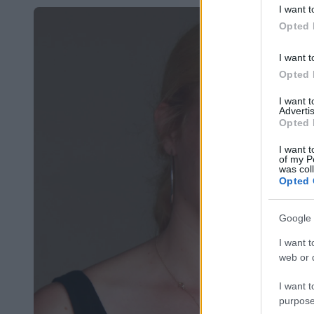
I want t
Opted 
I want t
Opted 
I want 
Advertis
Opted 
I want t
of my P
was col
Opted 
Google 
I want t
web or d
I want t
purpose