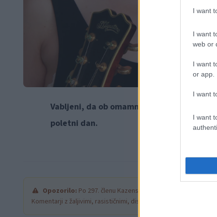
I want 
I want t
web or d
I want t
or app.
I want t
Vabljeni, da ob omamnem vonju kave in pri
I want t
poletni dan.
authenti
Opozorilo:
Po 297. členu Kazenskega zakonika je posamezni
Komentarji z žaljivimi, rasističnimi, diskriminatornimi ali nezako