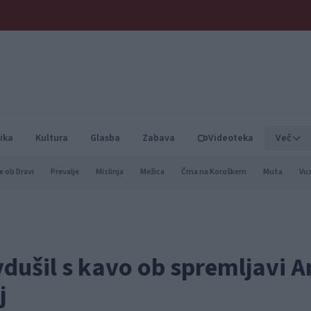
ika
Kultura
Glasba
Zabava
Videoteka
Več
e ob Dravi
Prevalje
Mislinja
Mežica
Črna na Koroškem
Muta
Vu
vdušil s kavo ob spremljavi A
j