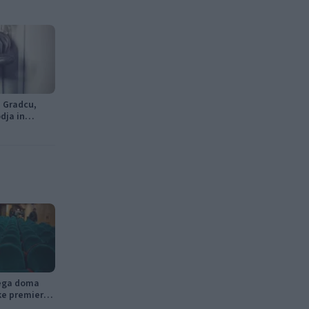
j Gradcu,
odja in
nega doma
ke premiere,
tniški kino