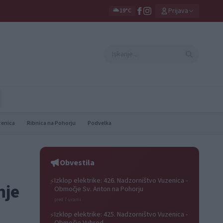
Prijava
🌥️
19°C
zenica
Ribnica na Pohorju
Podvelka
Obvestila
Izklop elektrike: 426. Nadzorništvo Vuzenica -
⚡
nje
Območje Sv. Anton na Pohorju
pred 7 urami
Izklop elektrike: 425. Nadzorništvo Vuzenica -
⚡