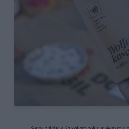
Konec poletja v Koroškem pokrajinskem muzeju