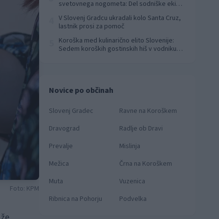
svetovnega nogometa: Del sodniške ekipe
za finale svetovnega prvenstva
V Slovenj Gradcu ukradali kolo Santa Cruz,
4
lastnik prosi za pomoč
Koroška med kulinarično elito Slovenije:
5
Sedem koroških gostinskih hiš v vodniku
Falstaff 2026
Novice po občinah
Slovenj Gradec
Ravne na Koroškem
Dravograd
Radlje ob Dravi
Prevalje
Mislinja
Mežica
Črna na Koroškem
Muta
Vuzenica
Foto: KPM
Ribnica na Pohorju
Podvelka
 že