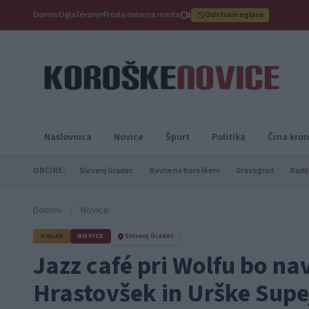
Domov
Oglaševanje
Prosta delovna mesta
Odstrani oglase
Naslovnica
Novice
Šport
Politika
Črna kron
OBČINE:
Slovenj Gradec
Ravne na Koroškem
Dravograd
Radlj
Domov
/
Novice
OGLAS
NOVICE
Slovenj Gradec
Jazz café pri Wolfu bo na
Hrastovšek in Urške Supe