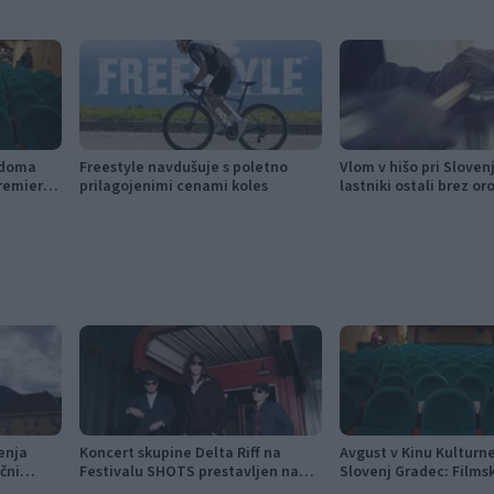
 doma
Freestyle navdušuje s poletno
Vlom v hišo pri Sloven
remiere,
prilagojenimi cenami koles
lastniki ostali brez or
ki kino
modema
enja
Koncert skupine Delta Riff na
Avgust v Kinu Kultur
ični
Festivalu SHOTS prestavljen na
Slovenj Gradec: Films
jutri
napete zgodbe in poči