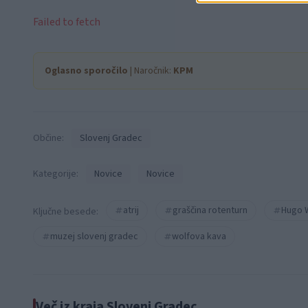
Failed to fetch
Oglasno sporočilo
| Naročnik:
KPM
Občine:
Slovenj Gradec
Kategorije:
Novice
Novice
atrij
graščina rotenturn
Hugo 
Ključne besede:
muzej slovenj gradec
wolfova kava
Več iz kraja Slovenj Gradec