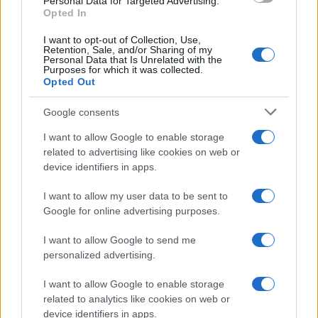
Personal Data for Targeted Advertising.
'zategnjene' noge, stegna, nekaj, kar se mi je
Opted In
primerilo prvič in česar nisem izkusila niti po mojem
I want to opt-out of Collection, Use,
Retention, Sale, and/or Sharing of my
Personal Data that Is Unrelated with the
navadnem treningu
."
Purposes for which it was collected.
Opted Out
"
Noge sem imela res utrujene, še dobro, da sem
Google consents
imela po tem maratonu dva dneva premora.
I want to allow Google to enable storage
Predvsem koža se je morala regenerirati, in se je,
related to advertising like cookies on web or
device identifiers in apps.
pa tudi sama sem bila bolj kot ne v vodoravnem
I want to allow my user data to be sent to
položaju, tako da sem se tudi jaz 'resetirala
'," je
Google for online advertising purposes.
pred tekmo zatrdila Garnbret, ki si želi dogodek, s
I want to allow Google to send me
katerim bi povezala plezanje, druženje z navijači in
personalized advertising.
dobrodelnost, še kdaj ponoviti.
I want to allow Google to enable storage
related to analytics like cookies on web or
Vir: STA
device identifiers in apps.