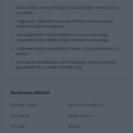
Dopustniška drama: Policija pričakala letalo s Korošico po
1
pristanku
Tragedija v Vuhredu: Po umoru 36-letne ženske policija
2
intenzivno išče osumljenca
Slovenjgradčan Tomaž Klančnik na vrhu svetovnega
3
nogometa: Del sodniške ekipe za finale svetovnega
prvenstva
V Slovenj Gradcu ukradali kolo Santa Cruz, lastnik prosi za
4
pomoč
Koroška med kulinarično elito Slovenije: Sedem koroških
5
gostinskih hiš v vodniku Falstaff 2026
Novice po občinah
Slovenj Gradec
Ravne na Koroškem
Dravograd
Radlje ob Dravi
Prevalje
Mislinja