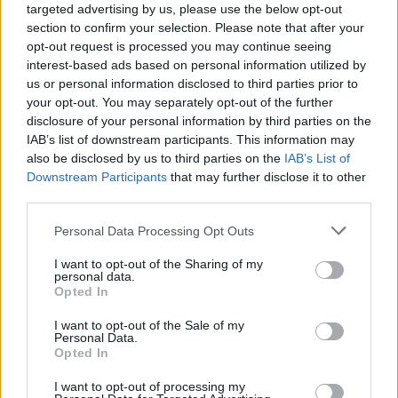
targeted advertising by us, please use the below opt-out
dobro formo, s katero sem zdaj zelo zadovoljna. In
section to confirm your selection. Please note that after your
... če bo ta vikend številka 49, bomo vsi zelo veseli
."
opt-out request is processed you may continue seeing
interest-based ads based on personal information utilized by
us or personal information disclosed to third parties prior to
Zadovoljna je, da je konec avgusta v Slovenski Bistrici
your opt-out. You may separately opt-out of the further
disclosure of your personal information by third parties on the
izpeljala uspešen dobrodelen projekt, plezalni maraton,
IAB’s list of downstream participants. This information may
ko je v 24 urah preplezala do vrhov 100 smeri ter
also be disclosed by us to third parties on the
IAB’s List of
Downstream Participants
that may further disclose it to other
obenem zbirala sredstva za Botrstvo v športu, katerega
third parties.
ambasadorka je.
Please note that this website/app uses one or more Google
Personal Data Processing Opt Outs
services and may gather and store information including but
"
Spočila se ravno nisem
," se je pošalila Garnbret.
not limited to your visit or usage behaviour. You may click to
I want to opt-out of the Sharing of my
personal data.
grant or deny consent to Google and its third-party tags to
Opted In
"
Moram pa reči, da sem bila po tem podvigu, na
use your data for below specified purposes in below Google
consent section.
katerega se nisem mogla pripraviti in nisem
I want to opt-out of the Sale of my
Personal Data.
Opted In
vedela, kaj me čaka, presenetljivo fizično v redu.
Počutila sem se dobro, malo sem imela
I want to opt-out of processing my