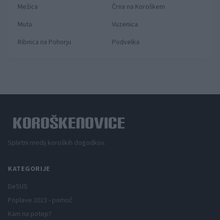
Mežica
Črna na Koroškem
Muta
Vuzenica
Ribnica na Pohorju
Podvelka
Spletni medij koroških dogodkov.
KATEGORIJE
DeSUS
Poplave 2023 - pomoč
Kam na potep?