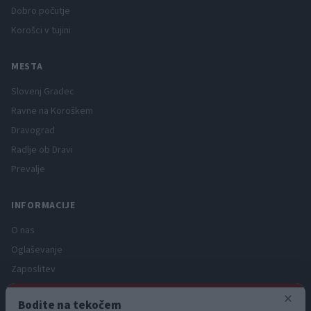
Dobro počutje
Korošci v tujini
MESTA
Slovenj Gradec
Ravne na Koroškem
Dravograd
Radlje ob Dravi
Prevalje
INFORMACIJE
O nas
Oglaševanje
Zaposlitev
Pravno obvestilo
×
Bodite na tekočem
Zasebnost in piškotki