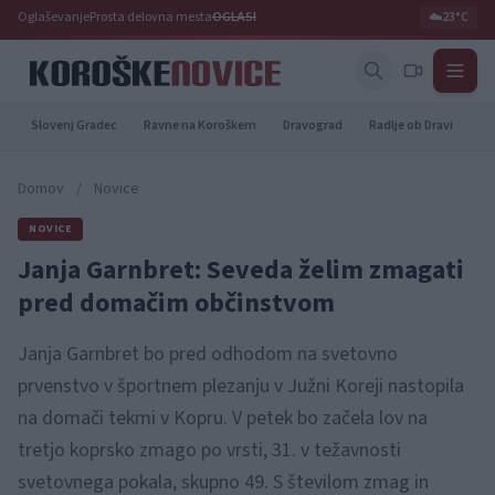
Oglaševanje
Prosta delovna mesta
OGLASI
☁️
23°C
Slovenj Gradec
Ravne na Koroškem
Dravograd
Radlje ob Dravi
Pr
Domov
/
Novice
NOVICE
Janja Garnbret: Seveda želim zmagati
pred domačim občinstvom
Janja Garnbret bo pred odhodom na svetovno
prvenstvo v športnem plezanju v Južni Koreji nastopila
na domači tekmi v Kopru. V petek bo začela lov na
tretjo koprsko zmago po vrsti, 31. v težavnosti
svetovnega pokala, skupno 49. S številom zmag in