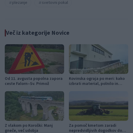
plezanje
svetovni pokal
Več iz kategorije Novice
Od 11. avgusta popolna zapora
Kovinska ograja po meri: kako
ceste Falorn–Sv. Primož
izbrati material, polnilo in
izvedbo
Z vlakom po Koroški: Manj
Za pomoč kmetom zaradi
gneče, več udobja
nepredvidljivih dogodkov do