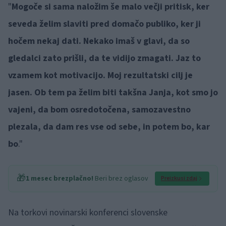
"
Mogoče si sama naložim še malo večji pritisk, ker
seveda želim slaviti pred domačo publiko, ker ji
hočem nekaj dati. Nekako imaš v glavi, da so
gledalci zato prišli, da te vidijo zmagati. Jaz to
vzamem kot motivacijo. Moj rezultatski cilj je
jasen. Ob tem pa želim biti takšna Janja, kot smo jo
vajeni, da bom osredotočena, samozavestno
plezala, da dam res vse od sebe, in potem bo, kar
bo
."
🎁
1 mesec brezplačno!
Beri brez oglasov
Preizkusi zdaj
Na torkovi novinarski konferenci slovenske