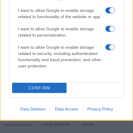
I want to allow Google to enable storage
related to functionality of the website or app.
I want to allow Google to enable storage
related to personalization.
Opozorilo:
Po 297. členu Kazenskega zakonika je
posameznik kazensko odgovoren za javno spodbujanje
I want to allow Google to enable storage
sovraštva, nasilja ali nestrpnosti. Komentarji z žaljivimi,
related to security, including authentication
rasističnimi, diskriminatornimi ali nezakonitimi vsebinami bodo
functionality and fraud prevention, and other
odstranjeni.
Pravila komentiranja →
user protection.
Failed to fetch
CONFIRM
Kategorije:
Novice
Data Deletion
Data Access
Privacy Policy
Janja Garnbret
koper
Ključne besede: