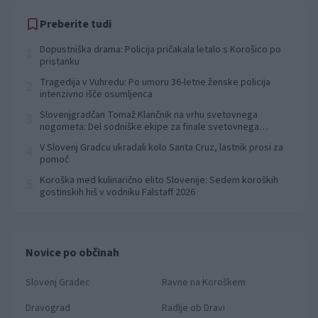
Preberite tudi
Dopustniška drama: Policija pričakala letalo s Korošico po
1
pristanku
Tragedija v Vuhredu: Po umoru 36-letne ženske policija
2
intenzivno išče osumljenca
Slovenjgradčan Tomaž Klančnik na vrhu svetovnega
3
nogometa: Del sodniške ekipe za finale svetovnega
prvenstva
V Slovenj Gradcu ukradali kolo Santa Cruz, lastnik prosi za
4
pomoč
Koroška med kulinarično elito Slovenije: Sedem koroških
5
gostinskih hiš v vodniku Falstaff 2026
Novice po občinah
Slovenj Gradec
Ravne na Koroškem
Dravograd
Radlje ob Dravi