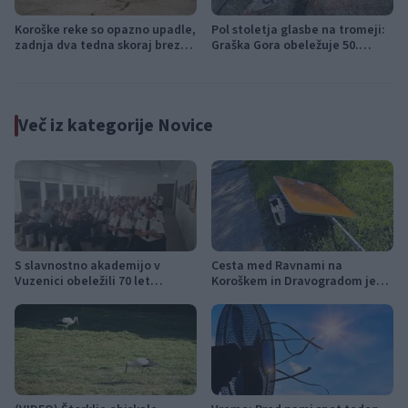
Koroške reke so opazno upadle,
Pol stoletja glasbe na tromeji:
zadnja dva tedna skoraj brez
Graška Gora obeležuje 50.
dežja
jubilejni festival narodno-
zabavne glasbe
Več iz kategorije Novice
S slavnostno akademijo v
Cesta med Ravnami na
Vuzenici obeležili 70 let
Koroškem in Dravogradom je
Gasilske zveze Dravske doline
predčasno odprta za promet