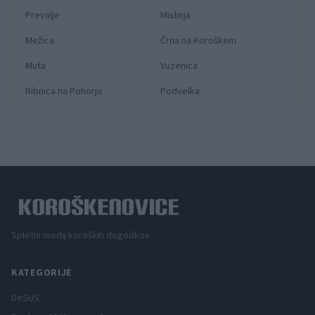
Prevalje
Mislinja
Mežica
Črna na Koroškem
Muta
Vuzenica
Ribnica na Pohorju
Podvelka
Spletni medij koroških dogodkov.
KATEGORIJE
DeSUS