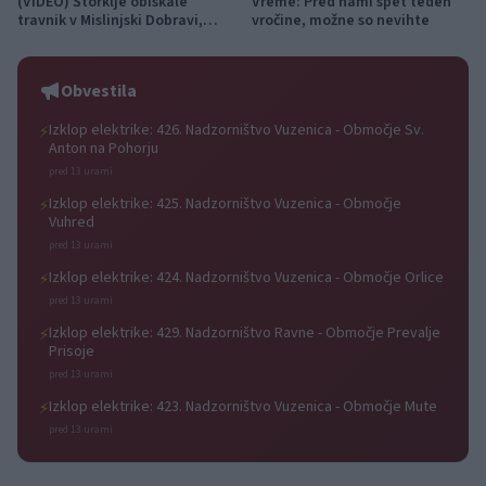
(VIDEO) Štorklje obiskale
Vreme: Pred nami spet teden
travnik v Mislinjski Dobravi,
vročine, možne so nevihte
Slovenija pa beleži rekordno
leto
Obvestila
Izklop elektrike: 426. Nadzorništvo Vuzenica - Območje Sv.
⚡
Anton na Pohorju
pred 13 urami
Izklop elektrike: 425. Nadzorništvo Vuzenica - Območje
⚡
Vuhred
pred 13 urami
Izklop elektrike: 424. Nadzorništvo Vuzenica - Območje Orlice
⚡
pred 13 urami
Izklop elektrike: 429. Nadzorništvo Ravne - Območje Prevalje
⚡
Prisoje
pred 13 urami
Izklop elektrike: 423. Nadzorništvo Vuzenica - Območje Mute
⚡
pred 13 urami