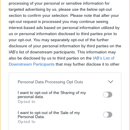
processing of your personal or sensitive information for
okrepimo svojo prisotnost na evropskem trgu
,«
targeted advertising by us, please use the below opt-out
section to confirm your selection. Please note that after your
poudarja direktor podjetja,
Darko Pregel.
opt-out request is processed you may continue seeing
interest-based ads based on personal information utilized by
us or personal information disclosed to third parties prior to
your opt-out. You may separately opt-out of the further
Projekt
»Melaminske prefabricirane Smart Fit
disclosure of your personal information by third parties on the
izolacijske rešitve«
poteka v obdobju od
15.
IAB’s list of downstream participants. This information may
januarja 2025 do 15. junija 2026
.
also be disclosed by us to third parties on the
IAB’s List of
Downstream Participants
that may further disclose it to other
third parties.
Please note that this website/app uses one or more Google
Personal Data Processing Opt Outs
services and may gather and store information including but
not limited to your visit or usage behaviour. You may click to
I want to opt-out of the Sharing of my
personal data.
grant or deny consent to Google and its third-party tags to
Opted In
use your data for below specified purposes in below Google
consent section.
I want to opt-out of the Sale of my
Personal Data.
Opted In
Vir: ISOMAT