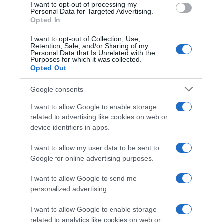
I want to opt-out of processing my
Personal Data for Targeted Advertising.
Opted In
I want to opt-out of Collection, Use,
Retention, Sale, and/or Sharing of my
Opozorilo:
Po 297. členu Kazenskega zakonika je
Personal Data that Is Unrelated with the
posameznik kazensko odgovoren za javno spodbujanje
Purposes for which it was collected.
Opted Out
sovraštva, nasilja ali nestrpnosti. Komentarji z žaljivimi,
rasističnimi, diskriminatornimi ali nezakonitimi vsebinami bodo
Google consents
odstranjeni.
Pravila komentiranja →
I want to allow Google to enable storage
related to advertising like cookies on web or
Failed to fetch
device identifiers in apps.
I want to allow my user data to be sent to
Google for online advertising purposes.
Občine:
Mežica
I want to allow Google to send me
personalized advertising.
Kategorije:
Novice
I want to allow Google to enable storage
Mežica
javni razpis
projekt
Ključne besede:
related to analytics like cookies on web or