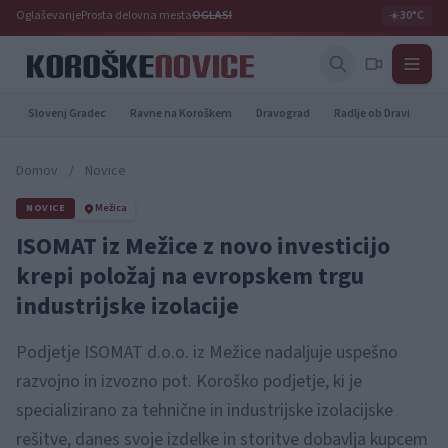
Oglaševanje
Prosta delovna mesta
OGLASI
☀️
30°C
Slovenj Gradec
Ravne na Koroškem
Dravograd
Radlje ob Dravi
Pr
Domov
/
Novice
NOVICE
Mežica
ISOMAT iz Mežice z novo investicijo
krepi položaj na evropskem trgu
industrijske izolacije
Podjetje ISOMAT d.o.o. iz Mežice nadaljuje uspešno
razvojno in izvozno pot. Koroško podjetje, ki je
specializirano za tehnične in industrijske izolacijske
rešitve, danes svoje izdelke in storitve dobavlja kupcem