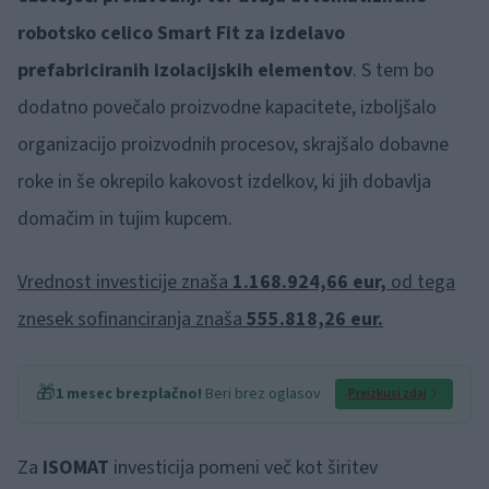
robotsko celico Smart Fit za izdelavo
prefabriciranih izolacijskih elementov
. S tem bo
dodatno povečalo proizvodne kapacitete, izboljšalo
organizacijo proizvodnih procesov, skrajšalo dobavne
roke in še okrepilo kakovost izdelkov, ki jih dobavlja
domačim in tujim kupcem.
Vrednost investicije znaša
1.168.924,66 eur,
od tega
znesek sofinanciranja znaša
555.818,26 eur.
🎁
1 mesec brezplačno!
Beri brez oglasov
Preizkusi zdaj
Za
ISOMAT
investicija pomeni več kot širitev