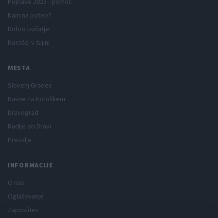
Poplave 2023 - pomoč
Kam na potep?
Dobro počutje
Korošci v tujini
MESTA
Slovenj Gradec
Ravne na Koroškem
Dravograd
Radlje ob Dravi
Prevalje
INFORMACIJE
O nas
Oglaševanje
Zaposlitev