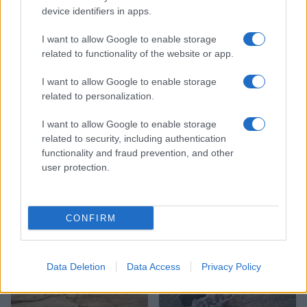
device identifiers in apps.
isomat
I want to allow Google to enable storage
Melaminske prefabricirane Smart Fit izolacijske rešitve
related to functionality of the website or app.
I want to allow Google to enable storage
related to personalization.
Več iz kraja Mežica
I want to allow Google to enable storage
related to security, including authentication
functionality and fraud prevention, and other
user protection.
CONFIRM
Freestyle navdušuje s poletno
Kovinska ograja po meri: kako
prilagojenimi cenami koles
izbrati material, polnilo in
izvedbo
Data Deletion
Data Access
Privacy Policy