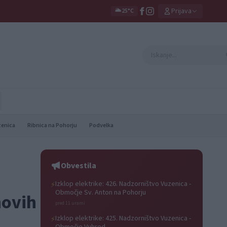
Prijava
🌥️
25°C
zenica
Ribnica na Pohorju
Podvelka
Obvestila
Izklop elektrike: 426. Nadzorništvo Vuzenica -
⚡
Območje Sv. Anton na Pohorju
novih
pred 11 urami
Izklop elektrike: 425. Nadzorništvo Vuzenica -
⚡