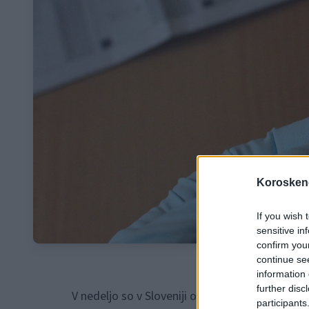
Koroskeno
If you wish 
sensitive in
confirm you
continue se
information 
further disc
V nedeljo so v Sloveniji ob 724 PCR-testih in 44
participants