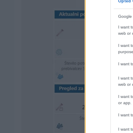
Opted 
Google 
I want t
web or d
I want t
purpose
I want 
I want t
web or d
I want t
or app.
I want t
I want t