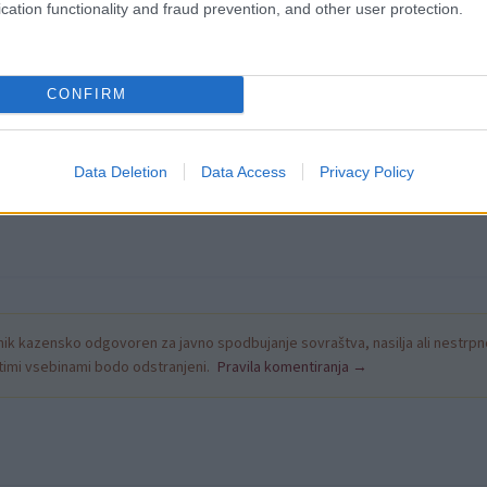
cation functionality and fraud prevention, and other user protection.
CONFIRM
Data Deletion
Data Access
Privacy Policy
k kazensko odgovoren za javno spodbujanje sovraštva, nasilja ali nestrpno
nitimi vsebinami bodo odstranjeni.
Pravila komentiranja →