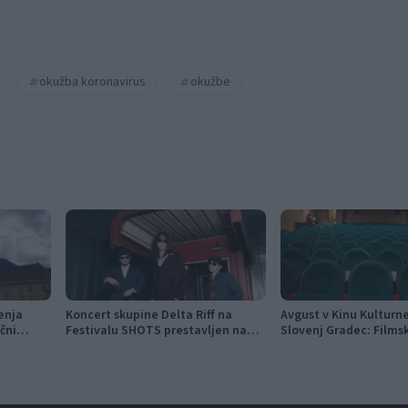
okužba koronavirus
okužbe
enja
Koncert skupine Delta Riff na
Avgust v Kinu Kultur
ični
Festivalu SHOTS prestavljen na
Slovenj Gradec: Films
jutri
napete zgodbe in poči