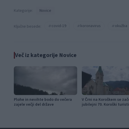
Kategorije:
Novice
covid-19
koronavirus
okužba
Ključne besede:
Več iz kategorije Novice
Plohe in nevihte bodo do večera
V Črni na Koroškem se zač
zajele večji del države
jubilejni 70. Koroški turist
teden s kar 70 dogodki