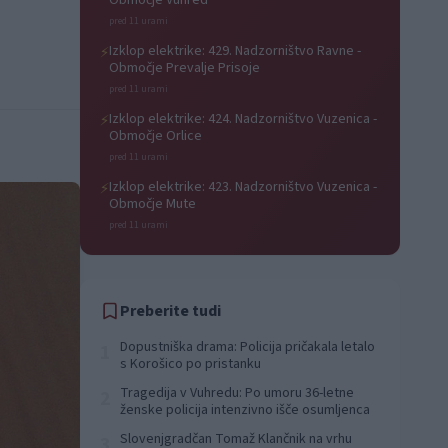
Območje Vuhred
pred 11 urami
Izklop elektrike: 429. Nadzorništvo Ravne -
⚡
Območje Prevalje Prisoje
pred 11 urami
Izklop elektrike: 424. Nadzorništvo Vuzenica -
⚡
Območje Orlice
pred 11 urami
Izklop elektrike: 423. Nadzorništvo Vuzenica -
⚡
Območje Mute
pred 11 urami
Preberite tudi
Dopustniška drama: Policija pričakala letalo
1
s Korošico po pristanku
Tragedija v Vuhredu: Po umoru 36-letne
2
ženske policija intenzivno išče osumljenca
Slovenjgradčan Tomaž Klančnik na vrhu
3