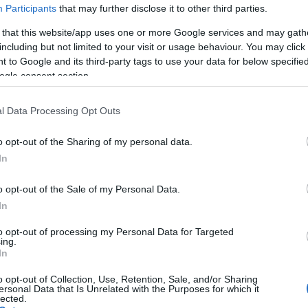
h in 5090 hitrih antigenskih testih potrdili
1108 okužb.
Participants
that may further disclose it to other third parties.
 that this website/app uses one or more Google services and may gath
including but not limited to your visit or usage behaviour. You may click 
 to Google and its third-party tags to use your data for below specifi
h in 4019 hitrih antigenskih testih potrdili
746
okužb
z nov
ogle consent section.
l Data Processing Opt Outs
je (NIJZ) je
v državi trenutno 25.656 primerov
o opt-out of the Sharing of my personal data.
. Sedemdnevno povprečje potrjenih primerov trenutno znaša
In
e je zvišalo število potrjenih primerov v zadnjih 14 dneh
o opt-out of the Sale of my Personal Data.
In
to opt-out of processing my Personal Data for Targeted
ing.
In
o opt-out of Collection, Use, Retention, Sale, and/or Sharing
ersonal Data that Is Unrelated with the Purposes for which it
lected.