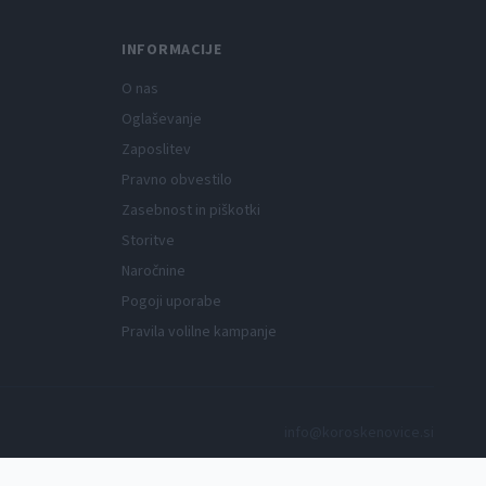
INFORMACIJE
O nas
Oglaševanje
Zaposlitev
Pravno obvestilo
Zasebnost in piškotki
Storitve
Naročnine
Pogoji uporabe
Pravila volilne kampanje
info@koroskenovice.si