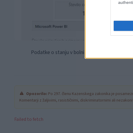
authenti
Podatke o stanju v bolnišnicah še čakamo.
Opozorilo:
Po 297. členu Kazenskega zakonika je posamezni
Komentarji z žaljivimi, rasističnimi, diskriminatornimi ali nezako
Failed to fetch