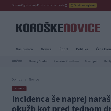
Domov
Oglaševanje
Prosta delovna mesta
Odstrani oglase
Naslovnica
Novice
Šport
Politika
Črna kron
OBČINE:
Slovenj Gradec
Ravne na Koroškem
Dravograd
Radlj
Domov
/
Novice
NOVICE
Incidenca še naprej narašč
okužb kot pred tednom d