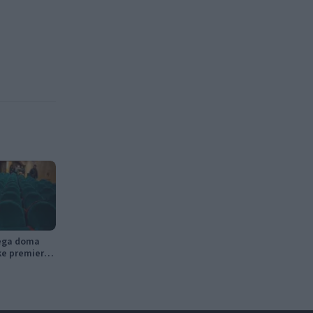
nega doma
ke premiere,
tniški kino