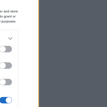
er and store
to grant or
ed purposes
im
 na