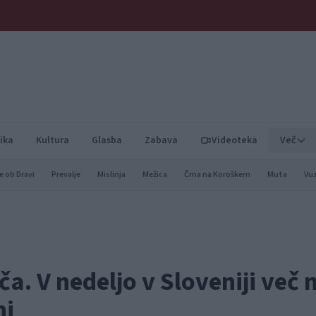
ika
Kultura
Glasba
Zabava
Videoteka
Več
e ob Dravi
Prevalje
Mislinja
Mežica
Črna na Koroškem
Muta
Vu
a. V nedeljo v Sloveniji več 
ni