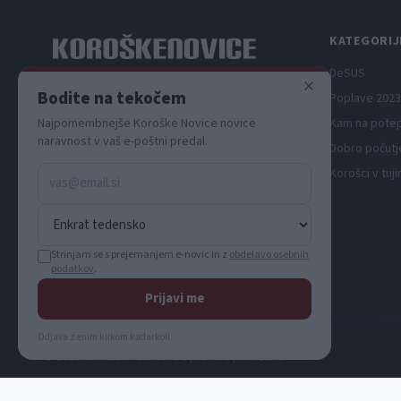
KATEGORIJ
DeSUS
×
Spletni medij koroških dogodkov.
Bodite na tekočem
Poplave 2023
Kam na pote
Najpomembnejše Koroške Novice novice
naravnost v vaš e-poštni predal.
Dobro počutj
Korošci v tuji
Strinjam se s prejemanjem e-novic in z
obdelavo osebnih
podatkov
.
Prijavi me
Odjava z enim klikom kadarkoli.
© 2026 KN MEDIA d.o.o. Vse pravice pridržane.