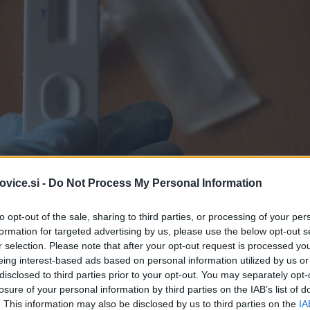
vice.si -
Do Not Process My Personal Information
to opt-out of the sale, sharing to third parties, or processing of your per
formation for targeted advertising by us, please use the below opt-out s
r selection. Please note that after your opt-out request is processed y
Simbolična fotografija
|
eing interest-based ads based on personal information utilized by us or
disclosed to third parties prior to your opt-out. You may separately opt-
losure of your personal information by third parties on the IAB’s list of
45 hitrih antigenskih testih potrdili
907 okužb z
novim
. This information may also be disclosed by us to third parties on the
IA