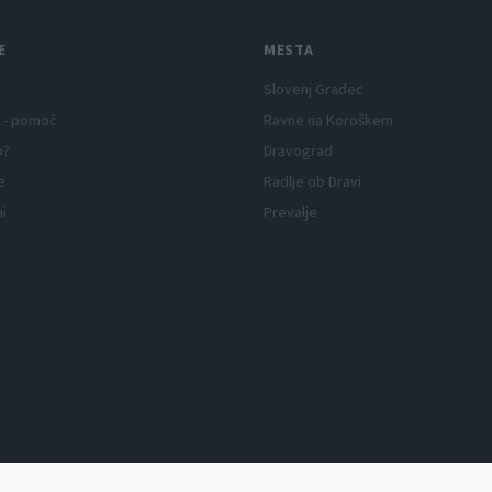
E
MESTA
Slovenj Gradec
 - pomoč
Ravne na Koroškem
p?
Dravograd
e
Radlje ob Dravi
ni
Prevalje