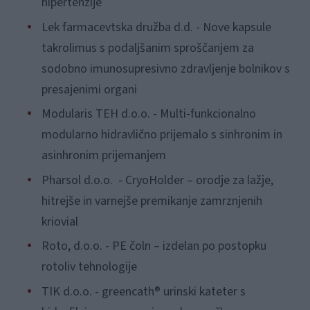
hipertenzije
Lek farmacevtska družba d.d. - Nove kapsule
takrolimus s podaljšanim sproščanjem za
sodobno imunosupresivno zdravljenje bolnikov s
presajenimi organi
Modularis TEH d.o.o. - Multi-funkcionalno
modularno hidravlično prijemalo s sinhronim in
asinhronim prijemanjem
Pharsol d.o.o. - CryoHolder – orodje za lažje,
hitrejše in varnejše premikanje zamrznjenih
kriovial
Roto, d.o.o. - PE čoln – izdelan po postopku
rotoliv tehnologije
TIK d.o.o. - greencath® urinski kateter s