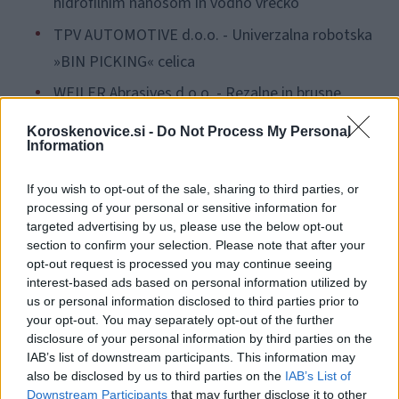
hidrofilnim nanosom in vodno vrečko
TPV AUTOMOTIVE d.o.o. - Univerzalna robotska
»BIN PICKING« celica
WEILER Abrasives d.o.o. - Rezalne in brusne
plošče za ultimativni sistem hitre menjave X-lock
1 / 3
Koroskenovice.si -
Do Not Process My Personal
Information
If you wish to opt-out of the sale, sharing to third parties, or
processing of your personal or sensitive information for
targeted advertising by us, please use the below opt-out
section to confirm your selection. Please note that after your
opt-out request is processed you may continue seeing
PREJEMNIKI POSEBNIH NACIONALNIH PRIZNANJ ZA
interest-based ads based on personal information utilized by
us or personal information disclosed to third parties prior to
MLADO PODJETJE
your opt-out. You may separately opt-out of the further
disclosure of your personal information by third parties on the
Deltahub, d.o.o. - Carpio – resnično ergonomski
IAB’s list of downstream participants. This information may
also be disclosed by us to third parties on the
IAB’s List of
podstavek za zapestje
Downstream Participants
that may further disclose it to other