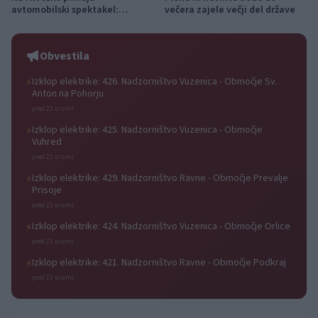
avtomobilski spektakel:
večera zajele večji del države
Rohnenje motorjev, dvoboji na
progah in atraktivni Car Meet
Obvestila
Izklop elektrike: 426. Nadzorništvo Vuzenica - Območje Sv.
⚡
Anton na Pohorju
pred 21 urami
Izklop elektrike: 425. Nadzorništvo Vuzenica - Območje
⚡
Vuhred
pred 21 urami
Izklop elektrike: 429. Nadzorništvo Ravne - Območje Prevalje
⚡
Prisoje
pred 21 urami
Izklop elektrike: 424. Nadzorništvo Vuzenica - Območje Orlice
⚡
pred 21 urami
Izklop elektrike: 421. Nadzorništvo Ravne - Območje Podkraj
⚡
pred 21 urami