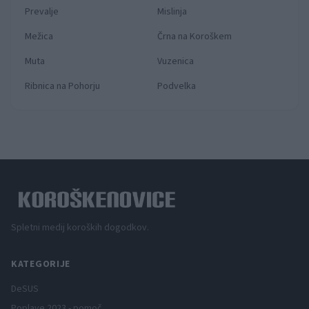
Prevalje
Mislinja
Mežica
Črna na Koroškem
Muta
Vuzenica
Ribnica na Pohorju
Podvelka
Spletni medij koroških dogodkov.
KATEGORIJE
DeSUS
Poplave 2023 - pomoč