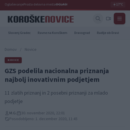
Oglaševanje
Prosta delovna mesta
OGLASI
☀️
17°C
Slovenj Gradec
Ravne na Koroškem
Dravograd
Radlje ob Dravi
Pr
Domov
/
Novice
NOVICE
GZS podelila nacionalna priznanja
najbolj inovativnim podjetjem
11 zlatih priznanj in 2 posebni priznanji za mlado
podjetje
M.G.
30. november 2020, 22:01
Posodobljeno: 1. december 2020, 11:45