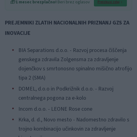
🎁
1 mesec brezplačno!
Beri brez oglasov
Preizkusi zdaj
PREJEMNIKI ZLATIH NACIONALNIH PRIZNANJ GZS ZA
INOVACIJE
BIA Separations d.o.o. - Razvoj procesa čiščenja
genskega zdravila Zolgensma za zdravljenje
dojenčkov s smrtonosno spinalno mišično atrofijo
tipa 2 (SMA)
DOMEL, d.o.o in Podkrižnik d.o.o. - Razvoj
centralnega pogona za e-kolo
Incom d.o.o. - LEONE Rose cone
Krka, d. d., Novo mesto - Nadomestno zdravilo s
trojno kombinacijo učinkovin za zdravljenje