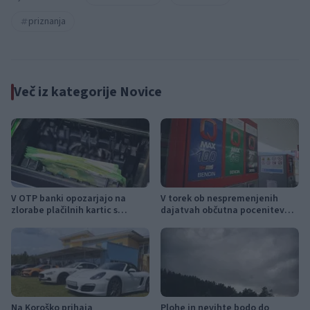
priznanja
Več iz kategorije Novice
V OTP banki opozarjajo na
V torek ob nespremenjenih
zlorabe plačilnih kartic s
dajatvah občutna pocenitev
skimmingom
goriv
Na Koroško prihaja
Plohe in nevihte bodo do