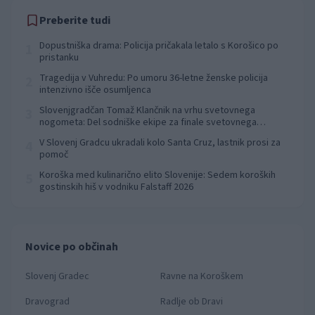
Preberite tudi
Dopustniška drama: Policija pričakala letalo s Korošico po
1
pristanku
Tragedija v Vuhredu: Po umoru 36-letne ženske policija
2
intenzivno išče osumljenca
Slovenjgradčan Tomaž Klančnik na vrhu svetovnega
3
nogometa: Del sodniške ekipe za finale svetovnega
prvenstva
V Slovenj Gradcu ukradali kolo Santa Cruz, lastnik prosi za
4
pomoč
Koroška med kulinarično elito Slovenije: Sedem koroških
5
gostinskih hiš v vodniku Falstaff 2026
Novice po občinah
Slovenj Gradec
Ravne na Koroškem
Dravograd
Radlje ob Dravi