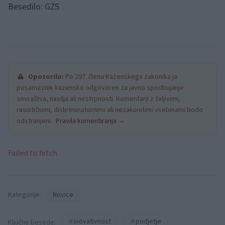
Besedilo: GZS
Opozorilo:
Po 297. členu Kazenskega zakonika je
posameznik kazensko odgovoren za javno spodbujanje
sovraštva, nasilja ali nestrpnosti. Komentarji z žaljivimi,
rasističnimi, diskriminatornimi ali nezakonitimi vsebinami bodo
odstranjeni.
Pravila komentiranja →
Failed to fetch
Kategorije:
Novice
inovativnost
podjetje
Ključne besede: