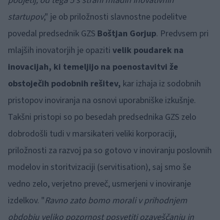
podjetij, od tega 5 s strani mladih inovativnih
startupov
," je ob priložnosti slavnostne podelitve
povedal predsednik GZS
Boštjan Gorjup
. Predvsem pri
mlajših inovatorjih je opaziti
velik poudarek na
inovacijah, ki temeljijo na poenostavitvi že
obstoječih podobnih rešitev,
kar izhaja iz sodobnih
pristopov inoviranja na osnovi uporabniške izkušnje.
Takšni pristopi so po besedah predsednika GZS zelo
dobrodošli tudi v marsikateri veliki korporaciji,
priložnosti za razvoj pa so gotovo v inoviranju poslovnih
modelov in storitvizaciji (servitisation), saj smo še
vedno zelo, verjetno preveč, usmerjeni v inoviranje
izdelkov. "
Ravno zato bomo morali v prihodnjem
obdobju veliko pozornost posvetiti ozaveščanju in