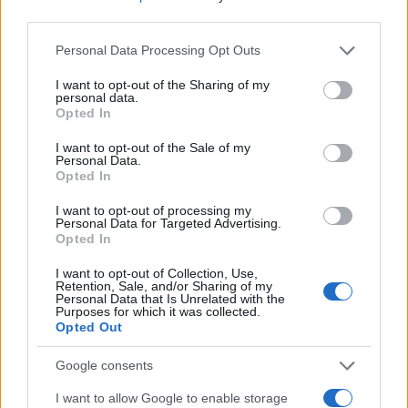
third parties.
GO4GOAL, d.o.o. - Inteligentno zasnovane
športne nogavice GO4GOAL
Please note that this website/app uses one or more Google
Personal Data Processing Opt Outs
services and may gather and store information including but
not limited to your visit or usage behaviour. You may click to
I want to opt-out of the Sharing of my
PREJEMNIK POSEBNEGA NACIONALNEGA PRIZNANJA
personal data.
grant or deny consent to Google and its third-party tags to
Opted In
use your data for below specified purposes in below Google
ZA INOVACIJSKI IZZIV 2020 - SODELOVANJE
consent section.
I want to opt-out of the Sale of my
KULTURNO-KREATIVNIH INDUSTRIJ IN
Personal Data.
Opted In
GOSPODARSTVA
I want to opt-out of processing my
Personal Data for Targeted Advertising.
Srednja tehniška in poklicna šola Trbovlje in Zavod za
Opted In
kulturo Delavski dom Trbovlje - BCI-inštalacija: Slikanje
I want to opt-out of Collection, Use,
Retention, Sale, and/or Sharing of my
z mislimi
Personal Data that Is Unrelated with the
Purposes for which it was collected.
Opted Out
🎁
1 mesec brezplačno!
Beri brez oglasov
Preizkusi zdaj
Google consents
I want to allow Google to enable storage