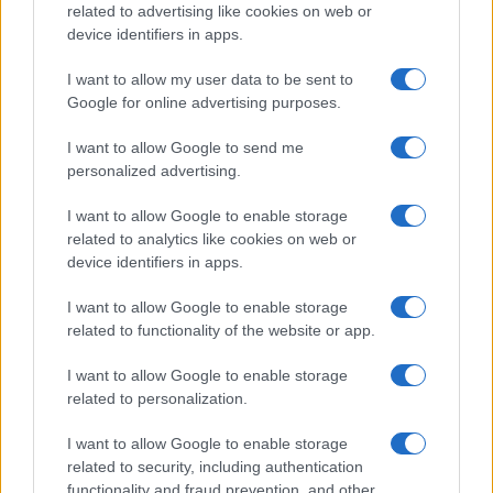
related to advertising like cookies on web or
device identifiers in apps.
I want to allow my user data to be sent to
Google for online advertising purposes.
I want to allow Google to send me
personalized advertising.
I want to allow Google to enable storage
related to analytics like cookies on web or
device identifiers in apps.
I want to allow Google to enable storage
related to functionality of the website or app.
Blagovna znamka Inovativna Slovenija
I want to allow Google to enable storage
related to personalization.
Gospodarska zbornica Slovenije pod blagovno znamko
I want to allow Google to enable storage
"Inovativna Slovenija" pokriva celoten proces podpore
related to security, including authentication
inovativnosti, od ideje in razvoja, preko zaščite
functionality and fraud prevention, and other