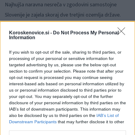
Najhujša naravna nesreča v zgodovini samostojne
Slovenije je zajela skoraj dve tretjini ozemlja države.
Evidentiranih je bilo 15.517 prizadetih lokacij,
Koroskenovice.si -
Do Not Process My Personal
poškodovanih nekaj manj kot 2000 kilometrov cest,
Information
4000 kilometrov vodotokov in več kot 13.000 stavb, od
If you wish to opt-out of the sale, sharing to third parties, or
tega skoraj 9000 stanovanj in stanovanjskih stavb.
processing of your personal or sensitive information for
targeted advertising by us, please use the below opt-out
Uničenih je bilo več mostov in več deset bolj ali manj
section to confirm your selection. Please note that after your
poškodovanih, so našteli v uradu vlade za informiranje.
opt-out request is processed you may continue seeing
interest-based ads based on personal information utilized by
us or personal information disclosed to third parties prior to
Poplave so pokazale, da dosedanja vlaganja v vodno
your opt-out. You may separately opt-out of the further
infrastrukturo niso zadostna in da je vzdrževanje
disclosure of your personal information by third parties on the
IAB’s list of downstream participants. This information may
pogosto zapostavljeno. Veliko objektov je bilo zgrajenih
also be disclosed by us to third parties on the
IAB’s List of
Downstream Participants
that may further disclose it to other
na poplavno ogroženih območjih, pogosto v nasprotju z
third parties.
opozorili stroke, kar je bistveno povečalo škodo in