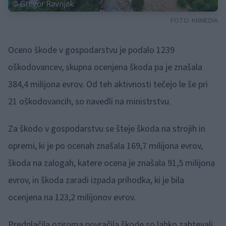
FOTO:
KNMEDIA
Oceno škode v gospodarstvu je podalo 1239
oškodovancev, skupna ocenjena škoda pa je znašala
384,4 milijona evrov. Od teh aktivnosti tečejo le še pri
21 oškodovancih, so navedli na ministrstvu.
Za škodo v gospodarstvu se šteje škoda na strojih in
opremi, ki je po ocenah znašala 169,7 milijona evrov,
škoda na zalogah, katere ocena je znašala 91,5 milijona
evrov, in škoda zaradi izpada prihodka, ki je bila
ocenjena na 123,2 milijonov evrov.
Predplačila oziroma povračila škode so lahko zahtevali