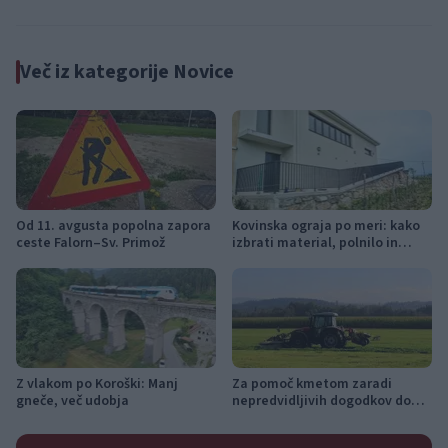
jubilejni festival narodno-
zabavne glasbe
Več iz kategorije Novice
Od 11. avgusta popolna zapora
Kovinska ograja po meri: kako
ceste Falorn–Sv. Primož
izbrati material, polnilo in
izvedbo
Z vlakom po Koroški: Manj
Za pomoč kmetom zaradi
gneče, več udobja
nepredvidljivih dogodkov do
115.000 evrov sredstev