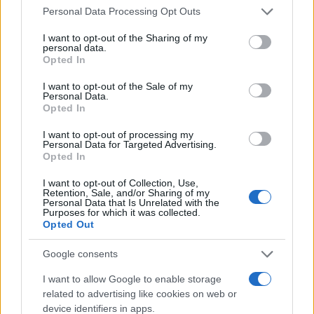
Please note that this website/app uses one or more Google
Personal Data Processing Opt Outs
ogrozilo človeška življenja. Izjemna pripravljenost ljudi,
services and may gather and store information including but
not limited to your visit or usage behaviour. You may click to
I want to opt-out of the Sharing of my
prostovoljcev, gasilcev in organizacij za pomoč ter hiter
personal data.
grant or deny consent to Google and its third-party tags to
Opted In
odziv vlade so omilili posledice katastrofe, so še
use your data for below specified purposes in below Google
consent section.
I want to opt-out of the Sale of my
spomnili v uradu.
Personal Data.
Opted In
Dodali so, da v najbolj prizadetih občinah sanacija še
I want to opt-out of processing my
Personal Data for Targeted Advertising.
vedno ostaja izziv. Dela na vodotokih, plazovih in
Opted In
infrastrukturi medtem še naprej potekajo izjemno
I want to opt-out of Collection, Use,
Retention, Sale, and/or Sharing of my
intenzivno, ključni projekti obnove pa se bodo
Personal Data that Is Unrelated with the
Purposes for which it was collected.
Opted Out
nadaljevali do končne stabilizacije območij.
Google consents
Vir: STA
I want to allow Google to enable storage
related to advertising like cookies on web or
device identifiers in apps.