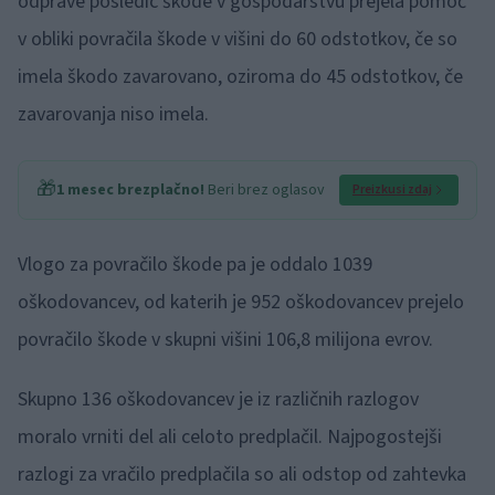
odprave posledic škode v gospodarstvu prejela pomoč
v obliki povračila škode v višini do 60 odstotkov, če so
imela škodo zavarovano, oziroma do 45 odstotkov, če
zavarovanja niso imela.
🎁
1 mesec brezplačno!
Beri brez oglasov
Preizkusi zdaj
Vlogo za povračilo škode pa je oddalo 1039
oškodovancev, od katerih je 952 oškodovancev prejelo
povračilo škode v skupni višini 106,8 milijona evrov.
Skupno 136 oškodovancev je iz različnih razlogov
moralo vrniti del ali celoto predplačil. Najpogostejši
razlogi za vračilo predplačila so ali odstop od zahtevka