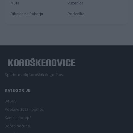
Muta
Vuzenica
Ribnica na Pohorju
Podvelka
Spletni medij koroških dogodkov.
KATEGORIJE
DeSUS
Poplave 2023 - pomoč
Kam na potep?
Dobro počutje