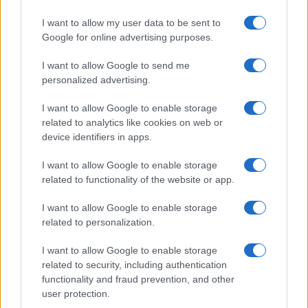
I want to allow my user data to be sent to
Google for online advertising purposes.
Opozorilo:
Po 297. členu Kazenskega zakonika je
posameznik kazensko odgovoren za javno spodbujanje
I want to allow Google to send me
sovraštva, nasilja ali nestrpnosti. Komentarji z žaljivimi,
personalized advertising.
rasističnimi, diskriminatornimi ali nezakonitimi vsebinami bodo
I want to allow Google to enable storage
odstranjeni.
Pravila komentiranja →
related to analytics like cookies on web or
device identifiers in apps.
Failed to fetch
I want to allow Google to enable storage
related to functionality of the website or app.
I want to allow Google to enable storage
Občine:
Prevalje
Mežica
related to personalization.
Kategorije:
Novice
I want to allow Google to enable storage
related to security, including authentication
functionality and fraud prevention, and other
kmetijsko gospodarstvo
sanacija
Ključne besede:
user protection.