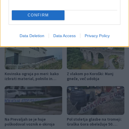
UJME
CONFIRM
Več iz kraja Prevalje
Data Deletion
Data Access
Privacy Policy
Kovinska ograja po meri: kako
Z vlakom po Koroški: Manj
izbrati material, polnilo in
gneče, več udobja
izvedbo
Na Prevaljah se je huje
Pol stoletja glasbe na tromeji:
poškodoval voznik e-skiroja
Graška Gora obeležuje 50.