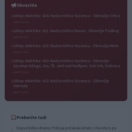
Obvestila
Izklop elektrike: 424. Nadzorništvo Vuzenica - Območje Orlice
⚡
pred 5 urami
Izklop elektrike: 421. Nadzorništvo Ravne - Območje Podkraj
⚡
pred 5 urami
Izklop elektrike: 423. Nadzorništvo Vuzenica - Območje Mute
⚡
pred 5 urami
Izklop elektrike: 420. Nadzorništvo Vuzenica - Območje
⚡
Spodnja Vižinga, Vas, Št. Janž nad Radljami, Suhi Vrh, Dobrava
pred 5 urami
Izklop elektrike: 422. Nadzorništvo Vuzenica - Območje
⚡
Vuhreda
pred 5 urami
Preberite tudi
Dopustniška drama: Policija pričakala letalo s Korošico po
1