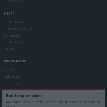
Korošci v tujini
MESTA
Slovenj Gradec
Ravne na Koroškem
Dravograd
Radlje ob Dravi
Prevalje
INFORMACIJE
O nas
Oglaševanje
Zaposlitev
Pravno obvestilo
×
Bodite na tekočem
Zasebnost in piškotki
Najpomembnejše Koroške Novice novice naravnost v vaš e-poštni
Storitve
predal.