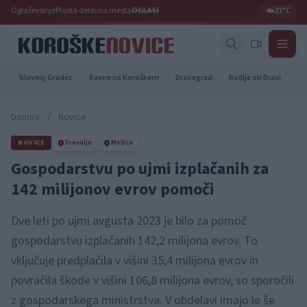
Oglaševanje
Prosta delovna mesta
OGLASI
☁️
21°C
Slovenj Gradec
Ravne na Koroškem
Dravograd
Radlje ob Dravi
Pr
Domov
/
Novice
NOVICE
Prevalje
Mežica
Gospodarstvu po ujmi izplačanih za
142 milijonov evrov pomoči
Dve leti po ujmi avgusta 2023 je bilo za pomoč
gospodarstvu izplačanih 142,2 milijona evrov. To
vključuje predplačila v višini 35,4 milijona evrov in
povračila škode v višini 106,8 milijona evrov, so sporočili
z gospodarskega ministrstva. V obdelavi imajo le še