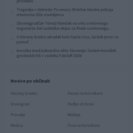
pristanku
Tragedija v Vuhredu: Po umoru 36-letne ženske policija
2
intenzivno išče osumljenca
Slovenjgradčan Tomaž Klančnik na vrhu svetovnega
3
nogometa: Del sodniške ekipe za finale svetovnega
prvenstva
V Slovenj Gradcu ukradali kolo Santa Cruz, lastnik prosi za
4
pomoč
Koroška med kulinarično elito Slovenije: Sedem koroških
5
gostinskih hiš v vodniku Falstaff 2026
Novice po občinah
Slovenj Gradec
Ravne na Koroškem
Dravograd
Radlje ob Dravi
Prevalje
Mislinja
Mežica
Črna na Koroškem