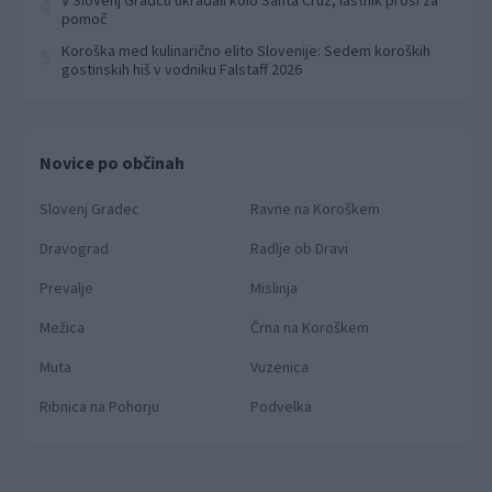
V Slovenj Gradcu ukradali kolo Santa Cruz, lastnik prosi za
4
pomoč
Koroška med kulinarično elito Slovenije: Sedem koroških
5
gostinskih hiš v vodniku Falstaff 2026
Novice po občinah
Slovenj Gradec
Ravne na Koroškem
Dravograd
Radlje ob Dravi
Prevalje
Mislinja
Mežica
Črna na Koroškem
Muta
Vuzenica
Ribnica na Pohorju
Podvelka