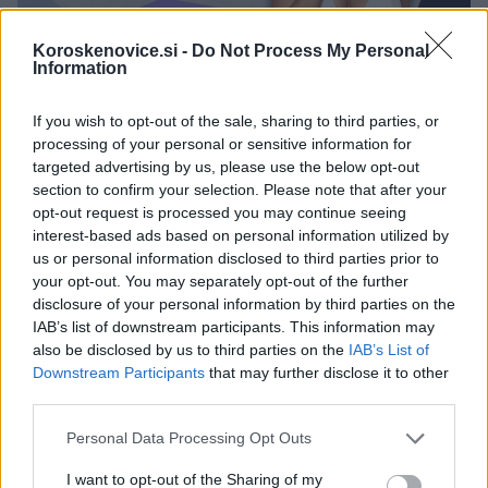
Koroskenovice.si -
Do Not Process My Personal
Information
Nedeljsko popoldne je za uživanje in glasbo
If you wish to opt-out of the sale, sharing to third parties, or
processing of your personal or sensitive information for
Nedelja, 21. junij 2026:
targeted advertising by us, please use the below opt-out
section to confirm your selection. Please note that after your
opt-out request is processed you may continue seeing
Praznični glasbeni vikend se bo zaključil v nedeljo
interest-based ads based on personal information utilized by
us or personal information disclosed to third parties prior to
popoldan, ko bodo za dobro voljo, glasbo in super
your opt-out. You may separately opt-out of the further
vzdušje poskrbeli
Bepop, Tjaša Božič in Mladi gamsi
.
disclosure of your personal information by third parties on the
IAB’s list of downstream participants. This information may
also be disclosed by us to third parties on the
IAB’s List of
Downstream Participants
that may further disclose it to other
third parties.
Please note that this website/app uses one or more Google
Personal Data Processing Opt Outs
services and may gather and store information including but
not limited to your visit or usage behaviour. You may click to
I want to opt-out of the Sharing of my