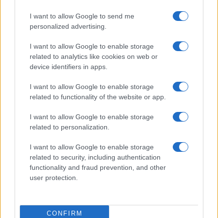
odstranjeni.
Pravila komentiranja →
I want to allow Google to send me
personalized advertising.
Failed to fetch
I want to allow Google to enable storage
related to analytics like cookies on web or
device identifiers in apps.
Občine:
Muta
I want to allow Google to enable storage
related to functionality of the website or app.
Kategorije:
Novice
I want to allow Google to enable storage
related to personalization.
alya
dogajanje
glasba
Ključne besede:
I want to allow Google to enable storage
občinski praznik
šank rock
zabava
related to security, including authentication
functionality and fraud prevention, and other
bepop
user protection.
CONFIRM