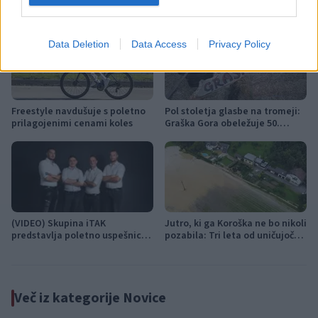
Več iz kraja Muta
Data Deletion
Data Access
Privacy Policy
Freestyle navdušuje s poletno
Pol stoletja glasbe na tromeji:
prilagojenimi cenami koles
Graška Gora obeležuje 50.
jubilejni festival narodno-
zabavne glasbe
(VIDEO) Skupina iTAK
Jutro, ki ga Koroška ne bo nikoli
predstavlja poletno uspešnico
pozabila: Tri leta od uničujoče
»Srnica«
ujme
Več iz kategorije Novice