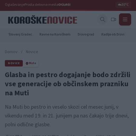
Oglaševanje
Prosta delovna mesta
OGLASI
☁️
30°C
Slovenj Gradec
Ravne na Koroškem
Dravograd
Radlje ob Dravi
Pr
Domov
/
Novice
NOVICE
Muta
Glasba in pestro dogajanje bodo zdržili
vse generacije ob občinskem prazniku
na Muti
Na Muti bo pestro in veselo skozi cel mesec junij, v
vikendu med 19. in 21. junijem pa nas čakajo trije dnevi,
polni odlične glasbe.