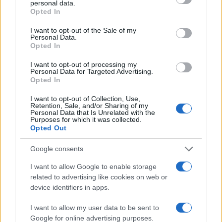
personal data.
grant or deny consent to Google and its third-party tags to
Opted In
use your data for below specified purposes in below Google
consent section.
I want to opt-out of the Sale of my
Personal Data.
Opted In
I want to opt-out of processing my
Vsi dogodki v okviru občinskega praznika Občine
Personal Data for Targeted Advertising.
Opted In
Muta so brezplačni, zato si kar zabeležite datume v
I want to opt-out of Collection, Use,
rokovnike, da slučajno ne bi zamudili odličnih
Retention, Sale, and/or Sharing of my
Personal Data that Is Unrelated with the
koncertov na Muti.
Purposes for which it was collected.
Opted Out
Google consents
I want to allow Google to enable storage
related to advertising like cookies on web or
device identifiers in apps.
Opozorilo:
Po 297. členu Kazenskega zakonika je
posameznik kazensko odgovoren za javno spodbujanje
I want to allow my user data to be sent to
sovraštva, nasilja ali nestrpnosti. Komentarji z žaljivimi,
Google for online advertising purposes.
rasističnimi, diskriminatornimi ali nezakonitimi vsebinami bodo