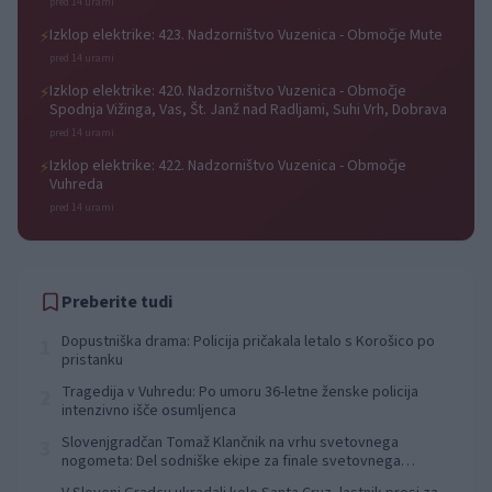
pred 14 urami
Izklop elektrike: 423. Nadzorništvo Vuzenica - Območje Mute
⚡
pred 14 urami
Izklop elektrike: 420. Nadzorništvo Vuzenica - Območje
⚡
Spodnja Vižinga, Vas, Št. Janž nad Radljami, Suhi Vrh, Dobrava
pred 14 urami
Izklop elektrike: 422. Nadzorništvo Vuzenica - Območje
⚡
Vuhreda
pred 14 urami
Preberite tudi
Dopustniška drama: Policija pričakala letalo s Korošico po
1
pristanku
Tragedija v Vuhredu: Po umoru 36-letne ženske policija
2
intenzivno išče osumljenca
Slovenjgradčan Tomaž Klančnik na vrhu svetovnega
3
nogometa: Del sodniške ekipe za finale svetovnega
prvenstva