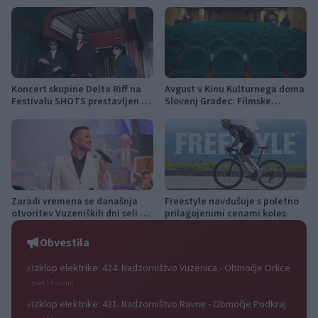
Koncert skupine Delta Riff na
Avgust v Kinu Kulturnega doma
Festivalu SHOTS prestavljen na
Slovenj Gradec: Filmske
jutri
premiere, napete zgodbe in
počitniški kino
Zaradi vremena se današnja
Freestyle navdušuje s poletno
otvoritev Vuzeniških dni seli v
prilagojenimi cenami koles
KUC Vuzenica
Obvestila
Izklop elektrike: 424. Nadzorništvo Vuzenica - Območje Orlice
⚡
pred 14 urami
Izklop elektrike: 421. Nadzorništvo Ravne - Območje Podkraj
⚡