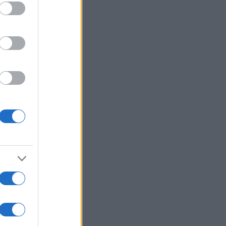
OTO:
KNMEDIA
nih