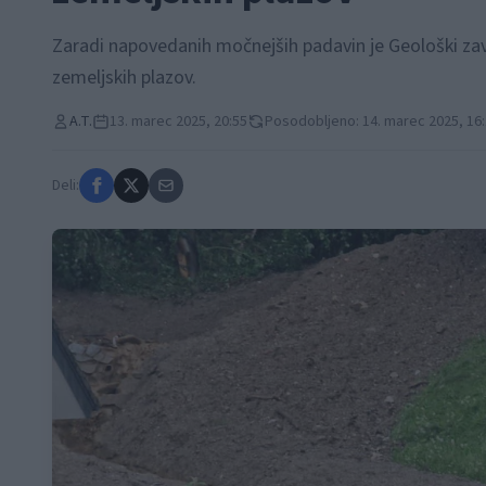
Zaradi napovedanih močnejših padavin je Geološki zav
zemeljskih plazov.
A.T.
13. marec 2025, 20:55
Posodobljeno: 14. marec 2025, 16
Deli: