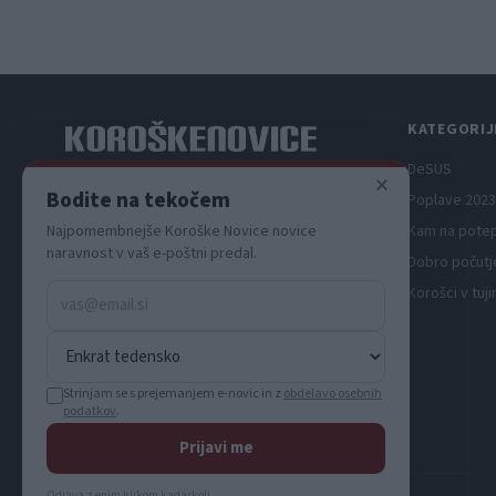
teden s kar 70 dogodki
KATEGORIJ
DeSUS
×
Spletni medij koroških dogodkov.
Bodite na tekočem
Poplave 2023
Najpomembnejše Koroške Novice novice
Kam na pote
naravnost v vaš e-poštni predal.
Dobro počutj
Korošci v tuji
Strinjam se s prejemanjem e-novic in z
obdelavo osebnih
podatkov
.
Prijavi me
Odjava z enim klikom kadarkoli.