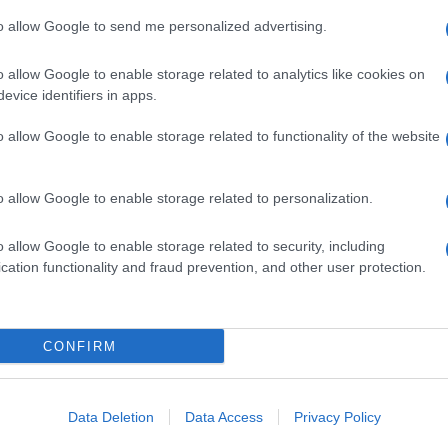
Preizk
to allow Google to send me personalized advertising.
ktih ter v primeru sprožitve plazu pokličite na številko
o allow Google to enable storage related to analytics like cookies on
evice identifiers in apps.
o allow Google to enable storage related to functionality of the website
obiščite
spletno stran GeoZS.
o allow Google to enable storage related to personalization.
o allow Google to enable storage related to security, including
cation functionality and fraud prevention, and other user protection.
CONFIRM
k kazensko odgovoren za javno spodbujanje sovraštva, nasilja ali nestrpno
nitimi vsebinami bodo odstranjeni.
Pravila komentiranja →
Data Deletion
Data Access
Privacy Policy