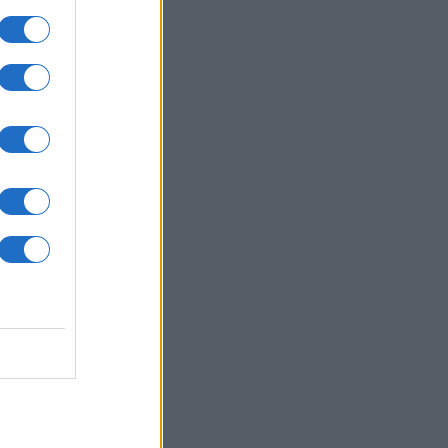
usi zdaj
sti.