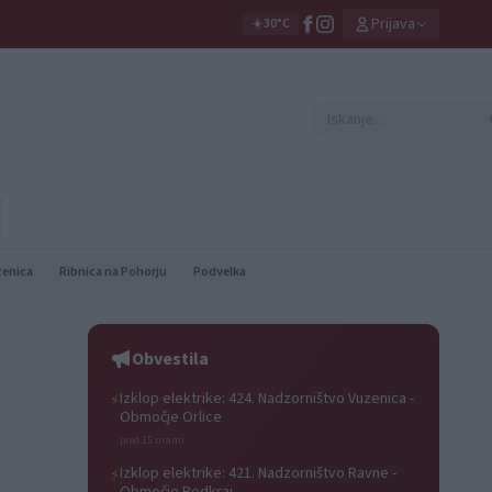
Prijava
☀️
30°C
zenica
Ribnica na Pohorju
Podvelka
Obvestila
Izklop elektrike: 424. Nadzorništvo Vuzenica -
⚡
Območje Orlice
pred 15 urami
Izklop elektrike: 421. Nadzorništvo Ravne -
⚡