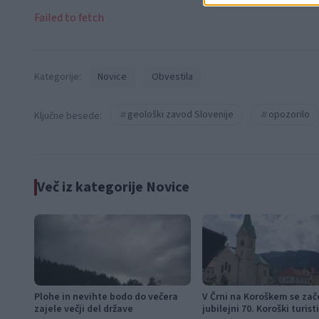
Failed to fetch
Kategorije:
Novice
Obvestila
geološki zavod Slovenije
opozorilo
Ključne besede:
Več iz kategorije Novice
Plohe in nevihte bodo do večera
V Črni na Koroškem se zač
zajele večji del države
jubilejni 70. Koroški turist