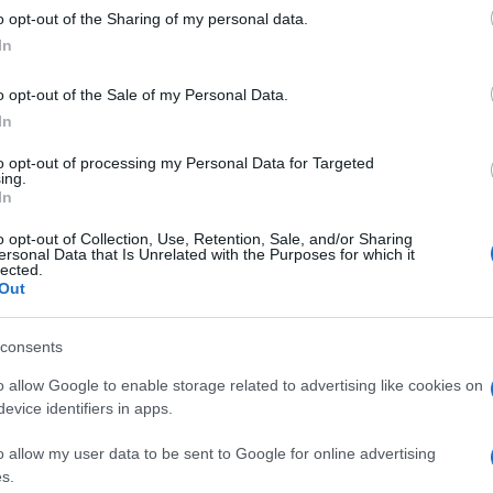
o opt-out of the Sharing of my personal data.
F
In
o opt-out of the Sale of my Personal Data.
či iz četrtka na petek in v petek čez dan
, zaradi napoveda
In
t za nastanek zemeljskih plazov predvsem v orednji in
to opt-out of processing my Personal Data for Targeted
ing.
In
o opt-out of Collection, Use, Retention, Sale, and/or Sharing
 plazov velja za celotno Slovenijo in se bo povečevala
ersonal Data that Is Unrelated with the Purposes for which it
lected.
Out
consents
ojavljanje sprememb na tleh, objektih in pobočjih.
Še
o allow Google to enable storage related to advertising like cookies on
 razpok, posedanje in zdrse zemljine ter na površinsko
evice identifiers in apps.
o allow my user data to be sent to Google for online advertising
s.