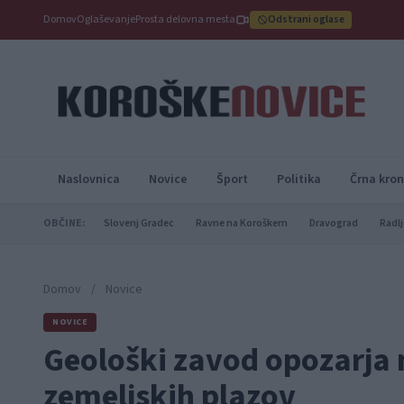
Domov
Oglaševanje
Prosta delovna mesta
Odstrani oglase
Naslovnica
Novice
Šport
Politika
Črna kron
OBČINE:
Slovenj Gradec
Ravne na Koroškem
Dravograd
Radlj
Domov
/
Novice
NOVICE
Geološki zavod opozarja
zemeljskih plazov