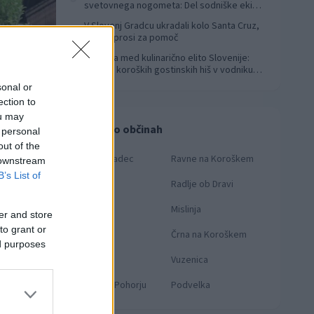
svetovnega nogometa: Del sodniške ekipe
za finale svetovnega prvenstva
V Slovenj Gradcu ukradali kolo Santa Cruz,
4
lastnik prosi za pomoč
Koroška med kulinarično elito Slovenije:
5
Sedem koroških gostinskih hiš v vodniku
Falstaff 2026
sonal or
ection to
ou may
Novice po občinah
 personal
out of the
Slovenj Gradec
Ravne na Koroškem
 downstream
B’s List of
Dravograd
Radlje ob Dravi
Prevalje
Mislinja
er and store
to grant or
Mežica
Črna na Koroškem
ed purposes
Muta
Vuzenica
Ribnica na Pohorju
Podvelka