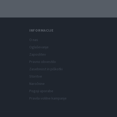
tniški kino
INFORMACIJE
O nas
Oglaševanje
Zaposlitev
Pravno obvestilo
Zasebnost in piškotki
Storitve
Naročnine
Pogoji uporabe
Pravila volilne kampanje