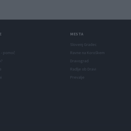
jutri
napete zgodbe in poči
E
MESTA
Slovenj Gradec
 - pomoč
Ravne na Koroškem
p?
Dravograd
e
Radlje ob Dravi
ni
Prevalje