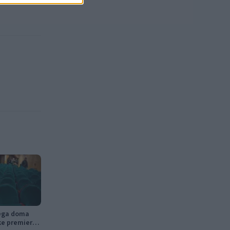
nega doma
ke premiere,