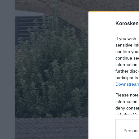
Koroskeno
If you wish 
sensitive in
confirm you
continue se
information 
further disc
participants
Downstream 
Please note
information 
deny consent
in below Go
Persona