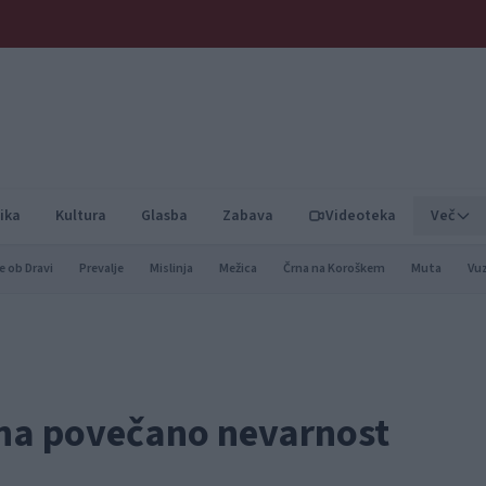
ika
Kultura
Glasba
Zabava
Videoteka
Več
e ob Dravi
Prevalje
Mislinja
Mežica
Črna na Koroškem
Muta
Vu
 na povečano nevarnost