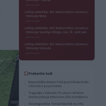
Območje Podkraj
pred 15 urami
a
Izklop elektrike: 423. Nadzorništvo Vuzenica -
⚡
Območje Mute
pred 15 urami
Izklop elektrike: 420. Nadzorništvo Vuzenica -
⚡
Območje Spodnja Vižinga, Vas, Št. Janž nad
Radljami, Suhi Vrh, Dobrava
pred 15 urami
Izklop elektrike: 422. Nadzorništvo Vuzenica -
⚡
Območje Vuhreda
pred 15 urami
Preberite tudi
Dopustniška drama: Policija pričakala letalo
1
s Korošico po pristanku
Tragedija v Vuhredu: Po umoru 36-letne
2
ženske policija intenzivno išče osumljenca
Slovenjgradčan Tomaž Klančnik na vrhu
3